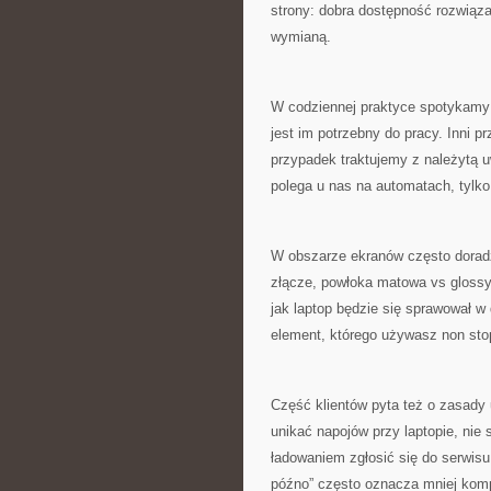
strony: dobra dostępność rozwiąza
wymianą.
W codziennej praktyce spotykamy kl
jest im potrzebny do pracy. Inni 
przypadek traktujemy z należytą u
polega u nas na automatach, tylko 
W obszarze ekranów często doradz
złącze, powłoka matowa vs glossy
jak laptop będzie się sprawował w 
element, którego używasz non sto
Część klientów pyta też o zasady 
unikać napojów przy laptopie, nie
ładowaniem zgłosić się do serwisu
późno” często oznacza mniej kompl