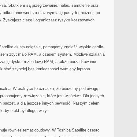
nia. Skutkiem są przegrzewanie, hałas, zamulenie oraz
y odkurzanie wnętrza oraz wymianę pasty termicznej, co
. Zyskujesz ciszę i ograniczasz ryzyko kosztownych
atellite działa ociężale, pomagamy znaleźć wąskie gardło.
sem zbyt mało RAM, a czasem system. Możliwe działania
izację dysku, rozbudowę RAM, a także porządkowanie
ziałać szybciej bez konieczności wymiany laptopa.
acalna. W praktyce to oznacza, że bierzemy pod uwagę
proponujemy rozwiązanie, które jest właściwe. Dla jednych
ych budżet, a dla jeszcze innych pewność. Naszym celem
, by efekt był długotrwały.
muje również temat obudowy. W Toshiba Satellite często