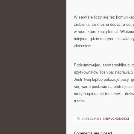
W serwisie liczy się też komunika
zrobienia, co można dodać, a co je
w ręce, które znają temat. Właśni
miejsca, gdzie matryce i klawiatu
zleceniem.
Podsumowując, serwistoshiba.pl t
użytkowników Toshiba: naprawa Sat
Jeśli Twój laptop pokazuje pasy, g
się, warto postawić na profesjonal
na tym opiera się ten serwis: dośw
trzeba.
CATEGORIES:
NIERUCHOMOŚCI
Comments are closed.