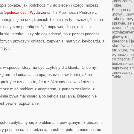
znów zaczyna
 opis pokaże, jak podchodzimy do zleceń i czego możesz
Tobie.
Bałagan na pu
 to
Społeczność i Wydarzenia IT
i Mobilność i Podróże z
„nowy”, „now
Taki cyfrowy
entruje się na urządzeniach Toshiba, w tym szczególnie na
sprawia, że 
i klasyczne potrafią służyć naprawdę długo, o ile ich
czasu niż j
rozwiązaniem
a się usterka, liczy się dokładność, bo z pozoru podobne
główny (np.
óżnych przyczyn: gniazda, zapylenia, matrycy, keyboardu, a
kategorie i 
skrótów. Je
mięci.
strukturę, m
wyobraź sobi
co zbędne. 
będziesz wie
s w sposób, który ma być czytelny dla klienta. Chcemy,
naprawdę zmn
znów zaczyna
rzętem: od oddania laptopa, przez sprawdzenie, aż po
Tobie.
praktyce oznacza to, że rozróżniamy objaw od rdzenia
e, może mieć problem z adapterem, z portem zasilania, z
inna bywa mainboard albo sekcja zasilania. Dlatego nie
jest pewne rozpoznanie.
 często spotykamy się z problemami powiązanymi z obrazem.
y podatne na uszkodzenia, a usterki potrafią mieć postać