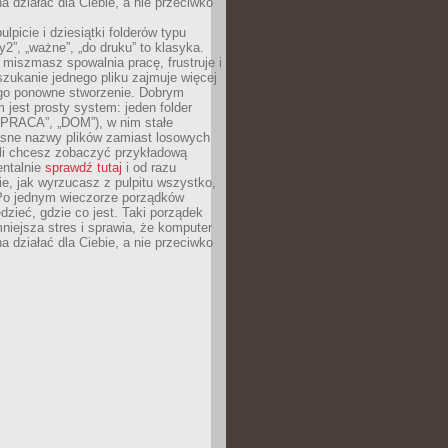
 działać dla Ciebie, a nie przeciwko
lpicie i dziesiątki folderów typu
y2”, „ważne”, „do druku” to klasyka.
 miszmasz spowalnia pracę, frustruje i
szukanie jednego pliku zajmuje więcej
ego ponowne stworzenie. Dobrym
 jest prosty system: jeden folder
 „PRACA”, „DOM”), w nim stałe
jasne nazwy plików zamiast losowych
śli chcesz zobaczyć przykładową
entalnie
sprawdź tutaj
i od razu
e, jak wyrzucasz z pulpitu wszystko,
Po jednym wieczorze porządków
dzieć, gdzie co jest. Taki porządek
iejsza stres i sprawia, że komputer
 działać dla Ciebie, a nie przeciwko