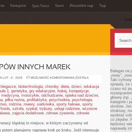
mia
Kategorie
Sport
Wszystkie tagi
Tagi
Spis Treści
SUB
OPÓW INNYCH MAREK
Bałagan na pu
„nowy”, „now
RECENZJE
 LUT - 6 - 2026
MOŻLIWOŚĆ KOMENTOWANIA
ZOSTAŁA
Taki cyfrowy
LAPTOPÓW
sprawia, że 
INNYCH
,
biegacze
,
biotechnologia
,
choroby
,
dieta
,
dzieci
,
edukacja
MAREK
czasu niż j
uła 1
,
genetyka
,
gry edukacyjne
,
hokej
,
korepetycje
,
rozwiązaniem
,
medycyna
,
motocykle
,
odchudzanie
,
opieka nad dziećmi
,
główny (np.
na
,
piłka nożna
,
profilaktyka
,
przychodnia
,
psychologia
kategorie i 
stwo
,
rodzina
,
rowery
,
siatkówka
,
sporty halowe
,
sporty
skrótów. Je
rfoods
,
szkoła
,
szpital
,
trybuny
,
usługi rodzinne
,
wczesne
strukturę, m
abawa
,
zajęcia dodatkowe
,
zdrowe żywienie
,
zdrowie
wyobraź sobi
co zbędne. 
eracji śląskiej to miejsce, w którym zaczynamy od
będziesz wie
naprawdę zmn
ro potem planujemy naprawę krok po kroku. Jeśli interesuje