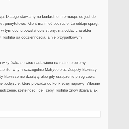
cja. Dlatego stawiamy na konkretne informacje: co jest do
st priorytetowe. Klient ma mieć poczucie, że oddaje sprzęt
e w tym duchu powstał opis strony: ma oddać charakter
ry Toshiba są codziennością, a nie przypadkowym
o wizytówka serwisu nastawiona na realne problemy
ellite, w tym szczególnie Matryce oraz Zespoły klawiszy.
dy klawisze nie działają, albo gdy urządzenie przegrzewa
ne podejście, które prowadzi do konkretnej naprawy. Właśnie
iadczenie, rzetelność i cel, żeby Toshiba znów działała jak