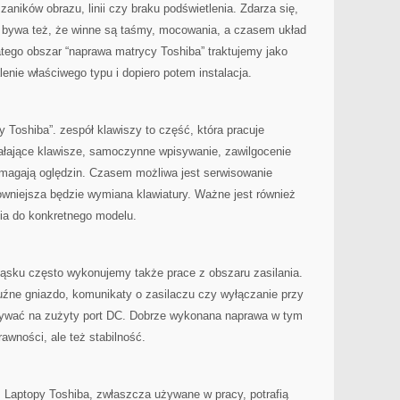
ników obrazu, linii czy braku podświetlenia. Zdarza się,
e bywa też, że winne są taśmy, mocowania, a czasem układ
latego obszar “naprawa matrycy Toshiba” traktujemy jako
lenie właściwego typu i dopiero potem instalacja.
y Toshiba”. zespół klawiszy to część, która pracuje
iałające klawisze, samoczynne wpisywanie, zawilgocenie
agają oględzin. Czasem możliwa jest serwisowanie
niejsza będzie wymiana klawiatury. Ważne jest również
ia do konkretnego modelu.
ląsku często wykonujemy także prace z obszaru zasilania.
luźne gniazdo, komunikaty o zasilaczu czy wyłączanie przy
ywać na zużyty port DC. Dobrze wykonana naprawa w tym
rawności, ale też stabilność.
a. Laptopy Toshiba, zwłaszcza używane w pracy, potrafią