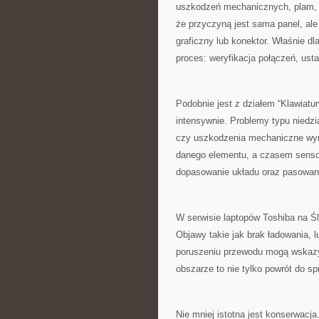
uszkodzeń mechanicznych, plam, za
że przyczyną jest sama panel, al
graficzny lub konektor. Właśnie d
proces: weryfikacja połączeń, usta
Podobnie jest z działem “Klawiatur
intensywnie. Problemy typu niedz
czy uszkodzenia mechaniczne wym
danego elementu, a czasem sensow
dopasowanie układu oraz pasowan
W serwisie laptopów Toshiba na Ś
Objawy takie jak brak ładowania, 
poruszeniu przewodu mogą wskaz
obszarze to nie tylko powrót do sp
Nie mniej istotna jest konserwacj