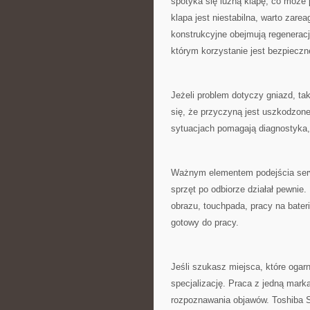
spotyka się luźną klapę, co może 
klapa jest niestabilna, warto zar
konstrukcyjne obejmują regenerac
którym korzystanie jest bezpieczn
Jeżeli problem dotyczy gniazd, t
się, że przyczyną jest uszkodzon
sytuacjach pomagają diagnostyka,
Ważnym elementem podejścia serw
sprzęt po odbiorze działał pewnie
obrazu, touchpada, pracy na baterii
gotowy do pracy.
Jeśli szukasz miejsca, które ogar
specjalizację. Praca z jedną mark
rozpoznawania objawów. Toshiba S