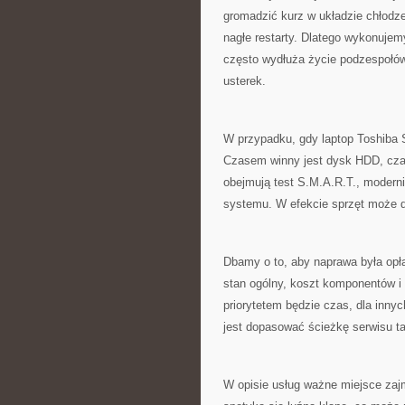
gromadzić kurz w układzie chłodze
nagłe restarty. Dlatego wykonujem
często wydłuża życie podzespołów
usterek.
W przypadku, gdy laptop Toshiba S
Czasem winny jest dysk HDD, cza
obejmują test S.M.A.R.T., modern
systemu. W efekcie sprzęt może d
Dbamy o to, aby naprawa była opł
stan ogólny, koszt komponentów i 
priorytetem będzie czas, dla inn
jest dopasować ścieżkę serwisu tak
W opisie usług ważne miejsce zaj