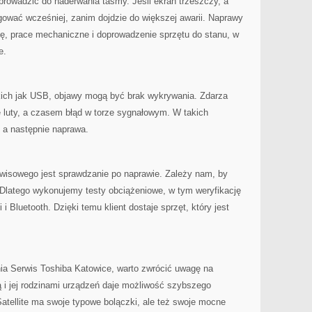
prowadzić do naderwania taśmy. Jeśli ekran trzeszczy, a
eagować wcześniej, zanim dojdzie do większej awarii. Naprawy
ję, prace mechaniczne i doprowadzenie sprzętu do stanu, w
e.
akich jak USB, objawy mogą być brak wykrywania. Zdarza
e luty, a czasem błąd w torze sygnałowym. W takich
 a następnie naprawa.
isowego jest sprawdzanie po naprawie. Zależy nam, by
. Dlatego wykonujemy testy obciążeniowe, w tym weryfikację
 i Bluetooth. Dzięki temu klient dostaje sprzęt, który jest
nia Serwis Toshiba Katowice, warto zwrócić uwagę na
ą i jej rodzinami urządzeń daje możliwość szybszego
atellite ma swoje typowe bolączki, ale też swoje mocne