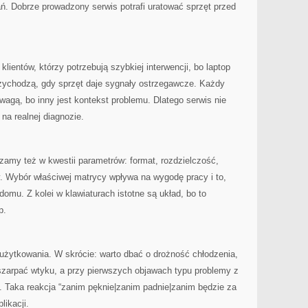
ń. Dobrze prowadzony serwis potrafi uratować sprzęt przed
ientów, którzy potrzebują szybkiej interwencji, bo laptop
przychodzą, gdy sprzęt daje sygnały ostrzegawcze. Każdy
wagą, bo inny jest kontekst problemu. Dlatego serwis nie
na realnej diagnozie.
amy też w kwestii parametrów: format, rozdzielczość,
. Wybór właściwej matrycy wpływa na wygodę pracy i to,
domu. Z kolei w klawiaturach istotne są układ, bo to
p.
użytkowania. W skrócie: warto dbać o drożność chłodzenia,
 szarpać wtyku, a przy pierwszych objawach typu problemy z
. Taka reakcja “zanim pęknie|zanim padnie|zanim będzie za
ikacji.