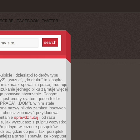
SCRIBE
FACEBOOK
TWITTER
lpicie i dziesiątki folderów typu
y2”, „ważne”, „do druku” to klasyka.
 miszmasz spowalnia pracę, frustruje i
szukanie jednego pliku zajmuje więcej
ego ponowne stworzenie. Dobrym
 jest prosty system: jeden folder
 „PRACA”, „DOM”), w nim stałe
jasne nazwy plików zamiast losowych
śli chcesz zobaczyć przykładową
entalnie
sprawdź tutaj
i od razu
e, jak wyrzucasz z pulpitu wszystko,
Po jednym wieczorze porządków
dzieć, gdzie co jest. Taki porządek
iejsza stres i sprawia, że komputer