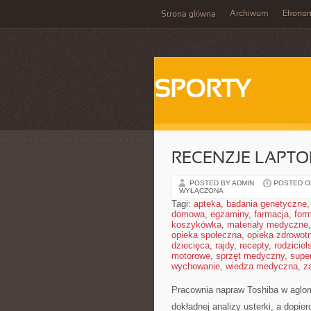
Archiwum
Ekono
Strona główna
SPORTY
RECENZJE LAPT
POSTED BY ADMIN
POSTED ON
WYŁĄCZONA
Tagi:
apteka
,
badania genetyczne
domowa
,
egzaminy
,
farmacja
,
form
koszykówka
,
materiały medyczne
opieka społeczna
,
opieka zdrowot
dziecięca
,
rajdy
,
recepty
,
rodziciel
motorowe
,
sprzęt medyczny
,
supe
wychowanie
,
wiedza medyczna
,
z
Pracownia napraw Toshiba w aglom
dokładnej analizy usterki, a dopie