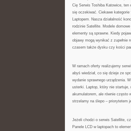
Cię Serwis Toshiba Katowice, ten
się oczekiwać. Ciekawe kategorie
Laptopem. Nasza działalność konc
rodzinie Satellite. Modele domowe 
elementy są sprawne. Kiedy pojawi
objawy mogą wynikać z zupełnie r
czasem także dysku czy kości pa
W ramach oferty realizujemy serwi
abyś wiedział, co się dzieje ze sp
wydanie sprawnego urządzenia. W 
usterki. Laptop, który nie startuj
akumulatorem, ale równie często w
strzelamy na ślepo – priorytetem 
Jeżeli chodzi o serwis Satellite,
Panele LCD w laptopach to element