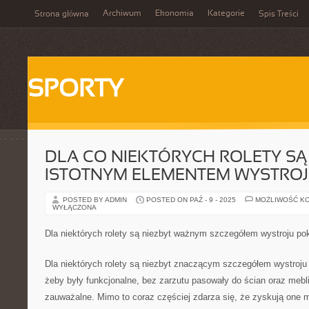
Archiwum
Ekonomia
Kategorie
Strona główna
Spis Treści
SPORTY
DLA CO NIEKTÓRYCH ROLETY SĄ
ISTOTNYM ELEMENTEM WYSTROJ
POSTED BY ADMIN
POSTED ON PAŹ - 9 - 2025
MOŻLIWOŚĆ K
WYŁĄCZONA
Dla niektórych rolety są niezbyt ważnym szczegółem wystroju po
Dla niektórych rolety są niezbyt znaczącym szczegółem wystroju p
żeby były funkcjonalne, bez zarzutu pasowały do ścian oraz mebli
zauważalne. Mimo to coraz częściej zdarza się, że zyskują one 