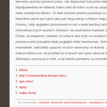
elementu wystroju pomieszczenia. Jak dopasować korzystne rolet
Najodpowiedniej nie dobierać koloru rolet do koloru ścian na zas
rolety zewnętrzne bielsko. Te dwie odcienie powinny poniekąd ze
Naturalnie ważne jest także jaka jest wizja pokoju w którym mają
chcemy, żeby wyglądem prezentował on styl o wiele bardziej zac
minimalistycznych wzorach i kolorach, nie powinniśmy kupować o
Chyba, że pragniemy zestawić ze sobą te dwa style na zasadzie
pomieszczeniu porządnie będą wyglądać rolety bambusowe. Jeżeli
materiałowe, należałoby spojrzeć na wzór naniesiony na tkaninę. J
maksymalistyczne, na przykład na ścianach wisi sporo obrazów lu
dobierajmy wzorzystych rolet, w tej kwestii postawmy na minimal
1.
teksty
2.
http://christinmollnar.de/spis-tresci
3.
spis tresci
4.
wpisy
5.
mapa strony
CATEGORIES:
DOMOWY WARSZTAT MAJSTERKOWICZA – NARZĘDZIA I 