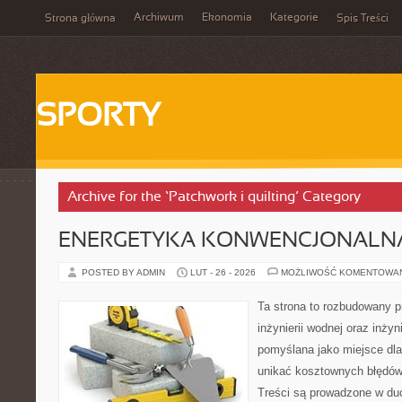
Archiwum
Ekonomia
Kategorie
Strona główna
Spis Treści
SPORTY
Archive for the ‘Patchwork i quilting’ Category
ENERGETYKA KONWENCJONALN
POSTED BY ADMIN
LUT - 26 - 2026
MOŻLIWOŚĆ KOMENTOWA
Ta strona to rozbudowany 
inżynierii wodnej oraz inżyni
pomyślana jako miejsce dla
unikać kosztownych błędów
Treści są prowadzone w duch