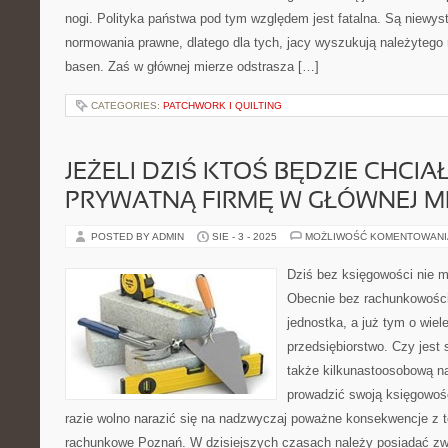
nogi. Polityka państwa pod tym względem jest fatalna. Są niewyst
normowania prawne, dlatego dla tych, jacy wyszukują należytego
basen. Zaś w głównej mierze odstrasza […]
CATEGORIES:
PATCHWORK I QUILTING
JEŻELI DZIŚ KTOŚ BĘDZIE CHCI
PRYWATNĄ FIRMĘ W GŁÓWNEJ M
POSTED BY ADMIN
SIE - 3 - 2025
MOŻLIWOŚĆ KOMENTOWAN
Dziś bez księgowości nie m
Obecnie bez rachunkowości
jednostka, a już tym o wiel
przedsiębiorstwo. Czy jest 
także kilkunastoosobową n
prowadzić swoją księgowo
razie wolno narazić się na nadzwyczaj poważne konsekwencje z t
rachunkowe Poznań. W dzisiejszych czasach należy posiadać z