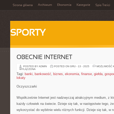
Archiwum
Ekonomia
Kategorie
Strona główna
Spis Treści
SPORTY
OBECNIE INTERNET
POSTED BY ADMIN
POSTED ON GRU - 13 - 2025
MOŻLIWOŚĆ 
WYŁĄCZONA
Tagi:
banki
,
bankowość
,
biznes
,
ekonomia
,
finanse
,
giełda
,
gospo
lokaty
Oczyszczarki
Współcześnie Internet jest nadzwyczaj atrakcyjnym medium, z kt
każdy człowiek na świecie. Dzieje się tak, w następstwie tego, ż
wykorzystać do wybitnie wielu różnych funkcji. Dzieje się tak, w 