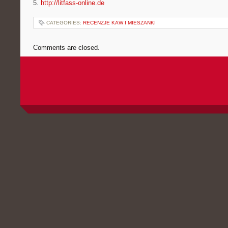
5.
http://litfass-online.de
CATEGORIES:
RECENZJE KAW I MIESZANKI
Comments are closed.