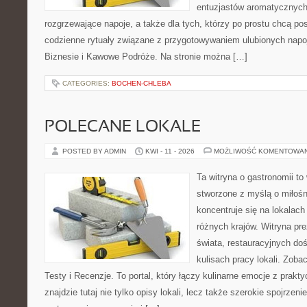
entuzjastów aromatycznych
rozgrzewające napoje, a także dla tych, którzy po prostu chcą p
codzienne rytuały związane z przygotowywaniem ulubionych nap
Biznesie i Kawowe Podróże. Na stronie można […]
CATEGORIES:
BOCHEN-CHLEBA
POLECANE LOKALE
POSTED BY ADMIN
KWI - 11 - 2026
MOŻLIWOŚĆ KOMENTOWA
Ta witryna o gastronomii to
stworzone z myślą o miłośni
koncentruje się na lokalac
różnych krajów. Witryna pre
świata, restauracyjnych do
kulisach pracy lokali. Zobac
Testy i Recenzje. To portal, który łączy kulinarne emocje z prak
znajdzie tutaj nie tylko opisy lokali, lecz także szerokie spojrzeni