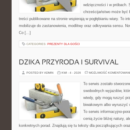
wdzięczności i w próbach. 
chrześcijaństwo może być b
treści publikowane na stronie wspierają w pogłębianiu wiary. To 
mobilizuje do zastanowienia, modlitwy oraz odkrywania sensu. No
Co […]
CATEGORIES:
PREZENTY DLA GOŚCI
DZIKA PRZYRODA I SURVIVAL
POSTED BY ADMIN
KWI - 4 - 2026
MOŻLIWOŚĆ KOMENTOWAN
To serwis zostało stworzon
swobodnych wyjazdów, które 
wtedy, gdy mogą ruszyć pr
biwakowym albo wyruszyć 
To serwis informacyjno-pora
cenią życie bliżej natury, a
konkretnych porad. Znajdują się tu teksty dla początkujących oraz