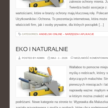
zakresie ochrony mienia. 
Twierdza budzi asocjacje z 
wartościami, które w branży ochrony mają kluczową rolę. Polecam
Użytkowników i Ochrona. To prezentacja internetowa, która może
właścicieli firm, jak i osoby prywatne, dla których porządek […]
CATEGORIES:
ANGIELSKI ONLINE – NARZĘDZIA I APLIKACJE
EKO I NATURALNIE
POSTED BY ADMIN
MAJ - 1 - 2026
MOŻLIWOŚĆ KOMENTOWAN
Wallaboo to pomocne miejs
myślą o rodzicach, którzy 
dotyczących maluchów. Str
pierwszych miesiącach i lat
naprawdę ważne: mądrym wy
w którym można znaleźć wi
podróżami. Nowe kategorie na stronie to: Wyprawka dla Maluszka i
została przygotowana z myślą o osobach, które chcą podejmowa