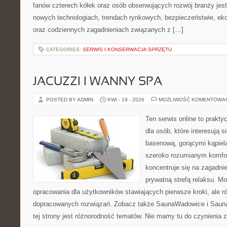
fanów czterech kółek oraz osób obserwujących rozwój branży jest
nowych technologiach, trendach rynkowych, bezpieczeństwie, ekol
oraz codziennych zagadnieniach związanych z […]
CATEGORIES:
SERWIS I KONSERWACJA SPRZĘTU
JACUZZI I WANNY SPA
POSTED BY ADMIN
KWI - 19 - 2026
MOŻLIWOŚĆ KOMENTOWA
Ten serwis online to prakt
dla osób, które interesują s
basenową, gorącymi kąpiel
szeroko rozumianym komfor
koncentruje się na zagadni
prywatną strefą relaksu. M
opracowania dla użytkowników stawiających pierwsze kroki, ale r
dopracowanych rozwiązań. Zobacz także SaunaWadowice i Sauna
tej strony jest różnorodność tematów. Nie mamy tu do czynienia