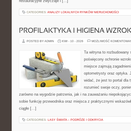
restauracyjne zwyczaje i […]
CATEGORIES:
ANALIZY LOKALNYCH RYNKÓW NIERUCHOMOŚCI
PROFILAKTYKA I HIGIENA WZRO
POSTED BY ADMIN
KWI - 10 - 2026
MOŻLIWOŚĆ KOMENTOWA
Ta witryna to rozbudowany 
poświęcony ochronie wzroku
miejsce zajmują zagadnieni
optometrysty oraz optyka. 
widać, że jest to portal dla 
rozumieć swoje oczy, ponie
zarówno na wygodzie patrzenia, jak i na zauważaniu niepokojący
sobie funkcję przewodnika oraz miejsca z praktycznymi wskazówk
ciągłe […]
CATEGORIES:
LASY ŚWIATA – PODRÓŻE I ODKRYCIA