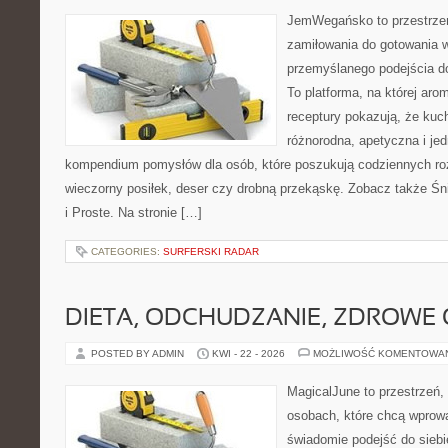
JemWegańsko to przestrzeń,
zamiłowania do gotowania w
przemyślanego podejścia d
To platforma, na której arom
receptury pokazują, że ku
różnorodna, apetyczna i je
kompendium pomysłów dla osób, które poszukują codziennych roz
wieczorny posiłek, deser czy drobną przekąskę. Zobacz także Śni
i Proste. Na stronie […]
CATEGORIES:
SURFERSKI RADAR
DIETA, ODCHUDZANIE, ZDROWE
POSTED BY ADMIN
KWI - 22 - 2026
MOŻLIWOŚĆ KOMENTOWA
MagicalJune to przestrzeń,
osobach, które chcą wprow
świadomie podejść do siebie