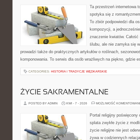
Ta przestrzeń internetowa t
spotyka się z romantyzmem
To zbiór podpowiedzi dla os
kompozycji, a jednocześnie
znaczenie kwiatów. Całość 
ślubu, ale nie zamyka się w
prowadzi także do praktycznych artykułów o roślinach, sezonowoś
komponowania. To serwis dla osób wrażliwych na piękno, gdzie es
CATEGORIES:
HISTORIA I TRADYCJE WĘDKARSKIE
ŻYCIE SAKRAMENTALNE
POSTED BY ADMIN
KWI - 7 - 2026
MOŻLIWOŚĆ KOMENTOWAN
Portal religijny poświęcony
splata zwykłe życie z modl
życie religijne nie jest ode
żywa w codziennych relacj