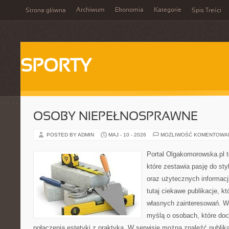
Archiwum
Ekonomia
Kategorie
Strona główna
Spis Treści
SPORTY
OSOBY NIEPEŁNOSPRAWNE
POSTED BY ADMIN
MAJ - 10 - 2026
MOŻLIWOŚĆ KOMENTOWA
Portal Olgakomorowska.pl 
które zestawia pasję do styl
oraz użytecznych informacj
tutaj ciekawe publikacje, k
własnych zainteresowań. Wi
myślą o osobach, które doce
połączenia estetyki z praktyką. W serwisie można znaleźć publik