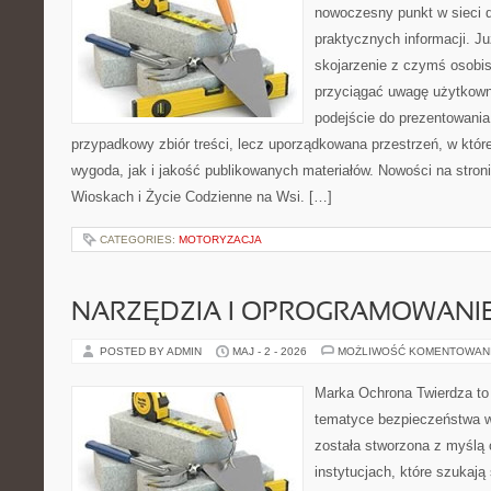
nowoczesny punkt w sieci 
praktycznych informacji. 
skojarzenie z czymś osobi
przyciągać uwagę użytkowni
podejście do prezentowania 
przypadkowy zbiór treści, lecz uporządkowana przestrzeń, w któ
wygoda, jak i jakość publikowanych materiałów. Nowości na stron
Wioskach i Życie Codzienne na Wsi. […]
CATEGORIES:
MOTORYZACJA
NARZĘDZIA I OPROGRAMOWANI
POSTED BY ADMIN
MAJ - 2 - 2026
MOŻLIWOŚĆ KOMENTOWAN
Marka Ochrona Twierdza to 
tematyce bezpieczeństwa w
została stworzona z myślą 
instytucjach, które szukaj