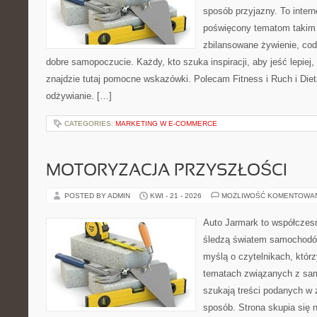
sposób przyjazny. To inter
poświęcony tematom takim 
zbilansowane żywienie, cod
dobre samopoczucie. Każdy, kto szuka inspiracji, aby jeść lepiej, 
znajdzie tutaj pomocne wskazówki. Polecam Fitness i Ruch i Die
odżywianie. […]
CATEGORIES:
MARKETING W E-COMMERCE
MOTORYZACJA PRZYSZŁOŚCI
POSTED BY ADMIN
KWI - 21 - 2026
MOŻLIWOŚĆ KOMENTOWA
Auto Jarmark to współczesn
śledzą światem samochodów
myślą o czytelnikach, któr
tematach związanych z sam
szukają treści podanych w 
sposób. Strona skupia się 