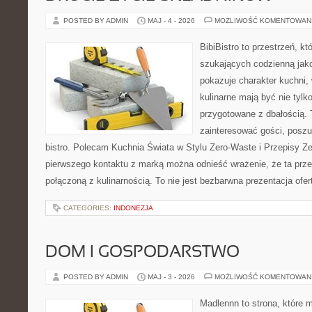
POSTED BY ADMIN
MAJ - 4 - 2026
MOŻLIWOŚĆ KOMENTOWAN
BibiBistro to przestrzeń, k
szukających codzienną jako
pokazuje charakter kuchni,
kulinarne mają być nie tylk
przygotowane z dbałością. 
zainteresować gości, posz
bistro. Polecam Kuchnia Świata w Stylu Zero-Waste i Przepisy Z
pierwszego kontaktu z marką można odnieść wrażenie, że ta prze
połączoną z kulinarnością. To nie jest bezbarwna prezentacja ofer
CATEGORIES:
INDONEZJA
DOM I GOSPODARSTWO
POSTED BY ADMIN
MAJ - 3 - 2026
MOŻLIWOŚĆ KOMENTOWAN
Madlennn to strona, które 