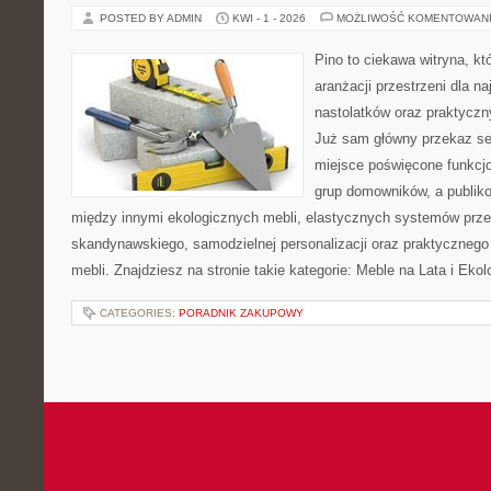
POSTED BY ADMIN
KWI - 1 - 2026
MOŻLIWOŚĆ KOMENTOWAN
Pino to ciekawa witryna, kt
aranżacji przestrzeni dla n
nastolatków oraz praktycz
Już sam główny przekaz ser
miejsce poświęcone funkcj
grup domowników, a publik
między innymi ekologicznych mebli, elastycznych systemów prze
skandynawskiego, samodzielnej personalizacji oraz praktycznego
mebli. Znajdziesz na stronie takie kategorie: Meble na Lata i Ekol
CATEGORIES:
PORADNIK ZAKUPOWY