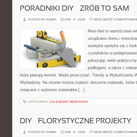
PORADNIKI DIY – ZRÓB TO SAM
POSTED BY ADMIN
KWI - 9 - 2026
MOŻLIWOŚĆ KOMENTOWAN
Mars-Net to wartościowa wit
urządzaniu domu i mieszkan
estetyka spotyka się z funk
czytelników w podejmowaniu
pokazując wiele praktyczn
podłogami, a także z roleta
które planują remont. Warto przeczytać: Trendy w Wykończeniu W
Wykładziny. Na stronie można znaleźć obszerne materiały, które 
związane z wyborem materiałów […]
CATEGORIES:
KALENDARZ WĘDKARSKI
DIY – FLORYSTYCZNE PROJEKTY
POSTED BY ADMIN
KWI - 8 - 2026
MOŻLIWOŚĆ KOMENTOWAN