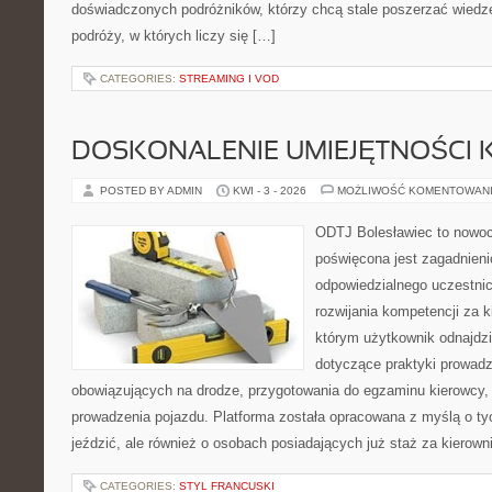
doświadczonych podróżników, którzy chcą stale poszerzać wiedzę
podróży, w których liczy się […]
CATEGORIES:
STREAMING I VOD
DOSKONALENIE UMIEJĘTNOŚCI 
POSTED BY ADMIN
KWI - 3 - 2026
MOŻLIWOŚĆ KOMENTOWAN
ODTJ Bolesławiec to nowoc
poświęcona jest zagadnien
odpowiedzialnego uczestni
rozwijania kompetencji za k
którym użytkownik odnajdzi
dotyczące praktyki prowadze
obowiązujących na drodze, przygotowania do egzaminu kierowcy, 
prowadzenia pojazdu. Platforma została opracowana z myślą o tyc
jeździć, ale również o osobach posiadających już staż za kierown
CATEGORIES:
STYL FRANCUSKI