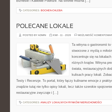
Biznesie i Kawowe Podróże. Na stronie można […]
CATEGORIES:
BOCHEN-CHLEBA
POLECANE LOKALE
POSTED BY ADMIN
KWI - 11 - 2026
MOŻLIWOŚĆ KOMENTOWA
Ta witryna o gastronomii to
stworzone z myślą o miłośni
koncentruje się na lokalac
różnych krajów. Witryna pre
świata, restauracyjnych do
kulisach pracy lokali. Zobac
Testy i Recenzje. To portal, który łączy kulinarne emocje z prak
znajdzie tutaj nie tylko opisy lokali, lecz także szerokie spojrzeni
restauracyjne zwyczaje i […]
CATEGORIES:
ANALIZY LOKALNYCH RYNKÓW NIERUCHOMOŚCI