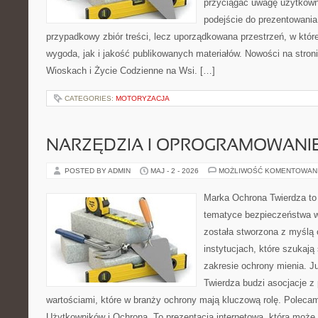
przyciągać uwagę użytkowni
podejście do prezentowania 
przypadkowy zbiór treści, lecz uporządkowana przestrzeń, w któ
wygoda, jak i jakość publikowanych materiałów. Nowości na stron
Wioskach i Życie Codzienne na Wsi. […]
CATEGORIES:
MOTORYZACJA
NARZĘDZIA I OPROGRAMOWANI
POSTED BY ADMIN
MAJ - 2 - 2026
MOŻLIWOŚĆ KOMENTOWAN
Marka Ochrona Twierdza to 
tematyce bezpieczeństwa w
została stworzona z myślą 
instytucjach, które szukaj
zakresie ochrony mienia. 
Twierdza budzi asocjacje z 
wartościami, które w branży ochrony mają kluczową rolę. Polecam
Użytkowników i Ochrona. To prezentacja internetowa, która może