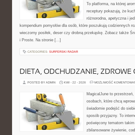
To platforma, na której arom
receptury pokazują, że ku
różnorodna, apetyczna i je
kompendium pomysłów dla osób, które poszukują codziennych roz
wieczorny posiłek, deser czy drobną przekąskę. Zobacz także Śni
i Proste. Na stronie […]
CATEGORIES:
SURFERSKI RADAR
DIETA, ODCHUDZANIE, ZDROWE
POSTED BY ADMIN
KWI - 22 - 2026
MOŻLIWOŚĆ KOMENTOWA
MagicalJune to przestrzeń,
osobach, które chcą wprow
świadomie podejść do siebie
sposób przyjazny. To inter
poświęcony tematom takim 
zbilansowane żywienie, cod