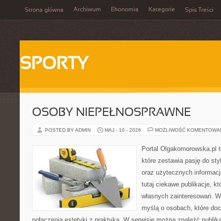
Archiwum
Ekonomia
Kategorie
Strona główna
Spis Treści
SPORTY
OSOBY NIEPEŁNOSPRAWNE
POSTED BY ADMIN
MAJ - 10 - 2026
MOŻLIWOŚĆ KOMENTOWA
Portal Olgakomorowska.pl 
które zestawia pasję do styl
oraz użytecznych informacj
tutaj ciekawe publikacje, k
własnych zainteresowań. Wi
myślą o osobach, które doce
połączenia estetyki z praktyką. W serwisie można znaleźć publik