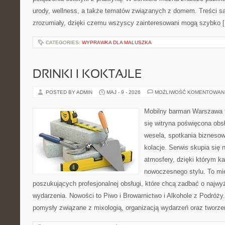
urody, wellness, a także tematów związanych z domem. Treści s
zrozumiały, dzięki czemu wszyscy zainteresowani mogą szybko 
CATEGORIES:
WYPRAWKA DLA MALUSZKA
DRINKI I KOKTAJLE
POSTED BY ADMIN
MAJ - 9 - 2026
MOŻLIWOŚĆ KOMENTOWAN
Mobilny barman Warszawa t
się witryna poświęcona obs
wesela, spotkania biznesow
kolacje. Serwis skupia się 
atmosfery, dzięki którym k
nowoczesnego stylu. To mi
poszukujących profesjonalnej obsługi, które chcą zadbać o naj
wydarzenia. Nowości to Piwo i Browarnictwo i Alkohole z Podróży
pomysły związane z mixologią, organizacją wydarzeń oraz tworz