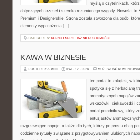
myślą o czytelnikach, którz
dotyczących krzeseł i szeroko rozumianego wygody. Nowości to E
Premium i Designerskie. Strona została stworzona dla osób, któ
elementy wyposażenia […]
CATEGORIES:
KUPNO I SPRZEDAŻ NIERUCHOMOŚCI
KAWA W BIZNESIE
POSTED BY ADMIN
KWI - 12 - 2026
MOŻLIWOŚĆ KOMENTOWA
ten portal to zakątek, w k
spotyka się z herbacianą tr
aromatycznych napojów zam
wskazówki, ciekawostki i c
portal poradnikowy, który z
entuzjastów aromatycznych
rozgrzewające napoje, a także dla tych, którzy po prostu chcą p
codzienne rytuały związane z przygotowywaniem ulubionych nap