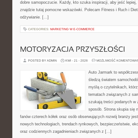
dobre samopoczucie. Każdy, kto szuka inspiracji, aby jeść lepiej, 
znajdzie tutaj pomocne wskazówki. Polecam Fitness i Ruch i Die
odżywianie. […]
CATEGORIES:
MARKETING W E-COMMERCE
MOTORYZACJA PRZYSZŁOŚCI
POSTED BY ADMIN
KWI - 21 - 2026
MOŻLIWOŚĆ KOMENTOWA
Auto Jarmark to współczesn
śledzą światem samochodów
myślą o czytelnikach, któr
tematach związanych z sam
szukają treści podanych w 
sposób. Strona skupia się 
fanów czterech kółek oraz osób obserwujących rozwój branży jest
nowych technologiach, trendach rynkowych, bezpieczeństwie, ekol
oraz codziennych zagadnieniach związanych z […]