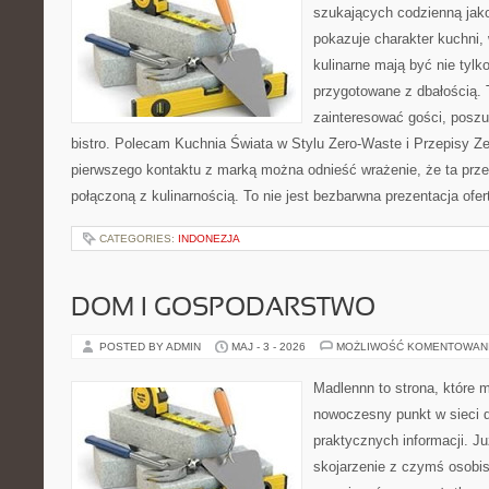
szukających codzienną jako
pokazuje charakter kuchni,
kulinarne mają być nie tylk
przygotowane z dbałością. 
zainteresować gości, posz
bistro. Polecam Kuchnia Świata w Stylu Zero-Waste i Przepisy Z
pierwszego kontaktu z marką można odnieść wrażenie, że ta prze
połączoną z kulinarnością. To nie jest bezbarwna prezentacja ofer
CATEGORIES:
INDONEZJA
DOM I GOSPODARSTWO
POSTED BY ADMIN
MAJ - 3 - 2026
MOŻLIWOŚĆ KOMENTOWAN
Madlennn to strona, które 
nowoczesny punkt w sieci 
praktycznych informacji. 
skojarzenie z czymś osobi