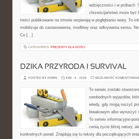
wdzięczności i w próbach. 
chrześcijaństwo może być b
treści publikowane na stronie wspierają w pogłębianiu wiary. To 
mobilizuje do zastanowienia, modlitwy oraz odkrywania sensu. No
Co […]
CATEGORIES:
PREZENTY DLA GOŚCI
DZIKA PRZYRODA I SURVIVAL
POSTED BY ADMIN
KWI - 4 - 2026
MOŻLIWOŚĆ KOMENTOWAN
To serwis zostało stworzon
swobodnych wyjazdów, które 
wtedy, gdy mogą ruszyć pr
biwakowym albo wyruszyć 
To serwis informacyjno-pora
cenią życie bliżej natury, a
konkretnych porad. Znajdują się tu teksty dla początkujących oraz