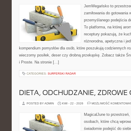
JemWegańsko to przestrzeń,
zamiłowania do gotowania w
przemyślanego podejścia d
To platforma, na której arom
receptury pokazują, że ku
różnorodna, apetyczna i je
kompendium pomysłów dla osób, które poszukują codziennych roz
wieczorny posiłek, deser czy drobną przekąskę. Zobacz także Śni
i Proste. Na stronie […]
CATEGORIES:
SURFERSKI RADAR
DIETA, ODCHUDZANIE, ZDROWE
POSTED BY ADMIN
KWI - 22 - 2026
MOŻLIWOŚĆ KOMENTOWA
MagicalJune to przestrzeń,
osobach, które chcą wprow
świadomie podejść do siebie