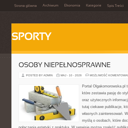
Archiwum
Ekonomia
Kategorie
Strona główna
Spis Treści
SPORTY
OSOBY NIEPEŁNOSPRAWNE
POSTED BY ADMIN
MAJ - 10 - 2026
MOŻLIWOŚĆ KOMENTOWA
Portal Olgakomorowska.pl 
które zestawia pasję do styl
oraz użytecznych informacj
tutaj ciekawe publikacje, k
własnych zainteresowań. Wi
myślą o osobach, które doce
połączenia estetyki z praktyką. W serwisie można znaleźć publik