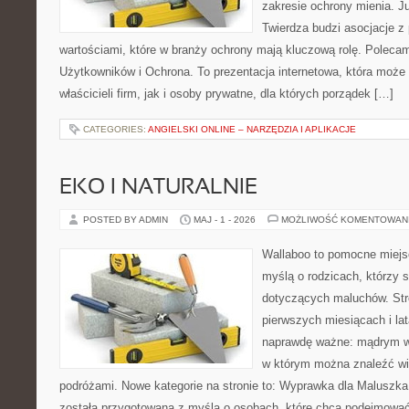
zakresie ochrony mienia. 
Twierdza budzi asocjacje z 
wartościami, które w branży ochrony mają kluczową rolę. Polecam
Użytkowników i Ochrona. To prezentacja internetowa, która może
właścicieli firm, jak i osoby prywatne, dla których porządek […]
CATEGORIES:
ANGIELSKI ONLINE – NARZĘDZIA I APLIKACJE
EKO I NATURALNIE
POSTED BY ADMIN
MAJ - 1 - 2026
MOŻLIWOŚĆ KOMENTOWAN
Wallaboo to pomocne miejs
myślą o rodzicach, którzy 
dotyczących maluchów. Str
pierwszych miesiącach i lat
naprawdę ważne: mądrym wy
w którym można znaleźć wi
podróżami. Nowe kategorie na stronie to: Wyprawka dla Maluszka i
została przygotowana z myślą o osobach, które chcą podejmowa