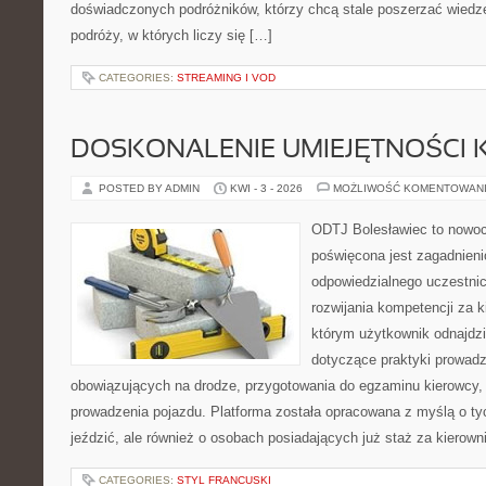
doświadczonych podróżników, którzy chcą stale poszerzać wiedzę
podróży, w których liczy się […]
CATEGORIES:
STREAMING I VOD
DOSKONALENIE UMIEJĘTNOŚCI 
POSTED BY ADMIN
KWI - 3 - 2026
MOŻLIWOŚĆ KOMENTOWAN
ODTJ Bolesławiec to nowoc
poświęcona jest zagadnien
odpowiedzialnego uczestni
rozwijania kompetencji za k
którym użytkownik odnajdzi
dotyczące praktyki prowadze
obowiązujących na drodze, przygotowania do egzaminu kierowcy, 
prowadzenia pojazdu. Platforma została opracowana z myślą o tyc
jeździć, ale również o osobach posiadających już staż za kierown
CATEGORIES:
STYL FRANCUSKI