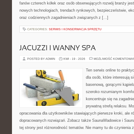
fanów czterech kółek oraz osób obserwujących rozwój branży jest
nowych technologiach, trendach rynkowych, bezpieczeństwie, ekol
oraz codziennych zagadnieniach związanych z […]
CATEGORIES:
SERWIS I KONSERWACJA SPRZĘTU
JACUZZI I WANNY SPA
POSTED BY ADMIN
KWI - 19 - 2026
MOŻLIWOŚĆ KOMENTOWA
Ten serwis online to prakt
dla osób, które interesują s
basenową, gorącymi kąpiel
szeroko rozumianym komfor
koncentruje się na zagadni
prywatną strefą relaksu. M
opracowania dla użytkowników stawiających pierwsze kroki, ale r
dopracowanych rozwiązań. Zobacz także SaunaWadowice i Sauna
tej strony jest różnorodność tematów. Nie mamy tu do czynienia