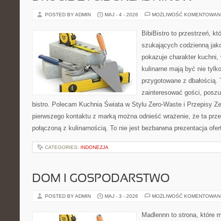
POSTED BY ADMIN
MAJ - 4 - 2026
MOŻLIWOŚĆ KOMENTOWAN
BibiBistro to przestrzeń, k
szukających codzienną jako
pokazuje charakter kuchni,
kulinarne mają być nie tylk
przygotowane z dbałością. 
zainteresować gości, posz
bistro. Polecam Kuchnia Świata w Stylu Zero-Waste i Przepisy Z
pierwszego kontaktu z marką można odnieść wrażenie, że ta prze
połączoną z kulinarnością. To nie jest bezbarwna prezentacja ofer
CATEGORIES:
INDONEZJA
DOM I GOSPODARSTWO
POSTED BY ADMIN
MAJ - 3 - 2026
MOŻLIWOŚĆ KOMENTOWAN
Madlennn to strona, które 