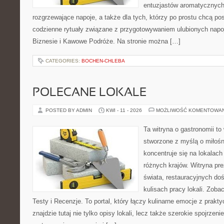
entuzjastów aromatycznych
rozgrzewające napoje, a także dla tych, którzy po prostu chcą p
codzienne rytuały związane z przygotowywaniem ulubionych nap
Biznesie i Kawowe Podróże. Na stronie można […]
CATEGORIES:
BOCHEN-CHLEBA
POLECANE LOKALE
POSTED BY ADMIN
KWI - 11 - 2026
MOŻLIWOŚĆ KOMENTOWA
Ta witryna o gastronomii to
stworzone z myślą o miłośni
koncentruje się na lokalac
różnych krajów. Witryna pre
świata, restauracyjnych do
kulisach pracy lokali. Zobac
Testy i Recenzje. To portal, który łączy kulinarne emocje z prak
znajdzie tutaj nie tylko opisy lokali, lecz także szerokie spojrzeni