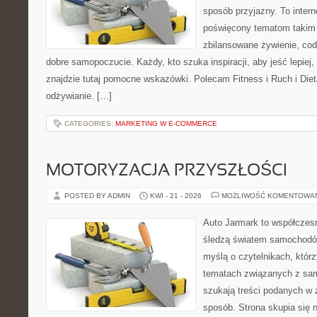
sposób przyjazny. To inter
poświęcony tematom takim 
zbilansowane żywienie, cod
dobre samopoczucie. Każdy, kto szuka inspiracji, aby jeść lepiej, 
znajdzie tutaj pomocne wskazówki. Polecam Fitness i Ruch i Die
odżywianie. […]
CATEGORIES:
MARKETING W E-COMMERCE
MOTORYZACJA PRZYSZŁOŚCI
POSTED BY ADMIN
KWI - 21 - 2026
MOŻLIWOŚĆ KOMENTOWA
Auto Jarmark to współczesn
śledzą światem samochodów
myślą o czytelnikach, któr
tematach związanych z sam
szukają treści podanych w 
sposób. Strona skupia się 