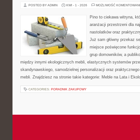
POSTED BY ADMIN
KWI - 1 - 2026
MOŻLIWOŚĆ KOMENTOWAN
Pino to ciekawa witryna, kt
aranżacji przestrzeni dla n
nastolatków oraz praktycz
Już sam główny przekaz ser
miejsce poświęcone funkcj
grup domowników, a publik
między innymi ekologicznych mebli, elastycznych systemów prze
skandynawskiego, samodzielnej personalizacji oraz praktycznego
mebli. Znajdziesz na stronie takie kategorie: Meble na Lata i Ekol
CATEGORIES:
PORADNIK ZAKUPOWY