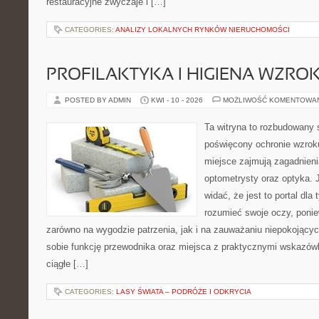
restauracyjne zwyczaje i […]
CATEGORIES:
ANALIZY LOKALNYCH RYNKÓW NIERUCHOMOŚCI
PROFILAKTYKA I HIGIENA WZRO
POSTED BY ADMIN
KWI - 10 - 2026
MOŻLIWOŚĆ KOMENTOWA
Ta witryna to rozbudowany 
poświęcony ochronie wzroku
miejsce zajmują zagadnieni
optometrysty oraz optyka. 
widać, że jest to portal dla 
rozumieć swoje oczy, ponie
zarówno na wygodzie patrzenia, jak i na zauważaniu niepokojący
sobie funkcję przewodnika oraz miejsca z praktycznymi wskazówk
ciągłe […]
CATEGORIES:
LASY ŚWIATA – PODRÓŻE I ODKRYCIA