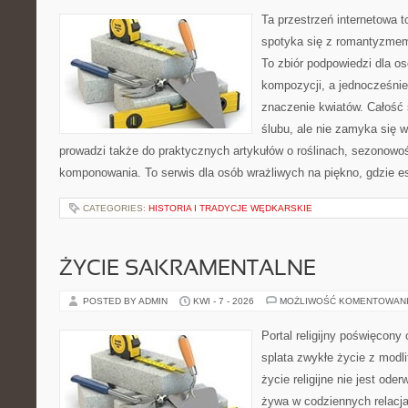
Ta przestrzeń internetowa t
spotyka się z romantyzmem
To zbiór podpowiedzi dla os
kompozycji, a jednocześnie
znaczenie kwiatów. Całość 
ślubu, ale nie zamyka się w
prowadzi także do praktycznych artykułów o roślinach, sezonowoś
komponowania. To serwis dla osób wrażliwych na piękno, gdzie es
CATEGORIES:
HISTORIA I TRADYCJE WĘDKARSKIE
ŻYCIE SAKRAMENTALNE
POSTED BY ADMIN
KWI - 7 - 2026
MOŻLIWOŚĆ KOMENTOWAN
Portal religijny poświęcony
splata zwykłe życie z modl
życie religijne nie jest ode
żywa w codziennych relacj