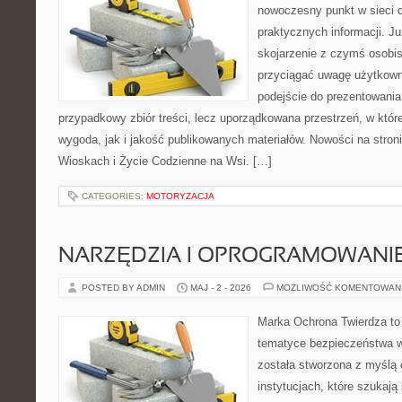
nowoczesny punkt w sieci 
praktycznych informacji. 
skojarzenie z czymś osobi
przyciągać uwagę użytkowni
podejście do prezentowania 
przypadkowy zbiór treści, lecz uporządkowana przestrzeń, w któ
wygoda, jak i jakość publikowanych materiałów. Nowości na stron
Wioskach i Życie Codzienne na Wsi. […]
CATEGORIES:
MOTORYZACJA
NARZĘDZIA I OPROGRAMOWANI
POSTED BY ADMIN
MAJ - 2 - 2026
MOŻLIWOŚĆ KOMENTOWAN
Marka Ochrona Twierdza to 
tematyce bezpieczeństwa w
została stworzona z myślą 
instytucjach, które szukaj