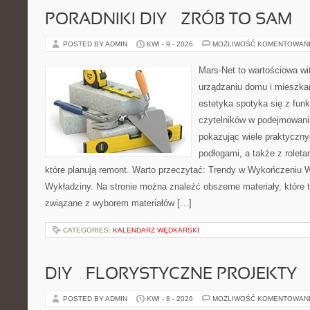
PORADNIKI DIY – ZRÓB TO SAM
POSTED BY ADMIN
KWI - 9 - 2026
MOŻLIWOŚĆ KOMENTOWAN
Mars-Net to wartościowa wit
urządzaniu domu i mieszkan
estetyka spotyka się z funk
czytelników w podejmowaniu
pokazując wiele praktyczn
podłogami, a także z roleta
które planują remont. Warto przeczytać: Trendy w Wykończeniu W
Wykładziny. Na stronie można znaleźć obszerne materiały, które 
związane z wyborem materiałów […]
CATEGORIES:
KALENDARZ WĘDKARSKI
DIY – FLORYSTYCZNE PROJEKTY
POSTED BY ADMIN
KWI - 8 - 2026
MOŻLIWOŚĆ KOMENTOWAN