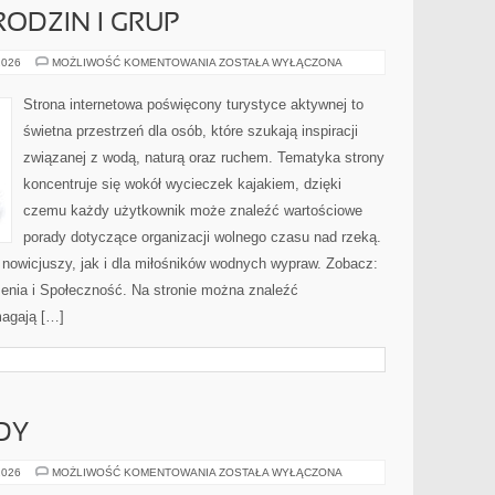
RODZIN I GRUP
PORADNIKI
2026
MOŻLIWOŚĆ KOMENTOWANIA
ZOSTAŁA WYŁĄCZONA
DLA
RODZIN
I
Strona internetowa poświęcony turystyce aktywnej to
GRUP
świetna przestrzeń dla osób, które szukają inspiracji
związanej z wodą, naturą oraz ruchem. Tematyka strony
koncentruje się wokół wycieczek kajakiem, dzięki
czemu każdy użytkownik może znaleźć wartościowe
porady dotyczące organizacji wolnego czasu nad rzeką.
 nowicjuszy, jak i dla miłośników wodnych wypraw. Zobacz:
zenia i Społeczność. Na stronie można znaleźć
magają […]
DY
NOWOŚCI
2026
MOŻLIWOŚĆ KOMENTOWANIA
ZOSTAŁA WYŁĄCZONA
I