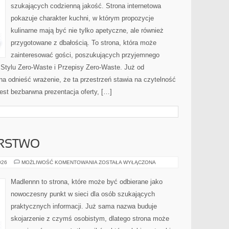
szukających codzienną jakość. Strona internetowa
pokazuje charakter kuchni, w którym propozycje
kulinarne mają być nie tylko apetyczne, ale również
przygotowane z dbałością. To strona, która może
zainteresować gości, poszukujących przyjemnego
 Stylu Zero-Waste i Przepisy Zero-Waste. Już od
a odnieść wrażenie, że ta przestrzeń stawia na czytelność
jest bezbarwna prezentacja oferty, […]
ARSTWO
DOM
026
MOŻLIWOŚĆ KOMENTOWANIA
ZOSTAŁA WYŁĄCZONA
I
GOSPODARSTWO
Madlennn to strona, które może być odbierane jako
nowoczesny punkt w sieci dla osób szukających
praktycznych informacji. Już sama nazwa buduje
skojarzenie z czymś osobistym, dlatego strona może