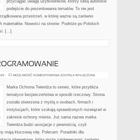
przyciągać uwagę użytkowników, którzy lubią autorskie
podejście do prezentowania tematów. To nie jest
orządkowana przestrzeń, w której ważne są zarówno
h materiałów. Nowości na stronie: Podróże po Polskich
i. […]
PROGRAMOWANIE
NARZĘDZIA
026
MOŻLIWOŚĆ KOMENTOWANIA
ZOSTAŁA WYŁĄCZONA
I
OPROGRAMOWANIE
Marka Ochrona Twierdza to serwis, które przybliża
tematyce bezpieczeństwa w sposób rzeczowy. Strona
została stworzona z myślą o osobach, firmach i
instytucjach, które szukają sprawdzonych rozwiązań w
zakresie ochrony mienia. Już sama nazwa marka
Twierdza budzi asocjacje z pewnością, czyli
ny mają kluczową rolę. Polecam: Poradniki dla
ntacja internetowa, która może zainteresować zarówno