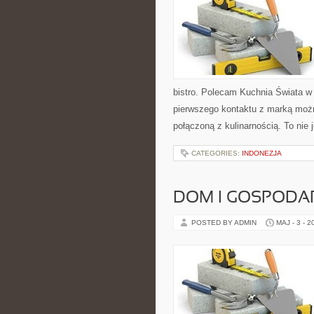
bistro. Polecam Kuchnia Świata w
pierwszego kontaktu z marką możn
połączoną z kulinarnością. To nie 
CATEGORIES:
INDONEZJA
DOM I GOSPOD
POSTED BY ADMIN
MAJ - 3 - 2