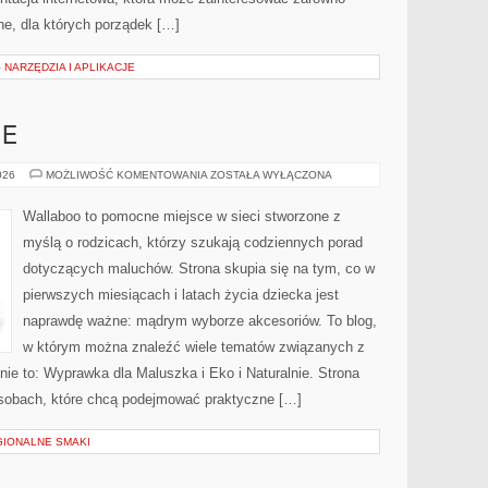
tne, dla których porządek […]
 NARZĘDZIA I APLIKACJE
IE
EKO
026
MOŻLIWOŚĆ KOMENTOWANIA
ZOSTAŁA WYŁĄCZONA
I
NATURALNIE
Wallaboo to pomocne miejsce w sieci stworzone z
myślą o rodzicach, którzy szukają codziennych porad
dotyczących maluchów. Strona skupia się na tym, co w
pierwszych miesiącach i latach życia dziecka jest
naprawdę ważne: mądrym wyborze akcesoriów. To blog,
w którym można znaleźć wiele tematów związanych z
nie to: Wyprawka dla Maluszka i Eko i Naturalnie. Strona
osobach, które chcą podejmować praktyczne […]
GIONALNE SMAKI