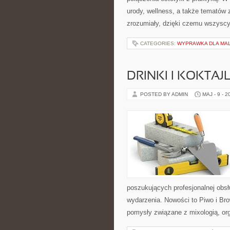
urody, wellness, a także tematów
zrozumiały, dzięki czemu wszysc
CATEGORIES:
WYPRAWKA DLA MA
DRINKI I KOKTAJ
POSTED BY ADMIN
MAJ - 9 - 2
poszukujących profesjonalnej obs
wydarzenia. Nowości to Piwo i Bro
pomysły związane z mixologią, or