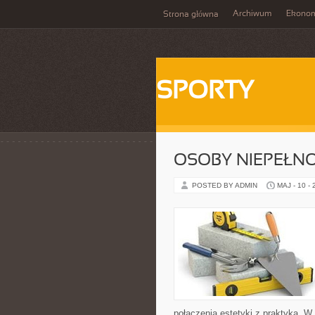
Archiwum
Ekono
Strona główna
SPORTY
OSOBY NIEPEŁN
POSTED BY ADMIN
MAJ - 10 -
połączenia estetyki z praktyką. W