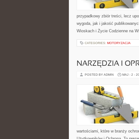
przypadkowy zbiór treści, lecz up
wygoda, jak i jakość publikowanyc
Wioskach i Życie Codzienne na Ws
CATEGORIES:
MOTORYZACJA
NARZĘDZIA I O
POSTED BY ADMIN
MAJ - 2 - 2
wartościami, które w branży ochro
Użytkowników i Ochrona. To preze