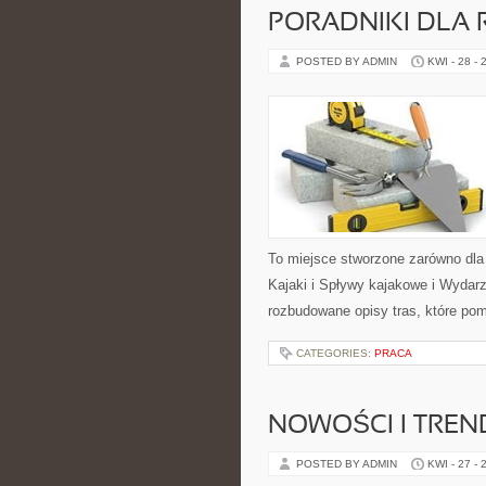
PORADNIKI DLA 
POSTED BY ADMIN
KWI - 28 - 
To miejsce stworzone zarówno dla
Kajaki i Spływy kajakowe i Wydar
rozbudowane opisy tras, które po
CATEGORIES:
PRACA
NOWOŚCI I TREN
POSTED BY ADMIN
KWI - 27 - 