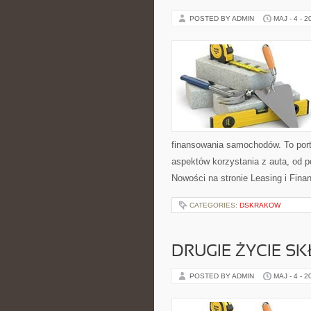
POSTED BY ADMIN
MAJ - 4 - 2
finansowania samochodów. To por
aspektów korzystania z auta, od
Nowości na stronie Leasing i Fina
CATEGORIES:
DSKRAKOW
DRUGIE ŻYCIE S
POSTED BY ADMIN
MAJ - 4 - 2