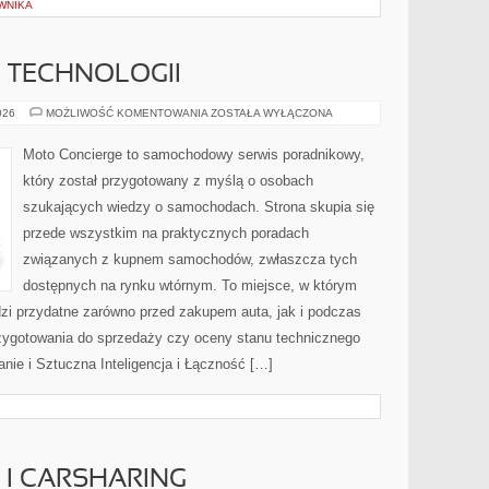
WNIKA
E TECHNOLOGII
TESTY
026
MOŻLIWOŚĆ KOMENTOWANIA
ZOSTAŁA WYŁĄCZONA
I
RECENZJE
TECHNOLOGII
Moto Concierge to samochodowy serwis poradnikowy,
który został przygotowany z myślą o osobach
szukających wiedzy o samochodach. Strona skupia się
przede wszystkim na praktycznych poradach
związanych z kupnem samochodów, zwłaszcza tych
dostępnych na rynku wtórnym. To miejsce, w którym
zi przydatne zarówno przed zakupem auta, jak i podczas
zygotowania do sprzedaży czy oceny stanu technicznego
nie i Sztuczna Inteligencja i Łączność […]
I CARSHARING