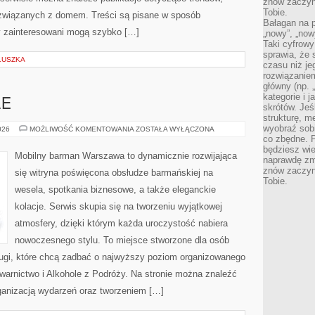
znów zaczyna
Tobie.
 związanych z domem. Treści są pisane w sposób
Bałagan na pu
y zainteresowani mogą szybko […]
„nowy”, „now
Taki cyfrowy
sprawia, że 
LUSZKA
czasu niż j
rozwiązaniem
główny (np.
kategorie i 
LE
skrótów. Je
strukturę, m
wyobraź sobi
DRINKI
026
MOŻLIWOŚĆ KOMENTOWANIA
ZOSTAŁA WYŁĄCZONA
I
co zbędne. 
KOKTAJLE
będziesz wie
Mobilny barman Warszawa to dynamicznie rozwijająca
naprawdę zmn
znów zaczyna
się witryna poświęcona obsłudze barmańskiej na
Tobie.
wesela, spotkania biznesowe, a także eleganckie
kolacje. Serwis skupia się na tworzeniu wyjątkowej
atmosfery, dzięki którym każda uroczystość nabiera
nowoczesnego stylu. To miejsce stworzone dla osób
ługi, które chcą zadbać o najwyższy poziom organizowanego
warnictwo i Alkohole z Podróży. Na stronie można znaleźć
ganizacją wydarzeń oraz tworzeniem […]