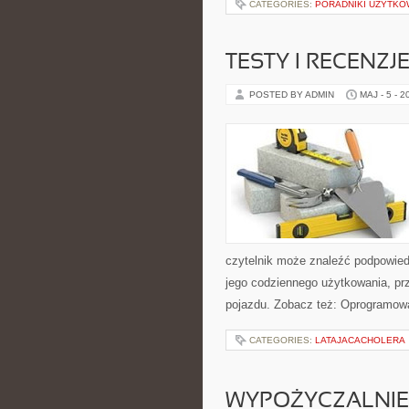
CATEGORIES:
PORADNIKI UŻYTKO
TESTY I RECENZJ
POSTED BY ADMIN
MAJ - 5 - 2
czytelnik może znaleźć podpowied
jego codziennego użytkowania, pr
pojazdu. Zobacz też: Oprogramowa
CATEGORIES:
LATAJACACHOLERA
WYPOŻYCZALNIE 