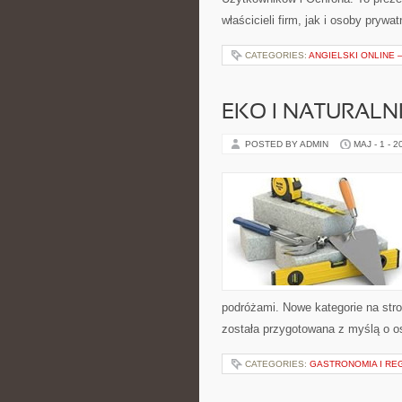
właścicieli firm, jak i osoby prywa
CATEGORIES:
ANGIELSKI ONLINE –
EKO I NATURALN
POSTED BY ADMIN
MAJ - 1 - 2
podróżami. Nowe kategorie na stro
została przygotowana z myślą o 
CATEGORIES:
GASTRONOMIA I RE