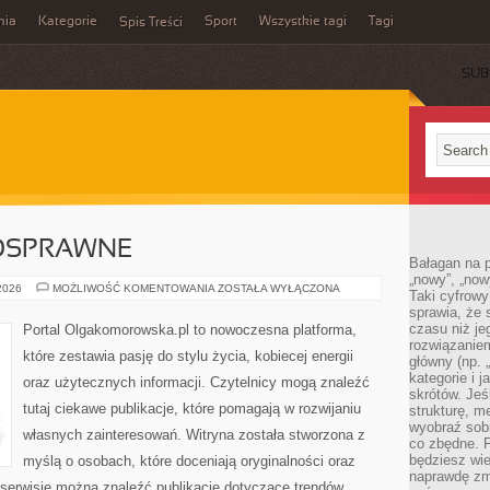
mia
Kategorie
Sport
Wszystkie tagi
Tagi
Spis Treści
SUB
OSPRAWNE
Bałagan na pu
„nowy”, „now
OSOBY
 2026
MOŻLIWOŚĆ KOMENTOWANIA
ZOSTAŁA WYŁĄCZONA
Taki cyfrowy
NIEPEŁNOSPRAWNE
sprawia, że 
czasu niż j
Portal Olgakomorowska.pl to nowoczesna platforma,
rozwiązaniem
które zestawia pasję do stylu życia, kobiecej energii
główny (np.
kategorie i 
oraz użytecznych informacji. Czytelnicy mogą znaleźć
skrótów. Je
tutaj ciekawe publikacje, które pomagają w rozwijaniu
strukturę, m
wyobraź sobi
własnych zainteresowań. Witryna została stworzona z
co zbędne. 
będziesz wie
myślą o osobach, które doceniają oryginalności oraz
naprawdę zmn
 serwisie można znaleźć publikacje dotyczące trendów,