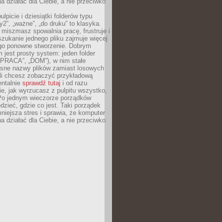
 działać dla Ciebie, a nie przeciwko
lpicie i dziesiątki folderów typu
y2”, „ważne”, „do druku” to klasyka.
 miszmasz spowalnia pracę, frustruje i
szukanie jednego pliku zajmuje więcej
ego ponowne stworzenie. Dobrym
 jest prosty system: jeden folder
 „PRACA”, „DOM”), w nim stałe
jasne nazwy plików zamiast losowych
śli chcesz zobaczyć przykładową
entalnie
sprawdź tutaj
i od razu
e, jak wyrzucasz z pulpitu wszystko,
Po jednym wieczorze porządków
dzieć, gdzie co jest. Taki porządek
iejsza stres i sprawia, że komputer
 działać dla Ciebie, a nie przeciwko