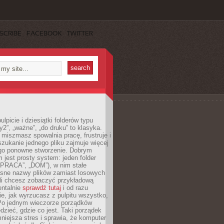
SCRIBE
FACEBOOK
TWITTER
lpicie i dziesiątki folderów typu
y2”, „ważne”, „do druku” to klasyka.
 miszmasz spowalnia pracę, frustruje i
szukanie jednego pliku zajmuje więcej
ego ponowne stworzenie. Dobrym
 jest prosty system: jeden folder
 „PRACA”, „DOM”), w nim stałe
jasne nazwy plików zamiast losowych
śli chcesz zobaczyć przykładową
entalnie
sprawdź tutaj
i od razu
e, jak wyrzucasz z pulpitu wszystko,
Po jednym wieczorze porządków
dzieć, gdzie co jest. Taki porządek
iejsza stres i sprawia, że komputer