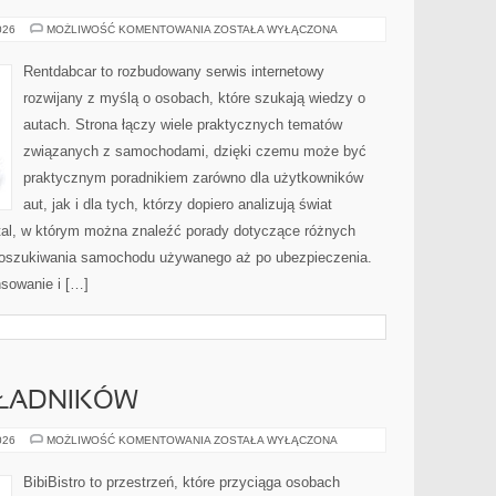
WYPOŻYCZALNIE
026
MOŻLIWOŚĆ KOMENTOWANIA
ZOSTAŁA WYŁĄCZONA
I
CARSHARING
Rentdabcar to rozbudowany serwis internetowy
rozwijany z myślą o osobach, które szukają wiedzy o
autach. Strona łączy wiele praktycznych tematów
związanych z samochodami, dzięki czemu może być
praktycznym poradnikiem zarówno dla użytkowników
aut, jak i dla tych, którzy dopiero analizują świat
tal, w którym można znaleźć porady dotyczące różnych
 poszukiwania samochodu używanego aż po ubezpieczenia.
nsowanie i […]
KŁADNIKÓW
DRUGIE
026
MOŻLIWOŚĆ KOMENTOWANIA
ZOSTAŁA WYŁĄCZONA
ŻYCIE
SKŁADNIKÓW
BibiBistro to przestrzeń, które przyciąga osobach