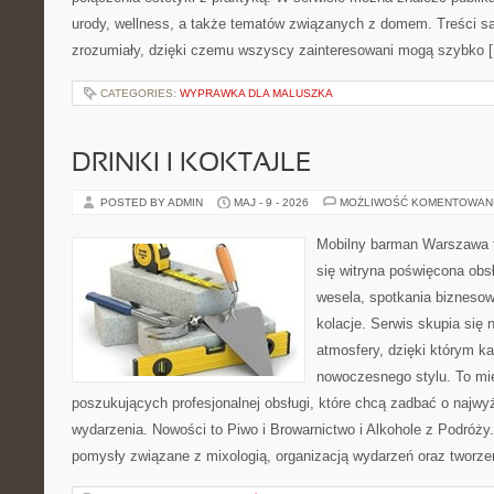
urody, wellness, a także tematów związanych z domem. Treści s
zrozumiały, dzięki czemu wszyscy zainteresowani mogą szybko 
CATEGORIES:
WYPRAWKA DLA MALUSZKA
DRINKI I KOKTAJLE
POSTED BY ADMIN
MAJ - 9 - 2026
MOŻLIWOŚĆ KOMENTOWAN
Mobilny barman Warszawa t
się witryna poświęcona obs
wesela, spotkania biznesow
kolacje. Serwis skupia się 
atmosfery, dzięki którym k
nowoczesnego stylu. To mi
poszukujących profesjonalnej obsługi, które chcą zadbać o naj
wydarzenia. Nowości to Piwo i Browarnictwo i Alkohole z Podróży
pomysły związane z mixologią, organizacją wydarzeń oraz tworz