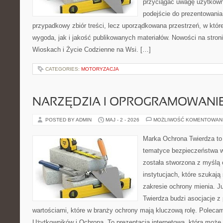
przyciągać uwagę użytkowni
podejście do prezentowania 
przypadkowy zbiór treści, lecz uporządkowana przestrzeń, w któ
wygoda, jak i jakość publikowanych materiałów. Nowości na stron
Wioskach i Życie Codzienne na Wsi. […]
CATEGORIES:
MOTORYZACJA
NARZĘDZIA I OPROGRAMOWANI
POSTED BY ADMIN
MAJ - 2 - 2026
MOŻLIWOŚĆ KOMENTOWAN
Marka Ochrona Twierdza to 
tematyce bezpieczeństwa w
została stworzona z myślą 
instytucjach, które szukaj
zakresie ochrony mienia. 
Twierdza budzi asocjacje z 
wartościami, które w branży ochrony mają kluczową rolę. Polecam
Użytkowników i Ochrona. To prezentacja internetowa, która może