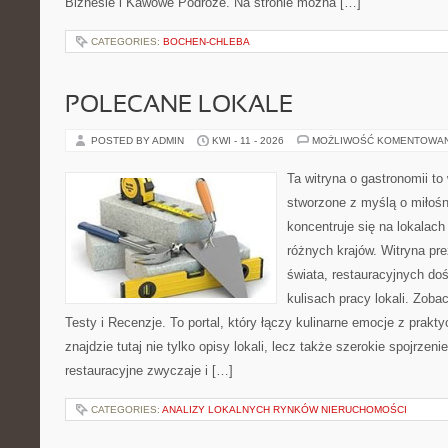
Biznesie i Kawowe Podróże. Na stronie można […]
CATEGORIES:
BOCHEN-CHLEBA
POLECANE LOKALE
POSTED BY ADMIN
KWI - 11 - 2026
MOŻLIWOŚĆ KOMENTOWA
Ta witryna o gastronomii to
stworzone z myślą o miłośni
koncentruje się na lokalac
różnych krajów. Witryna pre
świata, restauracyjnych do
kulisach pracy lokali. Zobac
Testy i Recenzje. To portal, który łączy kulinarne emocje z prak
znajdzie tutaj nie tylko opisy lokali, lecz także szerokie spojrzeni
restauracyjne zwyczaje i […]
CATEGORIES:
ANALIZY LOKALNYCH RYNKÓW NIERUCHOMOŚCI