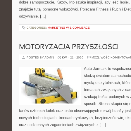
dobre samopoczucie. Każdy, kto szuka inspiracji, aby jeść lepiej, 
znajdzie tutaj pomocne wskazówki. Polecam Fitness i Ruch i Die
odżywianie. […]
CATEGORIES:
MARKETING W E-COMMERCE
MOTORYZACJA PRZYSZŁOŚCI
POSTED BY ADMIN
KWI - 21 - 2026
MOŻLIWOŚĆ KOMENTOWA
Auto Jarmark to współczesn
śledzą światem samochodów
myślą o czytelnikach, któr
tematach związanych z sam
szukają treści podanych w 
sposób. Strona skupia się 
fanów czterech kółek oraz osób obserwujących rozwój branży jest
nowych technologiach, trendach rynkowych, bezpieczeństwie, ekol
oraz codziennych zagadnieniach związanych z […]