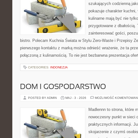
szukających codzienną jako
pokazuje charakter kuchni,
kulinarne mają być nie tylk
przygotowane z dbałością. 
zainteresować gości, posz
bistro. Polecam Kuchnia Świata w Stylu Zero-Waste i Przepisy Z
pierwszego kontaktu z marką można odnieść wrażenie, że ta prze
połączoną z kulinarnością. To nie jest bezbarwna prezentacja ofer
CATEGORIES:
INDONEZJA
DOM I GOSPODARSTWO
POSTED BY ADMIN
MAJ - 3 - 2026
MOŻLIWOŚĆ KOMENTOWAN
Madlennn to strona, które 
nowoczesny punkt w sieci 
praktycznych informacji. 
skojarzenie z czymś osobi