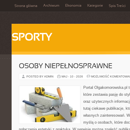
Archiwum
Ekonomia
Kategorie
Strona główna
Spis Treści
SPORTY
OSOBY NIEPEŁNOSPRAWNE
POSTED BY ADMIN
MAJ - 10 - 2026
MOŻLIWOŚĆ KOMENTOWA
Portal Olgakomorowska.pl 
które zestawia pasję do styl
oraz użytecznych informacj
tutaj ciekawe publikacje, k
własnych zainteresowań. Wi
myślą o osobach, które doce
połączenia estetyki z praktyką. W serwisie można znaleźć publik