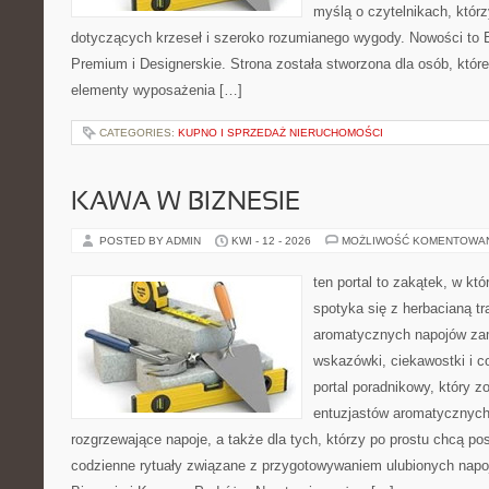
myślą o czytelnikach, którz
dotyczących krzeseł i szeroko rozumianego wygody. Nowości to E
Premium i Designerskie. Strona została stworzona dla osób, któ
elementy wyposażenia […]
CATEGORIES:
KUPNO I SPRZEDAŻ NIERUCHOMOŚCI
KAWA W BIZNESIE
POSTED BY ADMIN
KWI - 12 - 2026
MOŻLIWOŚĆ KOMENTOWA
ten portal to zakątek, w k
spotyka się z herbacianą tr
aromatycznych napojów zam
wskazówki, ciekawostki i c
portal poradnikowy, który z
entuzjastów aromatycznych
rozgrzewające napoje, a także dla tych, którzy po prostu chcą p
codzienne rytuały związane z przygotowywaniem ulubionych nap