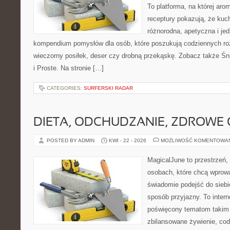
To platforma, na której arom
receptury pokazują, że ku
różnorodna, apetyczna i je
kompendium pomysłów dla osób, które poszukują codziennych roz
wieczorny posiłek, deser czy drobną przekąskę. Zobacz także Śni
i Proste. Na stronie […]
CATEGORIES:
SURFERSKI RADAR
DIETA, ODCHUDZANIE, ZDROWE
POSTED BY ADMIN
KWI - 22 - 2026
MOŻLIWOŚĆ KOMENTOWA
MagicalJune to przestrzeń,
osobach, które chcą wprow
świadomie podejść do siebie
sposób przyjazny. To inter
poświęcony tematom takim 
zbilansowane żywienie, cod