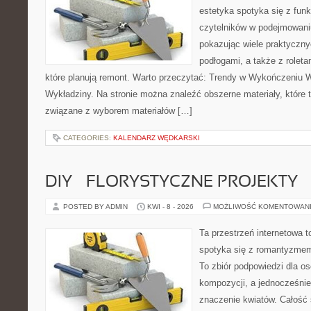
estetyka spotyka się z funk
czytelników w podejmowaniu
pokazując wiele praktyczn
podłogami, a także z roleta
które planują remont. Warto przeczytać: Trendy w Wykończeniu W
Wykładziny. Na stronie można znaleźć obszerne materiały, które 
związane z wyborem materiałów […]
CATEGORIES:
KALENDARZ WĘDKARSKI
DIY – FLORYSTYCZNE PROJEKTY
POSTED BY ADMIN
KWI - 8 - 2026
MOŻLIWOŚĆ KOMENTOWAN
Ta przestrzeń internetowa t
spotyka się z romantyzmem
To zbiór podpowiedzi dla os
kompozycji, a jednocześnie
znaczenie kwiatów. Całość 