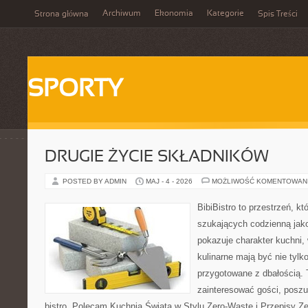
Archiwum
Ekonomia
Kategorie
Strona główna
Spis Treści
SPORTY
DRUGIE ŻYCIE SKŁADNIKÓW
POSTED BY ADMIN
MAJ - 4 - 2026
MOŻLIWOŚĆ KOMENTOWAN
BibiBistro to przestrzeń, k
szukających codzienną jako
pokazuje charakter kuchni,
kulinarne mają być nie tylk
przygotowane z dbałością. 
zainteresować gości, posz
bistro. Polecam Kuchnia Świata w Stylu Zero-Waste i Przepisy Z