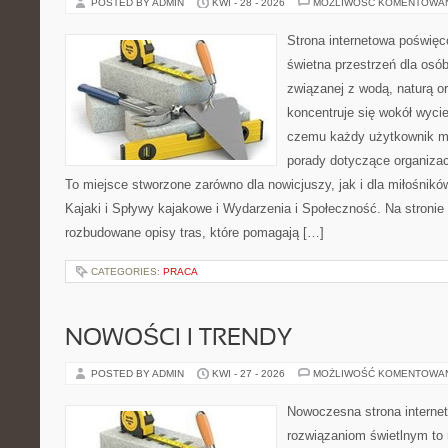
POSTED BY ADMIN
KWI - 28 - 2026
MOŻLIWOŚĆ KOMENTOWA
Strona internetowa poświęc
świetna przestrzeń dla osób,
związanej z wodą, naturą o
koncentruje się wokół wyci
czemu każdy użytkownik m
porady dotyczące organizac
To miejsce stworzone zarówno dla nowicjuszy, jak i dla miłośni
Kajaki i Spływy kajakowe i Wydarzenia i Społeczność. Na stroni
rozbudowane opisy tras, które pomagają […]
CATEGORIES:
PRACA
NOWOŚCI I TRENDY
POSTED BY ADMIN
KWI - 27 - 2026
MOŻLIWOŚĆ KOMENTOWA
Nowoczesna strona interne
rozwiązaniom świetlnym to 