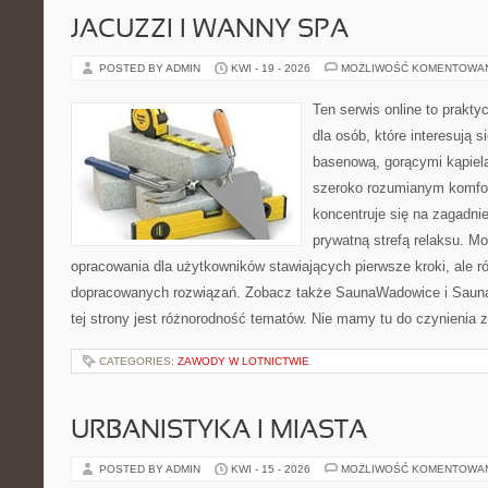
JACUZZI I WANNY SPA
POSTED BY ADMIN
KWI - 19 - 2026
MOŻLIWOŚĆ KOMENTOWA
Ten serwis online to prakt
dla osób, które interesują s
basenową, gorącymi kąpiel
szeroko rozumianym komfor
koncentruje się na zagadni
prywatną strefą relaksu. M
opracowania dla użytkowników stawiających pierwsze kroki, ale r
dopracowanych rozwiązań. Zobacz także SaunaWadowice i Sauna
tej strony jest różnorodność tematów. Nie mamy tu do czynienia
CATEGORIES:
ZAWODY W LOTNICTWIE
URBANISTYKA I MIASTA
POSTED BY ADMIN
KWI - 15 - 2026
MOŻLIWOŚĆ KOMENTOWA