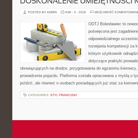
DOSKONALENIE UMIEJĘTNOŚCI 
POSTED BY ADMIN
KWI - 3 - 2026
MOŻLIWOŚĆ KOMENTOWAN
ODTJ Bolesławiec to nowoc
poświęcona jest zagadnien
odpowiedzialnego uczestni
rozwijania kompetencji za k
którym użytkownik odnajdzi
dotyczące praktyki prowadze
obowiązujących na drodze, przygotowania do egzaminu kierowcy, 
prowadzenia pojazdu. Platforma została opracowana z myślą o tyc
jeździć, ale również o osobach posiadających już staż za kierown
CATEGORIES:
STYL FRANCUSKI