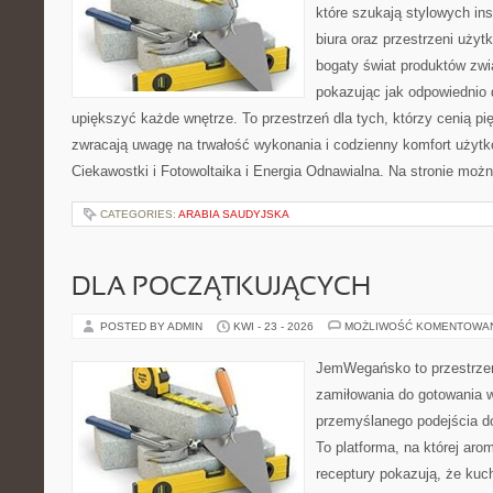
które szukają stylowych ins
biura oraz przestrzeni użyt
bogaty świat produktów zwi
pokazując jak odpowiednio 
upiększyć każde wnętrze. To przestrzeń dla tych, którzy cenią pi
zwracają uwagę na trwałość wykonania i codzienny komfort użytko
Ciekawostki i Fotowoltaika i Energia Odnawialna. Na stronie moż
CATEGORIES:
ARABIA SAUDYJSKA
DLA POCZĄTKUJĄCYCH
POSTED BY ADMIN
KWI - 23 - 2026
MOŻLIWOŚĆ KOMENTOWA
JemWegańsko to przestrzeń,
zamiłowania do gotowania w
przemyślanego podejścia d
To platforma, na której arom
receptury pokazują, że ku