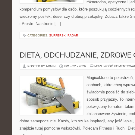
różnorodna, apetyczna i je
kompendium pomysłów dla osób, które poszukują codziennych roz
wieczorny posiłek, deser czy drobną przekąskę. Zobacz także Śni
i Proste. Na stronie […]
CATEGORIES:
SURFERSKI RADAR
DIETA, ODCHUDZANIE, ZDROWE
POSTED BY ADMIN
KWI - 22 - 2026
MOŻLIWOŚĆ KOMENTOWA
MagicalJune to przestrzeń,
osobach, które chcą wprow
świadomie podejść do siebie
sposób przyjazny. To inter
poświęcony tematom takim 
zbilansowane żywienie, cod
dobre samopoczucie. Każdy, kto szuka inspiracji, aby jeść lepiej, 
znajdzie tutaj pomocne wskazówki. Polecam Fitness i Ruch i Die