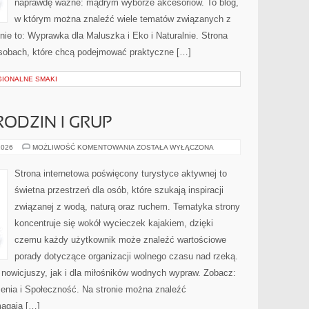
naprawdę ważne: mądrym wyborze akcesoriów. To blog,
w którym można znaleźć wiele tematów związanych z
nie to: Wyprawka dla Maluszka i Eko i Naturalnie. Strona
osobach, które chcą podejmować praktyczne […]
GIONALNE SMAKI
RODZIN I GRUP
PORADNIKI
2026
MOŻLIWOŚĆ KOMENTOWANIA
ZOSTAŁA WYŁĄCZONA
DLA
RODZIN
I
Strona internetowa poświęcony turystyce aktywnej to
GRUP
świetna przestrzeń dla osób, które szukają inspiracji
związanej z wodą, naturą oraz ruchem. Tematyka strony
koncentruje się wokół wycieczek kajakiem, dzięki
czemu każdy użytkownik może znaleźć wartościowe
porady dotyczące organizacji wolnego czasu nad rzeką.
 nowicjuszy, jak i dla miłośników wodnych wypraw. Zobacz:
zenia i Społeczność. Na stronie można znaleźć
magają […]