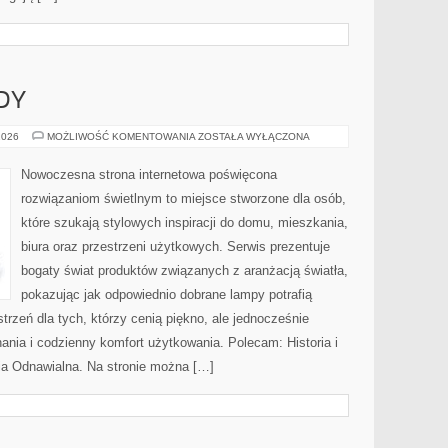
DY
NOWOŚCI
2026
MOŻLIWOŚĆ KOMENTOWANIA
ZOSTAŁA WYŁĄCZONA
I
TRENDY
Nowoczesna strona internetowa poświęcona
rozwiązaniom świetlnym to miejsce stworzone dla osób,
które szukają stylowych inspiracji do domu, mieszkania,
biura oraz przestrzeni użytkowych. Serwis prezentuje
bogaty świat produktów związanych z aranżacją światła,
pokazując jak odpowiednio dobrane lampy potrafią
trzeń dla tych, którzy cenią piękno, ale jednocześnie
nia i codzienny komfort użytkowania. Polecam: Historia i
gia Odnawialna. Na stronie można […]