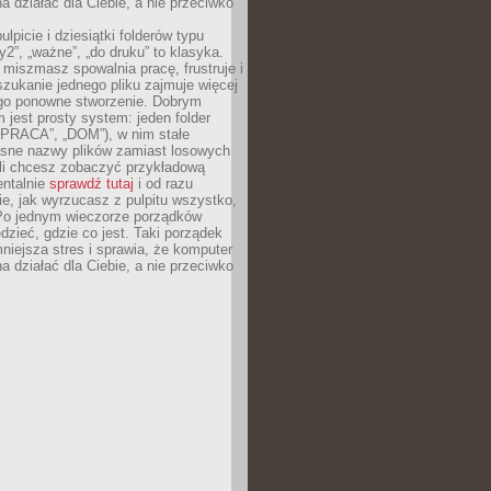
 działać dla Ciebie, a nie przeciwko
lpicie i dziesiątki folderów typu
y2”, „ważne”, „do druku” to klasyka.
 miszmasz spowalnia pracę, frustruje i
szukanie jednego pliku zajmuje więcej
ego ponowne stworzenie. Dobrym
 jest prosty system: jeden folder
 „PRACA”, „DOM”), w nim stałe
jasne nazwy plików zamiast losowych
śli chcesz zobaczyć przykładową
entalnie
sprawdź tutaj
i od razu
e, jak wyrzucasz z pulpitu wszystko,
Po jednym wieczorze porządków
dzieć, gdzie co jest. Taki porządek
iejsza stres i sprawia, że komputer
 działać dla Ciebie, a nie przeciwko