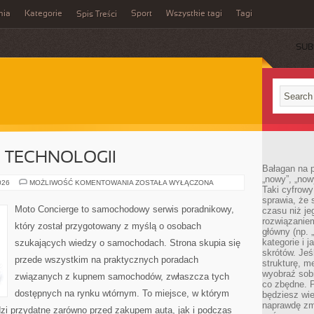
mia
Kategorie
Sport
Wszystkie tagi
Tagi
Spis Treści
SUB
E TECHNOLOGII
Bałagan na pu
„nowy”, „now
TESTY
026
MOŻLIWOŚĆ KOMENTOWANIA
ZOSTAŁA WYŁĄCZONA
Taki cyfrowy
I
RECENZJE
sprawia, że 
TECHNOLOGII
Moto Concierge to samochodowy serwis poradnikowy,
czasu niż j
rozwiązaniem
który został przygotowany z myślą o osobach
główny (np.
kategorie i 
szukających wiedzy o samochodach. Strona skupia się
skrótów. Je
przede wszystkim na praktycznych poradach
strukturę, m
wyobraź sobi
związanych z kupnem samochodów, zwłaszcza tych
co zbędne. 
dostępnych na rynku wtórnym. To miejsce, w którym
będziesz wie
naprawdę zmn
zi przydatne zarówno przed zakupem auta, jak i podczas