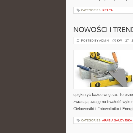
CATEGORIES:
PRACA
NOWOŚCI I TREN
POSTED BY ADMIN
KWI - 27 - 
upiększyć każde wnętrze. To przes
zwracają uwagę na trwałość wykona
Ciekawostki i Fotowoltaika i Ener
CATEGORIES:
ARABIA SAUDYJSKA