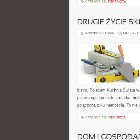
CATEGORIES:
DSKRAKOW
DRUGIE ŻYCIE S
POSTED BY ADMIN
MAJ - 4 - 2
bistro. Polecam Kuchnia Świata w
pierwszego kontaktu z marką możn
połączoną z kulinarnością. To nie 
CATEGORIES:
INDONEZJA
DOM I GOSPOD