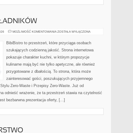
KŁADNIKÓW
DRUGIE
026
MOŻLIWOŚĆ KOMENTOWANIA
ZOSTAŁA WYŁĄCZONA
ŻYCIE
SKŁADNIKÓW
BibiBistro to przestrzeń, które przyciąga osobach
szukających codzienną jakość. Strona internetowa
pokazuje charakter kuchni, w którym propozycje
kulinarne mają być nie tylko apetyczne, ale również
przygotowane z dbałością. To strona, która może
zainteresować gości, poszukujących przyjemnego
 Stylu Zero-Waste i Przepisy Zero-Waste. Już od
a odnieść wrażenie, że ta przestrzeń stawia na czytelność
jest bezbarwna prezentacja oferty, […]
ARSTWO