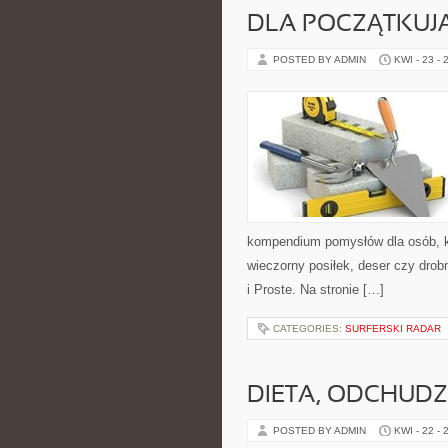
DLA POCZĄTKUJ
POSTED BY ADMIN
KWI - 23 - 
kompendium pomysłów dla osób, kt
wieczorny posiłek, deser czy drob
i Proste. Na stronie […]
CATEGORIES:
SURFERSKI RADAR
DIETA, ODCHUDZ
POSTED BY ADMIN
KWI - 22 - 