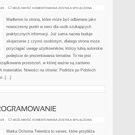
DOM
026
MOŻLIWOŚĆ KOMENTOWANIA
ZOSTAŁA WYŁĄCZONA
I
GOSPODARSTWO
Madlennn to strona, które może być odbierane jako
nowoczesny punkt w sieci dla osób szukających
praktycznych informacji. Już sama nazwa buduje
skojarzenie z czymś osobistym, dlatego strona może
przyciągać uwagę użytkowników, którzy lubią autorskie
podejście do prezentowania tematów. To nie jest
orządkowana przestrzeń, w której ważne są zarówno
h materiałów. Nowości na stronie: Podróże po Polskich
i. […]
PROGRAMOWANIE
NARZĘDZIA
026
MOŻLIWOŚĆ KOMENTOWANIA
ZOSTAŁA WYŁĄCZONA
I
OPROGRAMOWANIE
Marka Ochrona Twierdza to serwis, które przybliża