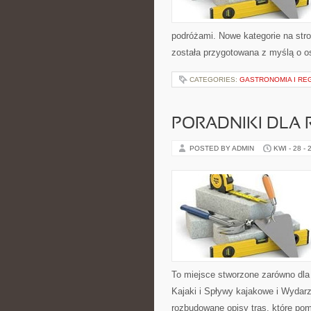
podróżami. Nowe kategorie na stro
została przygotowana z myślą o 
CATEGORIES:
GASTRONOMIA I RE
PORADNIKI DLA 
POSTED BY ADMIN
KWI - 28 - 
To miejsce stworzone zarówno dla
Kajaki i Spływy kajakowe i Wydar
rozbudowane opisy tras, które po