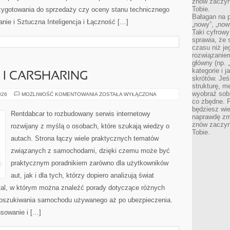
znów zaczyna
Tobie.
zygotowania do sprzedaży czy oceny stanu technicznego
Bałagan na pu
nie i Sztuczna Inteligencja i Łączność […]
„nowy”, „now
Taki cyfrowy
sprawia, że 
czasu niż j
rozwiązaniem
główny (np.
kategorie i 
I CARSHARING
skrótów. Je
strukturę, m
wyobraź sobi
WYPOŻYCZALNIE
026
MOŻLIWOŚĆ KOMENTOWANIA
ZOSTAŁA WYŁĄCZONA
I
co zbędne. 
CARSHARING
będziesz wie
Rentdabcar to rozbudowany serwis internetowy
naprawdę zmn
znów zaczyna
rozwijany z myślą o osobach, które szukają wiedzy o
Tobie.
autach. Strona łączy wiele praktycznych tematów
związanych z samochodami, dzięki czemu może być
praktycznym poradnikiem zarówno dla użytkowników
aut, jak i dla tych, którzy dopiero analizują świat
tal, w którym można znaleźć porady dotyczące różnych
 poszukiwania samochodu używanego aż po ubezpieczenia.
nsowanie i […]