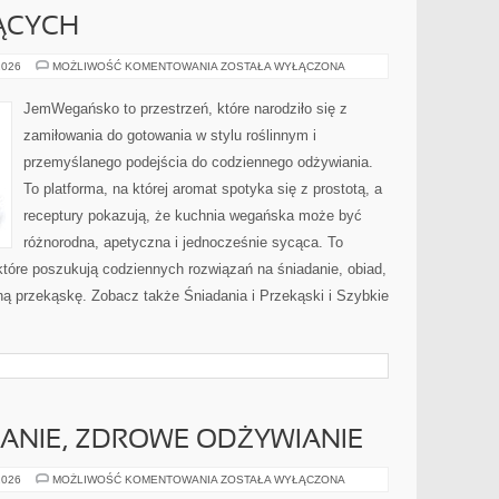
ĄCYCH
DLA
2026
MOŻLIWOŚĆ KOMENTOWANIA
ZOSTAŁA WYŁĄCZONA
POCZĄTKUJĄCYCH
JemWegańsko to przestrzeń, które narodziło się z
zamiłowania do gotowania w stylu roślinnym i
przemyślanego podejścia do codziennego odżywiania.
To platforma, na której aromat spotyka się z prostotą, a
receptury pokazują, że kuchnia wegańska może być
różnorodna, apetyczna i jednocześnie sycąca. To
óre poszukują codziennych rozwiązań na śniadanie, obiad,
ną przekąskę. Zobacz także Śniadania i Przekąski i Szybkie
ANIE, ZDROWE ODŻYWIANIE
DIETA,
2026
MOŻLIWOŚĆ KOMENTOWANIA
ZOSTAŁA WYŁĄCZONA
ODCHUDZANIE,