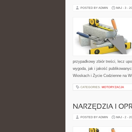
POSTED BY ADMIN
MAJ - 3 - 2
przypadkowy zbiór treści, lecz up
wygoda, jak i jakość publikowanyc
Wioskach i Życie Codzienne na Ws
CATEGORIES:
MOTORYZACJA
NARZĘDZIA I O
POSTED BY ADMIN
MAJ - 2 - 2