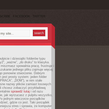
SCRIBE
FACEBOOK
TWITTER
lpicie i dziesiątki folderów typu
y2”, „ważne”, „do druku” to klasyka.
 miszmasz spowalnia pracę, frustruje i
szukanie jednego pliku zajmuje więcej
ego ponowne stworzenie. Dobrym
 jest prosty system: jeden folder
 „PRACA”, „DOM”), w nim stałe
jasne nazwy plików zamiast losowych
śli chcesz zobaczyć przykładową
entalnie
sprawdź tutaj
i od razu
e, jak wyrzucasz z pulpitu wszystko,
Po jednym wieczorze porządków
dzieć, gdzie co jest. Taki porządek
iejsza stres i sprawia, że komputer