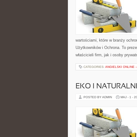
wartościami, które w branży ochro
Użytkowników i Ochrona. To preze
właścicieli firm, jak i osoby prywa
CATEGORIES:
ANGIELSKI ONLINE –
EKO I NATURALN
POSTED BY ADMIN
MAJ - 1 - 2