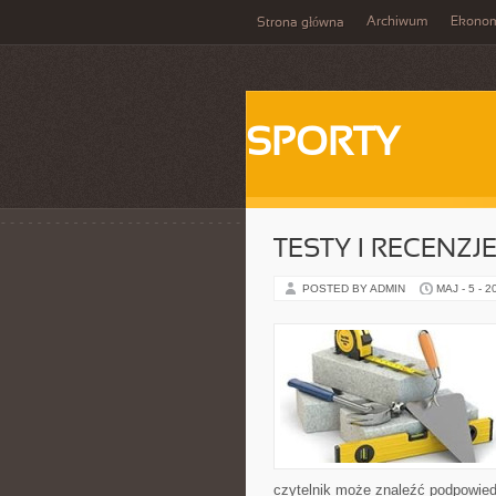
Archiwum
Ekono
Strona główna
SPORTY
TESTY I RECENZJ
POSTED BY ADMIN
MAJ - 5 - 2
czytelnik może znaleźć podpowied