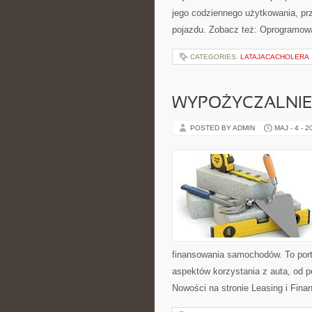
jego codziennego użytkowania, pr
pojazdu. Zobacz też: Oprogramowa
CATEGORIES:
LATAJACACHOLERA
WYPOŻYCZALNIE 
POSTED BY ADMIN
MAJ - 4 - 2
finansowania samochodów. To por
aspektów korzystania z auta, od
Nowości na stronie Leasing i Fina