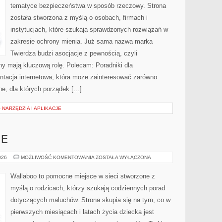
tematyce bezpieczeństwa w sposób rzeczowy. Strona
została stworzona z myślą o osobach, firmach i
instytucjach, które szukają sprawdzonych rozwiązań w
zakresie ochrony mienia. Już sama nazwa marka
Twierdza budzi asocjacje z pewnością, czyli
ny mają kluczową rolę. Polecam: Poradniki dla
ntacja internetowa, która może zainteresować zarówno
tne, dla których porządek […]
 NARZĘDZIA I APLIKACJE
IE
EKO
026
MOŻLIWOŚĆ KOMENTOWANIA
ZOSTAŁA WYŁĄCZONA
I
NATURALNIE
Wallaboo to pomocne miejsce w sieci stworzone z
myślą o rodzicach, którzy szukają codziennych porad
dotyczących maluchów. Strona skupia się na tym, co w
pierwszych miesiącach i latach życia dziecka jest