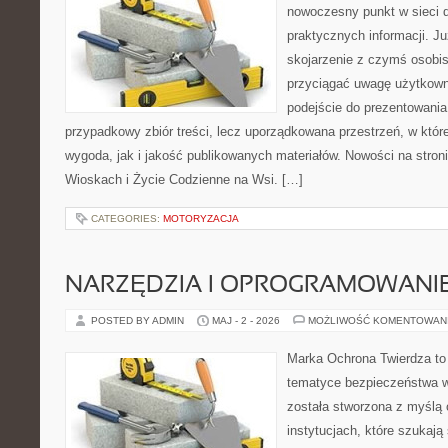
nowoczesny punkt w sieci 
praktycznych informacji. 
skojarzenie z czymś osobi
przyciągać uwagę użytkowni
podejście do prezentowania 
przypadkowy zbiór treści, lecz uporządkowana przestrzeń, w któ
wygoda, jak i jakość publikowanych materiałów. Nowości na stron
Wioskach i Życie Codzienne na Wsi. […]
CATEGORIES:
MOTORYZACJA
NARZĘDZIA I OPROGRAMOWANI
POSTED BY ADMIN
MAJ - 2 - 2026
MOŻLIWOŚĆ KOMENTOWAN
Marka Ochrona Twierdza to 
tematyce bezpieczeństwa w
została stworzona z myślą 
instytucjach, które szukaj