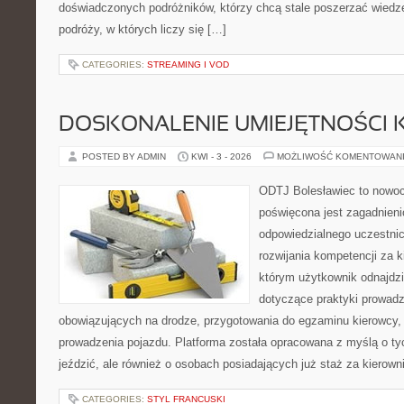
doświadczonych podróżników, którzy chcą stale poszerzać wiedzę
podróży, w których liczy się […]
CATEGORIES:
STREAMING I VOD
DOSKONALENIE UMIEJĘTNOŚCI 
POSTED BY ADMIN
KWI - 3 - 2026
MOŻLIWOŚĆ KOMENTOWAN
ODTJ Bolesławiec to nowoc
poświęcona jest zagadnien
odpowiedzialnego uczestni
rozwijania kompetencji za k
którym użytkownik odnajdzi
dotyczące praktyki prowadze
obowiązujących na drodze, przygotowania do egzaminu kierowcy, 
prowadzenia pojazdu. Platforma została opracowana z myślą o tyc
jeździć, ale również o osobach posiadających już staż za kierown
CATEGORIES:
STYL FRANCUSKI