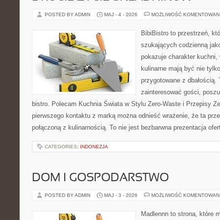
POSTED BY ADMIN
MAJ - 4 - 2026
MOŻLIWOŚĆ KOMENTOWAN
BibiBistro to przestrzeń, k
szukających codzienną jako
pokazuje charakter kuchni,
kulinarne mają być nie tylk
przygotowane z dbałością. 
zainteresować gości, posz
bistro. Polecam Kuchnia Świata w Stylu Zero-Waste i Przepisy Z
pierwszego kontaktu z marką można odnieść wrażenie, że ta prze
połączoną z kulinarnością. To nie jest bezbarwna prezentacja ofer
CATEGORIES:
INDONEZJA
DOM I GOSPODARSTWO
POSTED BY ADMIN
MAJ - 3 - 2026
MOŻLIWOŚĆ KOMENTOWAN
Madlennn to strona, które 