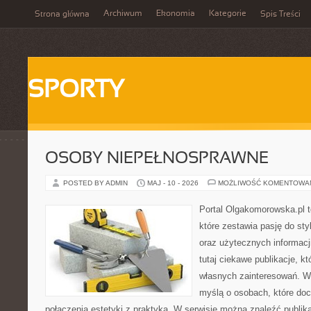
Archiwum
Ekonomia
Kategorie
Strona główna
Spis Treści
SPORTY
OSOBY NIEPEŁNOSPRAWNE
POSTED BY ADMIN
MAJ - 10 - 2026
MOŻLIWOŚĆ KOMENTOWA
Portal Olgakomorowska.pl 
które zestawia pasję do styl
oraz użytecznych informacj
tutaj ciekawe publikacje, k
własnych zainteresowań. Wi
myślą o osobach, które doce
połączenia estetyki z praktyką. W serwisie można znaleźć publik