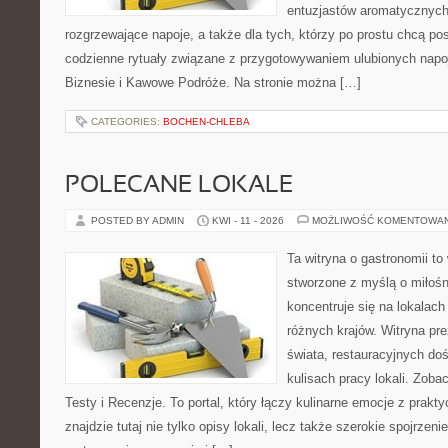
entuzjastów aromatycznych
rozgrzewające napoje, a także dla tych, którzy po prostu chcą p
codzienne rytuały związane z przygotowywaniem ulubionych nap
Biznesie i Kawowe Podróże. Na stronie można […]
CATEGORIES:
BOCHEN-CHLEBA
POLECANE LOKALE
POSTED BY ADMIN
KWI - 11 - 2026
MOŻLIWOŚĆ KOMENTOWA
Ta witryna o gastronomii to
stworzone z myślą o miłośni
koncentruje się na lokalac
różnych krajów. Witryna pre
świata, restauracyjnych do
kulisach pracy lokali. Zobac
Testy i Recenzje. To portal, który łączy kulinarne emocje z prak
znajdzie tutaj nie tylko opisy lokali, lecz także szerokie spojrzeni