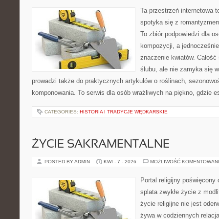
Ta przestrzeń internetowa t
spotyka się z romantyzmem
To zbiór podpowiedzi dla os
kompozycji, a jednocześnie
znaczenie kwiatów. Całość 
ślubu, ale nie zamyka się w
prowadzi także do praktycznych artykułów o roślinach, sezonowoś
komponowania. To serwis dla osób wrażliwych na piękno, gdzie es
CATEGORIES:
HISTORIA I TRADYCJE WĘDKARSKIE
ŻYCIE SAKRAMENTALNE
POSTED BY ADMIN
KWI - 7 - 2026
MOŻLIWOŚĆ KOMENTOWAN
Portal religijny poświęcony
splata zwykłe życie z modl
życie religijne nie jest ode
żywa w codziennych relacj