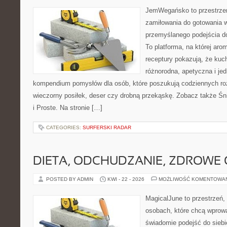
JemWegańsko to przestrzeń,
zamiłowania do gotowania w
przemyślanego podejścia d
To platforma, na której arom
receptury pokazują, że ku
różnorodna, apetyczna i je
kompendium pomysłów dla osób, które poszukują codziennych roz
wieczorny posiłek, deser czy drobną przekąskę. Zobacz także Śni
i Proste. Na stronie […]
CATEGORIES:
SURFERSKI RADAR
DIETA, ODCHUDZANIE, ZDROWE
POSTED BY ADMIN
KWI - 22 - 2026
MOŻLIWOŚĆ KOMENTOWA
MagicalJune to przestrzeń,
osobach, które chcą wprow
świadomie podejść do siebie