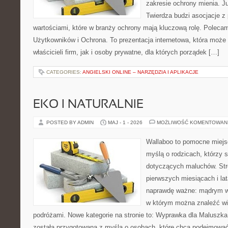
zakresie ochrony mienia. 
Twierdza budzi asocjacje z 
wartościami, które w branży ochrony mają kluczową rolę. Polecam
Użytkowników i Ochrona. To prezentacja internetowa, która może
właścicieli firm, jak i osoby prywatne, dla których porządek […]
CATEGORIES:
ANGIELSKI ONLINE – NARZĘDZIA I APLIKACJE
EKO I NATURALNIE
POSTED BY ADMIN
MAJ - 1 - 2026
MOŻLIWOŚĆ KOMENTOWAN
Wallaboo to pomocne miejs
myślą o rodzicach, którzy 
dotyczących maluchów. Str
pierwszych miesiącach i lat
naprawdę ważne: mądrym wy
w którym można znaleźć wi
podróżami. Nowe kategorie na stronie to: Wyprawka dla Maluszka i
została przygotowana z myślą o osobach, które chcą podejmowa