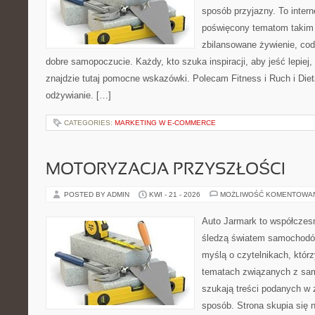
sposób przyjazny. To inter
poświęcony tematom takim 
zbilansowane żywienie, cod
dobre samopoczucie. Każdy, kto szuka inspiracji, aby jeść lepiej, 
znajdzie tutaj pomocne wskazówki. Polecam Fitness i Ruch i Die
odżywianie. […]
CATEGORIES:
MARKETING W E-COMMERCE
MOTORYZACJA PRZYSZŁOŚCI
POSTED BY ADMIN
KWI - 21 - 2026
MOŻLIWOŚĆ KOMENTOWA
Auto Jarmark to współczesn
śledzą światem samochodów
myślą o czytelnikach, któr
tematach związanych z sam
szukają treści podanych w 
sposób. Strona skupia się 