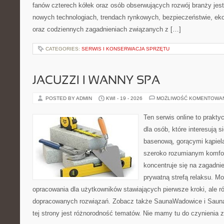
fanów czterech kółek oraz osób obserwujących rozwój branży jest
nowych technologiach, trendach rynkowych, bezpieczeństwie, ekol
oraz codziennych zagadnieniach związanych z […]
CATEGORIES:
SERWIS I KONSERWACJA SPRZĘTU
JACUZZI I WANNY SPA
POSTED BY ADMIN
KWI - 19 - 2026
MOŻLIWOŚĆ KOMENTOWA
Ten serwis online to prakt
dla osób, które interesują s
basenową, gorącymi kąpiel
szeroko rozumianym komfor
koncentruje się na zagadni
prywatną strefą relaksu. M
opracowania dla użytkowników stawiających pierwsze kroki, ale r
dopracowanych rozwiązań. Zobacz także SaunaWadowice i Sauna
tej strony jest różnorodność tematów. Nie mamy tu do czynienia