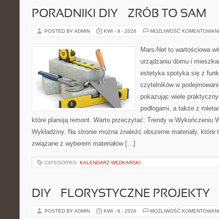
PORADNIKI DIY – ZRÓB TO SAM
POSTED BY ADMIN
KWI - 9 - 2026
MOŻLIWOŚĆ KOMENTOWAN
Mars-Net to wartościowa wit
urządzaniu domu i mieszkan
estetyka spotyka się z funk
czytelników w podejmowaniu
pokazując wiele praktyczn
podłogami, a także z roleta
które planują remont. Warto przeczytać: Trendy w Wykończeniu W
Wykładziny. Na stronie można znaleźć obszerne materiały, które 
związane z wyborem materiałów […]
CATEGORIES:
KALENDARZ WĘDKARSKI
DIY – FLORYSTYCZNE PROJEKTY
POSTED BY ADMIN
KWI - 8 - 2026
MOŻLIWOŚĆ KOMENTOWAN