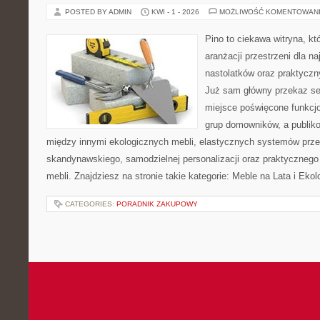
POSTED BY ADMIN
KWI - 1 - 2026
MOŻLIWOŚĆ KOMENTOWAN
Pino to ciekawa witryna, kt
aranżacji przestrzeni dla n
nastolatków oraz praktycz
Już sam główny przekaz ser
miejsce poświęcone funkcj
grup domowników, a publik
między innymi ekologicznych mebli, elastycznych systemów prze
skandynawskiego, samodzielnej personalizacji oraz praktycznego
mebli. Znajdziesz na stronie takie kategorie: Meble na Lata i Ekol
CATEGORIES:
PORADNIK ZAKUPOWY