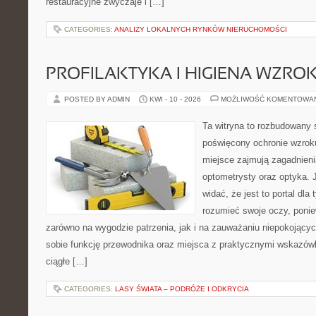
restauracyjne zwyczaje i […]
CATEGORIES:
ANALIZY LOKALNYCH RYNKÓW NIERUCHOMOŚCI
PROFILAKTYKA I HIGIENA WZRO
POSTED BY ADMIN
KWI - 10 - 2026
MOŻLIWOŚĆ KOMENTOWA
Ta witryna to rozbudowany 
poświęcony ochronie wzroku
miejsce zajmują zagadnieni
optometrysty oraz optyka. 
widać, że jest to portal dla 
rozumieć swoje oczy, ponie
zarówno na wygodzie patrzenia, jak i na zauważaniu niepokojący
sobie funkcję przewodnika oraz miejsca z praktycznymi wskazówk
ciągłe […]
CATEGORIES:
LASY ŚWIATA – PODRÓŻE I ODKRYCIA