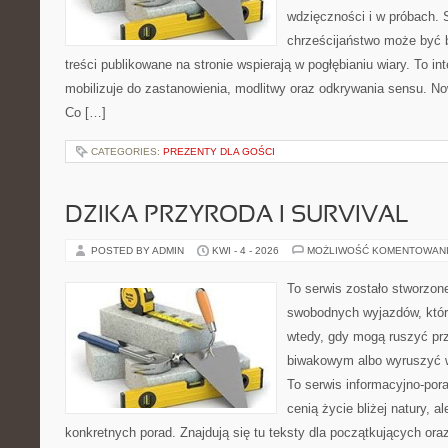
wdzięczności i w próbach. 
chrześcijaństwo może być b
treści publikowane na stronie wspierają w pogłębianiu wiary. To 
mobilizuje do zastanowienia, modlitwy oraz odkrywania sensu. No
Co […]
CATEGORIES:
PREZENTY DLA GOŚCI
DZIKA PRZYRODA I SURVIVAL
POSTED BY ADMIN
KWI - 4 - 2026
MOŻLIWOŚĆ KOMENTOWAN
To serwis zostało stworzon
swobodnych wyjazdów, które 
wtedy, gdy mogą ruszyć pr
biwakowym albo wyruszyć 
To serwis informacyjno-pora
cenią życie bliżej natury, a
konkretnych porad. Znajdują się tu teksty dla początkujących oraz