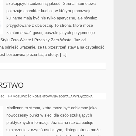
szukających codzienną jakość. Strona internetowa
pokazuje charakter kuchni, w którym propozycje
kulinarne mają być nie tylko apetyczne, ale również
przygotowane z dbałością. To strona, która może
zainteresować gości, poszukujących przyjemnego
 Stylu Zero-Waste i Przepisy Zero-Waste. Już od
a odnieść wrażenie, że ta przestrzeń stawia na czytelność
jest bezbarwna prezentacja oferty, […]
ARSTWO
DOM
026
MOŻLIWOŚĆ KOMENTOWANIA
ZOSTAŁA WYŁĄCZONA
I
GOSPODARSTWO
Madlennn to strona, które może być odbierane jako
nowoczesny punkt w sieci dla osób szukających
praktycznych informacji. Już sama nazwa buduje
skojarzenie z czymś osobistym, dlatego strona może