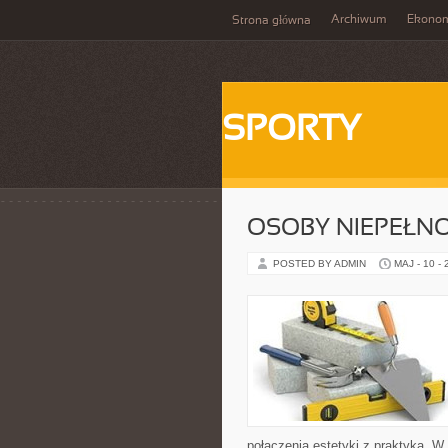
Archiwum
Ekono
Strona główna
SPORTY
OSOBY NIEPEŁN
POSTED BY ADMIN
MAJ - 10 -
połączenia estetyki z praktyką. W