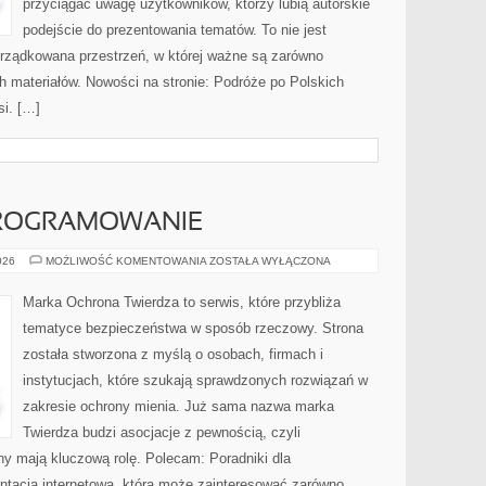
przyciągać uwagę użytkowników, którzy lubią autorskie
podejście do prezentowania tematów. To nie jest
orządkowana przestrzeń, w której ważne są zarówno
h materiałów. Nowości na stronie: Podróże po Polskich
i. […]
PROGRAMOWANIE
NARZĘDZIA
026
MOŻLIWOŚĆ KOMENTOWANIA
ZOSTAŁA WYŁĄCZONA
I
OPROGRAMOWANIE
Marka Ochrona Twierdza to serwis, które przybliża
tematyce bezpieczeństwa w sposób rzeczowy. Strona
została stworzona z myślą o osobach, firmach i
instytucjach, które szukają sprawdzonych rozwiązań w
zakresie ochrony mienia. Już sama nazwa marka
Twierdza budzi asocjacje z pewnością, czyli
ny mają kluczową rolę. Polecam: Poradniki dla
ntacja internetowa, która może zainteresować zarówno