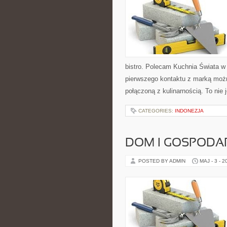
bistro. Polecam Kuchnia Świata w
pierwszego kontaktu z marką możn
połączoną z kulinarnością. To nie 
CATEGORIES:
INDONEZJA
DOM I GOSPOD
POSTED BY ADMIN
MAJ - 3 - 2