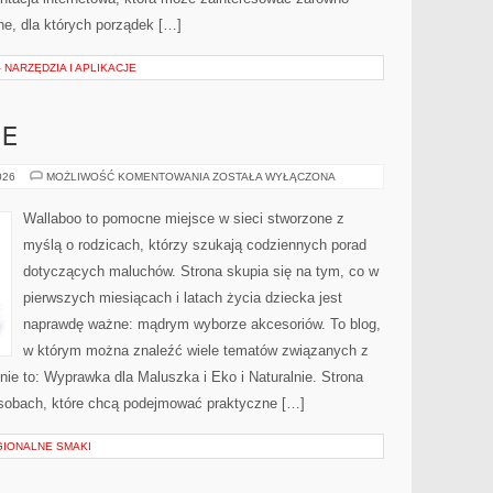
tne, dla których porządek […]
 NARZĘDZIA I APLIKACJE
IE
EKO
026
MOŻLIWOŚĆ KOMENTOWANIA
ZOSTAŁA WYŁĄCZONA
I
NATURALNIE
Wallaboo to pomocne miejsce w sieci stworzone z
myślą o rodzicach, którzy szukają codziennych porad
dotyczących maluchów. Strona skupia się na tym, co w
pierwszych miesiącach i latach życia dziecka jest
naprawdę ważne: mądrym wyborze akcesoriów. To blog,
w którym można znaleźć wiele tematów związanych z
nie to: Wyprawka dla Maluszka i Eko i Naturalnie. Strona
osobach, które chcą podejmować praktyczne […]
GIONALNE SMAKI