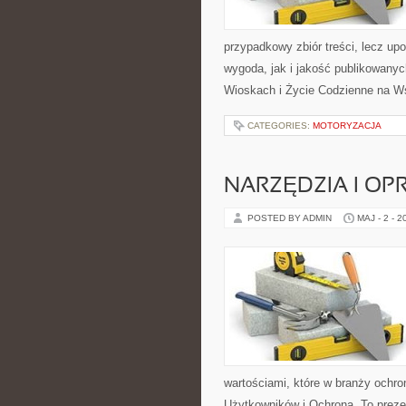
przypadkowy zbiór treści, lecz up
wygoda, jak i jakość publikowanyc
Wioskach i Życie Codzienne na Ws
CATEGORIES:
MOTORYZACJA
NARZĘDZIA I O
POSTED BY ADMIN
MAJ - 2 - 2
wartościami, które w branży ochro
Użytkowników i Ochrona. To preze