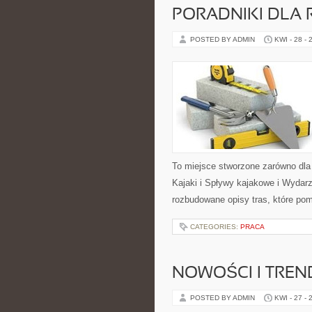
PORADNIKI DLA 
POSTED BY ADMIN
KWI - 28 - 
To miejsce stworzone zarówno dla
Kajaki i Spływy kajakowe i Wydar
rozbudowane opisy tras, które po
CATEGORIES:
PRACA
NOWOŚCI I TREN
POSTED BY ADMIN
KWI - 27 - 