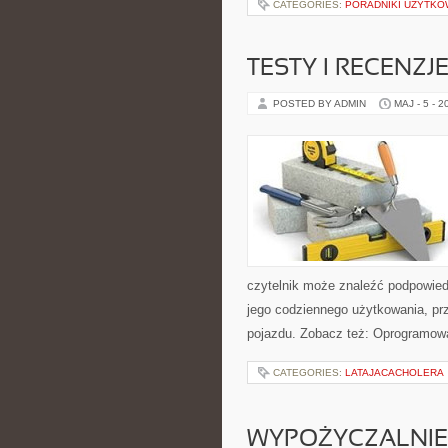
CATEGORIES:
PORADNIKI UŻYTKO
TESTY I RECENZJ
POSTED BY ADMIN
MAJ - 5 - 2
czytelnik może znaleźć podpowied
jego codziennego użytkowania, pr
pojazdu. Zobacz też: Oprogramowa
CATEGORIES:
LATAJACACHOLERA
WYPOŻYCZALNIE 