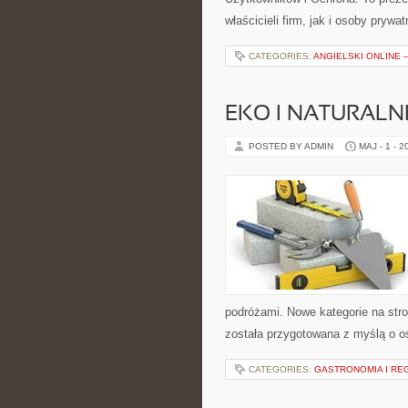
właścicieli firm, jak i osoby prywa
CATEGORIES:
ANGIELSKI ONLINE –
EKO I NATURALN
POSTED BY ADMIN
MAJ - 1 - 2
podróżami. Nowe kategorie na stro
została przygotowana z myślą o 
CATEGORIES:
GASTRONOMIA I RE