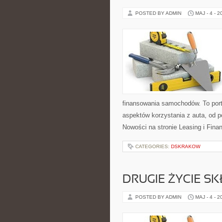
POSTED BY ADMIN
MAJ - 4 - 2
finansowania samochodów. To por
aspektów korzystania z auta, od
Nowości na stronie Leasing i Fina
CATEGORIES:
DSKRAKOW
DRUGIE ŻYCIE S
POSTED BY ADMIN
MAJ - 4 - 2