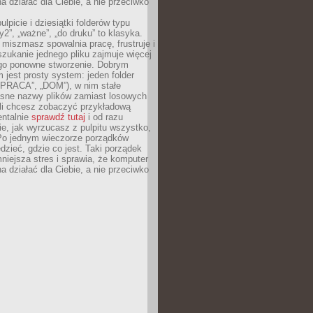
 działać dla Ciebie, a nie przeciwko
lpicie i dziesiątki folderów typu
y2”, „ważne”, „do druku” to klasyka.
 miszmasz spowalnia pracę, frustruje i
szukanie jednego pliku zajmuje więcej
ego ponowne stworzenie. Dobrym
 jest prosty system: jeden folder
 „PRACA”, „DOM”), w nim stałe
jasne nazwy plików zamiast losowych
śli chcesz zobaczyć przykładową
entalnie
sprawdź tutaj
i od razu
e, jak wyrzucasz z pulpitu wszystko,
Po jednym wieczorze porządków
dzieć, gdzie co jest. Taki porządek
iejsza stres i sprawia, że komputer
 działać dla Ciebie, a nie przeciwko