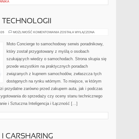
WNIKA
E TECHNOLOGII
TESTY
026
MOŻLIWOŚĆ KOMENTOWANIA
ZOSTAŁA WYŁĄCZONA
I
RECENZJE
TECHNOLOGII
Moto Concierge to samochodowy serwis poradnikowy,
który został przygotowany z myślą o osobach
szukających wiedzy o samochodach. Strona skupia się
przede wszystkim na praktycznych poradach
związanych z kupnem samochodów, zwłaszcza tych
dostępnych na rynku wtórnym. To miejsce, w którym
zi przydatne zarówno przed zakupem auta, jak i podczas
zygotowania do sprzedaży czy oceny stanu technicznego
nie i Sztuczna Inteligencja i Łączność […]
I CARSHARING