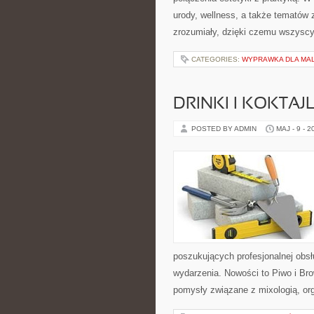
urody, wellness, a także tematów
zrozumiały, dzięki czemu wszysc
CATEGORIES:
WYPRAWKA DLA MA
DRINKI I KOKTAJ
POSTED BY ADMIN
MAJ - 9 - 2
poszukujących profesjonalnej obs
wydarzenia. Nowości to Piwo i Bro
pomysły związane z mixologią, or