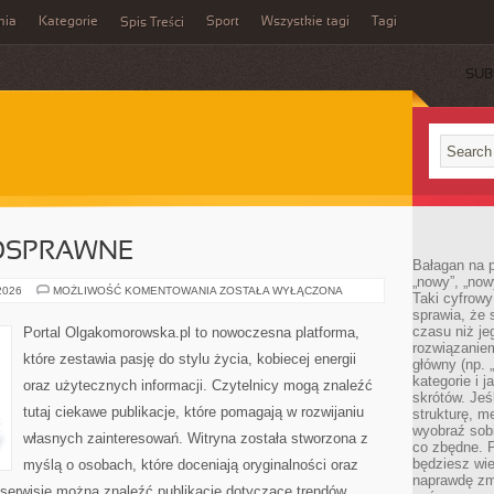
mia
Kategorie
Sport
Wszystkie tagi
Tagi
Spis Treści
SUB
OSPRAWNE
Bałagan na pu
„nowy”, „now
OSOBY
 2026
MOŻLIWOŚĆ KOMENTOWANIA
ZOSTAŁA WYŁĄCZONA
Taki cyfrowy
NIEPEŁNOSPRAWNE
sprawia, że 
czasu niż j
Portal Olgakomorowska.pl to nowoczesna platforma,
rozwiązaniem
które zestawia pasję do stylu życia, kobiecej energii
główny (np.
kategorie i 
oraz użytecznych informacji. Czytelnicy mogą znaleźć
skrótów. Je
tutaj ciekawe publikacje, które pomagają w rozwijaniu
strukturę, m
wyobraź sobi
własnych zainteresowań. Witryna została stworzona z
co zbędne. 
będziesz wie
myślą o osobach, które doceniają oryginalności oraz
naprawdę zmn
 serwisie można znaleźć publikacje dotyczące trendów,