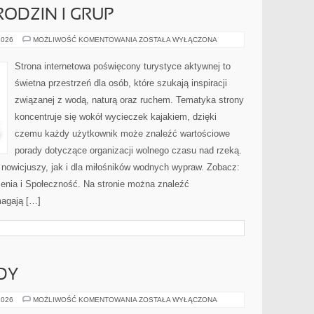
RODZIN I GRUP
PORADNIKI
2026
MOŻLIWOŚĆ KOMENTOWANIA
ZOSTAŁA WYŁĄCZONA
DLA
RODZIN
I
Strona internetowa poświęcony turystyce aktywnej to
GRUP
świetna przestrzeń dla osób, które szukają inspiracji
związanej z wodą, naturą oraz ruchem. Tematyka strony
koncentruje się wokół wycieczek kajakiem, dzięki
czemu każdy użytkownik może znaleźć wartościowe
porady dotyczące organizacji wolnego czasu nad rzeką.
 nowicjuszy, jak i dla miłośników wodnych wypraw. Zobacz:
zenia i Społeczność. Na stronie można znaleźć
magają […]
DY
NOWOŚCI
2026
MOŻLIWOŚĆ KOMENTOWANIA
ZOSTAŁA WYŁĄCZONA
I