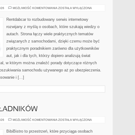
WYPOŻYCZALNIE
026
MOŻLIWOŚĆ KOMENTOWANIA
ZOSTAŁA WYŁĄCZONA
I
CARSHARING
Rentdabcar to rozbudowany serwis internetowy
rozwijany z myślą o osobach, które szukają wiedzy o
autach. Strona łączy wiele praktycznych tematów
związanych z samochodami, dzięki czemu może być
praktycznym poradnikiem zarówno dla użytkowników
aut, jak i dla tych, którzy dopiero analizują świat
tal, w którym można znaleźć porady dotyczące różnych
 poszukiwania samochodu używanego aż po ubezpieczenia.
nsowanie i […]
KŁADNIKÓW
DRUGIE
026
MOŻLIWOŚĆ KOMENTOWANIA
ZOSTAŁA WYŁĄCZONA
ŻYCIE
SKŁADNIKÓW
BibiBistro to przestrzeń, które przyciąga osobach