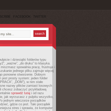
SCRIBE
FACEBOOK
TWITTER
lpicie i dziesiątki folderów typu
y2”, „ważne”, „do druku” to klasyka.
 miszmasz spowalnia pracę, frustruje i
szukanie jednego pliku zajmuje więcej
ego ponowne stworzenie. Dobrym
 jest prosty system: jeden folder
 „PRACA”, „DOM”), w nim stałe
jasne nazwy plików zamiast losowych
śli chcesz zobaczyć przykładową
entalnie
sprawdź tutaj
i od razu
e, jak wyrzucasz z pulpitu wszystko,
Po jednym wieczorze porządków
dzieć, gdzie co jest. Taki porządek
iejsza stres i sprawia, że komputer