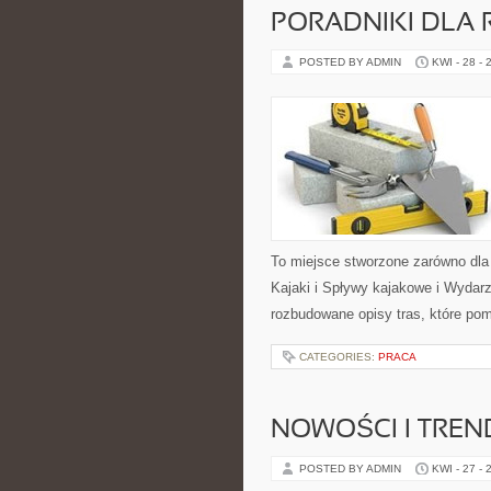
PORADNIKI DLA 
POSTED BY ADMIN
KWI - 28 - 
To miejsce stworzone zarówno dla
Kajaki i Spływy kajakowe i Wydar
rozbudowane opisy tras, które po
CATEGORIES:
PRACA
NOWOŚCI I TREN
POSTED BY ADMIN
KWI - 27 - 