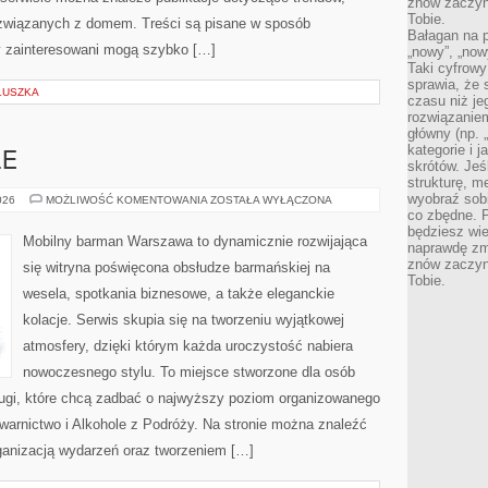
znów zaczyna
Tobie.
 związanych z domem. Treści są pisane w sposób
Bałagan na pu
y zainteresowani mogą szybko […]
„nowy”, „now
Taki cyfrowy
sprawia, że 
LUSZKA
czasu niż j
rozwiązaniem
główny (np.
kategorie i 
LE
skrótów. Je
strukturę, m
wyobraź sobi
DRINKI
026
MOŻLIWOŚĆ KOMENTOWANIA
ZOSTAŁA WYŁĄCZONA
I
co zbędne. 
KOKTAJLE
będziesz wie
Mobilny barman Warszawa to dynamicznie rozwijająca
naprawdę zmn
znów zaczyna
się witryna poświęcona obsłudze barmańskiej na
Tobie.
wesela, spotkania biznesowe, a także eleganckie
kolacje. Serwis skupia się na tworzeniu wyjątkowej
atmosfery, dzięki którym każda uroczystość nabiera
nowoczesnego stylu. To miejsce stworzone dla osób
ługi, które chcą zadbać o najwyższy poziom organizowanego
warnictwo i Alkohole z Podróży. Na stronie można znaleźć
ganizacją wydarzeń oraz tworzeniem […]