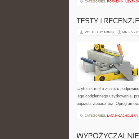
CATEGORIES:
PORADNIKI UŻYTKO
TESTY I RECENZJ
POSTED BY ADMIN
MAJ - 5 - 2
czytelnik może znaleźć podpowied
jego codziennego użytkowania, pr
pojazdu. Zobacz też: Oprogramowa
CATEGORIES:
LATAJACACHOLERA
WYPOŻYCZALNIE 