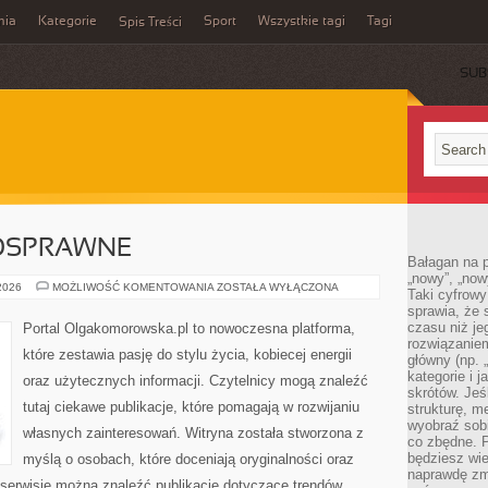
mia
Kategorie
Sport
Wszystkie tagi
Tagi
Spis Treści
SUB
OSPRAWNE
Bałagan na pu
„nowy”, „now
OSOBY
 2026
MOŻLIWOŚĆ KOMENTOWANIA
ZOSTAŁA WYŁĄCZONA
Taki cyfrowy
NIEPEŁNOSPRAWNE
sprawia, że 
czasu niż j
Portal Olgakomorowska.pl to nowoczesna platforma,
rozwiązaniem
które zestawia pasję do stylu życia, kobiecej energii
główny (np.
kategorie i 
oraz użytecznych informacji. Czytelnicy mogą znaleźć
skrótów. Je
tutaj ciekawe publikacje, które pomagają w rozwijaniu
strukturę, m
wyobraź sobi
własnych zainteresowań. Witryna została stworzona z
co zbędne. 
będziesz wie
myślą o osobach, które doceniają oryginalności oraz
naprawdę zmn
 serwisie można znaleźć publikacje dotyczące trendów,