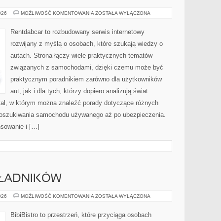
WYPOŻYCZALNIE
026
MOŻLIWOŚĆ KOMENTOWANIA
ZOSTAŁA WYŁĄCZONA
I
CARSHARING
Rentdabcar to rozbudowany serwis internetowy
rozwijany z myślą o osobach, które szukają wiedzy o
autach. Strona łączy wiele praktycznych tematów
związanych z samochodami, dzięki czemu może być
praktycznym poradnikiem zarówno dla użytkowników
aut, jak i dla tych, którzy dopiero analizują świat
tal, w którym można znaleźć porady dotyczące różnych
 poszukiwania samochodu używanego aż po ubezpieczenia.
nsowanie i […]
KŁADNIKÓW
DRUGIE
026
MOŻLIWOŚĆ KOMENTOWANIA
ZOSTAŁA WYŁĄCZONA
ŻYCIE
SKŁADNIKÓW
BibiBistro to przestrzeń, które przyciąga osobach