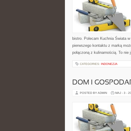
bistro. Polecam Kuchnia Świata w
pierwszego kontaktu z marką możn
połączoną z kulinarnością. To nie 
CATEGORIES:
INDONEZJA
DOM I GOSPOD
POSTED BY ADMIN
MAJ - 3 - 2