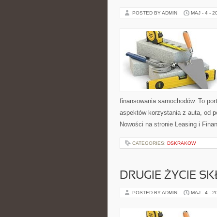
POSTED BY ADMIN
MAJ - 4 - 2
finansowania samochodów. To por
aspektów korzystania z auta, od
Nowości na stronie Leasing i Fina
CATEGORIES:
DSKRAKOW
DRUGIE ŻYCIE S
POSTED BY ADMIN
MAJ - 4 - 2