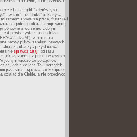
 działać dla Ciebie, a nie przeciwko
lpicie i dziesiątki folderów typu
y2”, „ważne”, „do druku” to klasyka.
 miszmasz spowalnia pracę, frustruje i
szukanie jednego pliku zajmuje więcej
ego ponowne stworzenie. Dobrym
 jest prosty system: jeden folder
 „PRACA”, „DOM”), w nim stałe
jasne nazwy plików zamiast losowych
śli chcesz zobaczyć przykładową
entalnie
sprawdź tutaj
i od razu
e, jak wyrzucasz z pulpitu wszystko,
Po jednym wieczorze porządków
dzieć, gdzie co jest. Taki porządek
iejsza stres i sprawia, że komputer
 działać dla Ciebie, a nie przeciwko