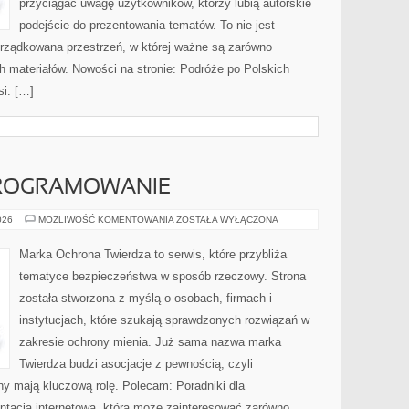
przyciągać uwagę użytkowników, którzy lubią autorskie
podejście do prezentowania tematów. To nie jest
orządkowana przestrzeń, w której ważne są zarówno
h materiałów. Nowości na stronie: Podróże po Polskich
i. […]
PROGRAMOWANIE
NARZĘDZIA
026
MOŻLIWOŚĆ KOMENTOWANIA
ZOSTAŁA WYŁĄCZONA
I
OPROGRAMOWANIE
Marka Ochrona Twierdza to serwis, które przybliża
tematyce bezpieczeństwa w sposób rzeczowy. Strona
została stworzona z myślą o osobach, firmach i
instytucjach, które szukają sprawdzonych rozwiązań w
zakresie ochrony mienia. Już sama nazwa marka
Twierdza budzi asocjacje z pewnością, czyli
ny mają kluczową rolę. Polecam: Poradniki dla
ntacja internetowa, która może zainteresować zarówno