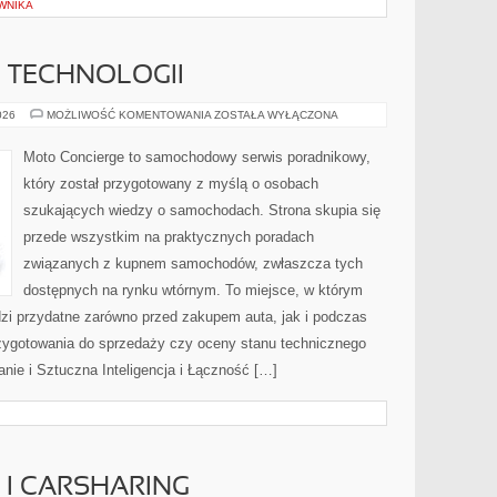
WNIKA
E TECHNOLOGII
TESTY
026
MOŻLIWOŚĆ KOMENTOWANIA
ZOSTAŁA WYŁĄCZONA
I
RECENZJE
TECHNOLOGII
Moto Concierge to samochodowy serwis poradnikowy,
który został przygotowany z myślą o osobach
szukających wiedzy o samochodach. Strona skupia się
przede wszystkim na praktycznych poradach
związanych z kupnem samochodów, zwłaszcza tych
dostępnych na rynku wtórnym. To miejsce, w którym
zi przydatne zarówno przed zakupem auta, jak i podczas
zygotowania do sprzedaży czy oceny stanu technicznego
nie i Sztuczna Inteligencja i Łączność […]
I CARSHARING