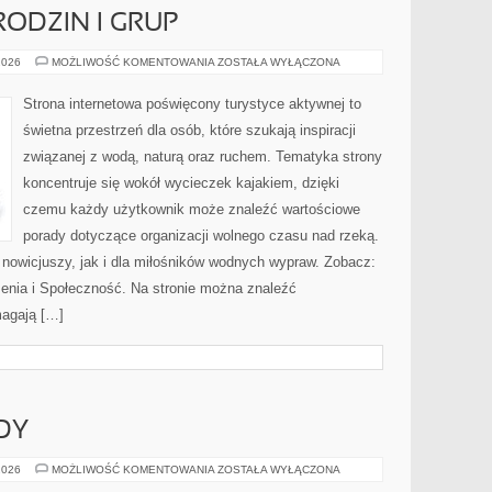
RODZIN I GRUP
PORADNIKI
2026
MOŻLIWOŚĆ KOMENTOWANIA
ZOSTAŁA WYŁĄCZONA
DLA
RODZIN
I
Strona internetowa poświęcony turystyce aktywnej to
GRUP
świetna przestrzeń dla osób, które szukają inspiracji
związanej z wodą, naturą oraz ruchem. Tematyka strony
koncentruje się wokół wycieczek kajakiem, dzięki
czemu każdy użytkownik może znaleźć wartościowe
porady dotyczące organizacji wolnego czasu nad rzeką.
 nowicjuszy, jak i dla miłośników wodnych wypraw. Zobacz:
zenia i Społeczność. Na stronie można znaleźć
magają […]
DY
NOWOŚCI
2026
MOŻLIWOŚĆ KOMENTOWANIA
ZOSTAŁA WYŁĄCZONA
I