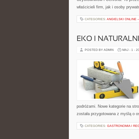
właścicieli firm, jak i osoby prywa
CATEGORIES:
ANGIELSKI ONLINE –
EKO I NATURALN
POSTED BY ADMIN
MAJ - 1 - 2
podróżami. Nowe kategorie na stro
została przygotowana z myślą o 
CATEGORIES:
GASTRONOMIA I RE