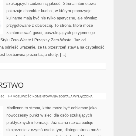
szukających codzienną jakość. Strona internetowa
pokazuje charakter kuchni, w którym propozycje
kulinarne mają być nie tylko apetyczne, ale również
przygotowane z dbałością. To strona, która może
zainteresować gości, poszukujących przyjemnego
 Stylu Zero-Waste i Przepisy Zero-Waste. Już od
a odnieść wrażenie, że ta przestrzeń stawia na czytelność
jest bezbarwna prezentacja oferty, […]
ARSTWO
DOM
026
MOŻLIWOŚĆ KOMENTOWANIA
ZOSTAŁA WYŁĄCZONA
I
GOSPODARSTWO
Madlennn to strona, które może być odbierane jako
nowoczesny punkt w sieci dla osób szukających
praktycznych informacji. Już sama nazwa buduje
skojarzenie z czymś osobistym, dlatego strona może