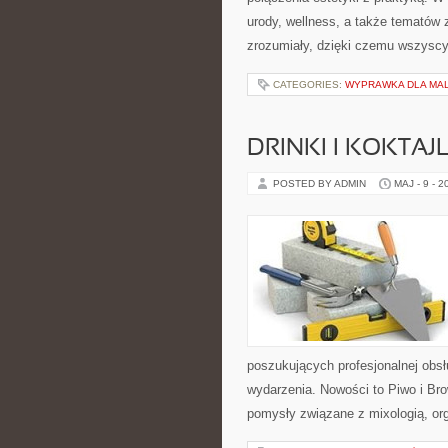
urody, wellness, a także tematów
zrozumiały, dzięki czemu wszysc
CATEGORIES:
WYPRAWKA DLA MA
DRINKI I KOKTAJ
POSTED BY ADMIN
MAJ - 9 - 2
poszukujących profesjonalnej obs
wydarzenia. Nowości to Piwo i Bro
pomysły związane z mixologią, or