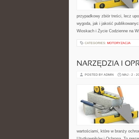
przypadkowy zbiór treści, lecz up
wygoda, jak i jakość publikowanyc
Wioskach i Życie Codzienne na Ws
CATEGORIES:
MOTORYZACJA
NARZĘDZIA I O
POSTED BY ADMIN
MAJ - 2 - 2
wartościami, które w branży ochro
Użytkowników i Ochrona. To preze