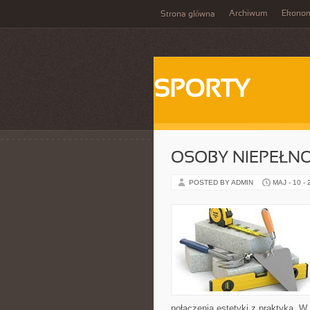
Archiwum
Ekono
Strona główna
SPORTY
OSOBY NIEPEŁN
POSTED BY ADMIN
MAJ - 10 -
połączenia estetyki z praktyką. W