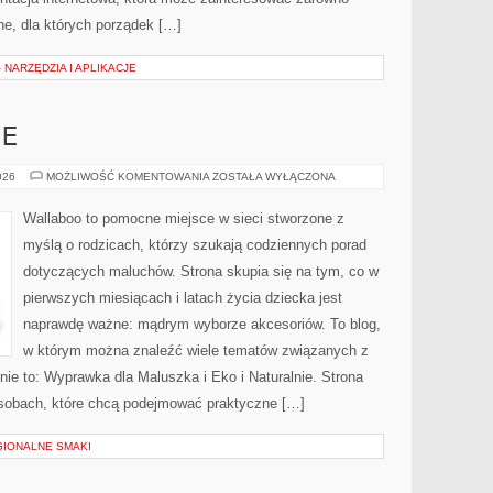
tne, dla których porządek […]
 NARZĘDZIA I APLIKACJE
IE
EKO
026
MOŻLIWOŚĆ KOMENTOWANIA
ZOSTAŁA WYŁĄCZONA
I
NATURALNIE
Wallaboo to pomocne miejsce w sieci stworzone z
myślą o rodzicach, którzy szukają codziennych porad
dotyczących maluchów. Strona skupia się na tym, co w
pierwszych miesiącach i latach życia dziecka jest
naprawdę ważne: mądrym wyborze akcesoriów. To blog,
w którym można znaleźć wiele tematów związanych z
nie to: Wyprawka dla Maluszka i Eko i Naturalnie. Strona
osobach, które chcą podejmować praktyczne […]
GIONALNE SMAKI