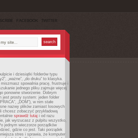
SCRIBE
FACEBOOK
TWITTER
lpicie i dziesiątki folderów typu
y2”, „ważne”, „do druku” to klasyka.
 miszmasz spowalnia pracę, frustruje i
szukanie jednego pliku zajmuje więcej
ego ponowne stworzenie. Dobrym
 jest prosty system: jeden folder
 „PRACA”, „DOM”), w nim stałe
jasne nazwy plików zamiast losowych
śli chcesz zobaczyć przykładową
entalnie
sprawdź tutaj
i od razu
e, jak wyrzucasz z pulpitu wszystko,
Po jednym wieczorze porządków
dzieć, gdzie co jest. Taki porządek
iejsza stres i sprawia, że komputer