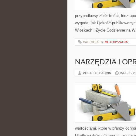
przypadkowy zbiór treści, lecz up
wygoda, jak i jakość publikowanyc
Wioskach i Życie Codzienne na Ws
CATEGORIES:
MOTORYZACJA
NARZĘDZIA I O
POSTED BY ADMIN
MAJ - 2 - 2
wartościami, które w branży ochro
Użytkowników i Ochrona. To preze