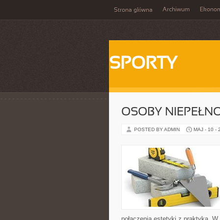
Archiwum
Ekono
Strona główna
SPORTY
OSOBY NIEPEŁN
POSTED BY ADMIN
MAJ - 10 -
połączenia estetyki z praktyką. W