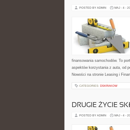
POSTED BY ADMIN
MAJ - 4 - 2
finansowania samochodów. To por
aspektów korzystania z auta, od
Nowości na stronie Leasing i Fina
CATEGORIES:
DSKRAKOW
DRUGIE ŻYCIE S
POSTED BY ADMIN
MAJ - 4 - 2