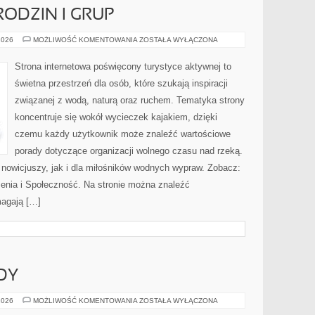
RODZIN I GRUP
PORADNIKI
2026
MOŻLIWOŚĆ KOMENTOWANIA
ZOSTAŁA WYŁĄCZONA
DLA
RODZIN
I
Strona internetowa poświęcony turystyce aktywnej to
GRUP
świetna przestrzeń dla osób, które szukają inspiracji
związanej z wodą, naturą oraz ruchem. Tematyka strony
koncentruje się wokół wycieczek kajakiem, dzięki
czemu każdy użytkownik może znaleźć wartościowe
porady dotyczące organizacji wolnego czasu nad rzeką.
 nowicjuszy, jak i dla miłośników wodnych wypraw. Zobacz:
zenia i Społeczność. Na stronie można znaleźć
magają […]
DY
NOWOŚCI
2026
MOŻLIWOŚĆ KOMENTOWANIA
ZOSTAŁA WYŁĄCZONA
I