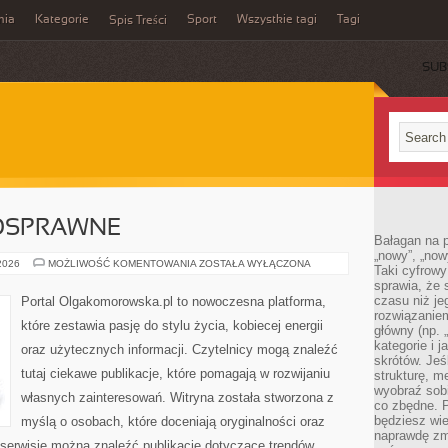
mia
Kategorie
Sport
Wszystkie tagi
Tagi
Spis Treści
SUB
OSPRAWNE
Bałagan na pu
„nowy”, „now
OSOBY
 2026
MOŻLIWOŚĆ KOMENTOWANIA
ZOSTAŁA WYŁĄCZONA
Taki cyfrowy
NIEPEŁNOSPRAWNE
sprawia, że 
czasu niż j
Portal Olgakomorowska.pl to nowoczesna platforma,
rozwiązaniem
które zestawia pasję do stylu życia, kobiecej energii
główny (np.
kategorie i 
oraz użytecznych informacji. Czytelnicy mogą znaleźć
skrótów. Je
tutaj ciekawe publikacje, które pomagają w rozwijaniu
strukturę, m
wyobraź sobi
własnych zainteresowań. Witryna została stworzona z
co zbędne. 
będziesz wie
myślą o osobach, które doceniają oryginalności oraz
naprawdę zmn
 serwisie można znaleźć publikacje dotyczące trendów,