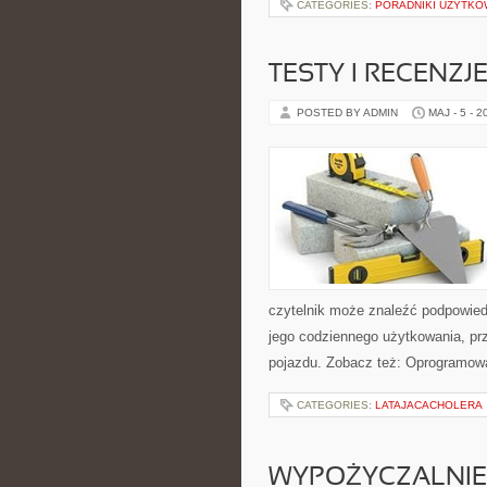
CATEGORIES:
PORADNIKI UŻYTKO
TESTY I RECENZJ
POSTED BY ADMIN
MAJ - 5 - 2
czytelnik może znaleźć podpowied
jego codziennego użytkowania, pr
pojazdu. Zobacz też: Oprogramowa
CATEGORIES:
LATAJACACHOLERA
WYPOŻYCZALNIE 