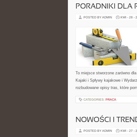
PORADNIKI DLA 
POSTED BY ADMIN
KWI - 28 - 
To miejsce stworzone zarówno dla
Kajaki i Spływy kajakowe i Wydar
rozbudowane opisy tras, które po
CATEGORIES:
PRACA
NOWOŚCI I TREN
POSTED BY ADMIN
KWI - 27 - 