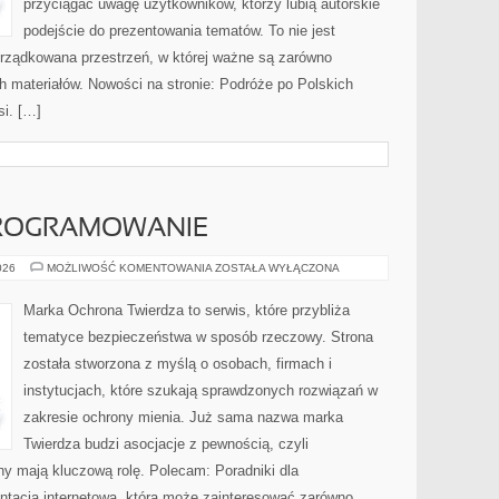
przyciągać uwagę użytkowników, którzy lubią autorskie
podejście do prezentowania tematów. To nie jest
orządkowana przestrzeń, w której ważne są zarówno
h materiałów. Nowości na stronie: Podróże po Polskich
i. […]
PROGRAMOWANIE
NARZĘDZIA
026
MOŻLIWOŚĆ KOMENTOWANIA
ZOSTAŁA WYŁĄCZONA
I
OPROGRAMOWANIE
Marka Ochrona Twierdza to serwis, które przybliża
tematyce bezpieczeństwa w sposób rzeczowy. Strona
została stworzona z myślą o osobach, firmach i
instytucjach, które szukają sprawdzonych rozwiązań w
zakresie ochrony mienia. Już sama nazwa marka
Twierdza budzi asocjacje z pewnością, czyli
ny mają kluczową rolę. Polecam: Poradniki dla
ntacja internetowa, która może zainteresować zarówno