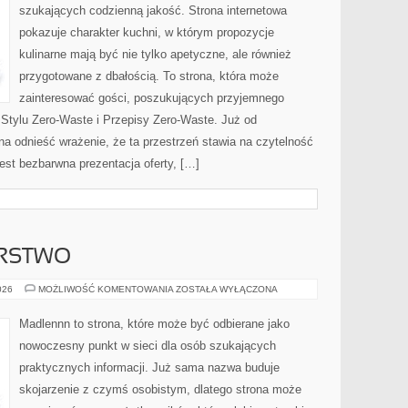
szukających codzienną jakość. Strona internetowa
pokazuje charakter kuchni, w którym propozycje
kulinarne mają być nie tylko apetyczne, ale również
przygotowane z dbałością. To strona, która może
zainteresować gości, poszukujących przyjemnego
 Stylu Zero-Waste i Przepisy Zero-Waste. Już od
a odnieść wrażenie, że ta przestrzeń stawia na czytelność
jest bezbarwna prezentacja oferty, […]
ARSTWO
DOM
026
MOŻLIWOŚĆ KOMENTOWANIA
ZOSTAŁA WYŁĄCZONA
I
GOSPODARSTWO
Madlennn to strona, które może być odbierane jako
nowoczesny punkt w sieci dla osób szukających
praktycznych informacji. Już sama nazwa buduje
skojarzenie z czymś osobistym, dlatego strona może