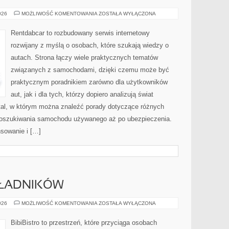
WYPOŻYCZALNIE
026
MOŻLIWOŚĆ KOMENTOWANIA
ZOSTAŁA WYŁĄCZONA
I
CARSHARING
Rentdabcar to rozbudowany serwis internetowy
rozwijany z myślą o osobach, które szukają wiedzy o
autach. Strona łączy wiele praktycznych tematów
związanych z samochodami, dzięki czemu może być
praktycznym poradnikiem zarówno dla użytkowników
aut, jak i dla tych, którzy dopiero analizują świat
tal, w którym można znaleźć porady dotyczące różnych
 poszukiwania samochodu używanego aż po ubezpieczenia.
nsowanie i […]
KŁADNIKÓW
DRUGIE
026
MOŻLIWOŚĆ KOMENTOWANIA
ZOSTAŁA WYŁĄCZONA
ŻYCIE
SKŁADNIKÓW
BibiBistro to przestrzeń, które przyciąga osobach