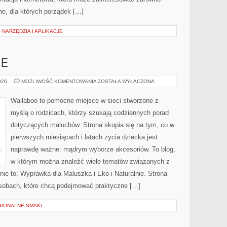
tne, dla których porządek […]
 NARZĘDZIA I APLIKACJE
IE
EKO
026
MOŻLIWOŚĆ KOMENTOWANIA
ZOSTAŁA WYŁĄCZONA
I
NATURALNIE
Wallaboo to pomocne miejsce w sieci stworzone z
myślą o rodzicach, którzy szukają codziennych porad
dotyczących maluchów. Strona skupia się na tym, co w
pierwszych miesiącach i latach życia dziecka jest
naprawdę ważne: mądrym wyborze akcesoriów. To blog,
w którym można znaleźć wiele tematów związanych z
nie to: Wyprawka dla Maluszka i Eko i Naturalnie. Strona
osobach, które chcą podejmować praktyczne […]
GIONALNE SMAKI