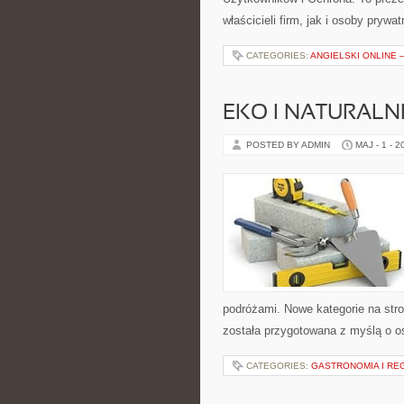
właścicieli firm, jak i osoby prywa
CATEGORIES:
ANGIELSKI ONLINE –
EKO I NATURALN
POSTED BY ADMIN
MAJ - 1 - 2
podróżami. Nowe kategorie na stro
została przygotowana z myślą o 
CATEGORIES:
GASTRONOMIA I RE