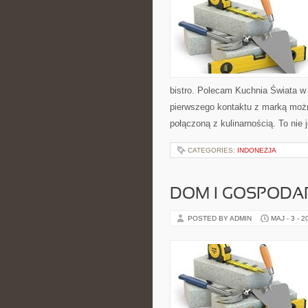
bistro. Polecam Kuchnia Świata w
pierwszego kontaktu z marką możn
połączoną z kulinarnością. To nie 
CATEGORIES:
INDONEZJA
DOM I GOSPOD
POSTED BY ADMIN
MAJ - 3 - 2