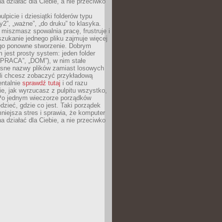
 działać dla Ciebie, a nie przeciwko
lpicie i dziesiątki folderów typu
y2”, „ważne”, „do druku” to klasyka.
 miszmasz spowalnia pracę, frustruje i
szukanie jednego pliku zajmuje więcej
ego ponowne stworzenie. Dobrym
 jest prosty system: jeden folder
 „PRACA”, „DOM”), w nim stałe
jasne nazwy plików zamiast losowych
śli chcesz zobaczyć przykładową
entalnie
sprawdź tutaj
i od razu
e, jak wyrzucasz z pulpitu wszystko,
Po jednym wieczorze porządków
dzieć, gdzie co jest. Taki porządek
iejsza stres i sprawia, że komputer
 działać dla Ciebie, a nie przeciwko