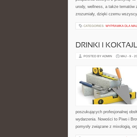
urody, wellness, a także tematów
zrozumiały, dzięki czemu wszysc
CATEGORIES:
WYPRAWKA DLA MA
DRINKI I KOKTAJ
POSTED BY ADMIN
MAJ - 9 - 2
poszukujących profesjonalnej obs
wydarzenia. Nowości to Piwo i Bro
pomysły związane z mixologią, or