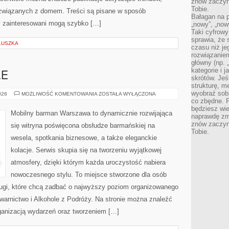
znów zaczyna
Tobie.
 związanych z domem. Treści są pisane w sposób
Bałagan na pu
y zainteresowani mogą szybko […]
„nowy”, „now
Taki cyfrowy
sprawia, że 
LUSZKA
czasu niż j
rozwiązaniem
główny (np.
kategorie i 
LE
skrótów. Je
strukturę, m
wyobraź sobi
DRINKI
026
MOŻLIWOŚĆ KOMENTOWANIA
ZOSTAŁA WYŁĄCZONA
I
co zbędne. 
KOKTAJLE
będziesz wie
Mobilny barman Warszawa to dynamicznie rozwijająca
naprawdę zmn
znów zaczyna
się witryna poświęcona obsłudze barmańskiej na
Tobie.
wesela, spotkania biznesowe, a także eleganckie
kolacje. Serwis skupia się na tworzeniu wyjątkowej
atmosfery, dzięki którym każda uroczystość nabiera
nowoczesnego stylu. To miejsce stworzone dla osób
ługi, które chcą zadbać o najwyższy poziom organizowanego
warnictwo i Alkohole z Podróży. Na stronie można znaleźć
ganizacją wydarzeń oraz tworzeniem […]