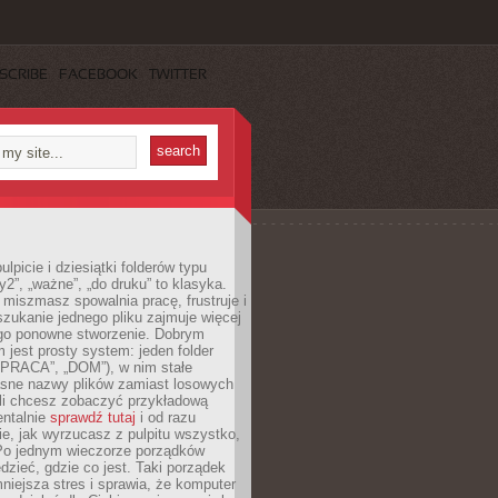
SCRIBE
FACEBOOK
TWITTER
lpicie i dziesiątki folderów typu
y2”, „ważne”, „do druku” to klasyka.
 miszmasz spowalnia pracę, frustruje i
szukanie jednego pliku zajmuje więcej
ego ponowne stworzenie. Dobrym
 jest prosty system: jeden folder
 „PRACA”, „DOM”), w nim stałe
jasne nazwy plików zamiast losowych
śli chcesz zobaczyć przykładową
entalnie
sprawdź tutaj
i od razu
e, jak wyrzucasz z pulpitu wszystko,
Po jednym wieczorze porządków
dzieć, gdzie co jest. Taki porządek
iejsza stres i sprawia, że komputer