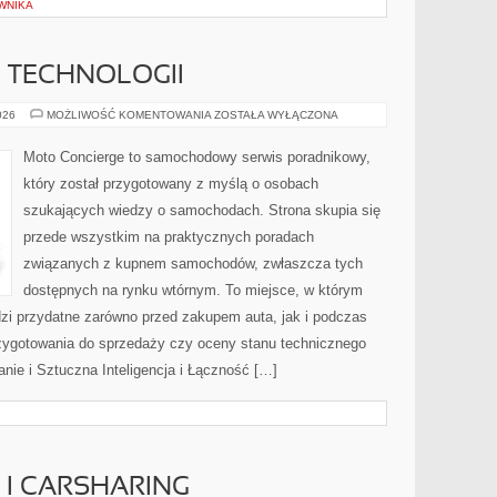
WNIKA
E TECHNOLOGII
TESTY
026
MOŻLIWOŚĆ KOMENTOWANIA
ZOSTAŁA WYŁĄCZONA
I
RECENZJE
TECHNOLOGII
Moto Concierge to samochodowy serwis poradnikowy,
który został przygotowany z myślą o osobach
szukających wiedzy o samochodach. Strona skupia się
przede wszystkim na praktycznych poradach
związanych z kupnem samochodów, zwłaszcza tych
dostępnych na rynku wtórnym. To miejsce, w którym
zi przydatne zarówno przed zakupem auta, jak i podczas
zygotowania do sprzedaży czy oceny stanu technicznego
nie i Sztuczna Inteligencja i Łączność […]
I CARSHARING