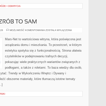
RÓŻE I ODKRYCIA
 ZRÓB TO SAM
PORADNIKI
026
MOŻLIWOŚĆ KOMENTOWANIA
ZOSTAŁA WYŁĄCZONA
DIY
–
ZRÓB
Mars-Net to wartościowa witryna, która poświęcona jest
TO
SAM
urządzaniu domu i mieszkania. To przestrzeń, w którym
estetyka spotyka się z funkcjonalnością. Strona ułatwia
czytelników w podejmowaniu trafnych decyzji,
pokazując wiele praktycznych wariantów związanych z
podłogami, a także z roletami. To baza wiedzy dla osób,
czytać: Trendy w Wykończeniu Wnętrz i Dywany i
eźć obszerne materiały, które tłumaczą istotne tematy
…]
RSKI