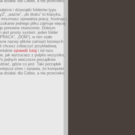
 działać dla Ciebie, a nie przeciwko
lpicie i dziesiątki folderów typu
y2”, „ważne”, „do druku” to klasyka.
 miszmasz spowalnia pracę, frustruje i
szukanie jednego pliku zajmuje więcej
ego ponowne stworzenie. Dobrym
 jest prosty system: jeden folder
 „PRACA”, „DOM”), w nim stałe
jasne nazwy plików zamiast losowych
śli chcesz zobaczyć przykładową
entalnie
sprawdź tutaj
i od razu
e, jak wyrzucasz z pulpitu wszystko,
Po jednym wieczorze porządków
dzieć, gdzie co jest. Taki porządek
iejsza stres i sprawia, że komputer
 działać dla Ciebie, a nie przeciwko