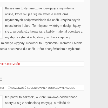
ZAKUPOWY
Italsystem to dynamicznie rozwijająca się witryna
online, która skupia się na świecie mebli oraz
użytecznych podpowiedziach dla osób urządzających
mieszkanie i biuro. To miejsce, w którym design łączy
się z wygodą użytkowania, a każdy materiał powstaje z
myślą o czytelnikach, którzy szukają inspiracji
zumianego wygody. Nowości to Ergonomia i Komfort i Meble
stała stworzona dla osób, które chcą świadomie wybierać
 NIERUCHOMOŚCI
E
KAWA
2026
MOŻLIWOŚĆ KOMENTOWANIA
ZOSTAŁA WYŁĄCZONA
W
BIZNESIE
ten portal to zakątek, w której kawowa codzienność
spotyka się z herbacianą tradycją, a miłość do