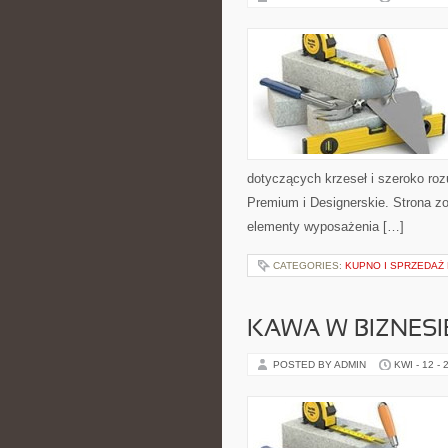
dotyczących krzeseł i szeroko ro
Premium i Designerskie. Strona zo
elementy wyposażenia […]
CATEGORIES:
KUPNO I SPRZEDAŻ
KAWA W BIZNESI
POSTED BY ADMIN
KWI - 12 - 