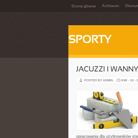
Archiwum
Ekono
Strona główna
SPORTY
JACUZZI I WANN
POSTED BY ADMIN
KWI - 19 - 
opracowania dla użytkowników staw