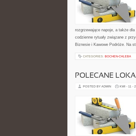
rozgrzewające napoje, a także dla
codzienne rytuały związane z pr
Biznesie i Kawowe Podróże. Na s
CATEGORIES:
BOCHEN-CHLEBA
POLECANE LOKA
POSTED BY ADMIN
KWI - 11 - 