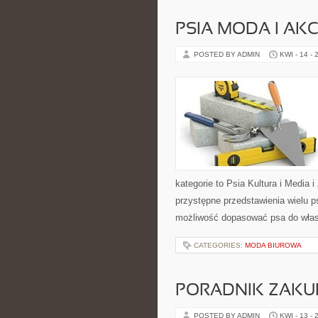
PSIA MODA I AK
POSTED BY ADMIN
KWI - 14 - 
kategorie to Psia Kultura i Media 
przystępne przedstawienia wielu 
możliwość dopasować psa do włas
CATEGORIES:
MODA BIUROWA
PORADNIK ZAK
POSTED BY ADMIN
KWI - 13 - 