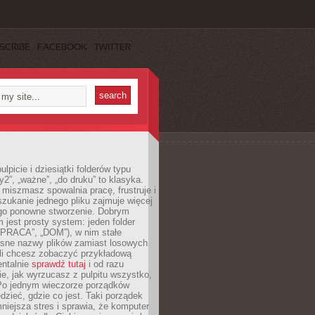
SCRIBE
FACEBOOK
TWITTER
lpicie i dziesiątki folderów typu
y2”, „ważne”, „do druku” to klasyka.
 miszmasz spowalnia pracę, frustruje i
szukanie jednego pliku zajmuje więcej
ego ponowne stworzenie. Dobrym
 jest prosty system: jeden folder
 „PRACA”, „DOM”), w nim stałe
jasne nazwy plików zamiast losowych
śli chcesz zobaczyć przykładową
entalnie
sprawdź tutaj
i od razu
e, jak wyrzucasz z pulpitu wszystko,
Po jednym wieczorze porządków
dzieć, gdzie co jest. Taki porządek
iejsza stres i sprawia, że komputer