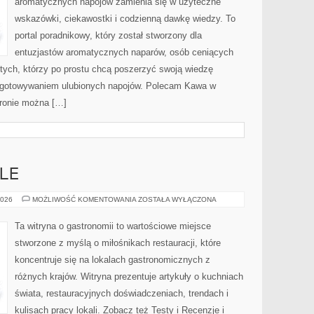
aromatycznych napojów zamienia się w użyteczne
wskazówki, ciekawostki i codzienną dawkę wiedzy. To
portal poradnikowy, który został stworzony dla
entuzjastów aromatycznych naparów, osób ceniących
 tych, którzy po prostu chcą poszerzyć swoją wiedzę
zygotowywaniem ulubionych napojów. Polecam Kawa w
tronie można […]
LE
POLECANE
2026
MOŻLIWOŚĆ KOMENTOWANIA
ZOSTAŁA WYŁĄCZONA
LOKALE
Ta witryna o gastronomii to wartościowe miejsce
stworzone z myślą o miłośnikach restauracji, które
koncentruje się na lokalach gastronomicznych z
różnych krajów. Witryna prezentuje artykuły o kuchniach
świata, restauracyjnych doświadczeniach, trendach i
kulisach pracy lokali. Zobacz też Testy i Recenzje i