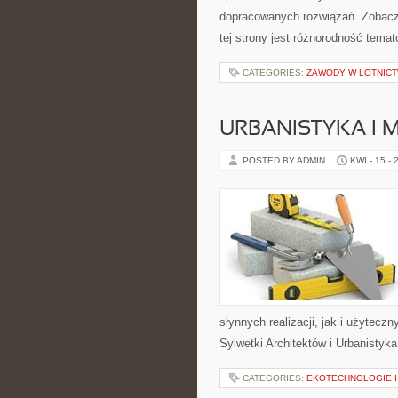
dopracowanych rozwiązań. Zobacz
tej strony jest różnorodność tema
CATEGORIES:
ZAWODY W LOTNICT
URBANISTYKA I 
POSTED BY ADMIN
KWI - 15 - 
słynnych realizacji, jak i użytec
Sylwetki Architektów i Urbanistyka 
CATEGORIES:
EKOTECHNOLOGIE I