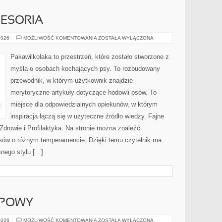
CESORIA
PSIA
2026
MOŻLIWOŚĆ KOMENTOWANIA
ZOSTAŁA WYŁĄCZONA
MODA
I
AKCESORIA
Pakawilkolaka to przestrzeń, które zostało stworzone z
myślą o osobach kochających psy. To rozbudowany
przewodnik, w którym użytkownik znajdzie
merytoryczne artykuły dotyczące hodowli psów. To
miejsce dla odpowiedzialnych opiekunów, w którym
inspiracja łączą się w użyteczne źródło wiedzy. Fajne
i Zdrowie i Profilaktyka. Na stronie można znaleźć
psów o różnym temperamencie. Dzięki temu czytelnik ma
nego stylu […]
UPOWY
PORADNIK
2026
MOŻLIWOŚĆ KOMENTOWANIA
ZOSTAŁA WYŁĄCZONA