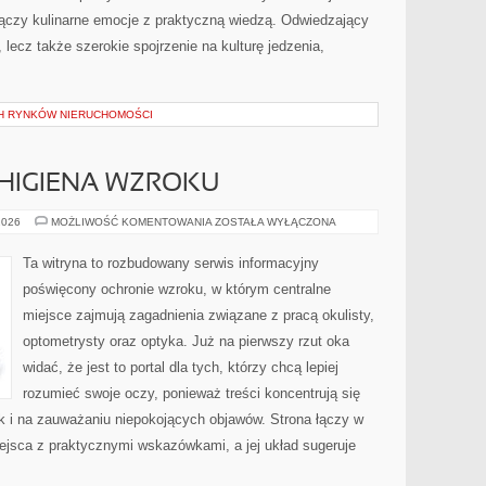
y łączy kulinarne emocje z praktyczną wiedzą. Odwiedzający
i, lecz także szerokie spojrzenie na kulturę jedzenia,
H RYNKÓW NIERUCHOMOŚCI
 HIGIENA WZROKU
PROFILAKTYKA
2026
MOŻLIWOŚĆ KOMENTOWANIA
ZOSTAŁA WYŁĄCZONA
I
HIGIENA
WZROKU
Ta witryna to rozbudowany serwis informacyjny
poświęcony ochronie wzroku, w którym centralne
miejsce zajmują zagadnienia związane z pracą okulisty,
optometrysty oraz optyka. Już na pierwszy rzut oka
widać, że jest to portal dla tych, którzy chcą lepiej
rozumieć swoje oczy, ponieważ treści koncentrują się
k i na zauważaniu niepokojących objawów. Strona łączy w
ejsca z praktycznymi wskazówkami, a jej układ sugeruje