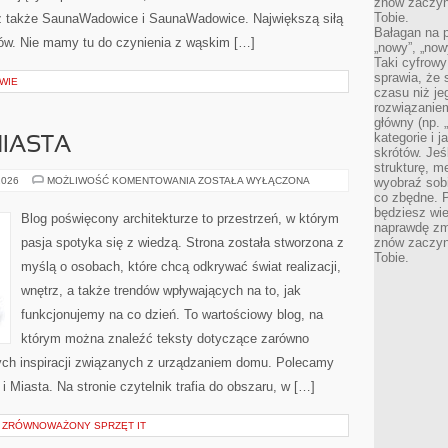
znów zaczyna
Tobie.
 także SaunaWadowice i SaunaWadowice. Największą siłą
Bałagan na pu
tów. Nie mamy tu do czynienia z wąskim […]
„nowy”, „now
Taki cyfrowy
sprawia, że 
WIE
czasu niż j
rozwiązaniem
główny (np.
kategorie i 
MIASTA
skrótów. Je
strukturę, m
URBANISTYKA
2026
MOŻLIWOŚĆ KOMENTOWANIA
ZOSTAŁA WYŁĄCZONA
wyobraź sobi
I
co zbędne. 
MIASTA
będziesz wie
Blog poświęcony architekturze to przestrzeń, w którym
naprawdę zmn
pasja spotyka się z wiedzą. Strona została stworzona z
znów zaczyna
Tobie.
myślą o osobach, które chcą odkrywać świat realizacji,
wnętrz, a także trendów wpływających na to, jak
funkcjonujemy na co dzień. To wartościowy blog, na
którym można znaleźć teksty dotyczące zarówno
znych inspiracji związanych z urządzaniem domu. Polecamy
i Miasta. Na stronie czytelnik trafia do obszaru, w […]
 ZRÓWNOWAŻONY SPRZĘT IT