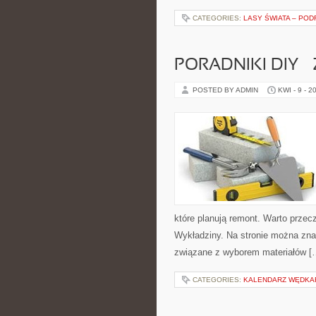
CATEGORIES:
LASY ŚWIATA – POD
PORADNIKI DIY –
POSTED BY ADMIN
KWI - 9 - 2
które planują remont. Warto prze
Wykładziny. Na stronie można znal
związane z wyborem materiałów [
CATEGORIES:
KALENDARZ WĘDKA