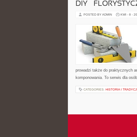
DIY – FLORYSTY
POSTED BY ADMIN
KWI - 8 - 2
prowadzi także do praktycznych ar
komponowania. To serwis dla osób 
CATEGORIES:
HISTORIA I TRADYC