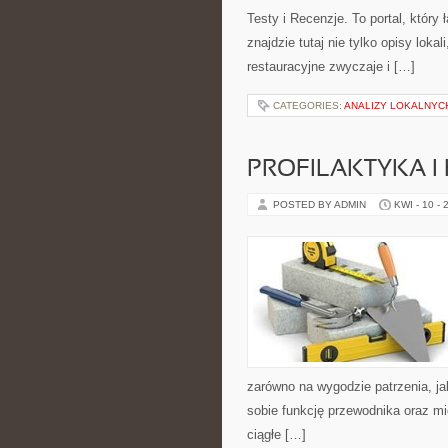
Testy i Recenzje. To portal, któr
znajdzie tutaj nie tylko opisy lokal
restauracyjne zwyczaje i […]
CATEGORIES:
ANALIZY LOKALNYC
PROFILAKTYKA I
POSTED BY ADMIN
KWI - 10 - 
zarówno na wygodzie patrzenia, ja
sobie funkcję przewodnika oraz mi
ciągłe […]