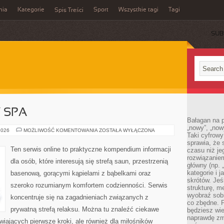
mia
Kategorie
Sport
Wszystkie tagi
Tagi
Spis Treści
SUB
Y SPA
Bałagan na pu
„nowy”, „now
JACUZZI
2026
MOŻLIWOŚĆ KOMENTOWANIA
ZOSTAŁA WYŁĄCZONA
Taki cyfrowy
I
WANNY
sprawia, że 
SPA
Ten serwis online to praktyczne kompendium informacji
czasu niż j
rozwiązaniem
dla osób, które interesują się strefą saun, przestrzenią
główny (np.
kategorie i 
basenową, gorącymi kąpielami z bąbelkami oraz
skrótów. Je
szeroko rozumianym komfortem codzienności. Serwis
strukturę, m
wyobraź sobi
koncentruje się na zagadnieniach związanych z
co zbędne. 
prywatną strefą relaksu. Można tu znaleźć ciekawe
będziesz wie
naprawdę zmn
iających pierwsze kroki, ale również dla miłośników