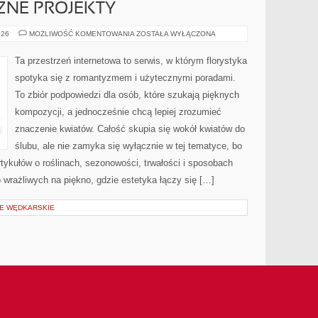
CZNE PROJEKTY
DIY
026
MOŻLIWOŚĆ KOMENTOWANIA
ZOSTAŁA WYŁĄCZONA
–
FLORYSTYCZNE
PROJEKTY
Ta przestrzeń internetowa to serwis, w którym florystyka
spotyka się z romantyzmem i użytecznymi poradami.
To zbiór podpowiedzi dla osób, które szukają pięknych
kompozycji, a jednocześnie chcą lepiej zrozumieć
znaczenie kwiatów. Całość skupia się wokół kwiatów do
ślubu, ale nie zamyka się wyłącznie w tej tematyce, bo
tykułów o roślinach, sezonowości, trwałości i sposobach
wrażliwych na piękno, gdzie estetyka łączy się […]
JE WĘDKARSKIE