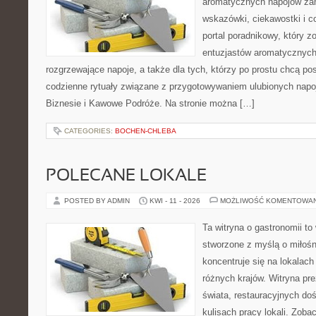
aromatycznych napojów zam
wskazówki, ciekawostki i c
portal poradnikowy, który z
entuzjastów aromatycznych
rozgrzewające napoje, a także dla tych, którzy po prostu chcą p
codzienne rytuały związane z przygotowywaniem ulubionych nap
Biznesie i Kawowe Podróże. Na stronie można […]
CATEGORIES:
BOCHEN-CHLEBA
POLECANE LOKALE
POSTED BY ADMIN
KWI - 11 - 2026
MOŻLIWOŚĆ KOMENTOWA
Ta witryna o gastronomii to
stworzone z myślą o miłośni
koncentruje się na lokalac
różnych krajów. Witryna pre
świata, restauracyjnych do
kulisach pracy lokali. Zobac