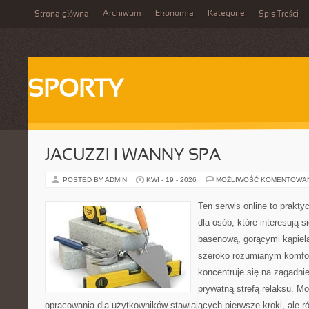
Archiwum
Ekonomia
Kategorie
Strona główna
Spis Treści
SPORTY
JACUZZI I WANNY SPA
POSTED BY ADMIN
KWI - 19 - 2026
MOŻLIWOŚĆ KOMENTOWA
Ten serwis online to prakt
dla osób, które interesują s
basenową, gorącymi kąpiel
szeroko rozumianym komfor
koncentruje się na zagadni
prywatną strefą relaksu. M
opracowania dla użytkowników stawiających pierwsze kroki, ale r