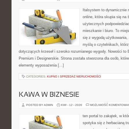
Italsystem to dynamicznie r
online, która skupia się na 
użytecznych podpowiedziac
mieszkanie i biuro. To miej
się z wygodą użytkowania, 
myślą o czytelnikach, którz
dotyczących krzeseł i szeroko rozumianego wygody. Nowości to E
Premium i Designerskie. Strona została stworzona dla osób, któ
elementy wyposażenia […]
CATEGORIES:
KUPNO I SPRZEDAŻ NIERUCHOMOŚCI
KAWA W BIZNESIE
POSTED BY ADMIN
KWI - 12 - 2026
MOŻLIWOŚĆ KOMENTOWA
ten portal to zakątek, w k
spotyka się z herbacianą tr