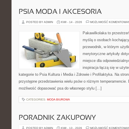
PSIA MODA I AKCESORIA
POSTED BY ADMIN
KWI - 14 - 2026
MOŻLIWOŚĆ KOMENTOWA
Pakawilkolaka to przestrzeń
myślą o osobach kochający
przewodnik, w którym użytk
merytoryczne artykuły doty
miejsce dla odpowiedzialny
inspiracja łączą się w użyt
kategorie to Psia Kultura i Media i Zdrowie i Profilaktyka. Na str
przystępne przedstawienia wielu psów o różnym temperamencie. 
możliwość dopasować psa do własnego stylu […]
CATEGORIES:
MODA BIUROWA
PORADNIK ZAKUPOWY
POSTED BY ADMIN
KWI - 13 - 2026
MOŻLIWOŚĆ KOMENTOWA