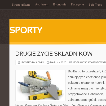
Archiwum
Ekonomia
Kategorie
Strona główna
Spis Treści
SPORTY
DRUGIE ŻYCIE SKŁADNIKÓW
POSTED BY ADMIN
MAJ - 4 - 2026
MOŻLIWOŚĆ KOMENTOWAN
BibiBistro to przestrzeń, k
szukających codzienną jako
pokazuje charakter kuchni,
kulinarne mają być nie tylk
przygotowane z dbałością. 
zainteresować gości, posz
bistro. Polecam Kuchnia Świata w Stylu Zero-Waste i Przepisy Z