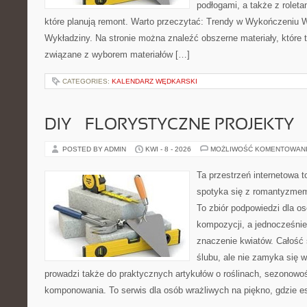
podłogami, a także z roleta
które planują remont. Warto przeczytać: Trendy w Wykończeniu W
Wykładziny. Na stronie można znaleźć obszerne materiały, które 
związane z wyborem materiałów […]
CATEGORIES:
KALENDARZ WĘDKARSKI
DIY – FLORYSTYCZNE PROJEKTY
POSTED BY ADMIN
KWI - 8 - 2026
MOŻLIWOŚĆ KOMENTOWAN
Ta przestrzeń internetowa t
spotyka się z romantyzmem
To zbiór podpowiedzi dla os
kompozycji, a jednocześnie
znaczenie kwiatów. Całość 
ślubu, ale nie zamyka się w
prowadzi także do praktycznych artykułów o roślinach, sezonowoś
komponowania. To serwis dla osób wrażliwych na piękno, gdzie es