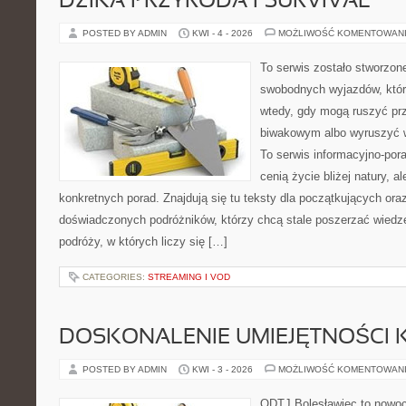
DZIKA PRZYRODA I SURVIVAL
POSTED BY ADMIN
KWI - 4 - 2026
MOŻLIWOŚĆ KOMENTOWAN
To serwis zostało stworzon
swobodnych wyjazdów, które 
wtedy, gdy mogą ruszyć pr
biwakowym albo wyruszyć 
To serwis informacyjno-pora
cenią życie bliżej natury, a
konkretnych porad. Znajdują się tu teksty dla początkujących oraz
doświadczonych podróżników, którzy chcą stale poszerzać wiedzę
podróży, w których liczy się […]
CATEGORIES:
STREAMING I VOD
DOSKONALENIE UMIEJĘTNOŚCI 
POSTED BY ADMIN
KWI - 3 - 2026
MOŻLIWOŚĆ KOMENTOWAN
ODTJ Bolesławiec to nowoc