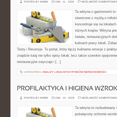
POSTED BY ADMIN
KWI - 11 - 2026
MOŻLIWOŚĆ KOMENTOWA
Ta witryna o gastronomii to
stworzone z myślą o miłośni
koncentruje się na lokalac
różnych krajów. Witryna pre
świata, restauracyjnych do
kulisach pracy lokali. Zobac
Testy i Recenzje. To portal, który łączy kulinarne emocje z prak
znajdzie tutaj nie tylko opisy lokali, lecz także szerokie spojrzeni
restauracyjne zwyczaje i […]
CATEGORIES:
ANALIZY LOKALNYCH RYNKÓW NIERUCHOMOŚCI
PROFILAKTYKA I HIGIENA WZRO
POSTED BY ADMIN
KWI - 10 - 2026
MOŻLIWOŚĆ KOMENTOWA
Ta witryna to rozbudowany 
poświęcony ochronie wzroku