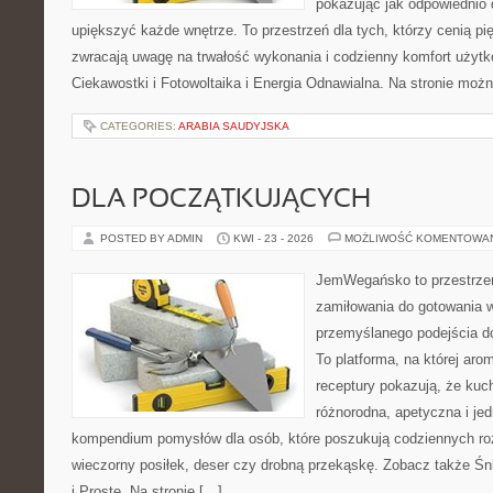
pokazując jak odpowiednio 
upiększyć każde wnętrze. To przestrzeń dla tych, którzy cenią pi
zwracają uwagę na trwałość wykonania i codzienny komfort użytko
Ciekawostki i Fotowoltaika i Energia Odnawialna. Na stronie moż
CATEGORIES:
ARABIA SAUDYJSKA
DLA POCZĄTKUJĄCYCH
POSTED BY ADMIN
KWI - 23 - 2026
MOŻLIWOŚĆ KOMENTOWA
JemWegańsko to przestrzeń,
zamiłowania do gotowania w
przemyślanego podejścia d
To platforma, na której arom
receptury pokazują, że ku
różnorodna, apetyczna i je
kompendium pomysłów dla osób, które poszukują codziennych roz
wieczorny posiłek, deser czy drobną przekąskę. Zobacz także Śni
i Proste. Na stronie […]