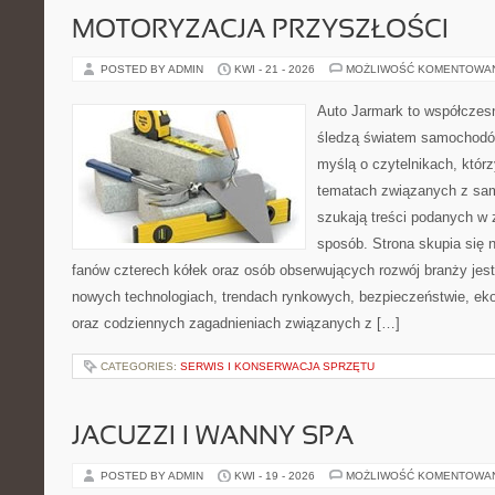
MOTORYZACJA PRZYSZŁOŚCI
POSTED BY ADMIN
KWI - 21 - 2026
MOŻLIWOŚĆ KOMENTOWA
Auto Jarmark to współczesn
śledzą światem samochodów
myślą o czytelnikach, któr
tematach związanych z sam
szukają treści podanych w 
sposób. Strona skupia się 
fanów czterech kółek oraz osób obserwujących rozwój branży jest
nowych technologiach, trendach rynkowych, bezpieczeństwie, ekol
oraz codziennych zagadnieniach związanych z […]
CATEGORIES:
SERWIS I KONSERWACJA SPRZĘTU
JACUZZI I WANNY SPA
POSTED BY ADMIN
KWI - 19 - 2026
MOŻLIWOŚĆ KOMENTOWA