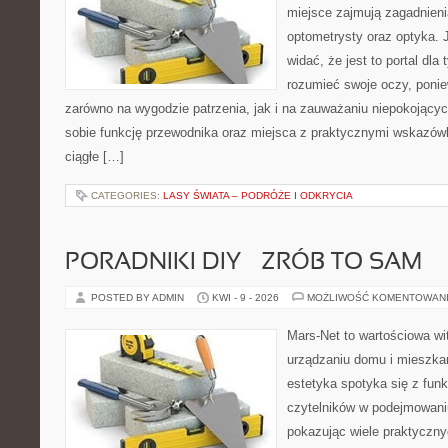
miejsce zajmują zagadnieni
optometrysty oraz optyka. 
widać, że jest to portal dla 
rozumieć swoje oczy, ponie
zarówno na wygodzie patrzenia, jak i na zauważaniu niepokojący
sobie funkcję przewodnika oraz miejsca z praktycznymi wskazówk
ciągłe […]
CATEGORIES:
LASY ŚWIATA – PODRÓŻE I ODKRYCIA
PORADNIKI DIY – ZRÓB TO SAM
POSTED BY ADMIN
KWI - 9 - 2026
MOŻLIWOŚĆ KOMENTOWAN
Mars-Net to wartościowa wit
urządzaniu domu i mieszkan
estetyka spotyka się z funk
czytelników w podejmowaniu
pokazując wiele praktyczn