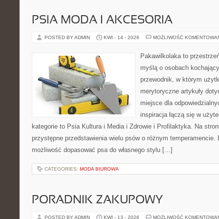
PSIA MODA I AKCESORIA
POSTED BY ADMIN
KWI - 14 - 2026
MOŻLIWOŚĆ KOMENTOWA
Pakawilkolaka to przestrzeń
myślą o osobach kochający
przewodnik, w którym użytk
merytoryczne artykuły doty
miejsce dla odpowiedzialny
inspiracja łączą się w użyt
kategorie to Psia Kultura i Media i Zdrowie i Profilaktyka. Na str
przystępne przedstawienia wielu psów o różnym temperamencie. 
możliwość dopasować psa do własnego stylu […]
CATEGORIES:
MODA BIUROWA
PORADNIK ZAKUPOWY
POSTED BY ADMIN
KWI - 13 - 2026
MOŻLIWOŚĆ KOMENTOWA