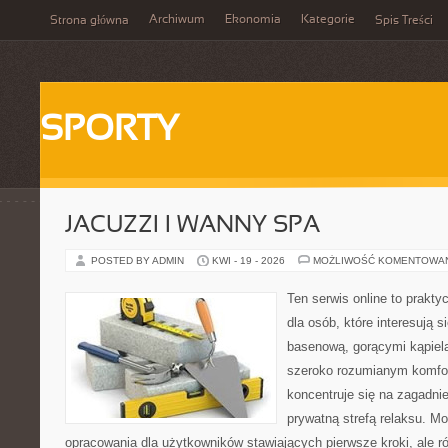
Archiwum
Ekonomia
Kategorie
Strona główna
Spis Treści
SPORTY
JACUZZI I WANNY SPA
POSTED BY ADMIN
KWI - 19 - 2026
MOŻLIWOŚĆ KOMENTOWA
Ten serwis online to prakt
dla osób, które interesują s
basenową, gorącymi kąpiel
szeroko rozumianym komfor
koncentruje się na zagadni
prywatną strefą relaksu. M
opracowania dla użytkowników stawiających pierwsze kroki, ale r