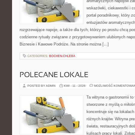
aromatycznych napojów zam
wskazówki, ciekawostki i c
portal poradnikowy, który z
entuzjastów aromatycznych
rozgrzewające napoje, a także dla tych, którzy po prostu chcą p
codzienne rytuały związane z przygotowywaniem ulubionych nap
Biznesie i Kawowe Podróże. Na stronie można […]
CATEGORIES:
BOCHEN-CHLEBA
POLECANE LOKALE
POSTED BY ADMIN
KWI - 11 - 2026
MOŻLIWOŚĆ KOMENTOWA
Ta witryna o gastronomii to
stworzone z myślą o miłośni
koncentruje się na lokalac
różnych krajów. Witryna pre
świata, restauracyjnych do
kulisach pracy lokali. Zobac