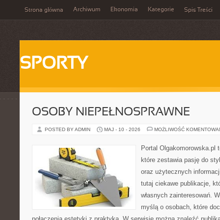
Archiwum
Ekonomia
Kategorie
Strona główna
Spis Treści
SPORTY
OSOBY NIEPEŁNOSPRAWNE
POSTED BY ADMIN
MAJ - 10 - 2026
MOŻLIWOŚĆ KOMENTOWA
Portal Olgakomorowska.pl 
które zestawia pasję do styl
oraz użytecznych informacj
tutaj ciekawe publikacje, k
własnych zainteresowań. Wi
myślą o osobach, które doce
połączenia estetyki z praktyką. W serwisie można znaleźć publik