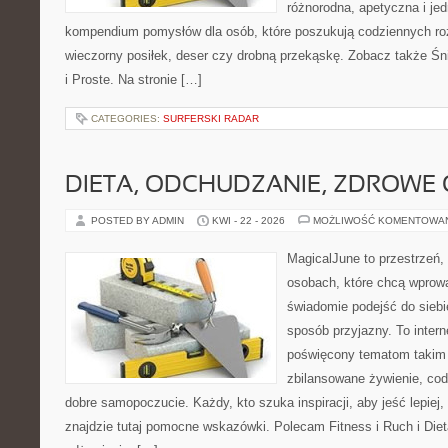
różnorodna, apetyczna i je
kompendium pomysłów dla osób, które poszukują codziennych roz
wieczorny posiłek, deser czy drobną przekąskę. Zobacz także Śni
i Proste. Na stronie […]
CATEGORIES:
SURFERSKI RADAR
DIETA, ODCHUDZANIE, ZDROWE
POSTED BY ADMIN
KWI - 22 - 2026
MOŻLIWOŚĆ KOMENTOWA
MagicalJune to przestrzeń,
osobach, które chcą wprow
świadomie podejść do siebie
sposób przyjazny. To inter
poświęcony tematom takim 
zbilansowane żywienie, cod
dobre samopoczucie. Każdy, kto szuka inspiracji, aby jeść lepiej, 
znajdzie tutaj pomocne wskazówki. Polecam Fitness i Ruch i Die