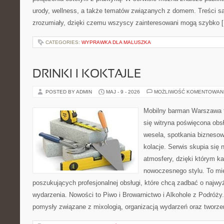
urody, wellness, a także tematów związanych z domem. Treści s
zrozumiały, dzięki czemu wszyscy zainteresowani mogą szybko 
CATEGORIES:
WYPRAWKA DLA MALUSZKA
DRINKI I KOKTAJLE
POSTED BY ADMIN
MAJ - 9 - 2026
MOŻLIWOŚĆ KOMENTOWAN
Mobilny barman Warszawa t
się witryna poświęcona obs
wesela, spotkania biznesow
kolacje. Serwis skupia się 
atmosfery, dzięki którym k
nowoczesnego stylu. To mi
poszukujących profesjonalnej obsługi, które chcą zadbać o naj
wydarzenia. Nowości to Piwo i Browarnictwo i Alkohole z Podróży
pomysły związane z mixologią, organizacją wydarzeń oraz tworz