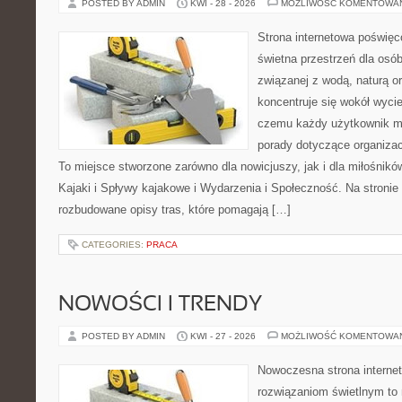
POSTED BY ADMIN
KWI - 28 - 2026
MOŻLIWOŚĆ KOMENTOWA
Strona internetowa poświęc
świetna przestrzeń dla osób,
związanej z wodą, naturą o
koncentruje się wokół wyci
czemu każdy użytkownik m
porady dotyczące organizac
To miejsce stworzone zarówno dla nowicjuszy, jak i dla miłośni
Kajaki i Spływy kajakowe i Wydarzenia i Społeczność. Na stroni
rozbudowane opisy tras, które pomagają […]
CATEGORIES:
PRACA
NOWOŚCI I TRENDY
POSTED BY ADMIN
KWI - 27 - 2026
MOŻLIWOŚĆ KOMENTOWA
Nowoczesna strona interne
rozwiązaniom świetlnym to 