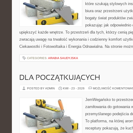
które szukają stylowych ins
biura oraz przestrzeni użyt
bogaty świat produktów zwi
pokazując jak odpowiednio 
upiększyć każde wnętrze. To przestrzeń dla tych, którzy cenią pi
zwracają uwagę na trwałość wykonania i codzienny komfort użytko
Ciekawostki i Fotowoltaika i Energia Odnawialna. Na stronie moż
CATEGORIES:
ARABIA SAUDYJSKA
DLA POCZĄTKUJĄCYCH
POSTED BY ADMIN
KWI - 23 - 2026
MOŻLIWOŚĆ KOMENTOWA
JemWegańsko to przestrzeń,
zamiłowania do gotowania w
przemyślanego podejścia d
To platforma, na której arom
receptury pokazują, że ku