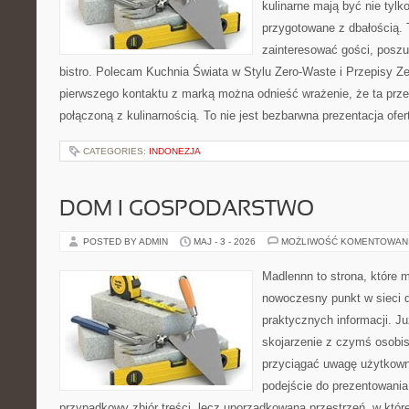
kulinarne mają być nie tylk
przygotowane z dbałością. 
zainteresować gości, posz
bistro. Polecam Kuchnia Świata w Stylu Zero-Waste i Przepisy Z
pierwszego kontaktu z marką można odnieść wrażenie, że ta prze
połączoną z kulinarnością. To nie jest bezbarwna prezentacja ofer
CATEGORIES:
INDONEZJA
DOM I GOSPODARSTWO
POSTED BY ADMIN
MAJ - 3 - 2026
MOŻLIWOŚĆ KOMENTOWAN
Madlennn to strona, które 
nowoczesny punkt w sieci 
praktycznych informacji. 
skojarzenie z czymś osobi
przyciągać uwagę użytkowni
podejście do prezentowania 
przypadkowy zbiór treści, lecz uporządkowana przestrzeń, w któ