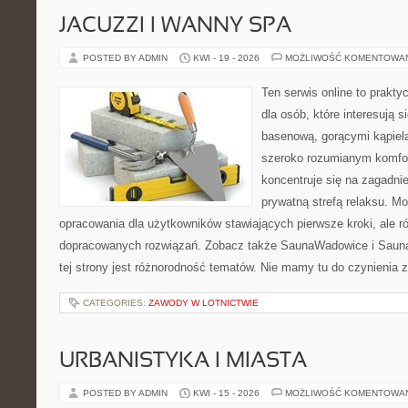
JACUZZI I WANNY SPA
POSTED BY ADMIN
KWI - 19 - 2026
MOŻLIWOŚĆ KOMENTOWA
Ten serwis online to prakt
dla osób, które interesują s
basenową, gorącymi kąpiel
szeroko rozumianym komfor
koncentruje się na zagadni
prywatną strefą relaksu. M
opracowania dla użytkowników stawiających pierwsze kroki, ale r
dopracowanych rozwiązań. Zobacz także SaunaWadowice i Sauna
tej strony jest różnorodność tematów. Nie mamy tu do czynienia
CATEGORIES:
ZAWODY W LOTNICTWIE
URBANISTYKA I MIASTA
POSTED BY ADMIN
KWI - 15 - 2026
MOŻLIWOŚĆ KOMENTOWA