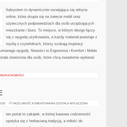
ZAKUPOWY
Italsystem to dynamicznie rozwijająca się witryna
online, która skupia się na świecie mebli oraz
użytecznych podpowiedziach dla osób urządzających
mieszkanie i biuro. To miejsce, w którym design łączy
się z wygodą użytkowania, a każdy materiał powstaje z
myślą o czytelnikach, którzy szukają inspiracji
zumianego wygody. Nowości to Ergonomia i Komfort i Meble
stała stworzona dla osób, które chcą świadomie wybierać
 NIERUCHOMOŚCI
E
KAWA
2026
MOŻLIWOŚĆ KOMENTOWANIA
ZOSTAŁA WYŁĄCZONA
W
BIZNESIE
ten portal to zakątek, w której kawowa codzienność
spotyka się z herbacianą tradycją, a miłość do