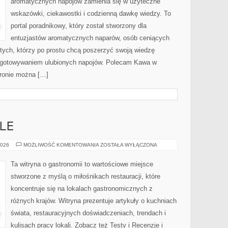
aromatycznych napojów zamienia się w użyteczne
wskazówki, ciekawostki i codzienną dawkę wiedzy. To
portal poradnikowy, który został stworzony dla
entuzjastów aromatycznych naparów, osób ceniących
 tych, którzy po prostu chcą poszerzyć swoją wiedzę
zygotowywaniem ulubionych napojów. Polecam Kawa w
tronie można […]
LE
POLECANE
2026
MOŻLIWOŚĆ KOMENTOWANIA
ZOSTAŁA WYŁĄCZONA
LOKALE
Ta witryna o gastronomii to wartościowe miejsce
stworzone z myślą o miłośnikach restauracji, które
koncentruje się na lokalach gastronomicznych z
różnych krajów. Witryna prezentuje artykuły o kuchniach
świata, restauracyjnych doświadczeniach, trendach i
kulisach pracy lokali. Zobacz też Testy i Recenzje i