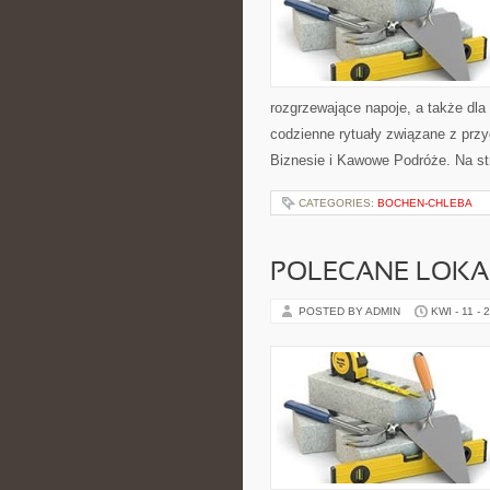
rozgrzewające napoje, a także dla
codzienne rytuały związane z pr
Biznesie i Kawowe Podróże. Na s
CATEGORIES:
BOCHEN-CHLEBA
POLECANE LOKA
POSTED BY ADMIN
KWI - 11 - 