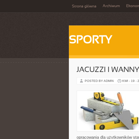
Archiwum
Ekono
Strona główna
SPORTY
JACUZZI I WANN
POSTED BY ADMIN
KWI - 19 - 
opracowania dla użytkowników staw