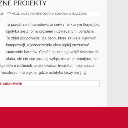
CZNE PROJEKTY
DIY
026
MOŻLIWOŚĆ KOMENTOWANIA
ZOSTAŁA WYŁĄCZONA
–
FLORYSTYCZNE
PROJEKTY
Ta przestrzeń internetowa to serwis, w którym florystyka
spotyka się z romantyzmem i użytecznymi poradami.
To zbiór podpowiedzi dla osób, które szukają pięknych
kompozycji, a jednocześnie chcą lepiej zrozumieć
znaczenie kwiatów. Całość skupia się wokół kwiatów do
ślubu, ale nie zamyka się wyłącznie w tej tematyce, bo
tykułów o roślinach, sezonowości, trwałości i sposobach
wrażliwych na piękno, gdzie estetyka łączy się […]
JE WĘDKARSKIE