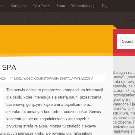
mia
Kategorie
Sport
Wszystkie tagi
Tagi
Spis Treści
SUB
Y SPA
Bałagan na pu
„nowy”, „now
JACUZZI
2026
MOŻLIWOŚĆ KOMENTOWANIA
ZOSTAŁA WYŁĄCZONA
Taki cyfrowy
I
WANNY
sprawia, że 
SPA
Ten serwis online to praktyczne kompendium informacji
czasu niż j
rozwiązaniem
dla osób, które interesują się strefą saun, przestrzenią
główny (np.
kategorie i 
basenową, gorącymi kąpielami z bąbelkami oraz
skrótów. Je
szeroko rozumianym komfortem codzienności. Serwis
strukturę, m
wyobraź sobi
koncentruje się na zagadnieniach związanych z
co zbędne. 
prywatną strefą relaksu. Można tu znaleźć ciekawe
będziesz wie
naprawdę zmn
iających pierwsze kroki, ale również dla miłośników