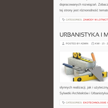
dopracowanych rozwiązań. Zobacz
tej strony jest różnorodność tema
CATEGORIES:
ZAWODY W LOTNICT
URBANISTYKA I 
POSTED BY ADMIN
KWI - 15 - 
słynnych realizacji, jak i użytec
Sylwetki Architektów i Urbanistyka 
CATEGORIES:
EKOTECHNOLOGIE I