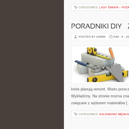
CATEGORIES:
LASY ŚWIATA – POD
PORADNIKI DIY –
POSTED BY ADMIN
KWI - 9 - 2
które planują remont. Warto prze
Wykładziny. Na stronie można znal
związane z wyborem materiałów [
CATEGORIES:
KALENDARZ WĘDKA