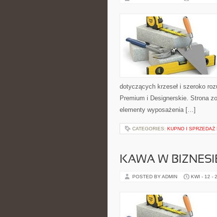
dotyczących krzeseł i szeroko ro
Premium i Designerskie. Strona zo
elementy wyposażenia […]
CATEGORIES:
KUPNO I SPRZEDAŻ
KAWA W BIZNESI
POSTED BY ADMIN
KWI - 12 - 