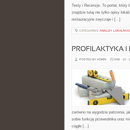
Testy i Recenzje. To portal, któr
znajdzie tutaj nie tylko opisy lokal
restauracyjne zwyczaje i […]
CATEGORIES:
ANALIZY LOKALNYC
PROFILAKTYKA I
POSTED BY ADMIN
KWI - 10 - 
zarówno na wygodzie patrzenia, ja
sobie funkcję przewodnika oraz mi
ciągłe […]