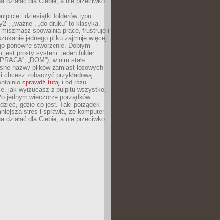
 działać dla Ciebie, a nie przeciwko
lpicie i dziesiątki folderów typu
y2”, „ważne”, „do druku” to klasyka.
 miszmasz spowalnia pracę, frustruje i
szukanie jednego pliku zajmuje więcej
ego ponowne stworzenie. Dobrym
 jest prosty system: jeden folder
 „PRACA”, „DOM”), w nim stałe
jasne nazwy plików zamiast losowych
śli chcesz zobaczyć przykładową
entalnie
sprawdź tutaj
i od razu
e, jak wyrzucasz z pulpitu wszystko,
Po jednym wieczorze porządków
dzieć, gdzie co jest. Taki porządek
iejsza stres i sprawia, że komputer
 działać dla Ciebie, a nie przeciwko