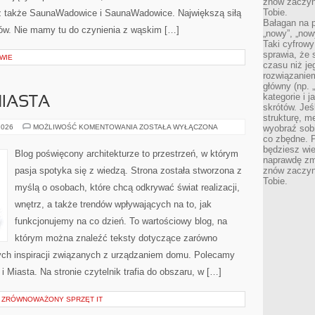
znów zaczyna
Tobie.
 także SaunaWadowice i SaunaWadowice. Największą siłą
Bałagan na pu
tów. Nie mamy tu do czynienia z wąskim […]
„nowy”, „now
Taki cyfrowy
sprawia, że 
WIE
czasu niż j
rozwiązaniem
główny (np.
kategorie i 
MIASTA
skrótów. Je
strukturę, m
URBANISTYKA
2026
MOŻLIWOŚĆ KOMENTOWANIA
ZOSTAŁA WYŁĄCZONA
wyobraź sobi
I
co zbędne. 
MIASTA
będziesz wie
Blog poświęcony architekturze to przestrzeń, w którym
naprawdę zmn
pasja spotyka się z wiedzą. Strona została stworzona z
znów zaczyna
Tobie.
myślą o osobach, które chcą odkrywać świat realizacji,
wnętrz, a także trendów wpływających na to, jak
funkcjonujemy na co dzień. To wartościowy blog, na
którym można znaleźć teksty dotyczące zarówno
znych inspiracji związanych z urządzaniem domu. Polecamy
i Miasta. Na stronie czytelnik trafia do obszaru, w […]
 ZRÓWNOWAŻONY SPRZĘT IT