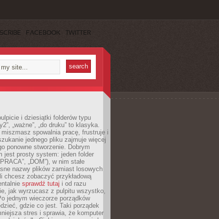
SCRIBE
FACEBOOK
TWITTER
lpicie i dziesiątki folderów typu
y2”, „ważne”, „do druku” to klasyka.
 miszmasz spowalnia pracę, frustruje i
szukanie jednego pliku zajmuje więcej
ego ponowne stworzenie. Dobrym
 jest prosty system: jeden folder
 „PRACA”, „DOM”), w nim stałe
jasne nazwy plików zamiast losowych
śli chcesz zobaczyć przykładową
entalnie
sprawdź tutaj
i od razu
e, jak wyrzucasz z pulpitu wszystko,
Po jednym wieczorze porządków
dzieć, gdzie co jest. Taki porządek
iejsza stres i sprawia, że komputer