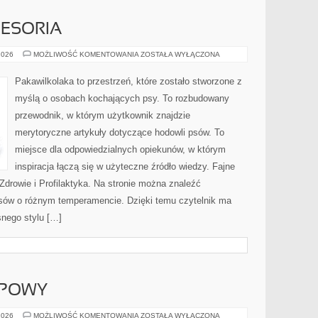
CESORIA
PSIA
2026
MOŻLIWOŚĆ KOMENTOWANIA
ZOSTAŁA WYŁĄCZONA
MODA
I
AKCESORIA
Pakawilkolaka to przestrzeń, które zostało stworzone z
myślą o osobach kochających psy. To rozbudowany
przewodnik, w którym użytkownik znajdzie
merytoryczne artykuły dotyczące hodowli psów. To
miejsce dla odpowiedzialnych opiekunów, w którym
inspiracja łączą się w użyteczne źródło wiedzy. Fajne
i Zdrowie i Profilaktyka. Na stronie można znaleźć
psów o różnym temperamencie. Dzięki temu czytelnik ma
nego stylu […]
UPOWY
PORADNIK
2026
MOŻLIWOŚĆ KOMENTOWANIA
ZOSTAŁA WYŁĄCZONA