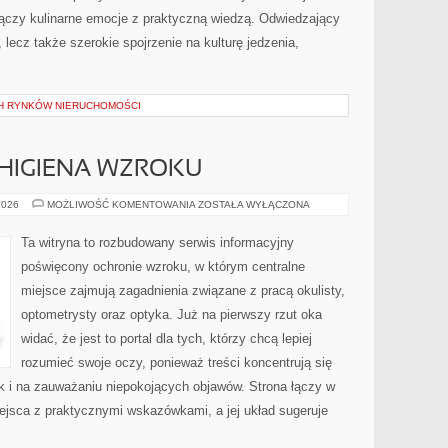
y łączy kulinarne emocje z praktyczną wiedzą. Odwiedzający
i, lecz także szerokie spojrzenie na kulturę jedzenia,
H RYNKÓW NIERUCHOMOŚCI
 HIGIENA WZROKU
PROFILAKTYKA
2026
MOŻLIWOŚĆ KOMENTOWANIA
ZOSTAŁA WYŁĄCZONA
I
HIGIENA
WZROKU
Ta witryna to rozbudowany serwis informacyjny
poświęcony ochronie wzroku, w którym centralne
miejsce zajmują zagadnienia związane z pracą okulisty,
optometrysty oraz optyka. Już na pierwszy rzut oka
widać, że jest to portal dla tych, którzy chcą lepiej
rozumieć swoje oczy, ponieważ treści koncentrują się
k i na zauważaniu niepokojących objawów. Strona łączy w
ejsca z praktycznymi wskazówkami, a jej układ sugeruje