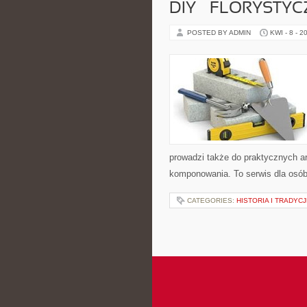
DIY – FLORYSTY
POSTED BY ADMIN
KWI - 8 - 2
prowadzi także do praktycznych ar
komponowania. To serwis dla osób 
CATEGORIES:
HISTORIA I TRADYC