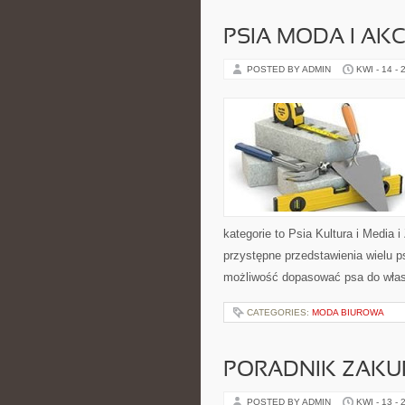
PSIA MODA I AK
POSTED BY ADMIN
KWI - 14 - 
kategorie to Psia Kultura i Media 
przystępne przedstawienia wielu 
możliwość dopasować psa do włas
CATEGORIES:
MODA BIUROWA
PORADNIK ZAK
POSTED BY ADMIN
KWI - 13 - 