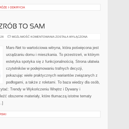
RÓŻE I ODKRYCIA
 ZRÓB TO SAM
PORADNIKI
026
MOŻLIWOŚĆ KOMENTOWANIA
ZOSTAŁA WYŁĄCZONA
DIY
–
ZRÓB
Mars-Net to wartościowa witryna, która poświęcona jest
TO
SAM
urządzaniu domu i mieszkania. To przestrzeń, w którym
estetyka spotyka się z funkcjonalnością. Strona ułatwia
czytelników w podejmowaniu trafnych decyzji,
pokazując wiele praktycznych wariantów związanych z
podłogami, a także z roletami. To baza wiedzy dla osób,
czytać: Trendy w Wykończeniu Wnętrz i Dywany i
eźć obszerne materiały, które tłumaczą istotne tematy
…]
RSKI