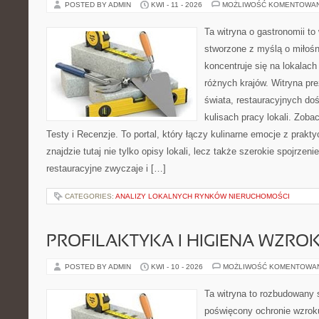
POSTED BY ADMIN
KWI - 11 - 2026
MOŻLIWOŚĆ KOMENTOWA
Ta witryna o gastronomii to
stworzone z myślą o miłośni
koncentruje się na lokalac
różnych krajów. Witryna pre
świata, restauracyjnych do
kulisach pracy lokali. Zobac
Testy i Recenzje. To portal, który łączy kulinarne emocje z prak
znajdzie tutaj nie tylko opisy lokali, lecz także szerokie spojrzeni
restauracyjne zwyczaje i […]
CATEGORIES:
ANALIZY LOKALNYCH RYNKÓW NIERUCHOMOŚCI
PROFILAKTYKA I HIGIENA WZRO
POSTED BY ADMIN
KWI - 10 - 2026
MOŻLIWOŚĆ KOMENTOWA
Ta witryna to rozbudowany 
poświęcony ochronie wzroku