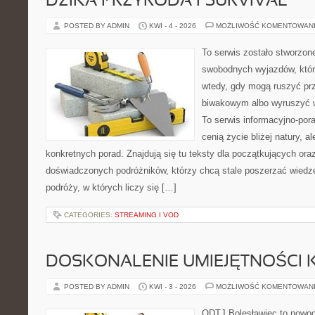
DZIKA PRZYRODA I SURVIVAL
POSTED BY ADMIN
KWI - 4 - 2026
MOŻLIWOŚĆ KOMENTOWAN
To serwis zostało stworzon
swobodnych wyjazdów, które 
wtedy, gdy mogą ruszyć pr
biwakowym albo wyruszyć 
To serwis informacyjno-pora
cenią życie bliżej natury, a
konkretnych porad. Znajdują się tu teksty dla początkujących oraz
doświadczonych podróżników, którzy chcą stale poszerzać wiedzę
podróży, w których liczy się […]
CATEGORIES:
STREAMING I VOD
DOSKONALENIE UMIEJĘTNOŚCI 
POSTED BY ADMIN
KWI - 3 - 2026
MOŻLIWOŚĆ KOMENTOWAN
ODTJ Bolesławiec to nowoc