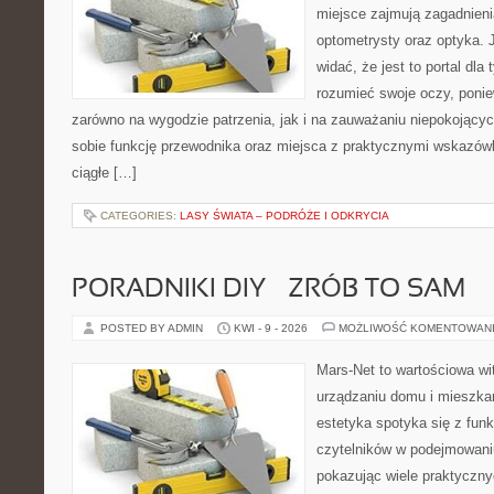
miejsce zajmują zagadnieni
optometrysty oraz optyka. 
widać, że jest to portal dla 
rozumieć swoje oczy, ponie
zarówno na wygodzie patrzenia, jak i na zauważaniu niepokojący
sobie funkcję przewodnika oraz miejsca z praktycznymi wskazówk
ciągłe […]
CATEGORIES:
LASY ŚWIATA – PODRÓŻE I ODKRYCIA
PORADNIKI DIY – ZRÓB TO SAM
POSTED BY ADMIN
KWI - 9 - 2026
MOŻLIWOŚĆ KOMENTOWAN
Mars-Net to wartościowa wit
urządzaniu domu i mieszkan
estetyka spotyka się z funk
czytelników w podejmowaniu
pokazując wiele praktyczn