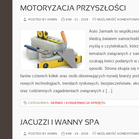
MOTORYZACJA PRZYSZŁOŚCI
POSTED BY ADMIN
KWI - 21 - 2026
MOŻLIWOŚĆ KOMENTOWA
Auto Jarmark to współczesn
śledzą światem samochodów
myślą o czytelnikach, któr
tematach związanych z sam
szukają treści podanych w 
sposób. Strona skupia się 
fanów czterech kółek oraz osób obserwujących rozwój branży jest
nowych technologiach, trendach rynkowych, bezpieczeństwie, ekol
oraz codziennych zagadnieniach związanych z […]
CATEGORIES:
SERWIS I KONSERWACJA SPRZĘTU
JACUZZI I WANNY SPA
POSTED BY ADMIN
KWI - 19 - 2026
MOŻLIWOŚĆ KOMENTOWA