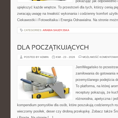
pokazując jak odpowiednio 
upiększyć każde wnętrze. To przestrzeń dla tych, którzy cenią pi
zwracają uwagę na trwałość wykonania i codzienny komfort użytko
Ciekawostki i Fotowoltaika i Energia Odnawialna. Na stronie moż
CATEGORIES:
ARABIA SAUDYJSKA
DLA POCZĄTKUJĄCYCH
POSTED BY ADMIN
KWI - 23 - 2026
MOŻLIWOŚĆ KOMENTOWA
JemWegańsko to przestrzeń,
zamiłowania do gotowania w
przemyślanego podejścia d
To platforma, na której arom
receptury pokazują, że ku
różnorodna, apetyczna i je
kompendium pomysłów dla osób, które poszukują codziennych roz
wieczorny posiłek, deser czy drobną przekąskę. Zobacz także Śni
i Proste. Na stronie […]