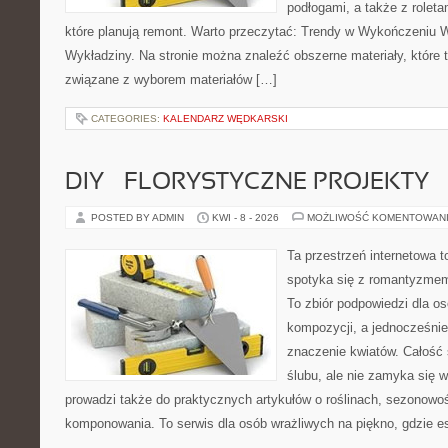
podłogami, a także z roleta
które planują remont. Warto przeczytać: Trendy w Wykończeniu W
Wykładziny. Na stronie można znaleźć obszerne materiały, które 
związane z wyborem materiałów […]
CATEGORIES:
KALENDARZ WĘDKARSKI
DIY – FLORYSTYCZNE PROJEKTY
POSTED BY ADMIN
KWI - 8 - 2026
MOŻLIWOŚĆ KOMENTOWAN
Ta przestrzeń internetowa t
spotyka się z romantyzmem
To zbiór podpowiedzi dla os
kompozycji, a jednocześnie
znaczenie kwiatów. Całość 
ślubu, ale nie zamyka się w
prowadzi także do praktycznych artykułów o roślinach, sezonowoś
komponowania. To serwis dla osób wrażliwych na piękno, gdzie es