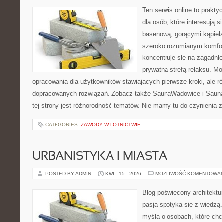
Ten serwis online to prakt
dla osób, które interesują s
basenową, gorącymi kąpiel
szeroko rozumianym komfor
koncentruje się na zagadni
prywatną strefą relaksu. M
opracowania dla użytkowników stawiających pierwsze kroki, ale r
dopracowanych rozwiązań. Zobacz także SaunaWadowice i Sauna
tej strony jest różnorodność tematów. Nie mamy tu do czynienia
CATEGORIES:
ZAWODY W LOTNICTWIE
URBANISTYKA I MIASTA
POSTED BY ADMIN
KWI - 15 - 2026
MOŻLIWOŚĆ KOMENTOWA
Blog poświęcony architektu
pasja spotyka się z wiedzą
myślą o osobach, które chcą