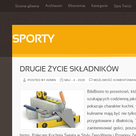
Archiwum
Ekonomia
Kategorie
Strona główna
Spis Treści
SPORTY
DRUGIE ŻYCIE SKŁADNIKÓW
POSTED BY ADMIN
MAJ - 4 - 2026
MOŻLIWOŚĆ KOMENTOWAN
BibiBistro to przestrzeń, k
szukających codzienną jako
pokazuje charakter kuchni,
kulinarne mają być nie tylk
przygotowane z dbałością. 
zainteresować gości, posz
bistro. Polecam Kuchnia Świata w Stylu Zero-Waste i Przepisy Z