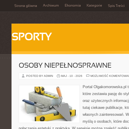
Archiwum
Ekonomia
Kategorie
Strona główna
Spis Treści
SPORTY
OSOBY NIEPEŁNOSPRAWNE
POSTED BY ADMIN
MAJ - 10 - 2026
MOŻLIWOŚĆ KOMENTOWA
Portal Olgakomorowska.pl 
które zestawia pasję do styl
oraz użytecznych informacj
tutaj ciekawe publikacje, k
własnych zainteresowań. Wi
myślą o osobach, które doce
połączenia estetyki z praktyką. W serwisie można znaleźć publik