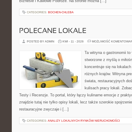
Biznesie i Kawowe Podróże. Na stronie można […]
CATEGORIES:
BOCHEN-CHLEBA
POLECANE LOKALE
POSTED BY ADMIN
KWI - 11 - 2026
MOŻLIWOŚĆ KOMENTOWA
Ta witryna o gastronomii to
stworzone z myślą o miłośni
koncentruje się na lokalac
różnych krajów. Witryna pre
świata, restauracyjnych do
kulisach pracy lokali. Zobac
Testy i Recenzje. To portal, który łączy kulinarne emocje z prak
znajdzie tutaj nie tylko opisy lokali, lecz także szerokie spojrzeni
restauracyjne zwyczaje i […]
CATEGORIES:
ANALIZY LOKALNYCH RYNKÓW NIERUCHOMOŚCI