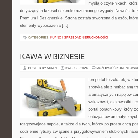
myślą o czytelnikach, którz
dotyczących krzeseł i szeroko rozumianego wygody. Nowości to E
Premium i Designerskie. Strona została stworzona dla osób, któ
elementy wyposażenia […]
CATEGORIES:
KUPNO I SPRZEDAŻ NIERUCHOMOŚCI
KAWA W BIZNESIE
POSTED BY ADMIN
KWI - 12 - 2026
MOŻLIWOŚĆ KOMENTOWA
ten portal to zakątek, w k
spotyka się z herbacianą tr
aromatycznych napojów zam
wskazówki, ciekawostki i c
portal poradnikowy, który z
entuzjastów aromatycznych
rozgrzewające napoje, a także dla tych, którzy po prostu chcą p
codzienne rytuały związane z przygotowywaniem ulubionych nap