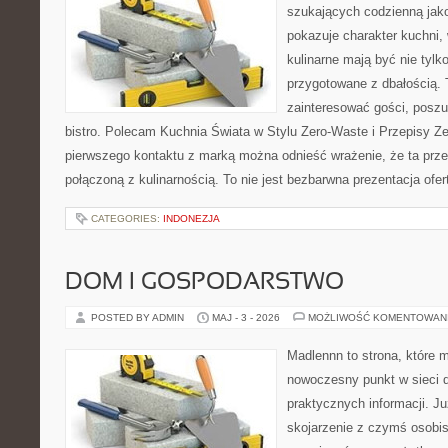
szukających codzienną jako
pokazuje charakter kuchni,
kulinarne mają być nie tylk
przygotowane z dbałością. 
zainteresować gości, posz
bistro. Polecam Kuchnia Świata w Stylu Zero-Waste i Przepisy Z
pierwszego kontaktu z marką można odnieść wrażenie, że ta prze
połączoną z kulinarnością. To nie jest bezbarwna prezentacja ofer
CATEGORIES:
INDONEZJA
DOM I GOSPODARSTWO
POSTED BY ADMIN
MAJ - 3 - 2026
MOŻLIWOŚĆ KOMENTOWAN
Madlennn to strona, które 
nowoczesny punkt w sieci 
praktycznych informacji. 
skojarzenie z czymś osobi