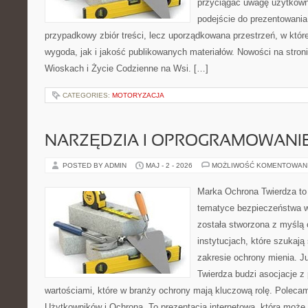
przyciągać uwagę użytkowni
podejście do prezentowania 
przypadkowy zbiór treści, lecz uporządkowana przestrzeń, w któ
wygoda, jak i jakość publikowanych materiałów. Nowości na stron
Wioskach i Życie Codzienne na Wsi. […]
CATEGORIES:
MOTORYZACJA
NARZĘDZIA I OPROGRAMOWANI
POSTED BY ADMIN
MAJ - 2 - 2026
MOŻLIWOŚĆ KOMENTOWAN
Marka Ochrona Twierdza to 
tematyce bezpieczeństwa w
została stworzona z myślą 
instytucjach, które szukaj
zakresie ochrony mienia. 
Twierdza budzi asocjacje z 
wartościami, które w branży ochrony mają kluczową rolę. Polecam
Użytkowników i Ochrona. To prezentacja internetowa, która może