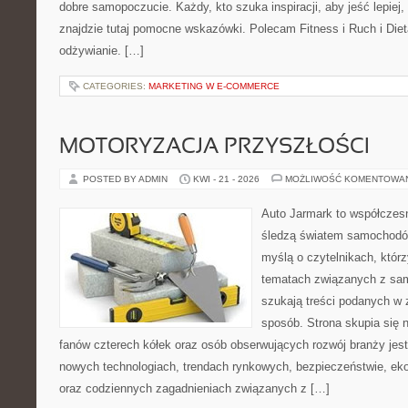
dobre samopoczucie. Każdy, kto szuka inspiracji, aby jeść lepiej, 
znajdzie tutaj pomocne wskazówki. Polecam Fitness i Ruch i Die
odżywianie. […]
CATEGORIES:
MARKETING W E-COMMERCE
MOTORYZACJA PRZYSZŁOŚCI
POSTED BY ADMIN
KWI - 21 - 2026
MOŻLIWOŚĆ KOMENTOWA
Auto Jarmark to współczesn
śledzą światem samochodów
myślą o czytelnikach, któr
tematach związanych z sam
szukają treści podanych w 
sposób. Strona skupia się 
fanów czterech kółek oraz osób obserwujących rozwój branży jest
nowych technologiach, trendach rynkowych, bezpieczeństwie, ekol
oraz codziennych zagadnieniach związanych z […]