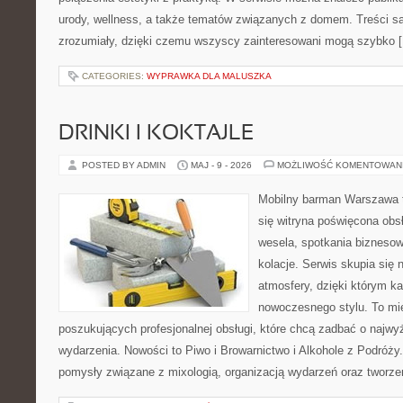
urody, wellness, a także tematów związanych z domem. Treści s
zrozumiały, dzięki czemu wszyscy zainteresowani mogą szybko 
CATEGORIES:
WYPRAWKA DLA MALUSZKA
DRINKI I KOKTAJLE
POSTED BY ADMIN
MAJ - 9 - 2026
MOŻLIWOŚĆ KOMENTOWAN
Mobilny barman Warszawa t
się witryna poświęcona obs
wesela, spotkania biznesow
kolacje. Serwis skupia się 
atmosfery, dzięki którym k
nowoczesnego stylu. To mi
poszukujących profesjonalnej obsługi, które chcą zadbać o naj
wydarzenia. Nowości to Piwo i Browarnictwo i Alkohole z Podróży
pomysły związane z mixologią, organizacją wydarzeń oraz tworz