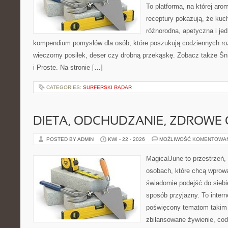
To platforma, na której arom
receptury pokazują, że ku
różnorodna, apetyczna i je
kompendium pomysłów dla osób, które poszukują codziennych roz
wieczorny posiłek, deser czy drobną przekąskę. Zobacz także Śni
i Proste. Na stronie […]
CATEGORIES:
SURFERSKI RADAR
DIETA, ODCHUDZANIE, ZDROWE
POSTED BY ADMIN
KWI - 22 - 2026
MOŻLIWOŚĆ KOMENTOWA
MagicalJune to przestrzeń,
osobach, które chcą wprow
świadomie podejść do siebie
sposób przyjazny. To inter
poświęcony tematom takim 
zbilansowane żywienie, cod