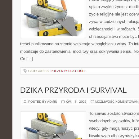
splata zwykłe życie z modl
życie religijne nie jest ode
żywa w codziennych relacj
wdzięczności i w próbach. 
chrześcijaństwo może być b
treści publikowane na stronie wspierają w pogłębianiu wiary. To 
mobilizuje do zastanowienia, modlitwy oraz odkrywania sensu. No
Co […]
CATEGORIES:
PREZENTY DLA GOŚCI
DZIKA PRZYRODA I SURVIVAL
POSTED BY ADMIN
KWI - 4 - 2026
MOŻLIWOŚĆ KOMENTOWAN
To serwis zostało stworzon
swobodnych wyjazdów, które 
wtedy, gdy mogą ruszyć pr
biwakowym albo wyruszyć 