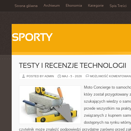
Archiwum
Ekonomia
Kategorie
Strona główna
Spis Treści
SPORTY
TESTY I RECENZJE TECHNOLOGII
POSTED BY ADMIN
MAJ - 5 - 2026
MOŻLIWOŚĆ KOMENTOWAN
Moto Concierge to samocho
który został przygotowany 
szukających wiedzy o samo
przede wszystkim na prakt
związanych z kupnem samo
dostępnych na rynku wtórn
czytelnik może znaleźć podpowiedzi przydatne zarówno przed za