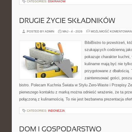
CATEGORIES:
DSKRAKOW
DRUGIE ŻYCIE SKŁADNIKÓW
POSTED BY ADMIN
MAJ - 4 - 2026
MOŻLIWOŚĆ KOMENTOWAN
BibiBistro to przestrzeń, k
szukających codzienną jako
pokazuje charakter kuchni,
kulinarne mają być nie tylk
przygotowane z dbałością. 
zainteresować gości, posz
bistro. Polecam Kuchnia Świata w Stylu Zero-Waste i Przepisy Z
pierwszego kontaktu z marką można odnieść wrażenie, że ta prze
połączoną z kulinarnością. To nie jest bezbarwna prezentacja ofer
CATEGORIES:
INDONEZJA
DOM I GOSPODARSTWO