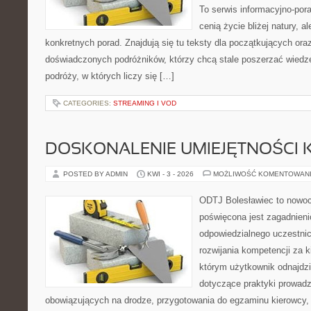
To serwis informacyjno-pora
cenią życie bliżej natury, a
konkretnych porad. Znajdują się tu teksty dla początkujących oraz
doświadczonych podróżników, którzy chcą stale poszerzać wiedzę
podróży, w których liczy się […]
CATEGORIES:
STREAMING I VOD
DOSKONALENIE UMIEJĘTNOŚCI 
POSTED BY ADMIN
KWI - 3 - 2026
MOŻLIWOŚĆ KOMENTOWAN
ODTJ Bolesławiec to nowoc
poświęcona jest zagadnien
odpowiedzialnego uczestni
rozwijania kompetencji za k
którym użytkownik odnajdzi
dotyczące praktyki prowadze
obowiązujących na drodze, przygotowania do egzaminu kierowcy, 