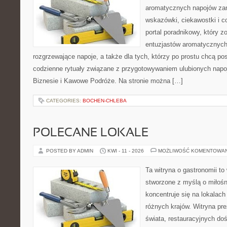
aromatycznych napojów zam
wskazówki, ciekawostki i c
portal poradnikowy, który z
entuzjastów aromatycznych
rozgrzewające napoje, a także dla tych, którzy po prostu chcą p
codzienne rytuały związane z przygotowywaniem ulubionych nap
Biznesie i Kawowe Podróże. Na stronie można […]
CATEGORIES:
BOCHEN-CHLEBA
POLECANE LOKALE
POSTED BY ADMIN
KWI - 11 - 2026
MOŻLIWOŚĆ KOMENTOWA
Ta witryna o gastronomii to
stworzone z myślą o miłośni
koncentruje się na lokalac
różnych krajów. Witryna pre
świata, restauracyjnych do