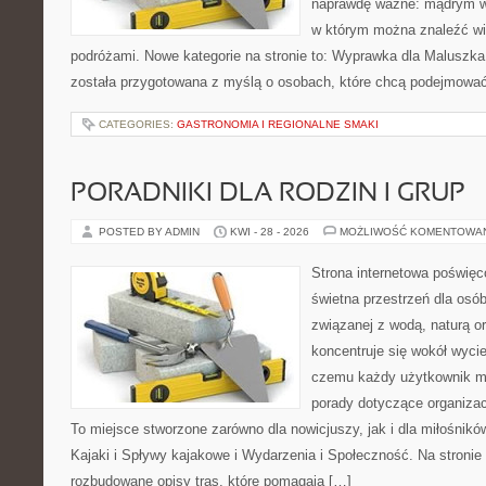
naprawdę ważne: mądrym wy
w którym można znaleźć wi
podróżami. Nowe kategorie na stronie to: Wyprawka dla Maluszka i
została przygotowana z myślą o osobach, które chcą podejmowa
CATEGORIES:
GASTRONOMIA I REGIONALNE SMAKI
PORADNIKI DLA RODZIN I GRUP
POSTED BY ADMIN
KWI - 28 - 2026
MOŻLIWOŚĆ KOMENTOWA
Strona internetowa poświęc
świetna przestrzeń dla osób,
związanej z wodą, naturą o
koncentruje się wokół wyci
czemu każdy użytkownik m
porady dotyczące organizac
To miejsce stworzone zarówno dla nowicjuszy, jak i dla miłośni
Kajaki i Spływy kajakowe i Wydarzenia i Społeczność. Na stroni
rozbudowane opisy tras, które pomagają […]