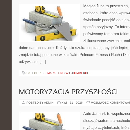
MagicalJune to przestrzeń,
osobach, które chcą wprow
świadomie podejść do siebie
sposób przyjazny. To inter
poświęcony tematom takim 
zbilansowane żywienie, cod
dobre samopoczucie. Każdy, kto szuka inspiracji, aby jeść lepiej, 
znajdzie tutaj pomocne wskazówki. Polecam Fitness i Ruch i Die
odżywianie. […]
CATEGORIES:
MARKETING W E-COMMERCE
MOTORYZACJA PRZYSZŁOŚCI
POSTED BY ADMIN
KWI - 21 - 2026
MOŻLIWOŚĆ KOMENTOWA
Auto Jarmark to współczesn
śledzą światem samochodów
myślą o czytelnikach, któr