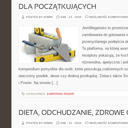
DLA POCZĄTKUJĄCYCH
POSTED BY ADMIN
KWI - 23 - 2026
MOŻLIWOŚĆ KOMENTOWA
JemWegańsko to przestrzeń,
zamiłowania do gotowania w
przemyślanego podejścia d
To platforma, na której arom
receptury pokazują, że ku
różnorodna, apetyczna i je
kompendium pomysłów dla osób, które poszukują codziennych roz
wieczorny posiłek, deser czy drobną przekąskę. Zobacz także Śni
i Proste. Na stronie […]
CATEGORIES:
SURFERSKI RADAR
DIETA, ODCHUDZANIE, ZDROWE
POSTED BY ADMIN
KWI - 22 - 2026
MOŻLIWOŚĆ KOMENTOWA