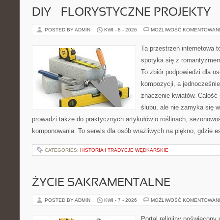
DIY – FLORYSTYCZNE PROJEKTY
POSTED BY ADMIN
KWI - 8 - 2026
MOŻLIWOŚĆ KOMENTOWAN
Ta przestrzeń internetowa t
spotyka się z romantyzmem
To zbiór podpowiedzi dla os
kompozycji, a jednocześnie
znaczenie kwiatów. Całość 
ślubu, ale nie zamyka się w
prowadzi także do praktycznych artykułów o roślinach, sezonowoś
komponowania. To serwis dla osób wrażliwych na piękno, gdzie es
CATEGORIES:
HISTORIA I TRADYCJE WĘDKARSKIE
ŻYCIE SAKRAMENTALNE
POSTED BY ADMIN
KWI - 7 - 2026
MOŻLIWOŚĆ KOMENTOWAN
Portal religijny poświęcony