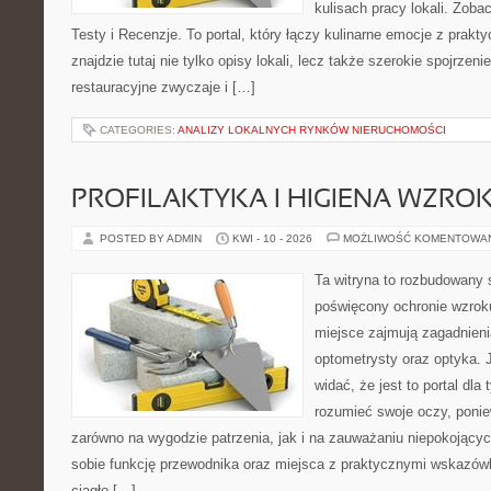
kulisach pracy lokali. Zobac
Testy i Recenzje. To portal, który łączy kulinarne emocje z prak
znajdzie tutaj nie tylko opisy lokali, lecz także szerokie spojrzeni
restauracyjne zwyczaje i […]
CATEGORIES:
ANALIZY LOKALNYCH RYNKÓW NIERUCHOMOŚCI
PROFILAKTYKA I HIGIENA WZRO
POSTED BY ADMIN
KWI - 10 - 2026
MOŻLIWOŚĆ KOMENTOWA
Ta witryna to rozbudowany 
poświęcony ochronie wzroku
miejsce zajmują zagadnieni
optometrysty oraz optyka. 
widać, że jest to portal dla 
rozumieć swoje oczy, ponie
zarówno na wygodzie patrzenia, jak i na zauważaniu niepokojący
sobie funkcję przewodnika oraz miejsca z praktycznymi wskazówk
ciągłe […]