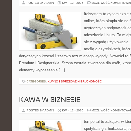
POSTED BY ADMIN
KWI - 13 - 2026
MOŻLIWOŚĆ KOMENTOWA
Italsystem to dynamicznie r
online, która skupia się na 
użytecznych podpowiedziac
mieszkanie i biuro. To miej
się z wygodą użytkowania, 
myślą o czytelnikach, którz
dotyczących krzeseł i szeroko rozumianego wygody. Nowości to E
Premium i Designerskie. Strona została stworzona dla osób, któ
elementy wyposażenia […]
CATEGORIES:
KUPNO I SPRZEDAŻ NIERUCHOMOŚCI
KAWA W BIZNESIE
POSTED BY ADMIN
KWI - 12 - 2026
MOŻLIWOŚĆ KOMENTOWA
ten portal to zakątek, w k
spotyka się z herbacianą tr