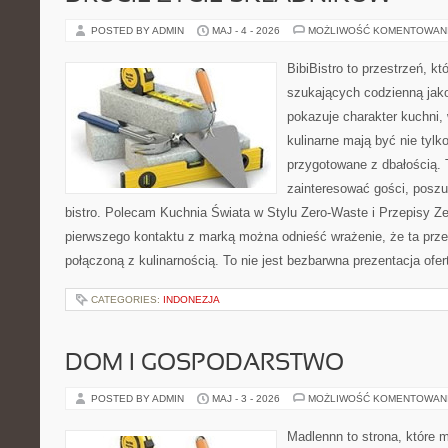
POSTED BY ADMIN
MAJ - 4 - 2026
MOŻLIWOŚĆ KOMENTOWAN
BibiBistro to przestrzeń, k
szukających codzienną jako
pokazuje charakter kuchni,
kulinarne mają być nie tylk
przygotowane z dbałością. 
zainteresować gości, posz
bistro. Polecam Kuchnia Świata w Stylu Zero-Waste i Przepisy Z
pierwszego kontaktu z marką można odnieść wrażenie, że ta prze
połączoną z kulinarnością. To nie jest bezbarwna prezentacja ofer
CATEGORIES:
INDONEZJA
DOM I GOSPODARSTWO
POSTED BY ADMIN
MAJ - 3 - 2026
MOŻLIWOŚĆ KOMENTOWAN
Madlennn to strona, które 