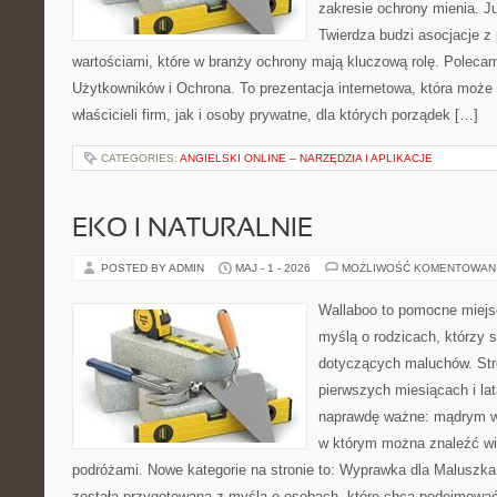
zakresie ochrony mienia. 
Twierdza budzi asocjacje z 
wartościami, które w branży ochrony mają kluczową rolę. Polecam
Użytkowników i Ochrona. To prezentacja internetowa, która może
właścicieli firm, jak i osoby prywatne, dla których porządek […]
CATEGORIES:
ANGIELSKI ONLINE – NARZĘDZIA I APLIKACJE
EKO I NATURALNIE
POSTED BY ADMIN
MAJ - 1 - 2026
MOŻLIWOŚĆ KOMENTOWAN
Wallaboo to pomocne miejs
myślą o rodzicach, którzy 
dotyczących maluchów. Str
pierwszych miesiącach i lat
naprawdę ważne: mądrym wy
w którym można znaleźć wi
podróżami. Nowe kategorie na stronie to: Wyprawka dla Maluszka i
została przygotowana z myślą o osobach, które chcą podejmowa