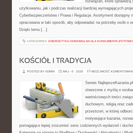
rozwiązań, które sprawdzą
użytkowaniu, jak i podczas realizacji bardziej wymagających proj
Cyberbezpieczeństwo i Prawa i Regulacje. Asortyment dostępny na
opracowana w taki sposób, aby odpowiadać na potrzeby osób o 
Dzięki temu […]
CATEGORIES:
ENERGETYKA ODNAWIALNA DLA KONSUMENTA (FOTOWOL
KOŚCIÓŁ I TRADYCJA
POSTED BY ADMIN
MAJ - 6 - 2026
MOŻLIWOŚĆ KOMENTOWAN
Serwis NajlepszeKazania.p
stworzone z myślą o osobac
wartościowych treści zwią
duchowym, religią oraz za
przestrzeń, w której odbio
motywujące kazania, rozważ
pomagające lepiej zrozumieć sens codziennych wydarzeń i duch
Kategorie na stronie to Modlitwa i Duchowość i Aktualności i Wyd