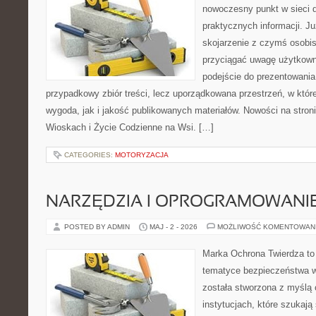
nowoczesny punkt w sieci 
praktycznych informacji. 
skojarzenie z czymś osobi
przyciągać uwagę użytkowni
podejście do prezentowania 
przypadkowy zbiór treści, lecz uporządkowana przestrzeń, w któ
wygoda, jak i jakość publikowanych materiałów. Nowości na stron
Wioskach i Życie Codzienne na Wsi. […]
CATEGORIES:
MOTORYZACJA
NARZĘDZIA I OPROGRAMOWANI
POSTED BY ADMIN
MAJ - 2 - 2026
MOŻLIWOŚĆ KOMENTOWAN
Marka Ochrona Twierdza to 
tematyce bezpieczeństwa w
została stworzona z myślą 
instytucjach, które szukaj