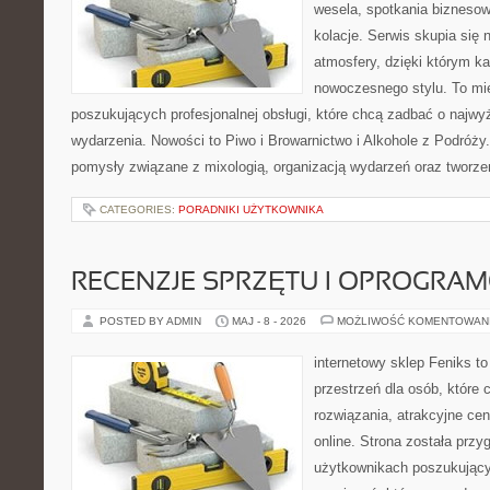
wesela, spotkania biznesow
kolacje. Serwis skupia się 
atmosfery, dzięki którym k
nowoczesnego stylu. To mi
poszukujących profesjonalnej obsługi, które chcą zadbać o naj
wydarzenia. Nowości to Piwo i Browarnictwo i Alkohole z Podróży
pomysły związane z mixologią, organizacją wydarzeń oraz tworz
CATEGORIES:
PORADNIKI UŻYTKOWNIKA
RECENZJE SPRZĘTU I OPROGRA
POSTED BY ADMIN
MAJ - 8 - 2026
MOŻLIWOŚĆ KOMENTOWAN
internetowy sklep Feniks to
przestrzeń dla osób, które
rozwiązania, atrakcyjne c
online. Strona została prz
użytkownikach poszukujący