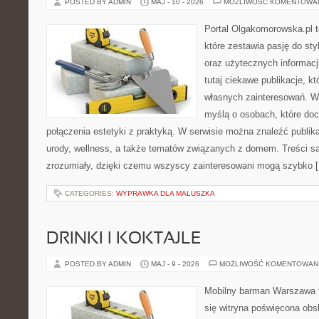
POSTED BY ADMIN
MAJ - 10 - 2026
MOŻLIWOŚĆ KOMENTOWA
Portal Olgakomorowska.pl 
które zestawia pasję do styl
oraz użytecznych informacj
tutaj ciekawe publikacje, k
własnych zainteresowań. Wi
myślą o osobach, które doce
połączenia estetyki z praktyką. W serwisie można znaleźć publik
urody, wellness, a także tematów związanych z domem. Treści s
zrozumiały, dzięki czemu wszyscy zainteresowani mogą szybko 
CATEGORIES:
WYPRAWKA DLA MALUSZKA
DRINKI I KOKTAJLE
POSTED BY ADMIN
MAJ - 9 - 2026
MOŻLIWOŚĆ KOMENTOWAN
Mobilny barman Warszawa t
się witryna poświęcona obs