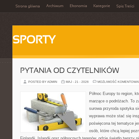
Archiwum
Ekonomia
Kategorie
Strona główna
Spis Treści
SPORTY
PYTANIA OD CZYTELNIKÓW
POSTED BY ADMIN
MAJ - 21 - 2026
MOŻLIWOŚĆ KOMENTOWA
Północ Europy to region, kt
marzące o podróżach. To z
surowa przyroda spotyka się
wyprawa może stać się inspi
poświęcona tej tematyce je
osób, które chcą lepiej poz
Finlandii, Islandii oraz północnych terenów, gdzie światło tworzy n