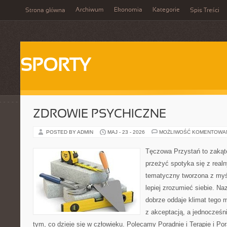
Archiwum
Ekonomia
Kategorie
Strona główna
Spis Treści
SPORTY
ZDROWIE PSYCHICZNE
POSTED BY ADMIN
MAJ - 23 - 2026
MOŻLIWOŚĆ KOMENTOWA
Tęczowa Przystań to zakąte
przeżyć spotyka się z real
tematyczny tworzona z myś
lepiej zrozumieć siebie. N
dobrze oddaje klimat tego m
z akceptacją, a jednocześni
tym, co dzieje się w człowieku. Polecamy Poradnie i Terapie i Por