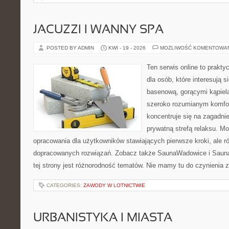
JACUZZI I WANNY SPA
POSTED BY ADMIN
KWI - 19 - 2026
MOŻLIWOŚĆ KOMENTOWA
Ten serwis online to prakt
dla osób, które interesują s
basenową, gorącymi kąpiel
szeroko rozumianym komfor
koncentruje się na zagadni
prywatną strefą relaksu. M
opracowania dla użytkowników stawiających pierwsze kroki, ale r
dopracowanych rozwiązań. Zobacz także SaunaWadowice i Sauna
tej strony jest różnorodność tematów. Nie mamy tu do czynienia
CATEGORIES:
ZAWODY W LOTNICTWIE
URBANISTYKA I MIASTA