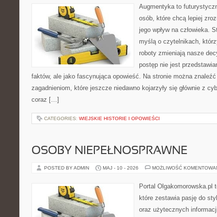
Augmentyka to futurystyczn
osób, które chcą lepiej zro
jego wpływ na człowieka. S
myślą o czytelnikach, którzy
roboty zmieniają nasze dec
postęp nie jest przedstawia
faktów, ale jako fascynująca opowieść. Na stronie można znaleźć
zagadnieniom, które jeszcze niedawno kojarzyły się głównie z cy
coraz […]
CATEGORIES:
WIEJSKIE HISTORIE I OPOWIEŚCI
OSOBY NIEPEŁNOSPRAWNE
POSTED BY ADMIN
MAJ - 10 - 2026
MOŻLIWOŚĆ KOMENTOWA
Portal Olgakomorowska.pl 
które zestawia pasję do styl
oraz użytecznych informacj