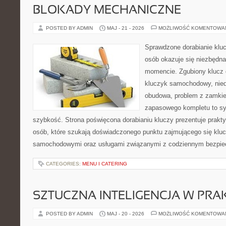
BLOKADY MECHANICZNE
POSTED BY ADMIN
MAJ - 21 - 2026
MOŻLIWOŚĆ KOMENTOWA
Sprawdzone dorabianie klucz
osób okazuje się niezbędn
momencie. Zgubiony klucz 
kluczyk samochodowy, niedz
obudowa, problem z zamkie
zapasowego kompletu to syt
szybkość. Strona poświęcona dorabianiu kluczy prezentuje prakt
osób, które szukają doświadczonego punktu zajmującego się klu
samochodowymi oraz usługami związanymi z codziennym bezpie
CATEGORIES:
MENU I CATERING
SZTUCZNA INTELIGENCJA W PRA
POSTED BY ADMIN
MAJ - 20 - 2026
MOŻLIWOŚĆ KOMENTOWA