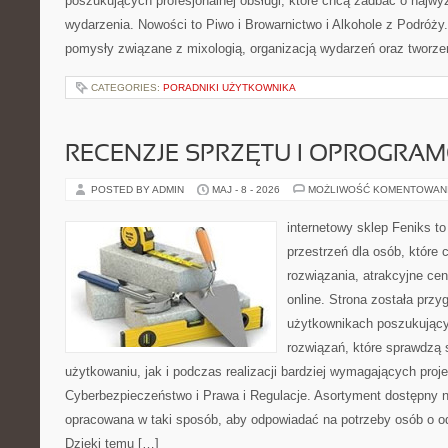
poszukujących profesjonalnej obsługi, które chcą zadbać o naj
wydarzenia. Nowości to Piwo i Browarnictwo i Alkohole z Podróży
pomysły związane z mixologią, organizacją wydarzeń oraz tworz
CATEGORIES:
PORADNIKI UŻYTKOWNIKA
RECENZJE SPRZĘTU I OPROGRA
POSTED BY ADMIN
MAJ - 8 - 2026
MOŻLIWOŚĆ KOMENTOWAN
internetowy sklep Feniks to
przestrzeń dla osób, które
rozwiązania, atrakcyjne c
online. Strona została prz
użytkownikach poszukujący
rozwiązań, które sprawdzą
użytkowaniu, jak i podczas realizacji bardziej wymagających proj
Cyberbezpieczeństwo i Prawa i Regulacje. Asortyment dostępny na
opracowana w taki sposób, aby odpowiadać na potrzeby osób o 
Dzięki temu […]