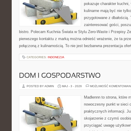
pokazuje charakter kuchni,
kulinarne mają być nie tylk
przygotowane z dbałością. 
zainteresować gości, posz
bistro. Polecam Kuchnia Świata w Stylu Zero-Waste i Przepisy Z
pierwszego kontaktu z marką można odnieść wrażenie, że ta prze
połączoną z kulinarnością. To nie jest bezbarwna prezentacja ofer
CATEGORIES:
INDONEZJA
DOM I GOSPODARSTWO
POSTED BY ADMIN
MAJ - 3 - 2026
MOŻLIWOŚĆ KOMENTOWAN
Madlennn to strona, które 
nowoczesny punkt w sieci 
praktycznych informacji. 
skojarzenie z czymś osobi
przyciągać uwagę użytkowni