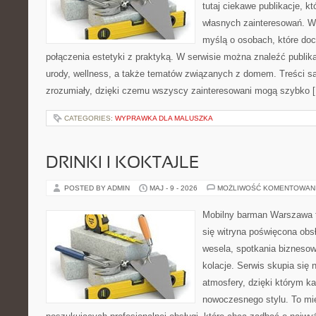
tutaj ciekawe publikacje, k
własnych zainteresowań. Wi
myślą o osobach, które doce
połączenia estetyki z praktyką. W serwisie można znaleźć publik
urody, wellness, a także tematów związanych z domem. Treści s
zrozumiały, dzięki czemu wszyscy zainteresowani mogą szybko 
CATEGORIES:
WYPRAWKA DLA MALUSZKA
DRINKI I KOKTAJLE
POSTED BY ADMIN
MAJ - 9 - 2026
MOŻLIWOŚĆ KOMENTOWAN
Mobilny barman Warszawa t
się witryna poświęcona obs
wesela, spotkania biznesow
kolacje. Serwis skupia się 
atmosfery, dzięki którym k
nowoczesnego stylu. To mi