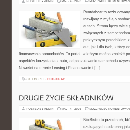
POSTED BY ADMIN
MAJ - 4 - 2026
MOŻLIWOŚĆ KOMENTOWAN
Rentdabcar to rozbudowany 
rozwijany z myślą o osobac
autach. Strona łączy wiele
związanych z samochodami
praktycznym poradnikiem z
aut, jak i dla tych, którzy d
finansowania samochodów. To portal, w którym można znaleźć p
aspektów korzystania z auta, od poszukiwania samochodu używa
Nowości na stronie Leasing i Finansowanie i […]
CATEGORIES:
DSKRAKOW
DRUGIE ŻYCIE SKŁADNIKÓW
POSTED BY ADMIN
MAJ - 4 - 2026
MOŻLIWOŚĆ KOMENTOWAN
BibiBistro to przestrzeń, k
szukających codzienną jako