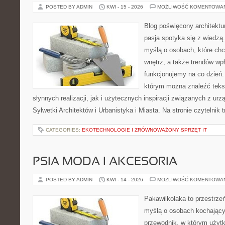
POSTED BY ADMIN
KWI - 15 - 2026
MOŻLIWOŚĆ KOMENTOWA
Blog poświęcony architektu
pasja spotyka się z wiedzą
myślą o osobach, które chcą
wnętrz, a także trendów wpł
funkcjonujemy na co dzień.
którym można znaleźć teks
słynnych realizacji, jak i użytecznych inspiracji związanych z 
Sylwetki Architektów i Urbanistyka i Miasta. Na stronie czytelnik 
CATEGORIES:
EKOTECHNOLOGIE I ZRÓWNOWAŻONY SPRZĘT IT
PSIA MODA I AKCESORIA
POSTED BY ADMIN
KWI - 14 - 2026
MOŻLIWOŚĆ KOMENTOWA
Pakawilkolaka to przestrzeń
myślą o osobach kochający
przewodnik, w którym użytk