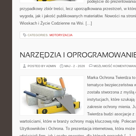
podejście do prezentowania 
przypadkowy zbiór treści, lecz uporządkowana przestrzeń, w któ
wygoda, jak i jakość publikowanych materiałów. Nowości na stron
Wioskach i Życie Codzienne na Wsi. […]
CATEGORIES:
MOTORYZACJA
NARZĘDZIA I OPROGRAMOWANI
POSTED BY ADMIN
MAJ - 2 - 2026
MOŻLIWOŚĆ KOMENTOWAN
Marka Ochrona Twierdza to 
tematyce bezpieczeństwa w
została stworzona z myślą 
instytucjach, które szukaj
zakresie ochrony mienia. 
Twierdza budzi asocjacje z 
wartościami, które w branży ochrony mają kluczową rolę. Polecam
Użytkowników i Ochrona. To prezentacja internetowa, która może
właścicieli firm, jak i osoby prywatne, dla których porządek […]