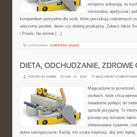
receptury pokazują, że ku
różnorodna, apetyczna i je
kompendium pomysłów dla osób, które poszukują codziennych roz
wieczorny posiłek, deser czy drobną przekąskę. Zobacz także Śni
i Proste. Na stronie […]
CATEGORIES:
SURFERSKI RADAR
DIETA, ODCHUDZANIE, ZDROWE
POSTED BY ADMIN
KWI - 22 - 2026
MOŻLIWOŚĆ KOMENTOWA
MagicalJune to przestrzeń,
osobach, które chcą wprow
świadomie podejść do siebie
sposób przyjazny. To inter
poświęcony tematom takim 
zbilansowane żywienie, cod
dobre samopoczucie. Każdy, kto szuka inspiracji, aby jeść lepiej, 