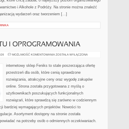
ługi, które chcą zadbać o najwyższy poziom organizowanego
warnictwo i Alkohole z Podróży. Na stronie można znaleźć
ganizacją wydarzeń oraz tworzeniem […]
WNIKA
ĘTU I OPROGRAMOWANIA
RECENZJE
026
MOŻLIWOŚĆ KOMENTOWANIA
ZOSTAŁA WYŁĄCZONA
SPRZĘTU
I
OPROGRAMOWANIA
internetowy sklep Feniks to stale poszerzająca ofertę
przestrzeń dla osób, które cenią sprawdzone
rozwiązania, atrakcyjne ceny oraz wygodę zakupów
online. Strona została przygotowana z myślą o
użytkownikach poszukujących funkcjonalnych
rozwiązań, które sprawdzą się zarówno w codziennym
acji bardziej wymagających projektów. Nowości to
ulacje. Asortyment dostępny na stronie została
dpowiadać na potrzeby osób o odmiennych oczekiwaniach.