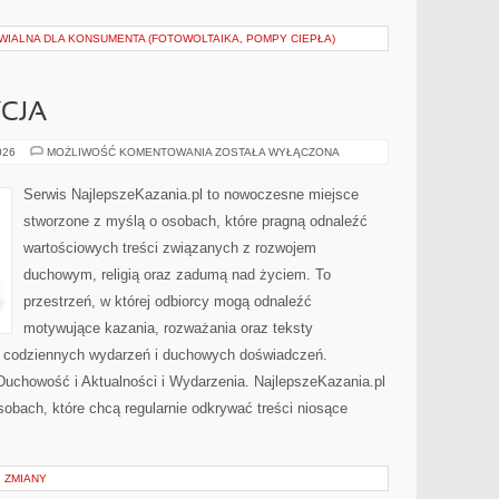
IALNA DLA KONSUMENTA (FOTOWOLTAIKA, POMPY CIEPŁA)
YCJA
KOŚCIÓŁ
026
MOŻLIWOŚĆ KOMENTOWANIA
ZOSTAŁA WYŁĄCZONA
I
TRADYCJA
Serwis NajlepszeKazania.pl to nowoczesne miejsce
stworzone z myślą o osobach, które pragną odnaleźć
wartościowych treści związanych z rozwojem
duchowym, religią oraz zadumą nad życiem. To
przestrzeń, w której odbiorcy mogą odnaleźć
motywujące kazania, rozważania oraz teksty
s codziennych wydarzeń i duchowych doświadczeń.
i Duchowość i Aktualności i Wydarzenia. NajlepszeKazania.pl
obach, które chcą regularnie odkrywać treści niosące
 ZMIANY