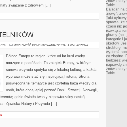
znów zaczyna
Tobie.
tematy związane z zdrowiem […]
Bałagan na pu
„nowy”, „now
Taki cyfrowy
sprawia, że 
czasu niż j
rozwiązaniem
YTELNIKÓW
główny (np.
kategorie i 
skrótów. Je
PYTANIA
 2026
MOŻLIWOŚĆ KOMENTOWANIA
ZOSTAŁA WYŁĄCZONA
strukturę, m
OD
CZYTELNIKÓW
wyobraź sobi
Północ Europy to region, które od lat kusi osoby
co zbędne. 
będziesz wie
marzące o podróżach. To zakątek Europy, w którym
naprawdę zmn
znów zaczyna
surowa przyroda spotyka się z lokalną kulturą, a każda
Tobie.
wyprawa może stać się inspirującą historią. Strona
poświęcona tej tematyce jest czytelną bazą wiedzy dla
osób, które chcą lepiej poznać Danii, Szwecji, Norwegii,
 terenów, gdzie światło tworzy niepowtarzalny nastrój.
a i Zjawiska Natury i Przyroda […]
NE