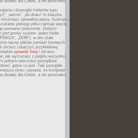
 działać dla Ciebie, a nie przeciwko
lpicie i dziesiątki folderów typu
y2”, „ważne”, „do druku” to klasyka.
 miszmasz spowalnia pracę, frustruje i
szukanie jednego pliku zajmuje więcej
ego ponowne stworzenie. Dobrym
 jest prosty system: jeden folder
 „PRACA”, „DOM”), w nim stałe
jasne nazwy plików zamiast losowych
śli chcesz zobaczyć przykładową
entalnie
sprawdź tutaj
i od razu
e, jak wyrzucasz z pulpitu wszystko,
Po jednym wieczorze porządków
dzieć, gdzie co jest. Taki porządek
iejsza stres i sprawia, że komputer
 działać dla Ciebie, a nie przeciwko