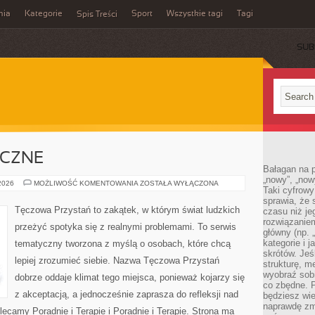
mia
Kategorie
Sport
Wszystkie tagi
Tagi
Spis Treści
SUB
ICZNE
Bałagan na pu
„nowy”, „now
ZDROWIE
 2026
MOŻLIWOŚĆ KOMENTOWANIA
ZOSTAŁA WYŁĄCZONA
Taki cyfrowy
PSYCHICZNE
sprawia, że 
Tęczowa Przystań to zakątek, w którym świat ludzkich
czasu niż j
rozwiązaniem
przeżyć spotyka się z realnymi problemami. To serwis
główny (np.
kategorie i 
tematyczny tworzona z myślą o osobach, które chcą
skrótów. Je
lepiej zrozumieć siebie. Nazwa Tęczowa Przystań
strukturę, m
wyobraź sobi
dobrze oddaje klimat tego miejsca, ponieważ kojarzy się
co zbędne. 
z akceptacją, a jednocześnie zaprasza do refleksji nad
będziesz wie
naprawdę zmn
lecamy Poradnie i Terapie i Poradnie i Terapie. Strona ma