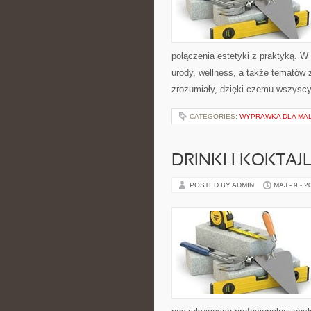
połączenia estetyki z praktyką. W
urody, wellness, a także tematów
zrozumiały, dzięki czemu wszysc
CATEGORIES:
WYPRAWKA DLA MA
DRINKI I KOKTAJ
POSTED BY ADMIN
MAJ - 9 - 2