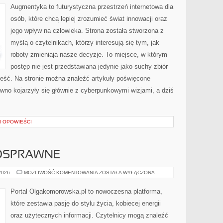
PRAKTYCE
Augmentyka to futurystyczna przestrzeń internetowa dla
osób, które chcą lepiej zrozumieć świat innowacji oraz
jego wpływ na człowieka. Strona została stworzona z
myślą o czytelnikach, którzy interesują się tym, jak
roboty zmieniają nasze decyzje. To miejsce, w którym
postęp nie jest przedstawiana jedynie jako suchy zbiór
ieść. Na stronie można znaleźć artykuły poświęcone
wno kojarzyły się głównie z cyberpunkowymi wizjami, a dziś
 I OPOWIEŚCI
OSPRAWNE
OSOBY
 2026
MOŻLIWOŚĆ KOMENTOWANIA
ZOSTAŁA WYŁĄCZONA
NIEPEŁNOSPRAWNE
Portal Olgakomorowska.pl to nowoczesna platforma,
które zestawia pasję do stylu życia, kobiecej energii
oraz użytecznych informacji. Czytelnicy mogą znaleźć