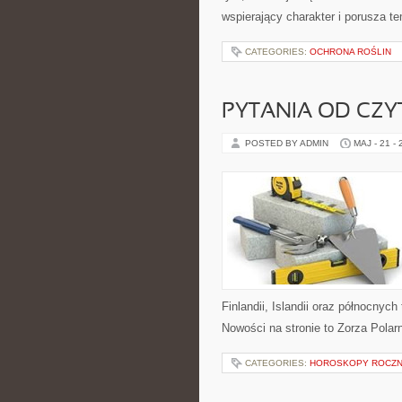
wspierający charakter i porusza 
CATEGORIES:
OCHRONA ROŚLIN
PYTANIA OD CZ
POSTED BY ADMIN
MAJ - 21 -
Finlandii, Islandii oraz północnych
Nowości na stronie to Zorza Polarn
CATEGORIES:
HOROSKOPY ROCZ