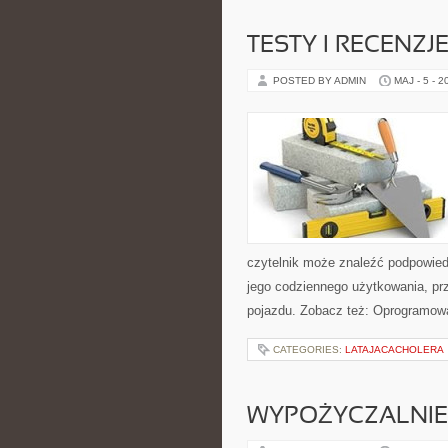
TESTY I RECENZJ
POSTED BY ADMIN
MAJ - 5 - 2
czytelnik może znaleźć podpowied
jego codziennego użytkowania, pr
pojazdu. Zobacz też: Oprogramowa
CATEGORIES:
LATAJACACHOLERA
WYPOŻYCZALNIE 