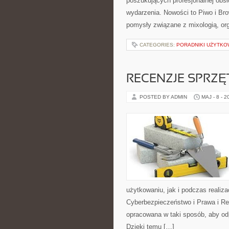
poszukujących profesjonalnej obs
wydarzenia. Nowości to Piwo i Bro
pomysły związane z mixologią, or
CATEGORIES:
PORADNIKI UŻYTKO
RECENZJE SPRZ
POSTED BY ADMIN
MAJ - 8 - 2
użytkowaniu, jak i podczas realiz
Cyberbezpieczeństwo i Prawa i Reg
opracowana w taki sposób, aby o
Dzięki temu […]