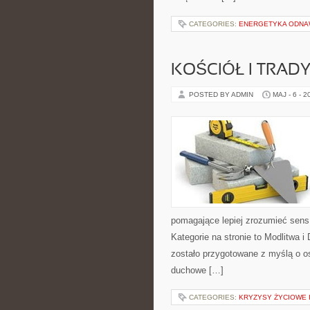
CATEGORIES:
ENERGETYKA ODNAW
KOŚCIÓŁ I TRAD
POSTED BY ADMIN
MAJ - 6 - 2
pomagające lepiej zrozumieć sen
Kategorie na stronie to Modlitwa 
zostało przygotowane z myślą o os
duchowe […]
CATEGORIES:
KRYZYSY ŻYCIOWE I