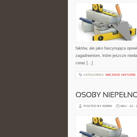
faktów, ale jako fascynująca opow
zagadnieniom, które jeszcze nieda
coraz […]
CATEGORIES:
WIEJSKIE HISTORIE
OSOBY NIEPEŁN
POSTED BY ADMIN
MAJ - 10 -