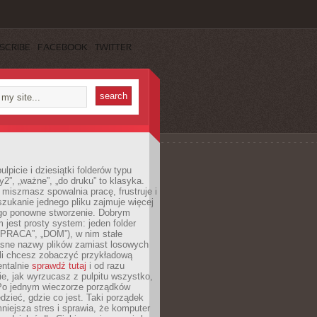
SCRIBE
FACEBOOK
TWITTER
lpicie i dziesiątki folderów typu
y2”, „ważne”, „do druku” to klasyka.
 miszmasz spowalnia pracę, frustruje i
szukanie jednego pliku zajmuje więcej
ego ponowne stworzenie. Dobrym
 jest prosty system: jeden folder
 „PRACA”, „DOM”), w nim stałe
jasne nazwy plików zamiast losowych
śli chcesz zobaczyć przykładową
entalnie
sprawdź tutaj
i od razu
e, jak wyrzucasz z pulpitu wszystko,
Po jednym wieczorze porządków
dzieć, gdzie co jest. Taki porządek
iejsza stres i sprawia, że komputer