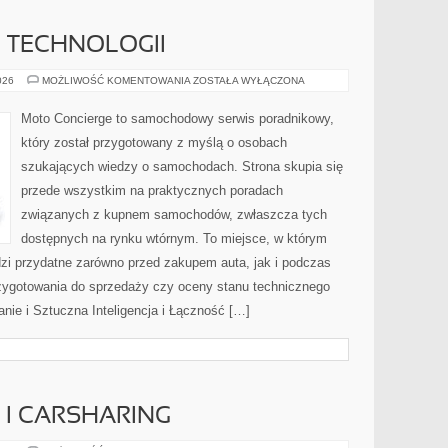
E TECHNOLOGII
TESTY
026
MOŻLIWOŚĆ KOMENTOWANIA
ZOSTAŁA WYŁĄCZONA
I
RECENZJE
TECHNOLOGII
Moto Concierge to samochodowy serwis poradnikowy,
który został przygotowany z myślą o osobach
szukających wiedzy o samochodach. Strona skupia się
przede wszystkim na praktycznych poradach
związanych z kupnem samochodów, zwłaszcza tych
dostępnych na rynku wtórnym. To miejsce, w którym
zi przydatne zarówno przed zakupem auta, jak i podczas
zygotowania do sprzedaży czy oceny stanu technicznego
nie i Sztuczna Inteligencja i Łączność […]
I CARSHARING