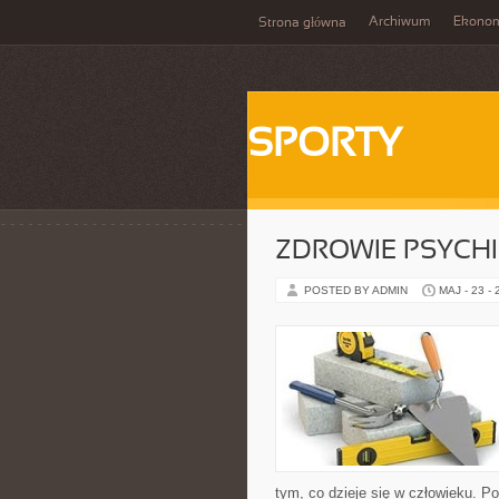
Archiwum
Ekono
Strona główna
SPORTY
ZDROWIE PSYCH
POSTED BY ADMIN
MAJ - 23 -
tym, co dzieje się w człowieku. Po