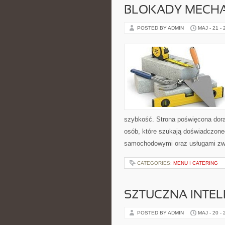
BLOKADY MECH
POSTED BY ADMIN
MAJ - 21 -
szybkość. Strona poświęcona dorab
osób, które szukają doświadczone
samochodowymi oraz usługami zw
CATEGORIES:
MENU I CATERING
SZTUCZNA INTEL
POSTED BY ADMIN
MAJ - 20 -