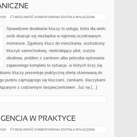
ANICZNE
BLOKADY
 2026
MOŻLIWOŚĆ KOMENTOWANIA
ZOSTAŁA WYŁĄCZONA
MECHANICZNE
Sprawdzone dorabianie kluczy to usługa, która dla wielu
osób okazuje się niezbędna w najmniej oczekiwanym
momencie. Zgubiony klucz do mieszkania, uszkodzony
kluczyk samochodowy, niedziałający pilot, zużyta
obudowa, problem z zamkiem albo potrzeba wykonania
zapasowego kompletu to sytuacje, w których liczy się
ianiu kluczy prezentuje praktyczną ofertę skierowaną do
go punktu zajmującego się kluczami, zamkami, kluczykami
iązanymi z codziennym bezpieczeństwem. Już na […]
IGENCJA W PRAKTYCE
SZTUCZNA
 2026
MOŻLIWOŚĆ KOMENTOWANIA
ZOSTAŁA WYŁĄCZONA
INTELIGENCJA
W