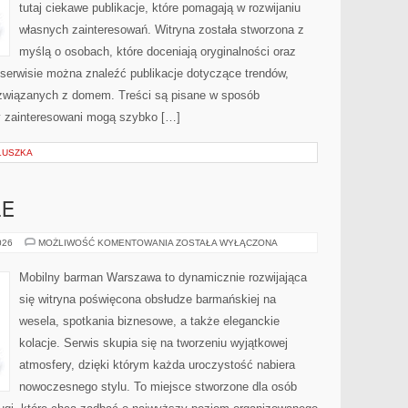
tutaj ciekawe publikacje, które pomagają w rozwijaniu
własnych zainteresowań. Witryna została stworzona z
myślą o osobach, które doceniają oryginalności oraz
 serwisie można znaleźć publikacje dotyczące trendów,
 związanych z domem. Treści są pisane w sposób
y zainteresowani mogą szybko […]
LUSZKA
LE
DRINKI
026
MOŻLIWOŚĆ KOMENTOWANIA
ZOSTAŁA WYŁĄCZONA
I
KOKTAJLE
Mobilny barman Warszawa to dynamicznie rozwijająca
się witryna poświęcona obsłudze barmańskiej na
wesela, spotkania biznesowe, a także eleganckie
kolacje. Serwis skupia się na tworzeniu wyjątkowej
atmosfery, dzięki którym każda uroczystość nabiera
nowoczesnego stylu. To miejsce stworzone dla osób