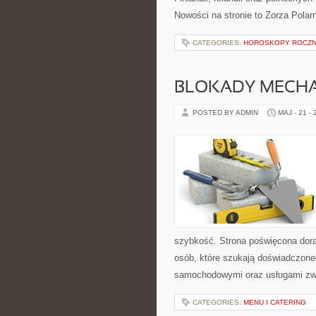
Nowości na stronie to Zorza Polarn
CATEGORIES:
HOROSKOPY ROCZ
BLOKADY MECH
POSTED BY ADMIN
MAJ - 21 -
szybkość. Strona poświęcona dorab
osób, które szukają doświadczone
samochodowymi oraz usługami zw
CATEGORIES:
MENU I CATERING