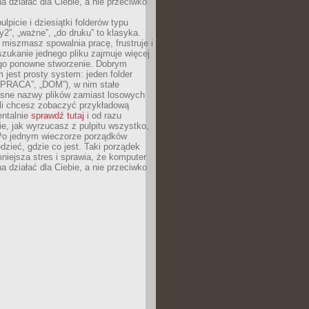
 działać dla Ciebie, a nie przeciwko
lpicie i dziesiątki folderów typu
y2”, „ważne”, „do druku” to klasyka.
 miszmasz spowalnia pracę, frustruje i
szukanie jednego pliku zajmuje więcej
ego ponowne stworzenie. Dobrym
 jest prosty system: jeden folder
 „PRACA”, „DOM”), w nim stałe
jasne nazwy plików zamiast losowych
śli chcesz zobaczyć przykładową
entalnie
sprawdź tutaj
i od razu
e, jak wyrzucasz z pulpitu wszystko,
Po jednym wieczorze porządków
dzieć, gdzie co jest. Taki porządek
iejsza stres i sprawia, że komputer
 działać dla Ciebie, a nie przeciwko