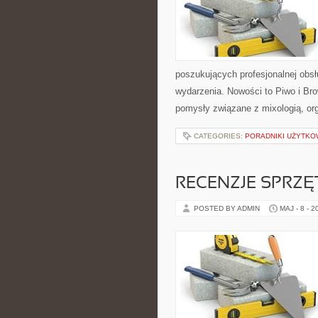
poszukujących profesjonalnej obs
wydarzenia. Nowości to Piwo i Bro
pomysły związane z mixologią, or
CATEGORIES:
PORADNIKI UŻYTKO
RECENZJE SPRZ
POSTED BY ADMIN
MAJ - 8 - 2