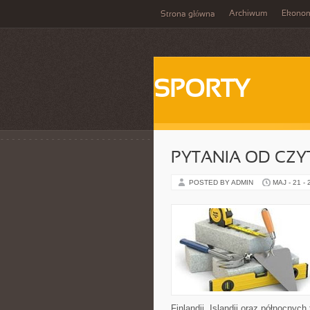
Archiwum
Ekono
Strona główna
SPORTY
PYTANIA OD CZ
POSTED BY ADMIN
MAJ - 21 -
Finlandii, Islandii oraz północnych