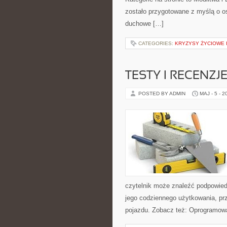
zostało przygotowane z myślą o os
duchowe […]
CATEGORIES:
KRYZYSY ŻYCIOWE I
TESTY I RECENZJ
POSTED BY ADMIN
MAJ - 5 - 2
czytelnik może znaleźć podpowied
jego codziennego użytkowania, pr
pojazdu. Zobacz też: Oprogramowa