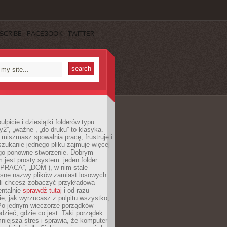
SCRIBE
FACEBOOK
TWITTER
lpicie i dziesiątki folderów typu
y2”, „ważne”, „do druku” to klasyka.
 miszmasz spowalnia pracę, frustruje i
szukanie jednego pliku zajmuje więcej
ego ponowne stworzenie. Dobrym
 jest prosty system: jeden folder
 „PRACA”, „DOM”), w nim stałe
jasne nazwy plików zamiast losowych
śli chcesz zobaczyć przykładową
entalnie
sprawdź tutaj
i od razu
e, jak wyrzucasz z pulpitu wszystko,
Po jednym wieczorze porządków
dzieć, gdzie co jest. Taki porządek
iejsza stres i sprawia, że komputer