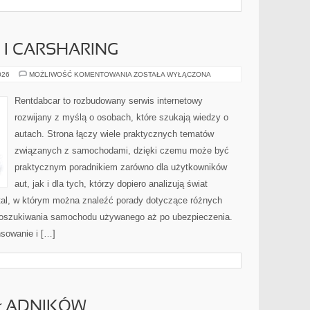
I CARSHARING
WYPOŻYCZALNIE
026
MOŻLIWOŚĆ KOMENTOWANIA
ZOSTAŁA WYŁĄCZONA
I
CARSHARING
Rentdabcar to rozbudowany serwis internetowy
rozwijany z myślą o osobach, które szukają wiedzy o
autach. Strona łączy wiele praktycznych tematów
związanych z samochodami, dzięki czemu może być
praktycznym poradnikiem zarówno dla użytkowników
aut, jak i dla tych, którzy dopiero analizują świat
tal, w którym można znaleźć porady dotyczące różnych
 poszukiwania samochodu używanego aż po ubezpieczenia.
nsowanie i […]
KŁADNIKÓW