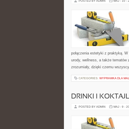
POSTED BY ADMIN
MAJ - 10 -
połączenia estetyki z praktyką. W
urody, wellness, a także tematów
zrozumiały, dzięki czemu wszysc
CATEGORIES:
WYPRAWKA DLA MA
DRINKI I KOKTAJ
POSTED BY ADMIN
MAJ - 9 - 2