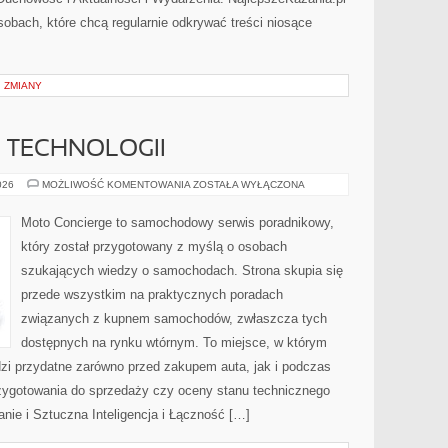
obach, które chcą regularnie odkrywać treści niosące
 ZMIANY
E TECHNOLOGII
TESTY
026
MOŻLIWOŚĆ KOMENTOWANIA
ZOSTAŁA WYŁĄCZONA
I
RECENZJE
TECHNOLOGII
Moto Concierge to samochodowy serwis poradnikowy,
który został przygotowany z myślą o osobach
szukających wiedzy o samochodach. Strona skupia się
przede wszystkim na praktycznych poradach
związanych z kupnem samochodów, zwłaszcza tych
dostępnych na rynku wtórnym. To miejsce, w którym
zi przydatne zarówno przed zakupem auta, jak i podczas
zygotowania do sprzedaży czy oceny stanu technicznego
nie i Sztuczna Inteligencja i Łączność […]