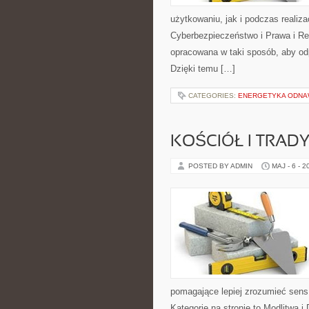
użytkowaniu, jak i podczas realiz
Cyberbezpieczeństwo i Prawa i Reg
opracowana w taki sposób, aby o
Dzięki temu […]
CATEGORIES:
ENERGETYKA ODNAW
KOŚCIÓŁ I TRAD
POSTED BY ADMIN
MAJ - 6 - 2
pomagające lepiej zrozumieć sen
Kategorie na stronie to Modlitwa 