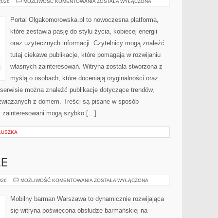
OSOBY
 2026
MOŻLIWOŚĆ KOMENTOWANIA
ZOSTAŁA WYŁĄCZONA
NIEPEŁNOSPRAWNE
Portal Olgakomorowska.pl to nowoczesna platforma,
które zestawia pasję do stylu życia, kobiecej energii
oraz użytecznych informacji. Czytelnicy mogą znaleźć
tutaj ciekawe publikacje, które pomagają w rozwijaniu
własnych zainteresowań. Witryna została stworzona z
myślą o osobach, które doceniają oryginalności oraz
 serwisie można znaleźć publikacje dotyczące trendów,
 związanych z domem. Treści są pisane w sposób
y zainteresowani mogą szybko […]
LUSZKA
LE
DRINKI
026
MOŻLIWOŚĆ KOMENTOWANIA
ZOSTAŁA WYŁĄCZONA
I
KOKTAJLE
Mobilny barman Warszawa to dynamicznie rozwijająca
się witryna poświęcona obsłudze barmańskiej na