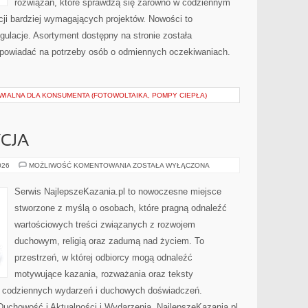
rozwiązań, które sprawdzą się zarówno w codziennym
acji bardziej wymagających projektów. Nowości to
ulacje. Asortyment dostępny na stronie została
dpowiadać na potrzeby osób o odmiennych oczekiwaniach.
IALNA DLA KONSUMENTA (FOTOWOLTAIKA, POMPY CIEPŁA)
YCJA
KOŚCIÓŁ
026
MOŻLIWOŚĆ KOMENTOWANIA
ZOSTAŁA WYŁĄCZONA
I
TRADYCJA
Serwis NajlepszeKazania.pl to nowoczesne miejsce
stworzone z myślą o osobach, które pragną odnaleźć
wartościowych treści związanych z rozwojem
duchowym, religią oraz zadumą nad życiem. To
przestrzeń, w której odbiorcy mogą odnaleźć
motywujące kazania, rozważania oraz teksty
s codziennych wydarzeń i duchowych doświadczeń.
i Duchowość i Aktualności i Wydarzenia. NajlepszeKazania.pl