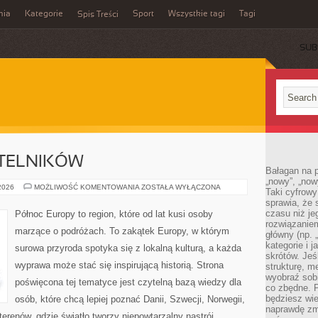
mia
Kategorie
Sport
Wszystkie tagi
Tagi
Spis Treści
SUB
YTELNIKÓW
Bałagan na pu
„nowy”, „now
PYTANIA
 2026
MOŻLIWOŚĆ KOMENTOWANIA
ZOSTAŁA WYŁĄCZONA
Taki cyfrowy
OD
sprawia, że 
CZYTELNIKÓW
czasu niż j
Północ Europy to region, które od lat kusi osoby
rozwiązaniem
marzące o podróżach. To zakątek Europy, w którym
główny (np.
kategorie i 
surowa przyroda spotyka się z lokalną kulturą, a każda
skrótów. Je
wyprawa może stać się inspirującą historią. Strona
strukturę, m
wyobraź sobi
poświęcona tej tematyce jest czytelną bazą wiedzy dla
co zbędne. 
będziesz wie
osób, które chcą lepiej poznać Danii, Szwecji, Norwegii,
naprawdę zmn
 terenów, gdzie światło tworzy niepowtarzalny nastrój.