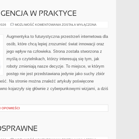
IGENCJA W PRAKTYCE
SZTUCZNA
 2026
MOŻLIWOŚĆ KOMENTOWANIA
ZOSTAŁA WYŁĄCZONA
INTELIGENCJA
W
PRAKTYCE
Augmentyka to futurystyczna przestrzeń internetowa dla
osób, które chcą lepiej zrozumieć świat innowacji oraz
jego wpływ na człowieka. Strona została stworzona z
myślą o czytelnikach, którzy interesują się tym, jak
roboty zmieniają nasze decyzje. To miejsce, w którym
postęp nie jest przedstawiana jedynie jako suchy zbiór
ieść. Na stronie można znaleźć artykuły poświęcone
wno kojarzyły się głównie z cyberpunkowymi wizjami, a dziś
 I OPOWIEŚCI
OSPRAWNE