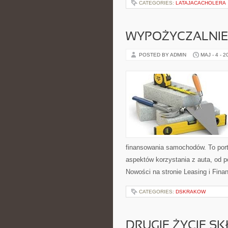
CATEGORIES:
LATAJACACHOLERA
WYPOŻYCZALNIE 
POSTED BY ADMIN
MAJ - 4 - 2
finansowania samochodów. To por
aspektów korzystania z auta, od
Nowości na stronie Leasing i Fina
CATEGORIES:
DSKRAKOW
DRUGIE ŻYCIE S