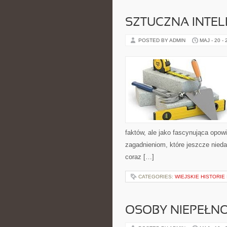
SZTUCZNA INTEL
POSTED BY ADMIN
MAJ - 20 -
faktów, ale jako fascynująca opow
zagadnieniom, które jeszcze nieda
coraz […]
CATEGORIES:
WIEJSKIE HISTORIE
OSOBY NIEPEŁN