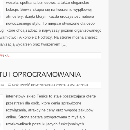
wesela, spotkania biznesowe, a także eleganckie
kolacje. Serwis skupia się na tworzeniu wyjątkowej
atmosfery, dzięki którym każda uroczystość nabiera
nowoczesnego stylu. To miejsce stworzone dla osób
ługi, które chcą zadbać o najwyższy poziom organizowanego
warnictwo i Alkohole z Podróży. Na stronie można znaleźć
ganizacją wydarzeń oraz tworzeniem […]
WNIKA
ĘTU I OPROGRAMOWANIA
RECENZJE
026
MOŻLIWOŚĆ KOMENTOWANIA
ZOSTAŁA WYŁĄCZONA
SPRZĘTU
I
OPROGRAMOWANIA
internetowy sklep Feniks to stale poszerzająca ofertę
przestrzeń dla osób, które cenią sprawdzone
rozwiązania, atrakcyjne ceny oraz wygodę zakupów
online. Strona została przygotowana z myślą o
użytkownikach poszukujących funkcjonalnych