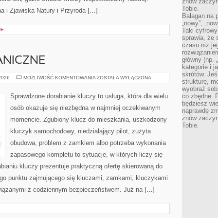
znów zaczyna
Tobie.
a i Zjawiska Natury i Przyroda […]
Bałagan na pu
„nowy”, „now
NE
Taki cyfrowy
sprawia, że 
czasu niż j
rozwiązaniem
ANICZNE
główny (np.
kategorie i 
skrótów. Je
BLOKADY
 2026
MOŻLIWOŚĆ KOMENTOWANIA
ZOSTAŁA WYŁĄCZONA
strukturę, m
MECHANICZNE
wyobraź sobi
Sprawdzone dorabianie kluczy to usługa, która dla wielu
co zbędne. 
będziesz wie
osób okazuje się niezbędna w najmniej oczekiwanym
naprawdę zmn
znów zaczyna
momencie. Zgubiony klucz do mieszkania, uszkodzony
Tobie.
kluczyk samochodowy, niedziałający pilot, zużyta
obudowa, problem z zamkiem albo potrzeba wykonania
zapasowego kompletu to sytuacje, w których liczy się
ianiu kluczy prezentuje praktyczną ofertę skierowaną do
go punktu zajmującego się kluczami, zamkami, kluczykami
iązanymi z codziennym bezpieczeństwem. Już na […]