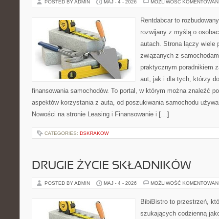
POSTED BY ADMIN
MAJ - 4 - 2026
MOŻLIWOŚĆ KOMENTOWAN
Rentdabcar to rozbudowany 
rozwijany z myślą o osobac
autach. Strona łączy wiele
związanych z samochodami
praktycznym poradnikiem z
aut, jak i dla tych, którzy d
finansowania samochodów. To portal, w którym można znaleźć p
aspektów korzystania z auta, od poszukiwania samochodu używa
Nowości na stronie Leasing i Finansowanie i […]
CATEGORIES:
DSKRAKOW
DRUGIE ŻYCIE SKŁADNIKÓW
POSTED BY ADMIN
MAJ - 4 - 2026
MOŻLIWOŚĆ KOMENTOWAN
BibiBistro to przestrzeń, k
szukających codzienną jako