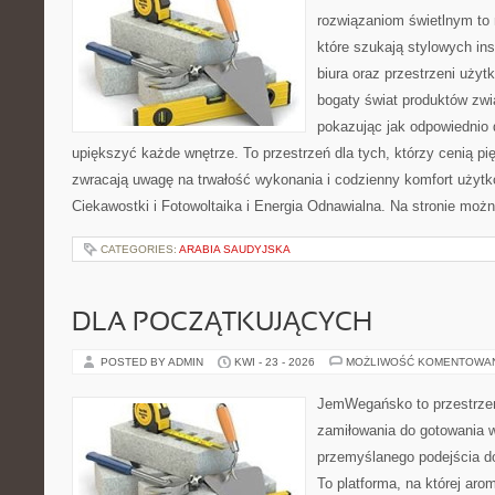
rozwiązaniom świetlnym to 
które szukają stylowych ins
biura oraz przestrzeni użyt
bogaty świat produktów zwi
pokazując jak odpowiednio 
upiększyć każde wnętrze. To przestrzeń dla tych, którzy cenią pi
zwracają uwagę na trwałość wykonania i codzienny komfort użytko
Ciekawostki i Fotowoltaika i Energia Odnawialna. Na stronie moż
CATEGORIES:
ARABIA SAUDYJSKA
DLA POCZĄTKUJĄCYCH
POSTED BY ADMIN
KWI - 23 - 2026
MOŻLIWOŚĆ KOMENTOWA
JemWegańsko to przestrzeń,
zamiłowania do gotowania w
przemyślanego podejścia d
To platforma, na której arom