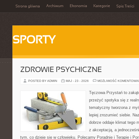
Archiwum
Ekonomia
Kategorie
Strona główna
Spis Treści
SPORTY
ZDROWIE PSYCHICZNE
POSTED BY ADMIN
MAJ - 23 - 2026
MOŻLIWOŚĆ KOMENTOWA
Tęczowa Przystań to zakąte
przeżyć spotyka się z real
tematyczny tworzona z myś
lepiej zrozumieć siebie. N
dobrze oddaje klimat tego m
z akceptacją, a jednocześni
tym, co dzieje się w człowieku. Polecamy Poradnie i Terapie i Por