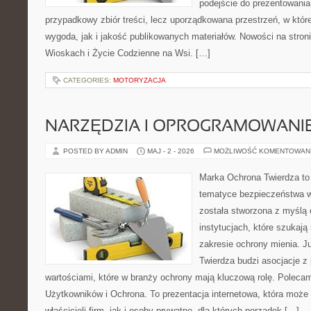
podejście do prezentowania 
przypadkowy zbiór treści, lecz uporządkowana przestrzeń, w któ
wygoda, jak i jakość publikowanych materiałów. Nowości na stron
Wioskach i Życie Codzienne na Wsi. […]
CATEGORIES:
MOTORYZACJA
NARZĘDZIA I OPROGRAMOWANI
POSTED BY ADMIN
MAJ - 2 - 2026
MOŻLIWOŚĆ KOMENTOWAN
Marka Ochrona Twierdza to 
tematyce bezpieczeństwa w
została stworzona z myślą 
instytucjach, które szukaj
zakresie ochrony mienia. 
Twierdza budzi asocjacje z 
wartościami, które w branży ochrony mają kluczową rolę. Polecam
Użytkowników i Ochrona. To prezentacja internetowa, która może
właścicieli firm, jak i osoby prywatne, dla których porządek […]