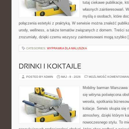
tutaj ciekawe publikacje, k
własnych zainteresowań. Wi
myślą o osobach, które doce
połączenia estetyki z praktyką. W serwisie można znaleźć publik
urody, wellness, a także tematów związanych z domem. Treści s
zrozumiały, dzięki czemu wszyscy zainteresowani mogą szybko 
CATEGORIES:
WYPRAWKA DLA MALUSZKA
DRINKI I KOKTAJLE
POSTED BY ADMIN
MAJ - 9 - 2026
MOŻLIWOŚĆ KOMENTOWAN
Mobilny barman Warszawa t
się witryna poświęcona obs
wesela, spotkania biznesow
kolacje. Serwis skupia się 
atmosfery, dzięki którym k
nowoczesnego stylu. To mi