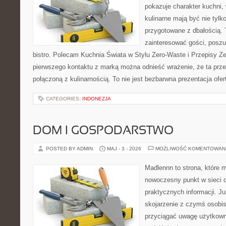
pokazuje charakter kuchni,
kulinarne mają być nie tylk
przygotowane z dbałością. 
zainteresować gości, posz
bistro. Polecam Kuchnia Świata w Stylu Zero-Waste i Przepisy Z
pierwszego kontaktu z marką można odnieść wrażenie, że ta prze
połączoną z kulinarnością. To nie jest bezbarwna prezentacja ofer
CATEGORIES:
INDONEZJA
DOM I GOSPODARSTWO
POSTED BY ADMIN
MAJ - 3 - 2026
MOŻLIWOŚĆ KOMENTOWAN
Madlennn to strona, które 
nowoczesny punkt w sieci 
praktycznych informacji. 
skojarzenie z czymś osobi
przyciągać uwagę użytkowni