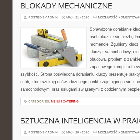
BLOKADY MECHANICZNE
POSTED BY ADMIN
MAJ - 21 - 2026
MOŻLIWOŚĆ KOMENTOWA
Sprawdzone dorabianie klucz
osób okazuje się niezbędn
momencie. Zgubiony klucz 
kluczyk samochodowy, niedz
obudowa, problem z zamkie
zapasowego kompletu to syt
szybkość. Strona poświęcona dorabianiu kluczy prezentuje prakt
osób, które szukają doświadczonego punktu zajmującego się klu
samochodowymi oraz usługami związanymi z codziennym bezpie
CATEGORIES:
MENU I CATERING
SZTUCZNA INTELIGENCJA W PRA
POSTED BY ADMIN
MAJ - 20 - 2026
MOŻLIWOŚĆ KOMENTOWA