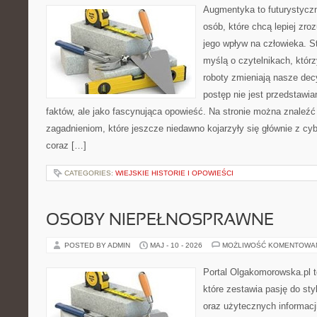
Augmentyka to futurystyczn
osób, które chcą lepiej zro
jego wpływ na człowieka. S
myślą o czytelnikach, którzy
roboty zmieniają nasze dec
postęp nie jest przedstawia
faktów, ale jako fascynująca opowieść. Na stronie można znaleźć
zagadnieniom, które jeszcze niedawno kojarzyły się głównie z cy
coraz […]
CATEGORIES:
WIEJSKIE HISTORIE I OPOWIEŚCI
OSOBY NIEPEŁNOSPRAWNE
POSTED BY ADMIN
MAJ - 10 - 2026
MOŻLIWOŚĆ KOMENTOWA
Portal Olgakomorowska.pl 
które zestawia pasję do styl
oraz użytecznych informacj