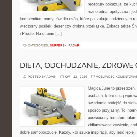
receptury pokazują, że ku
różnorodna, apetyczna i je
kompendium pomysłów dla osób, które poszukują codziennych roz
wieczorny posiłek, deser czy drobną przekąskę. Zobacz także Śni
i Proste. Na stronie […]
CATEGORIES:
SURFERSKI RADAR
DIETA, ODCHUDZANIE, ZDROWE
POSTED BY ADMIN
KWI - 22 - 2026
MOŻLIWOŚĆ KOMENTOWA
MagicalJune to przestrzeń,
osobach, które chcą wprow
świadomie podejść do siebie
sposób przyjazny. To inter
poświęcony tematom takim 
zbilansowane żywienie, cod
dobre samopoczucie. Każdy, kto szuka inspiracji, aby jeść lepiej, 