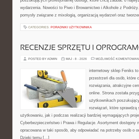
poszukujących profesjonalnej obsługi, które chcą zadbać o naj
wydarzenia. Nowości to Piwo i Browarnictwo i Alkohole z Podróży
pomysły związane z mixologią, organizacją wydarzeń oraz tworz
CATEGORIES:
PORADNIKI UŻYTKOWNIKA
RECENZJE SPRZĘTU I OPROGRA
POSTED BY ADMIN
MAJ - 8 - 2026
MOŻLIWOŚĆ KOMENTOWAN
internetowy sklep Feniks to
przestrzeń dla osób, które
rozwiązania, atrakcyjne c
online. Strona została prz
użytkownikach poszukujący
rozwiązań, które sprawdzą
użytkowaniu, jak i podczas realizacji bardziej wymagających proj
Cyberbezpieczeństwo i Prawa i Regulacje. Asortyment dostępny na
opracowana w taki sposób, aby odpowiadać na potrzeby osób o 
Dzięki temu […]