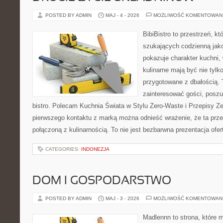
POSTED BY ADMIN
MAJ - 4 - 2026
MOŻLIWOŚĆ KOMENTOWAN
BibiBistro to przestrzeń, k
szukających codzienną jako
pokazuje charakter kuchni,
kulinarne mają być nie tylk
przygotowane z dbałością. 
zainteresować gości, posz
bistro. Polecam Kuchnia Świata w Stylu Zero-Waste i Przepisy Z
pierwszego kontaktu z marką można odnieść wrażenie, że ta prze
połączoną z kulinarnością. To nie jest bezbarwna prezentacja ofer
CATEGORIES:
INDONEZJA
DOM I GOSPODARSTWO
POSTED BY ADMIN
MAJ - 3 - 2026
MOŻLIWOŚĆ KOMENTOWAN
Madlennn to strona, które 