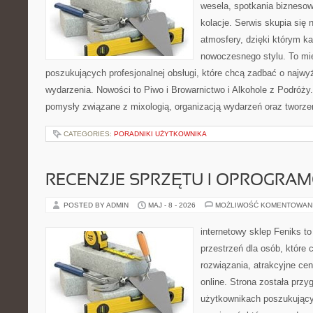
wesela, spotkania biznesow
kolacje. Serwis skupia się 
atmosfery, dzięki którym k
nowoczesnego stylu. To mi
poszukujących profesjonalnej obsługi, które chcą zadbać o naj
wydarzenia. Nowości to Piwo i Browarnictwo i Alkohole z Podróży
pomysły związane z mixologią, organizacją wydarzeń oraz tworz
CATEGORIES:
PORADNIKI UŻYTKOWNIKA
RECENZJE SPRZĘTU I OPROGRA
POSTED BY ADMIN
MAJ - 8 - 2026
MOŻLIWOŚĆ KOMENTOWAN
internetowy sklep Feniks to
przestrzeń dla osób, które
rozwiązania, atrakcyjne c
online. Strona została prz
użytkownikach poszukujący