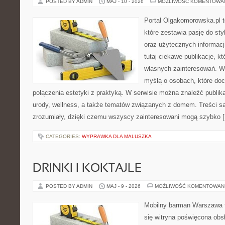
POSTED BY ADMIN
MAJ - 10 - 2026
MOŻLIWOŚĆ KOMENTOWA
Portal Olgakomorowska.pl 
które zestawia pasję do styl
oraz użytecznych informacj
tutaj ciekawe publikacje, k
własnych zainteresowań. Wi
myślą o osobach, które doce
połączenia estetyki z praktyką. W serwisie można znaleźć publik
urody, wellness, a także tematów związanych z domem. Treści s
zrozumiały, dzięki czemu wszyscy zainteresowani mogą szybko 
CATEGORIES:
WYPRAWKA DLA MALUSZKA
DRINKI I KOKTAJLE
POSTED BY ADMIN
MAJ - 9 - 2026
MOŻLIWOŚĆ KOMENTOWAN
Mobilny barman Warszawa t
się witryna poświęcona obs