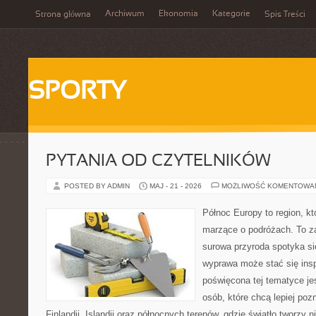
Archiwum
Ekonomia
Kategorie
Strona główna
Spis Treści
SPORTY
PYTANIA OD CZYTELNIKÓW
POSTED BY ADMIN
MAJ - 21 - 2026
MOŻLIWOŚĆ KOMENTOWA
Północ Europy to region, kt
marzące o podróżach. To z
surowa przyroda spotyka się
wyprawa może stać się inspi
poświęcona tej tematyce je
osób, które chcą lepiej poz
Finlandii, Islandii oraz północnych terenów, gdzie światło tworzy n