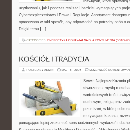
rozwiązań, które sprawdzą
użytkowaniu, jak i podczas realizacji bardziej wymagających proj
Cyberbezpieczeństwo i Prawa i Regulacje. Asortyment dostępny na
opracowana w taki sposób, aby odpowiadać na potrzeby osób o 
Dzięki temu […]
CATEGORIES:
ENERGETYKA ODNAWIALNA DLA KONSUMENTA (FOTOWOL
KOŚCIÓŁ I TRADYCJA
POSTED BY ADMIN
MAJ - 6 - 2026
MOŻLIWOŚĆ KOMENTOWAN
Serwis NajlepszeKazania.p
stworzone z myślą o osobac
wartościowych treści zwią
duchowym, religią oraz za
przestrzeń, w której odbio
motywujące kazania, rozważ
pomagające lepiej zrozumieć sens codziennych wydarzeń i duch
Kategorie na stronie to Modlitwa i Duchowość i Aktualności i Wyd