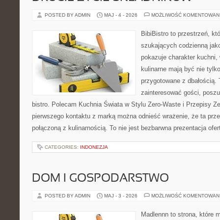
POSTED BY ADMIN
MAJ - 4 - 2026
MOŻLIWOŚĆ KOMENTOWAN
BibiBistro to przestrzeń, k
szukających codzienną jako
pokazuje charakter kuchni,
kulinarne mają być nie tylk
przygotowane z dbałością. 
zainteresować gości, posz
bistro. Polecam Kuchnia Świata w Stylu Zero-Waste i Przepisy Z
pierwszego kontaktu z marką można odnieść wrażenie, że ta prze
połączoną z kulinarnością. To nie jest bezbarwna prezentacja ofer
CATEGORIES:
INDONEZJA
DOM I GOSPODARSTWO
POSTED BY ADMIN
MAJ - 3 - 2026
MOŻLIWOŚĆ KOMENTOWAN
Madlennn to strona, które 