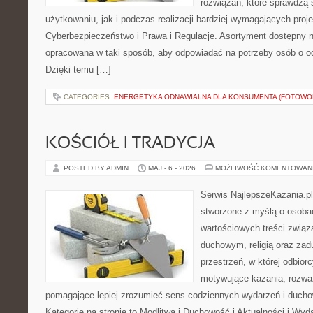
rozwiązań, które sprawdzą
użytkowaniu, jak i podczas realizacji bardziej wymagających proj
Cyberbezpieczeństwo i Prawa i Regulacje. Asortyment dostępny na
opracowana w taki sposób, aby odpowiadać na potrzeby osób o 
Dzięki temu […]
CATEGORIES:
ENERGETYKA ODNAWIALNA DLA KONSUMENTA (FOTOWOL
KOŚCIÓŁ I TRADYCJA
POSTED BY ADMIN
MAJ - 6 - 2026
MOŻLIWOŚĆ KOMENTOWAN
Serwis NajlepszeKazania.p
stworzone z myślą o osobac
wartościowych treści zwią
duchowym, religią oraz za
przestrzeń, w której odbio
motywujące kazania, rozważ
pomagające lepiej zrozumieć sens codziennych wydarzeń i duch
Kategorie na stronie to Modlitwa i Duchowość i Aktualności i Wyd