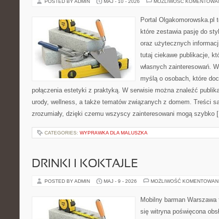
POSTED BY ADMIN
MAJ - 10 - 2026
MOŻLIWOŚĆ KOMENTOWA
Portal Olgakomorowska.pl 
które zestawia pasję do styl
oraz użytecznych informacj
tutaj ciekawe publikacje, k
własnych zainteresowań. Wi
myślą o osobach, które doce
połączenia estetyki z praktyką. W serwisie można znaleźć publik
urody, wellness, a także tematów związanych z domem. Treści s
zrozumiały, dzięki czemu wszyscy zainteresowani mogą szybko 
CATEGORIES:
WYPRAWKA DLA MALUSZKA
DRINKI I KOKTAJLE
POSTED BY ADMIN
MAJ - 9 - 2026
MOŻLIWOŚĆ KOMENTOWAN
Mobilny barman Warszawa t
się witryna poświęcona obs