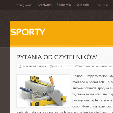
Archiwum
Ekonomia
Kategorie
Strona główna
Spis Treści
SPORTY
PYTANIA OD CZYTELNIKÓW
POSTED BY ADMIN
MAJ - 21 - 2026
MOŻLIWOŚĆ KOMENTOWA
Północ Europy to region, kt
marzące o podróżach. To z
surowa przyroda spotyka się
wyprawa może stać się inspi
poświęcona tej tematyce je
osób, które chcą lepiej poz
Finlandii, Islandii oraz północnych terenów, gdzie światło tworzy n