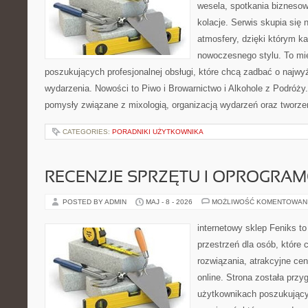
wesela, spotkania biznesow
kolacje. Serwis skupia się 
atmosfery, dzięki którym k
nowoczesnego stylu. To mi
poszukujących profesjonalnej obsługi, które chcą zadbać o naj
wydarzenia. Nowości to Piwo i Browarnictwo i Alkohole z Podróży
pomysły związane z mixologią, organizacją wydarzeń oraz tworz
CATEGORIES:
PORADNIKI UŻYTKOWNIKA
RECENZJE SPRZĘTU I OPROGRA
POSTED BY ADMIN
MAJ - 8 - 2026
MOŻLIWOŚĆ KOMENTOWAN
internetowy sklep Feniks to
przestrzeń dla osób, które
rozwiązania, atrakcyjne c
online. Strona została prz
użytkownikach poszukujący