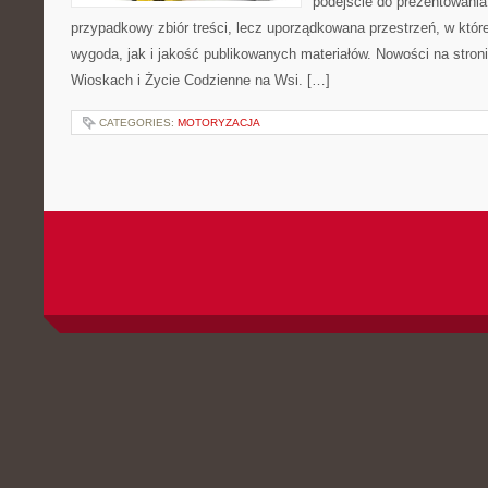
podejście do prezentowania 
przypadkowy zbiór treści, lecz uporządkowana przestrzeń, w któ
wygoda, jak i jakość publikowanych materiałów. Nowości na stron
Wioskach i Życie Codzienne na Wsi. […]
CATEGORIES:
MOTORYZACJA