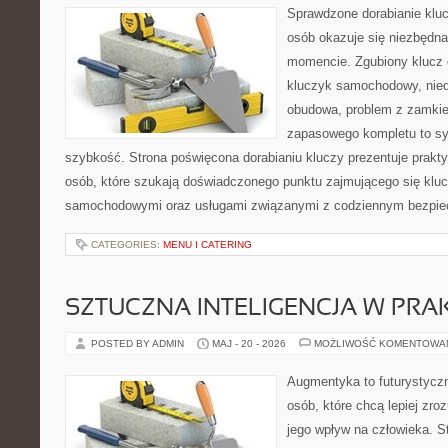
Sprawdzone dorabianie klucz
osób okazuje się niezbędn
momencie. Zgubiony klucz 
kluczyk samochodowy, niedz
obudowa, problem z zamkie
zapasowego kompletu to syt
szybkość. Strona poświęcona dorabianiu kluczy prezentuje prakt
osób, które szukają doświadczonego punktu zajmującego się klu
samochodowymi oraz usługami związanymi z codziennym bezpie
CATEGORIES:
MENU I CATERING
SZTUCZNA INTELIGENCJA W PRA
POSTED BY ADMIN
MAJ - 20 - 2026
MOŻLIWOŚĆ KOMENTOWA
Augmentyka to futurystyczn
osób, które chcą lepiej zro
jego wpływ na człowieka. S