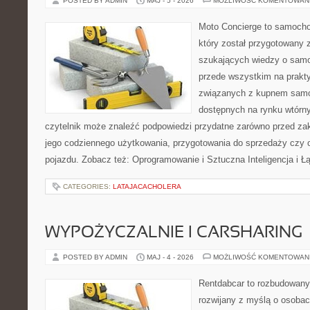
POSTED BY ADMIN
MAJ - 5 - 2026
MOŻLIWOŚĆ KOMENTOWAN
Moto Concierge to samocho
który został przygotowany 
szukających wiedzy o samo
przede wszystkim na prakt
związanych z kupnem samo
dostępnych na rynku wtórn
czytelnik może znaleźć podpowiedzi przydatne zarówno przed za
jego codziennego użytkowania, przygotowania do sprzedaży czy 
pojazdu. Zobacz też: Oprogramowanie i Sztuczna Inteligencja i 
CATEGORIES:
LATAJACACHOLERA
WYPOŻYCZALNIE I CARSHARING
POSTED BY ADMIN
MAJ - 4 - 2026
MOŻLIWOŚĆ KOMENTOWAN
Rentdabcar to rozbudowany 
rozwijany z myślą o osobac