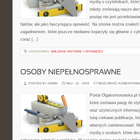
myślą o czytelnikach, którzy
roboty zmieniają nasze dec
postęp nie jest przedstawia
faktów, ale jako fascynująca opowieść. Na stronie można znaleźć
zagadnieniom, które jeszcze niedawno kojarzyły się głównie z cy
coraz […]
CATEGORIES:
WIEJSKIE HISTORIE I OPOWIEŚCI
OSOBY NIEPEŁNOSPRAWNE
POSTED BY ADMIN
MAJ - 10 - 2026
MOŻLIWOŚĆ KOMENTOWA
Portal Olgakomorowska.pl 
które zestawia pasję do styl
oraz użytecznych informacj
tutaj ciekawe publikacje, k
własnych zainteresowań. Wi
myślą o osobach, które doce