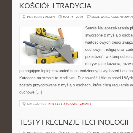
KOŚCIÓŁ I TRADYCJA
POSTED BY ADMIN
MAJ - 6 - 2026
MOŻLIWOŚĆ KOMENTOWAN
Serwis NajlepszeKazania.p
stworzone z myślą o osobac
wartościowych treści zwią
duchowym, religią oraz za
przestrzeń, w której odbio
motywujące kazania, rozważ
pomagające lepiej zrozumieć sens codziennych wydarzeń i duch
Kategorie na stronie to Modlitwa i Duchowość i Aktualności i Wyd
zostało przygotowane z myślą o osobach, które chcą regularnie o
duchowe […]
CATEGORIES:
KRYZYSY ŻYCIOWE I ZMIANY
TESTY I RECENZJE TECHNOLOGII