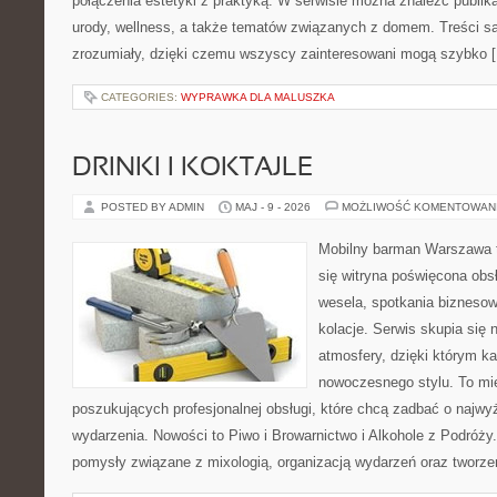
połączenia estetyki z praktyką. W serwisie można znaleźć publik
urody, wellness, a także tematów związanych z domem. Treści s
zrozumiały, dzięki czemu wszyscy zainteresowani mogą szybko 
CATEGORIES:
WYPRAWKA DLA MALUSZKA
DRINKI I KOKTAJLE
POSTED BY ADMIN
MAJ - 9 - 2026
MOŻLIWOŚĆ KOMENTOWAN
Mobilny barman Warszawa t
się witryna poświęcona obs
wesela, spotkania biznesow
kolacje. Serwis skupia się 
atmosfery, dzięki którym k
nowoczesnego stylu. To mi
poszukujących profesjonalnej obsługi, które chcą zadbać o naj
wydarzenia. Nowości to Piwo i Browarnictwo i Alkohole z Podróży
pomysły związane z mixologią, organizacją wydarzeń oraz tworz