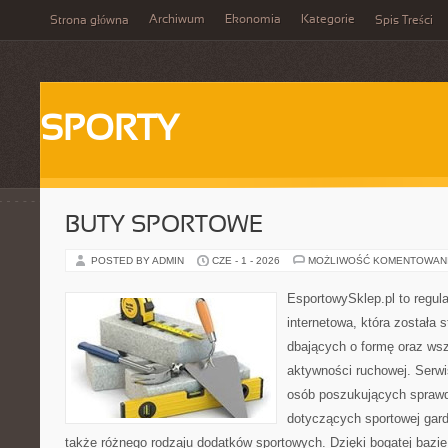
Archiwum
Ekonomia
Kategorie
Strona główna
Spis Treści
SPORTY
BUTY SPORTOWE
POSTED BY ADMIN
CZE - 1 - 2026
MOŻLIWOŚĆ KOMENTOWAN
EsportowySklep.pl to regula
internetowa, która została
dbających o formę oraz wsz
aktywności ruchowej. Serwi
osób poszukujących sprawd
dotyczących sportowej gard
także różnego rodzaju dodatków sportowych. Dzięki bogatej bazie