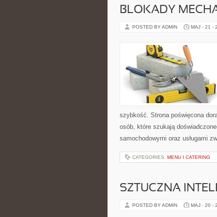
BLOKADY MECH
POSTED BY ADMIN
MAJ - 21 -
szybkość. Strona poświęcona dorab
osób, które szukają doświadczone
samochodowymi oraz usługami zw
CATEGORIES:
MENU I CATERING
SZTUCZNA INTEL
POSTED BY ADMIN
MAJ - 20 -