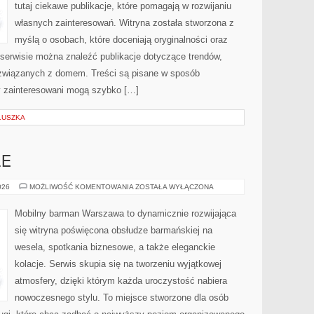
tutaj ciekawe publikacje, które pomagają w rozwijaniu
własnych zainteresowań. Witryna została stworzona z
myślą o osobach, które doceniają oryginalności oraz
 serwisie można znaleźć publikacje dotyczące trendów,
 związanych z domem. Treści są pisane w sposób
y zainteresowani mogą szybko […]
LUSZKA
LE
DRINKI
026
MOŻLIWOŚĆ KOMENTOWANIA
ZOSTAŁA WYŁĄCZONA
I
KOKTAJLE
Mobilny barman Warszawa to dynamicznie rozwijająca
się witryna poświęcona obsłudze barmańskiej na
wesela, spotkania biznesowe, a także eleganckie
kolacje. Serwis skupia się na tworzeniu wyjątkowej
atmosfery, dzięki którym każda uroczystość nabiera
nowoczesnego stylu. To miejsce stworzone dla osób