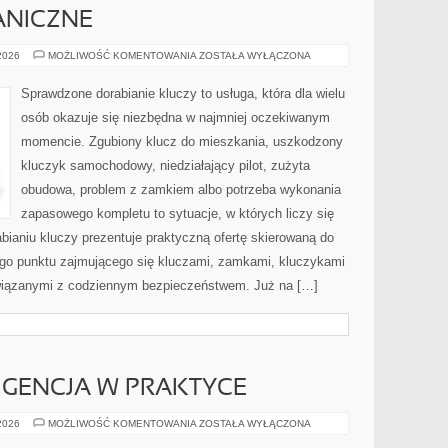
ANICZNE
BLOKADY
 2026
MOŻLIWOŚĆ KOMENTOWANIA
ZOSTAŁA WYŁĄCZONA
MECHANICZNE
Sprawdzone dorabianie kluczy to usługa, która dla wielu
osób okazuje się niezbędna w najmniej oczekiwanym
momencie. Zgubiony klucz do mieszkania, uszkodzony
kluczyk samochodowy, niedziałający pilot, zużyta
obudowa, problem z zamkiem albo potrzeba wykonania
zapasowego kompletu to sytuacje, w których liczy się
ianiu kluczy prezentuje praktyczną ofertę skierowaną do
go punktu zajmującego się kluczami, zamkami, kluczykami
iązanymi z codziennym bezpieczeństwem. Już na […]
IGENCJA W PRAKTYCE
SZTUCZNA
 2026
MOŻLIWOŚĆ KOMENTOWANIA
ZOSTAŁA WYŁĄCZONA
INTELIGENCJA
W