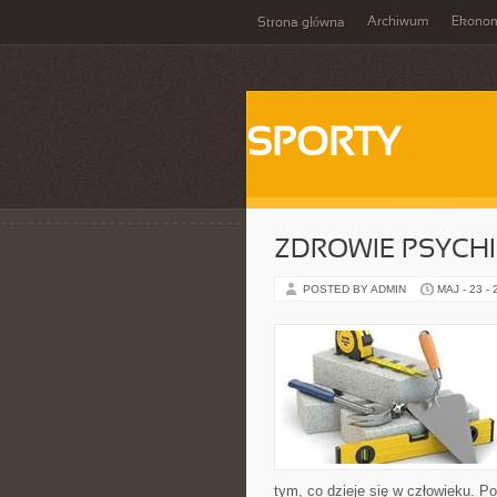
Archiwum
Ekono
Strona główna
SPORTY
ZDROWIE PSYCH
POSTED BY ADMIN
MAJ - 23 -
tym, co dzieje się w człowieku. Po