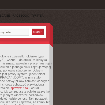
SCRIBE
FACEBOOK
TWITTER
lpicie i dziesiątki folderów typu
y2”, „ważne”, „do druku” to klasyka.
 miszmasz spowalnia pracę, frustruje i
szukanie jednego pliku zajmuje więcej
ego ponowne stworzenie. Dobrym
 jest prosty system: jeden folder
 „PRACA”, „DOM”), w nim stałe
jasne nazwy plików zamiast losowych
śli chcesz zobaczyć przykładową
entalnie
sprawdź tutaj
i od razu
e, jak wyrzucasz z pulpitu wszystko,
Po jednym wieczorze porządków
dzieć, gdzie co jest. Taki porządek
iejsza stres i sprawia, że komputer