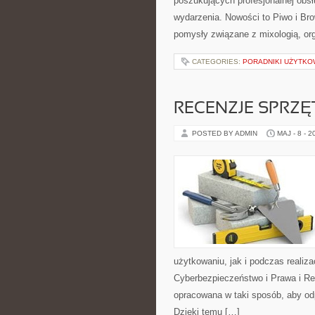
poszukujących profesjonalnej obs
wydarzenia. Nowości to Piwo i Bro
pomysły związane z mixologią, or
CATEGORIES:
PORADNIKI UŻYTKO
RECENZJE SPRZ
POSTED BY ADMIN
MAJ - 8 - 2
użytkowaniu, jak i podczas realiz
Cyberbezpieczeństwo i Prawa i Reg
opracowana w taki sposób, aby o
Dzięki temu […]