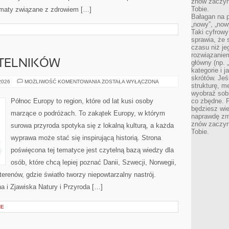
znów zaczyna
Tobie.
tematy związane z zdrowiem […]
Bałagan na pu
„nowy”, „now
Taki cyfrowy
sprawia, że 
czasu niż j
rozwiązaniem
YTELNIKÓW
główny (np.
kategorie i 
skrótów. Je
PYTANIA
 2026
MOŻLIWOŚĆ KOMENTOWANIA
ZOSTAŁA WYŁĄCZONA
strukturę, m
OD
CZYTELNIKÓW
wyobraź sobi
Północ Europy to region, które od lat kusi osoby
co zbędne. 
będziesz wie
marzące o podróżach. To zakątek Europy, w którym
naprawdę zmn
znów zaczyna
surowa przyroda spotyka się z lokalną kulturą, a każda
Tobie.
wyprawa może stać się inspirującą historią. Strona
poświęcona tej tematyce jest czytelną bazą wiedzy dla
osób, które chcą lepiej poznać Danii, Szwecji, Norwegii,
 terenów, gdzie światło tworzy niepowtarzalny nastrój.
a i Zjawiska Natury i Przyroda […]
NE