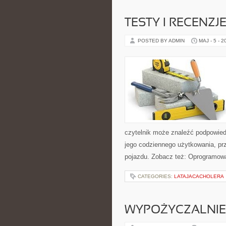
TESTY I RECENZJ
POSTED BY ADMIN
MAJ - 5 - 2
czytelnik może znaleźć podpowied
jego codziennego użytkowania, pr
pojazdu. Zobacz też: Oprogramowa
CATEGORIES:
LATAJACACHOLERA
WYPOŻYCZALNIE 