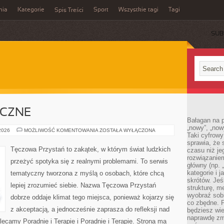
mia
Kategorie
Sport
Wszystkie tagi
Tagi
Spis Treści
SUB
ICZNE
Bałagan na pu
„nowy”, „now
ZDROWIE
 2026
MOŻLIWOŚĆ KOMENTOWANIA
ZOSTAŁA WYŁĄCZONA
Taki cyfrowy
PSYCHICZNE
sprawia, że 
Tęczowa Przystań to zakątek, w którym świat ludzkich
czasu niż j
rozwiązaniem
przeżyć spotyka się z realnymi problemami. To serwis
główny (np.
kategorie i 
tematyczny tworzona z myślą o osobach, które chcą
skrótów. Je
lepiej zrozumieć siebie. Nazwa Tęczowa Przystań
strukturę, m
wyobraź sobi
dobrze oddaje klimat tego miejsca, ponieważ kojarzy się
co zbędne. 
z akceptacją, a jednocześnie zaprasza do refleksji nad
będziesz wie
naprawdę zmn
lecamy Poradnie i Terapie i Poradnie i Terapie. Strona ma