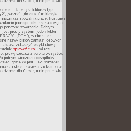
 działać dla Ciebie, a nie przeciwko
lpicie i dziesiątki folderów typu
y2”, „ważne”, „do druku” to klasyka.
 miszmasz spowalnia pracę, frustruje i
szukanie jednego pliku zajmuje więcej
ego ponowne stworzenie. Dobrym
 jest prosty system: jeden folder
 „PRACA”, „DOM”), w nim stałe
jasne nazwy plików zamiast losowych
śli chcesz zobaczyć przykładową
entalnie
sprawdź tutaj
i od razu
e, jak wyrzucasz z pulpitu wszystko,
Po jednym wieczorze porządków
dzieć, gdzie co jest. Taki porządek
iejsza stres i sprawia, że komputer
 działać dla Ciebie, a nie przeciwko