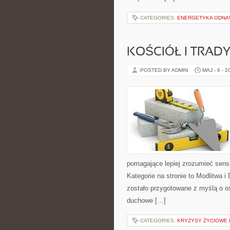
CATEGORIES:
ENERGETYKA ODNAW
KOŚCIÓŁ I TRAD
POSTED BY ADMIN
MAJ - 6 - 2
pomagające lepiej zrozumieć sen
Kategorie na stronie to Modlitwa 
zostało przygotowane z myślą o os
duchowe […]
CATEGORIES:
KRYZYSY ŻYCIOWE I