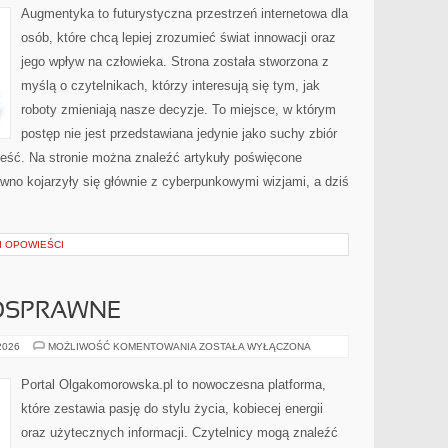
PRAKTYCE
Augmentyka to futurystyczna przestrzeń internetowa dla
osób, które chcą lepiej zrozumieć świat innowacji oraz
jego wpływ na człowieka. Strona została stworzona z
myślą o czytelnikach, którzy interesują się tym, jak
roboty zmieniają nasze decyzje. To miejsce, w którym
postęp nie jest przedstawiana jedynie jako suchy zbiór
ieść. Na stronie można znaleźć artykuły poświęcone
wno kojarzyły się głównie z cyberpunkowymi wizjami, a dziś
 I OPOWIEŚCI
OSPRAWNE
OSOBY
 2026
MOŻLIWOŚĆ KOMENTOWANIA
ZOSTAŁA WYŁĄCZONA
NIEPEŁNOSPRAWNE
Portal Olgakomorowska.pl to nowoczesna platforma,
które zestawia pasję do stylu życia, kobiecej energii
oraz użytecznych informacji. Czytelnicy mogą znaleźć