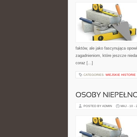
faktów, ale jako fascynująca opow
zagadnieniom, które jeszcze nieda
coraz […]
CATEGORIES:
WIEJSKIE HISTORIE
OSOBY NIEPEŁN
POSTED BY ADMIN
MAJ - 10 -