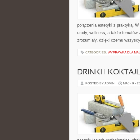
połączenia estetyki z praktyką. W
urody, wellness, a także tematów
zrozumiały, dzięki czemu wszysc
CATEGORIES:
WYPRAWKA DLA MA
DRINKI I KOKTAJ
POSTED BY ADMIN
MAJ - 9 - 2