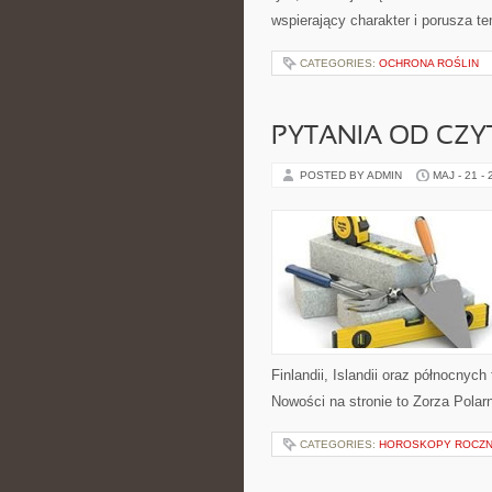
wspierający charakter i porusza 
CATEGORIES:
OCHRONA ROŚLIN
PYTANIA OD CZ
POSTED BY ADMIN
MAJ - 21 -
Finlandii, Islandii oraz północnych
Nowości na stronie to Zorza Polarn
CATEGORIES:
HOROSKOPY ROCZ