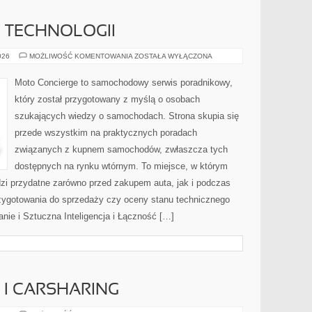
E TECHNOLOGII
TESTY
026
MOŻLIWOŚĆ KOMENTOWANIA
ZOSTAŁA WYŁĄCZONA
I
RECENZJE
TECHNOLOGII
Moto Concierge to samochodowy serwis poradnikowy,
który został przygotowany z myślą o osobach
szukających wiedzy o samochodach. Strona skupia się
przede wszystkim na praktycznych poradach
związanych z kupnem samochodów, zwłaszcza tych
dostępnych na rynku wtórnym. To miejsce, w którym
zi przydatne zarówno przed zakupem auta, jak i podczas
zygotowania do sprzedaży czy oceny stanu technicznego
nie i Sztuczna Inteligencja i Łączność […]
I CARSHARING