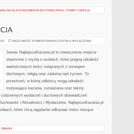
IALNA DLA KONSUMENTA (FOTOWOLTAIKA, POMPY CIEPŁA)
YCJA
KOŚCIÓŁ
026
MOŻLIWOŚĆ KOMENTOWANIA
ZOSTAŁA WYŁĄCZONA
I
TRADYCJA
Serwis NajlepszeKazania.pl to nowoczesne miejsce
stworzone z myślą o osobach, które pragną odnaleźć
wartościowych treści związanych z rozwojem
duchowym, religią oraz zadumą nad życiem. To
przestrzeń, w której odbiorcy mogą odnaleźć
motywujące kazania, rozważania oraz teksty
s codziennych wydarzeń i duchowych doświadczeń.
i Duchowość i Aktualności i Wydarzenia. NajlepszeKazania.pl
obach, które chcą regularnie odkrywać treści niosące
 ZMIANY