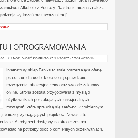
ługi, które chcą zadbać o najwyższy poziom organizowanego
warnictwo i Alkohole z Podróży. Na stronie można znaleźć
ganizacją wydarzeń oraz tworzeniem […]
WNIKA
ĘTU I OPROGRAMOWANIA
RECENZJE
026
MOŻLIWOŚĆ KOMENTOWANIA
ZOSTAŁA WYŁĄCZONA
SPRZĘTU
I
OPROGRAMOWANIA
internetowy sklep Feniks to stale poszerzająca ofertę
przestrzeń dla osób, które cenią sprawdzone
rozwiązania, atrakcyjne ceny oraz wygodę zakupów
online. Strona została przygotowana z myślą o
użytkownikach poszukujących funkcjonalnych
rozwiązań, które sprawdzą się zarówno w codziennym
acji bardziej wymagających projektów. Nowości to
ulacje. Asortyment dostępny na stronie została
dpowiadać na potrzeby osób o odmiennych oczekiwaniach.