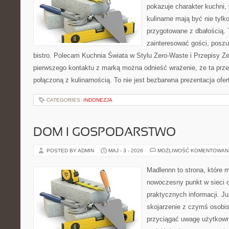
pokazuje charakter kuchni,
kulinarne mają być nie tylk
przygotowane z dbałością. 
zainteresować gości, posz
bistro. Polecam Kuchnia Świata w Stylu Zero-Waste i Przepisy Z
pierwszego kontaktu z marką można odnieść wrażenie, że ta prze
połączoną z kulinarnością. To nie jest bezbarwna prezentacja ofer
CATEGORIES:
INDONEZJA
DOM I GOSPODARSTWO
POSTED BY ADMIN
MAJ - 3 - 2026
MOŻLIWOŚĆ KOMENTOWAN
Madlennn to strona, które 
nowoczesny punkt w sieci 
praktycznych informacji. 
skojarzenie z czymś osobi
przyciągać uwagę użytkowni