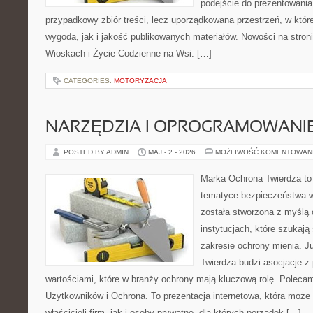
podejście do prezentowania 
przypadkowy zbiór treści, lecz uporządkowana przestrzeń, w któ
wygoda, jak i jakość publikowanych materiałów. Nowości na stron
Wioskach i Życie Codzienne na Wsi. […]
CATEGORIES:
MOTORYZACJA
NARZĘDZIA I OPROGRAMOWANI
POSTED BY ADMIN
MAJ - 2 - 2026
MOŻLIWOŚĆ KOMENTOWAN
Marka Ochrona Twierdza to 
tematyce bezpieczeństwa w
została stworzona z myślą 
instytucjach, które szukaj
zakresie ochrony mienia. 
Twierdza budzi asocjacje z 
wartościami, które w branży ochrony mają kluczową rolę. Polecam
Użytkowników i Ochrona. To prezentacja internetowa, która może
właścicieli firm, jak i osoby prywatne, dla których porządek […]