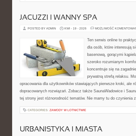
JACUZZI I WANNY SPA
POSTED BY ADMIN
KWI - 19 - 2026
MOŻLIWOŚĆ KOMENTOWA
Ten serwis online to prakt
dla osób, które interesują s
basenową, gorącymi kąpiel
szeroko rozumianym komfor
koncentruje się na zagadni
prywatną strefą relaksu. M
opracowania dla użytkowników stawiających pierwsze kroki, ale r
dopracowanych rozwiązań. Zobacz także SaunaWadowice i Sauna
tej strony jest różnorodność tematów. Nie mamy tu do czynienia
CATEGORIES:
ZAWODY W LOTNICTWIE
URBANISTYKA I MIASTA