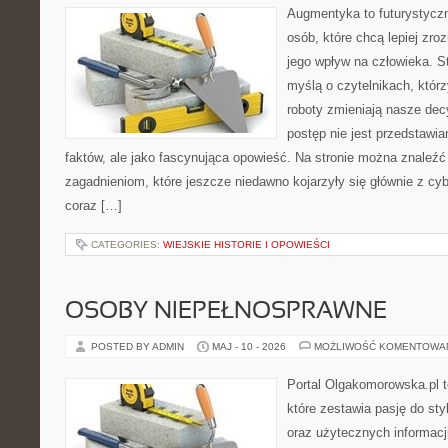
Augmentyka to futurystyczn
osób, które chcą lepiej zro
jego wpływ na człowieka. S
myślą o czytelnikach, którzy
roboty zmieniają nasze dec
postęp nie jest przedstawia
faktów, ale jako fascynująca opowieść. Na stronie można znaleźć
zagadnieniom, które jeszcze niedawno kojarzyły się głównie z cy
coraz […]
CATEGORIES:
WIEJSKIE HISTORIE I OPOWIEŚCI
OSOBY NIEPEŁNOSPRAWNE
POSTED BY ADMIN
MAJ - 10 - 2026
MOŻLIWOŚĆ KOMENTOWA
Portal Olgakomorowska.pl 
które zestawia pasję do styl
oraz użytecznych informacj