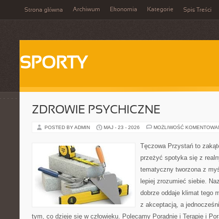
Archiwum
Ekonomia
Kategorie
Strona główna
Spis Treści
SPORTY
ZDROWIE PSYCHICZNE
POSTED BY ADMIN
MAJ - 23 - 2026
MOŻLIWOŚĆ KOMENTOWA
Tęczowa Przystań to zakąte
przeżyć spotyka się z real
tematyczny tworzona z myś
lepiej zrozumieć siebie. N
dobrze oddaje klimat tego m
z akceptacją, a jednocześni
tym, co dzieje się w człowieku. Polecamy Poradnie i Terapie i Por