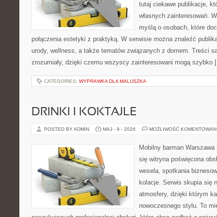
tutaj ciekawe publikacje, k
własnych zainteresowań. Wi
myślą o osobach, które doce
połączenia estetyki z praktyką. W serwisie można znaleźć publik
urody, wellness, a także tematów związanych z domem. Treści s
zrozumiały, dzięki czemu wszyscy zainteresowani mogą szybko 
CATEGORIES:
WYPRAWKA DLA MALUSZKA
DRINKI I KOKTAJLE
POSTED BY ADMIN
MAJ - 9 - 2026
MOŻLIWOŚĆ KOMENTOWAN
Mobilny barman Warszawa t
się witryna poświęcona obs
wesela, spotkania biznesow
kolacje. Serwis skupia się 
atmosfery, dzięki którym k
nowoczesnego stylu. To mi