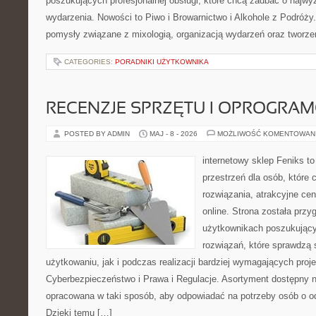
poszukujących profesjonalnej obsługi, które chcą zadbać o naj
wydarzenia. Nowości to Piwo i Browarnictwo i Alkohole z Podróży
pomysły związane z mixologią, organizacją wydarzeń oraz tworz
CATEGORIES:
PORADNIKI UŻYTKOWNIKA
RECENZJE SPRZĘTU I OPROGRA
POSTED BY ADMIN
MAJ - 8 - 2026
MOŻLIWOŚĆ KOMENTOWAN
internetowy sklep Feniks to
przestrzeń dla osób, które
rozwiązania, atrakcyjne c
online. Strona została prz
użytkownikach poszukujący
rozwiązań, które sprawdzą
użytkowaniu, jak i podczas realizacji bardziej wymagających proj
Cyberbezpieczeństwo i Prawa i Regulacje. Asortyment dostępny na
opracowana w taki sposób, aby odpowiadać na potrzeby osób o 
Dzięki temu […]