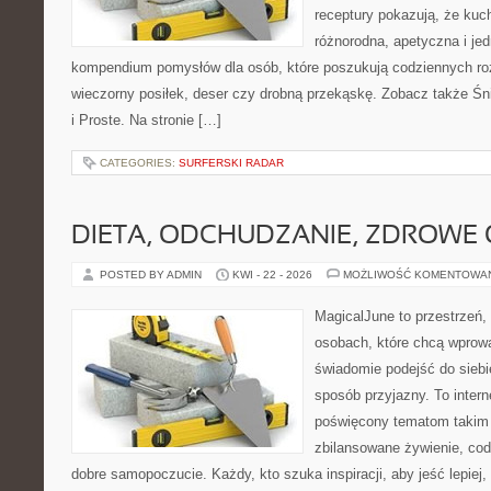
receptury pokazują, że ku
różnorodna, apetyczna i je
kompendium pomysłów dla osób, które poszukują codziennych roz
wieczorny posiłek, deser czy drobną przekąskę. Zobacz także Śni
i Proste. Na stronie […]
CATEGORIES:
SURFERSKI RADAR
DIETA, ODCHUDZANIE, ZDROWE
POSTED BY ADMIN
KWI - 22 - 2026
MOŻLIWOŚĆ KOMENTOWA
MagicalJune to przestrzeń,
osobach, które chcą wprow
świadomie podejść do siebie
sposób przyjazny. To inter
poświęcony tematom takim 
zbilansowane żywienie, cod
dobre samopoczucie. Każdy, kto szuka inspiracji, aby jeść lepiej, 