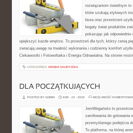
rozwiązaniom świetlnym to 
które szukają stylowych ins
biura oraz przestrzeni użyt
bogaty świat produktów zwi
pokazując jak odpowiednio 
upiększyć każde wnętrze. To przestrzeń dla tych, którzy cenią pi
zwracają uwagę na trwałość wykonania i codzienny komfort użytko
Ciekawostki i Fotowoltaika i Energia Odnawialna. Na stronie moż
CATEGORIES:
ARABIA SAUDYJSKA
DLA POCZĄTKUJĄCYCH
POSTED BY ADMIN
KWI - 23 - 2026
MOŻLIWOŚĆ KOMENTOWA
JemWegańsko to przestrzeń,
zamiłowania do gotowania w
przemyślanego podejścia d
To platforma, na której arom