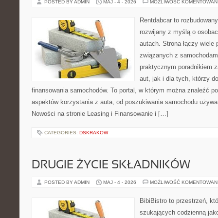
POSTED BY ADMIN
MAJ - 4 - 2026
MOŻLIWOŚĆ KOMENTOWAN
Rentdabcar to rozbudowany 
rozwijany z myślą o osobac
autach. Strona łączy wiele
związanych z samochodami
praktycznym poradnikiem z
aut, jak i dla tych, którzy d
finansowania samochodów. To portal, w którym można znaleźć p
aspektów korzystania z auta, od poszukiwania samochodu używa
Nowości na stronie Leasing i Finansowanie i […]
CATEGORIES:
DSKRAKOW
DRUGIE ŻYCIE SKŁADNIKÓW
POSTED BY ADMIN
MAJ - 4 - 2026
MOŻLIWOŚĆ KOMENTOWAN
BibiBistro to przestrzeń, k
szukających codzienną jako