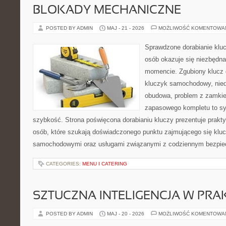
BLOKADY MECHANICZNE
POSTED BY ADMIN
MAJ - 21 - 2026
MOŻLIWOŚĆ KOMENTOWA
Sprawdzone dorabianie klucz
osób okazuje się niezbędn
momencie. Zgubiony klucz 
kluczyk samochodowy, niedz
obudowa, problem z zamkie
zapasowego kompletu to syt
szybkość. Strona poświęcona dorabianiu kluczy prezentuje prakt
osób, które szukają doświadczonego punktu zajmującego się klu
samochodowymi oraz usługami związanymi z codziennym bezpie
CATEGORIES:
MENU I CATERING
SZTUCZNA INTELIGENCJA W PRA
POSTED BY ADMIN
MAJ - 20 - 2026
MOŻLIWOŚĆ KOMENTOWA