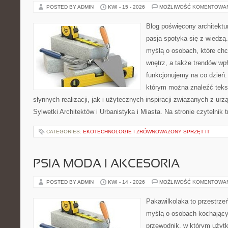
POSTED BY ADMIN
KWI - 15 - 2026
MOŻLIWOŚĆ KOMENTOWA
Blog poświęcony architektu
pasja spotyka się z wiedzą
myślą o osobach, które chcą
wnętrz, a także trendów wpł
funkcjonujemy na co dzień.
którym można znaleźć teks
słynnych realizacji, jak i użytecznych inspiracji związanych z 
Sylwetki Architektów i Urbanistyka i Miasta. Na stronie czytelnik 
CATEGORIES:
EKOTECHNOLOGIE I ZRÓWNOWAŻONY SPRZĘT IT
PSIA MODA I AKCESORIA
POSTED BY ADMIN
KWI - 14 - 2026
MOŻLIWOŚĆ KOMENTOWA
Pakawilkolaka to przestrzeń
myślą o osobach kochający
przewodnik, w którym użytk