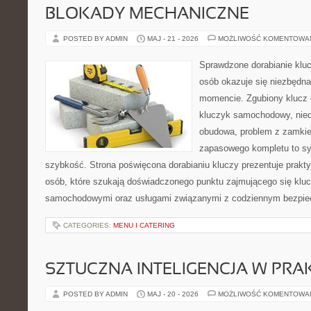
BLOKADY MECHANICZNE
POSTED BY ADMIN
MAJ - 21 - 2026
MOŻLIWOŚĆ KOMENTOWA
Sprawdzone dorabianie klucz
osób okazuje się niezbędn
momencie. Zgubiony klucz 
kluczyk samochodowy, niedz
obudowa, problem z zamkie
zapasowego kompletu to syt
szybkość. Strona poświęcona dorabianiu kluczy prezentuje prakt
osób, które szukają doświadczonego punktu zajmującego się klu
samochodowymi oraz usługami związanymi z codziennym bezpie
CATEGORIES:
MENU I CATERING
SZTUCZNA INTELIGENCJA W PRA
POSTED BY ADMIN
MAJ - 20 - 2026
MOŻLIWOŚĆ KOMENTOWA