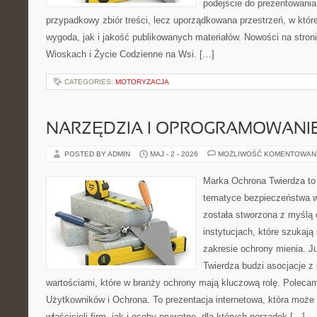
podejście do prezentowania 
przypadkowy zbiór treści, lecz uporządkowana przestrzeń, w któ
wygoda, jak i jakość publikowanych materiałów. Nowości na stron
Wioskach i Życie Codzienne na Wsi. […]
CATEGORIES:
MOTORYZACJA
NARZĘDZIA I OPROGRAMOWANI
POSTED BY ADMIN
MAJ - 2 - 2026
MOŻLIWOŚĆ KOMENTOWAN
Marka Ochrona Twierdza to 
tematyce bezpieczeństwa w
została stworzona z myślą 
instytucjach, które szukaj
zakresie ochrony mienia. 
Twierdza budzi asocjacje z 
wartościami, które w branży ochrony mają kluczową rolę. Polecam
Użytkowników i Ochrona. To prezentacja internetowa, która może
właścicieli firm, jak i osoby prywatne, dla których porządek […]