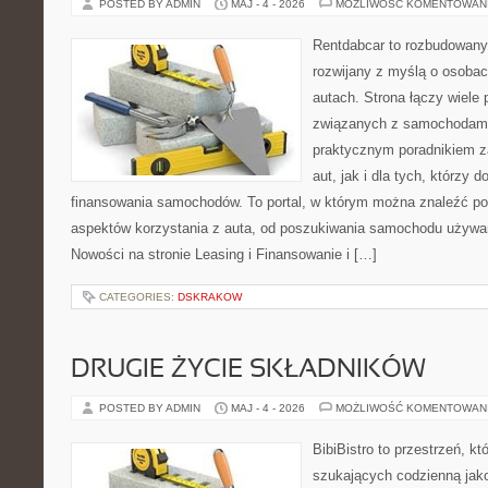
POSTED BY ADMIN
MAJ - 4 - 2026
MOŻLIWOŚĆ KOMENTOWAN
Rentdabcar to rozbudowany 
rozwijany z myślą o osobac
autach. Strona łączy wiele
związanych z samochodami
praktycznym poradnikiem z
aut, jak i dla tych, którzy d
finansowania samochodów. To portal, w którym można znaleźć p
aspektów korzystania z auta, od poszukiwania samochodu używa
Nowości na stronie Leasing i Finansowanie i […]
CATEGORIES:
DSKRAKOW
DRUGIE ŻYCIE SKŁADNIKÓW
POSTED BY ADMIN
MAJ - 4 - 2026
MOŻLIWOŚĆ KOMENTOWAN
BibiBistro to przestrzeń, k
szukających codzienną jako