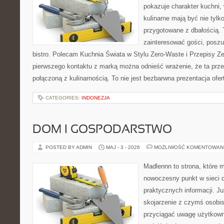
pokazuje charakter kuchni,
kulinarne mają być nie tylk
przygotowane z dbałością. 
zainteresować gości, posz
bistro. Polecam Kuchnia Świata w Stylu Zero-Waste i Przepisy Z
pierwszego kontaktu z marką można odnieść wrażenie, że ta prze
połączoną z kulinarnością. To nie jest bezbarwna prezentacja ofer
CATEGORIES:
INDONEZJA
DOM I GOSPODARSTWO
POSTED BY ADMIN
MAJ - 3 - 2026
MOŻLIWOŚĆ KOMENTOWAN
Madlennn to strona, które 
nowoczesny punkt w sieci 
praktycznych informacji. 
skojarzenie z czymś osobi
przyciągać uwagę użytkowni