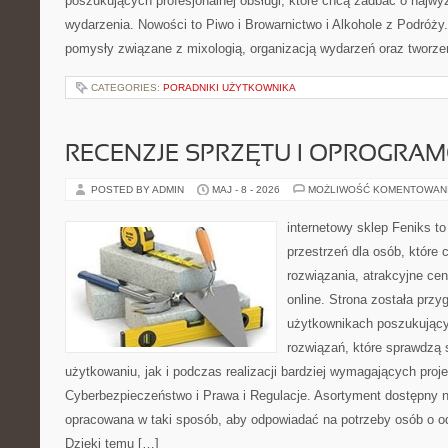
poszukujących profesjonalnej obsługi, które chcą zadbać o naj
wydarzenia. Nowości to Piwo i Browarnictwo i Alkohole z Podróży
pomysły związane z mixologią, organizacją wydarzeń oraz tworz
CATEGORIES:
PORADNIKI UŻYTKOWNIKA
RECENZJE SPRZĘTU I OPROGRA
POSTED BY ADMIN
MAJ - 8 - 2026
MOŻLIWOŚĆ KOMENTOWAN
internetowy sklep Feniks to
przestrzeń dla osób, które
rozwiązania, atrakcyjne c
online. Strona została prz
użytkownikach poszukujący
rozwiązań, które sprawdzą
użytkowaniu, jak i podczas realizacji bardziej wymagających proj
Cyberbezpieczeństwo i Prawa i Regulacje. Asortyment dostępny na
opracowana w taki sposób, aby odpowiadać na potrzeby osób o 
Dzięki temu […]