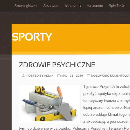
Archiwum
Ekonomia
Kategorie
Strona główna
Spis Treści
SPORTY
ZDROWIE PSYCHICZNE
POSTED BY ADMIN
MAJ - 23 - 2026
MOŻLIWOŚĆ KOMENTOWA
Tęczowa Przystań to zakąte
przeżyć spotyka się z real
tematyczny tworzona z myś
lepiej zrozumieć siebie. N
dobrze oddaje klimat tego m
z akceptacją, a jednocześni
tym, co dzieje się w człowieku. Polecamy Poradnie i Terapie i Por