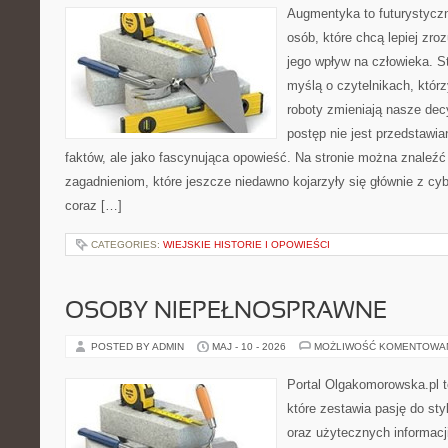
Augmentyka to futurystyczn
osób, które chcą lepiej zro
jego wpływ na człowieka. S
myślą o czytelnikach, którzy
roboty zmieniają nasze dec
postęp nie jest przedstawia
faktów, ale jako fascynująca opowieść. Na stronie można znaleźć
zagadnieniom, które jeszcze niedawno kojarzyły się głównie z cy
coraz […]
CATEGORIES:
WIEJSKIE HISTORIE I OPOWIEŚCI
OSOBY NIEPEŁNOSPRAWNE
POSTED BY ADMIN
MAJ - 10 - 2026
MOŻLIWOŚĆ KOMENTOWA
Portal Olgakomorowska.pl 
które zestawia pasję do styl
oraz użytecznych informacj