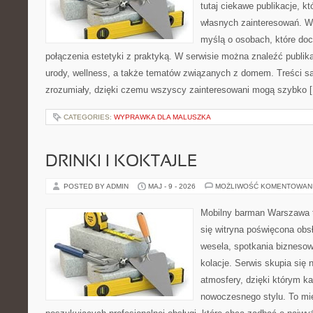
tutaj ciekawe publikacje, k
własnych zainteresowań. Wi
myślą o osobach, które doce
połączenia estetyki z praktyką. W serwisie można znaleźć publik
urody, wellness, a także tematów związanych z domem. Treści s
zrozumiały, dzięki czemu wszyscy zainteresowani mogą szybko 
CATEGORIES:
WYPRAWKA DLA MALUSZKA
DRINKI I KOKTAJLE
POSTED BY ADMIN
MAJ - 9 - 2026
MOŻLIWOŚĆ KOMENTOWAN
Mobilny barman Warszawa t
się witryna poświęcona obs
wesela, spotkania biznesow
kolacje. Serwis skupia się 
atmosfery, dzięki którym k
nowoczesnego stylu. To mi