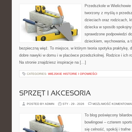
Przedszkole w Wielichowie 
tworzony z myślą o przeds
dzieciach oraz rodzicach, k
dziecka w sposób spokojny
sprawdzone podpowiedzi do
dzieckiem, wychowania, a t
bezpieczną więź. To miejsce, w którym teoria spotyka praktykę, 
dobre nawyki w domu i w placówce przedszkolnej. Rodzice i ich r
Na stronie znajdziesz inspiracje na […]
CATEGORIES:
WIEJSKIE HISTORIE I OPOWIEŚCI
SPRZĘT I AKCESORIA
POSTED BY ADMIN
STY - 29 - 2026
MOŻLIWOŚĆ KOMENTOWA
To blog poświęcony bilardow
bowlingowi – czterem sporto
się celność, spokój i trafne