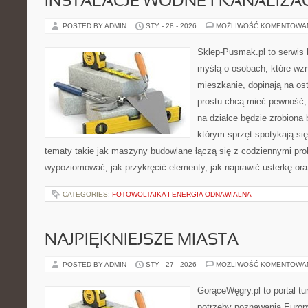
INSTALACJE WODNE I KANALIZA
POSTED BY ADMIN
STY - 28 - 2026
MOŻLIWOŚĆ KOMENTOWA
Sklep-Pusmak.pl to serwis 
myślą o osobach, które wz
mieszkanie, dopinają na ost
prostu chcą mieć pewność,
na działce będzie zrobiona 
którym sprzęt spotykają si
tematy takie jak maszyny budowlane łączą się z codziennymi pro
wypoziomować, jak przykręcić elementy, jak naprawić usterkę or
CATEGORIES:
FOTOWOLTAIKA I ENERGIA ODNAWIALNA
NAJPIĘKNIEJSZE MIASTA
POSTED BY ADMIN
STY - 27 - 2026
MOŻLIWOŚĆ KOMENTOWA
GorąceWęgry.pl to portal tu
potrzeby poznawania Euro