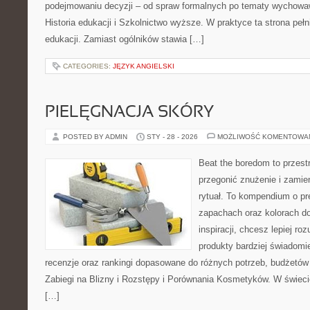
podejmowaniu decyzji – od spraw formalnych po tematy wychowa
Historia edukacji i Szkolnictwo wyższe. W praktyce ta strona peł
edukacji. Zamiast ogólników stawia […]
CATEGORIES:
JĘZYK ANGIELSKI
PIELĘGNACJA SKÓRY
POSTED BY ADMIN
STY - 28 - 2026
MOŻLIWOŚĆ KOMENTOWA
Beat the boredom to przest
przegonić znużenie i zamie
rytuał. To kompendium o pr
zapachach oraz kolorach do
inspiracji, chcesz lepiej ro
produkty bardziej świadomie
recenzje oraz rankingi dopasowane do różnych potrzeb, budżetów 
Zabiegi na Blizny i Rozstępy i Porównania Kosmetyków. W świec
[…]