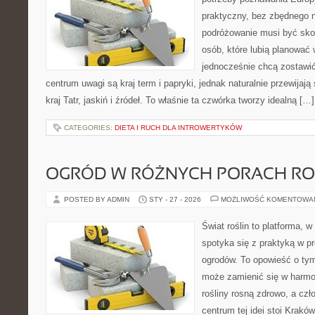
praktyczny, bez zbędnego n
podróżowanie musi być sko
osób, które lubią planować 
jednocześnie chcą zostawi
centrum uwagi są kraj term i papryki, jednak naturalnie przewijają
kraj Tatr, jaskiń i źródeł. To właśnie ta czwórka tworzy idealną […]
CATEGORIES:
DIETA I RUCH DLA INTROWERTYKÓW
OGRÓD W RÓŻNYCH PORACH R
POSTED BY ADMIN
STY - 27 - 2026
MOŻLIWOŚĆ KOMENTOWA
Świat roślin to platforma, w 
spotyka się z praktyką w pr
ogrodów. To opowieść o ty
może zamienić się w harmon
rośliny rosną zdrowo, a cz
centrum tej idei stoi Kraków 