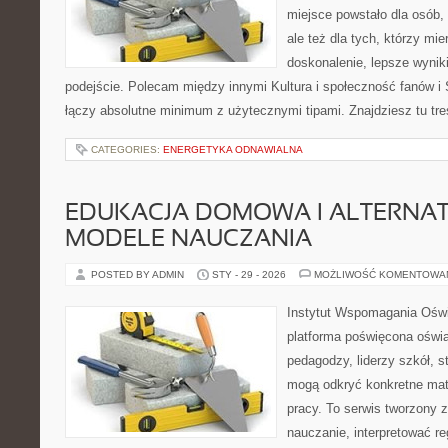
miejsce powstało dla osób, 
ale też dla tych, którzy mi
doskonalenie, lepsze wyniki
podejście. Polecam między innymi Kultura i społeczność fanów i S
łączy absolutne minimum z użytecznymi tipami. Znajdziesz tu treś
CATEGORIES:
ENERGETYKA ODNAWIALNA
EDUKACJA DOMOWA I ALTERNA
MODELE NAUCZANIA
POSTED BY ADMIN
STY - 29 - 2026
MOŻLIWOŚĆ KOMENTOWA
Instytut Wspomagania Ośw
platforma poświęcona oświa
pedagodzy, liderzy szkół, s
mogą odkryć konkretne mat
pracy. To serwis tworzony z
nauczanie, interpretować r