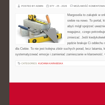
POSTED BY ADMIN
STY - 25 - 2026
MOŻLIWOŚĆ KOMENTOWA
Margoseila to zakątek w on
siebie na nowo. To portal, 
abyś mógł spojrzeć uważnie
reagujesz, czego potrzebuj
zmierzać. Jeśli kiedykolwi
pędzie brakuje Ci oddechu n
dla Ciebie. To nie jest kolejna zbiór suchych porad, lecz latarnia,
systematyzować emocje i zamieniać zamieszanie w klarowność. 
CATEGORIES:
KUCHNIA KARAIBSKA