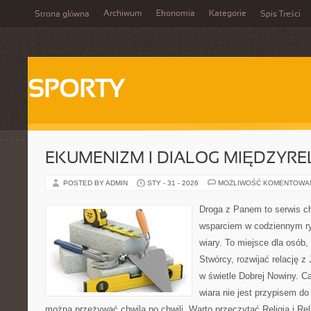
Archiwum
Ekonomia
Kategorie
Strona główna
Spis Treści
SPORTY
EKUMENIZM I DIALOG MIĘDZYREL
POSTED BY ADMIN
STY - 31 - 2026
MOŻLIWOŚĆ KOMENTOWA
Droga z Panem to serwis ch
wsparciem w codziennym ry
wiary. To miejsce dla osób,
Stwórcy, rozwijać relację 
w świetle Dobrej Nowiny. Ca
wiara nie jest przypisem do
można przeżywać chwila po chwili. Warto przeczytać Religia i Rel