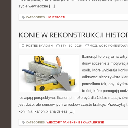
życie wewnętrzne […]
CATEGORIES:
LIGIESPORTU
KONIE W REKONSTRUKCJI HISTO
POSTED BY ADMIN
STY - 30 - 2026
MOŻLIWOŚĆ KOMENTOWA
Ikarion.pl to przyjazna witr
doświadczenie z motywacją
osób, które wybierają konkr
odkrywać nieoczywiste kier
pomyślana tak, aby użytkown
treści, które pomagają codz
rozwijają perspektywę. Ikarion.pl może być dla Ciebie mapą w świ
jest dużo, ale sensownych wniosków często brakuje. Przeczytaj t
koni. Na Ikarion.pl znajdziesz […]
CATEGORIES:
WIECZORY PANIEŃSKIE I KAWALERSKIE