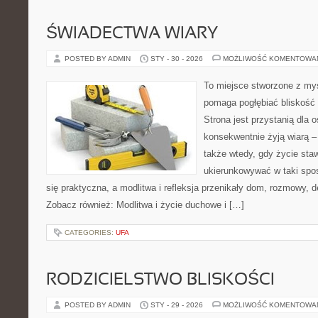
ŚWIADECTWA WIARY
POSTED BY ADMIN
STY - 30 - 2026
MOŻLIWOŚĆ KOMENTOWA
To miejsce stworzone z myś
pomaga pogłębiać bliskość
Strona jest przystanią dla o
konsekwentnie żyją wiarą – 
także wtedy, gdy życie staw
ukierunkowywać w taki spo
się praktyczna, a modlitwa i refleksja przenikały dom, rozmowy, d
Zobacz również: Modlitwa i życie duchowe i […]
CATEGORIES:
UFA
RODZICIELSTWO BLISKOŚCI
POSTED BY ADMIN
STY - 29 - 2026
MOŻLIWOŚĆ KOMENTOWA