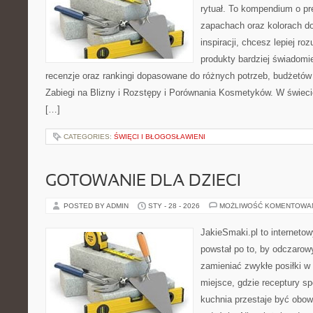
rytuał. To kompendium o pr
zapachach oraz kolorach do
inspiracji, chcesz lepiej ro
produkty bardziej świadomie
recenzje oraz rankingi dopasowane do różnych potrzeb, budżetów 
Zabiegi na Blizny i Rozstępy i Porównania Kosmetyków. W świec
[…]
CATEGORIES:
ŚWIĘCI I BŁOGOSŁAWIENI
GOTOWANIE DLA DZIECI
POSTED BY ADMIN
STY - 28 - 2026
MOŻLIWOŚĆ KOMENTOWA
JakieSmaki.pl to internetow
powstał po to, by odczaro
zamieniać zwykłe posiłki 
miejsce, gdzie receptury sp
kuchnia przestaje być obowi