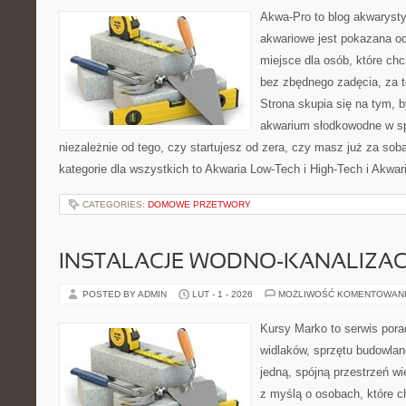
Akwa-Pro to blog akwaryst
akwariowe jest pokazana od
miejsce dla osób, które ch
bez zbędnego zadęcia, za t
Strona skupia się na tym, 
akwarium słodkowodne w s
niezależnie od tego, czy startujesz od zera, czy masz już za sob
kategorie dla wszystkich to Akwaria Low-Tech i High-Tech i Akwar
CATEGORIES:
DOMOWE PRZETWORY
INSTALACJE WODNO-KANALIZAC
POSTED BY ADMIN
LUT - 1 - 2026
MOŻLIWOŚĆ KOMENTOWAN
Kursy Marko to serwis pora
widlaków, sprzętu budowlan
jedną, spójną przestrzeń w
z myślą o osobach, które c