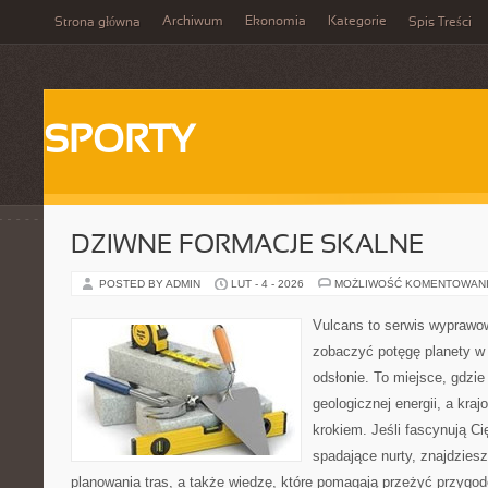
Archiwum
Ekonomia
Kategorie
Strona główna
Spis Treści
SPORTY
DZIWNE FORMACJE SKALNE
POSTED BY ADMIN
LUT - 4 - 2026
MOŻLIWOŚĆ KOMENTOWAN
Vulcans to serwis wyprawow
zobaczyć potęgę planety w j
odsłonie. To miejsce, gdzie 
geologicznej energii, a kra
krokiem. Jeśli fascynują Ci
spadające nurty, znajdzies
planowania tras, a także wiedzę, które pomagają przeżyć przygod