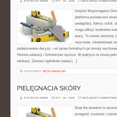
POSTED BY ADMIN
STY - 29 - 2026
MOŻLIWOŚĆ KOMENTOWA
Instytut Wspomagania Ośw
platforma poświęcona oświa
pedagodzy, liderzy szkół, s
mogą odkryć konkretne mat
pracy. To serwis tworzony z
nauczanie, interpretować r
podejmowaniu decyzji – od spraw formalnych po tematy wychowa
Historia edukacji i Szkolnictwo wyższe. W praktyce ta strona peł
edukacji. Zamiast ogólników stawia […]
CATEGORIES:
JĘZYK ANGIELSKI
PIELĘGNACJA SKÓRY
POSTED BY ADMIN
STY - 28 - 2026
MOŻLIWOŚĆ KOMENTOWA
Beat the boredom to przest
przegonić znużenie i zamie