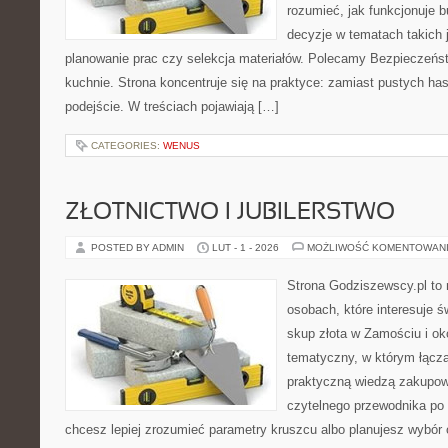
rozumieć, jak funkcjonuje 
decyzje w tematach takich 
planowanie prac czy selekcja materiałów. Polecamy Bezpieczeńst
kuchnie. Strona koncentruje się na praktyce: zamiast pustych ha
podejście. W treściach pojawiają […]
CATEGORIES:
WENUS
ZŁOTNICTWO I JUBILERSTWO
POSTED BY ADMIN
LUT - 1 - 2026
MOŻLIWOŚĆ KOMENTOWAN
Strona Godziszewscy.pl to 
osobach, które interesuje ś
skup złota w Zamościu i oko
tematyczny, w którym łącz
praktyczną wiedzą zakupow
czytelnego przewodnika po 
chcesz lepiej zrozumieć parametry kruszcu albo planujesz wybór o