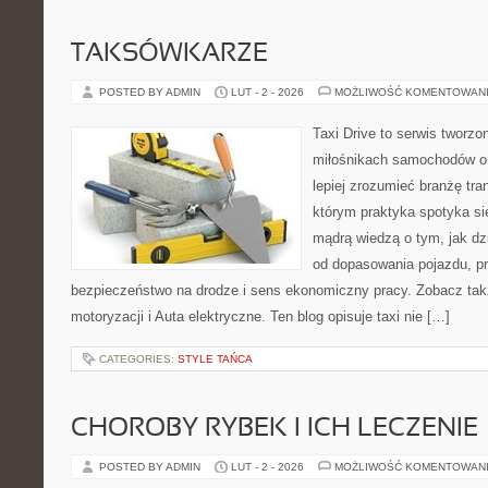
TAKSÓWKARZE
POSTED BY ADMIN
LUT - 2 - 2026
MOŻLIWOŚĆ KOMENTOWAN
Taxi Drive to serwis tworzo
miłośnikach samochodów or
lepiej zrozumieć branżę tra
którym praktyka spotyka si
mądrą wiedzą o tym, jak d
od dopasowania pojazdu, pr
bezpieczeństwo na drodze i sens ekonomiczny pracy. Zobacz ta
motoryzacji i Auta elektryczne. Ten blog opisuje taxi nie […]
CATEGORIES:
STYLE TAŃCA
CHOROBY RYBEK I ICH LECZENIE
POSTED BY ADMIN
LUT - 2 - 2026
MOŻLIWOŚĆ KOMENTOWAN