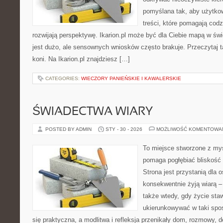
pomyślana tak, aby użytkown
treści, które pomagają codz
rozwijają perspektywę. Ikarion.pl może być dla Ciebie mapą w świ
jest dużo, ale sensownych wniosków często brakuje. Przeczytaj t
koni. Na Ikarion.pl znajdziesz […]
CATEGORIES:
WIECZORY PANIEŃSKIE I KAWALERSKIE
ŚWIADECTWA WIARY
POSTED BY ADMIN
STY - 30 - 2026
MOŻLIWOŚĆ KOMENTOWA
To miejsce stworzone z myś
pomaga pogłębiać bliskość
Strona jest przystanią dla o
konsekwentnie żyją wiarą – 
także wtedy, gdy życie staw
ukierunkowywać w taki spo
się praktyczna, a modlitwa i refleksja przenikały dom, rozmowy, d