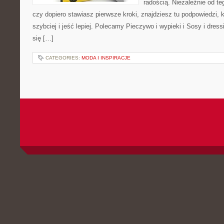
radością. Niezależnie od te
czy dopiero stawiasz pierwsze kroki, znajdziesz tu podpowiedzi,
szybciej i jeść lepiej. Polecamy Pieczywo i wypieki i Sosy i dress
się […]
CATEGORIES:
MODA I INSPIRACJE