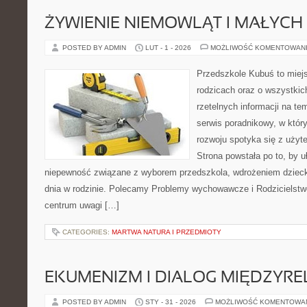
ŻYWIENIE NIEMOWLĄT I MAŁYCH 
POSTED BY ADMIN
LUT - 1 - 2026
MOŻLIWOŚĆ KOMENTOWAN
Przedszkole Kubuś to miej
rodzicach oraz o wszystkich
rzetelnych informacji na te
serwis poradnikowy, w któr
rozwoju spotyka się z uży
Strona powstała po to, by u
niepewność związane z wyborem przedszkola, wdrożeniem dziecka
dnia w rodzinie. Polecamy Problemy wychowawcze i Rodzicielstwo 
centrum uwagi […]
CATEGORIES:
MARTWA NATURA I PRZEDMIOTY
EKUMENIZM I DIALOG MIĘDZYREL
POSTED BY ADMIN
STY - 31 - 2026
MOŻLIWOŚĆ KOMENTOWA