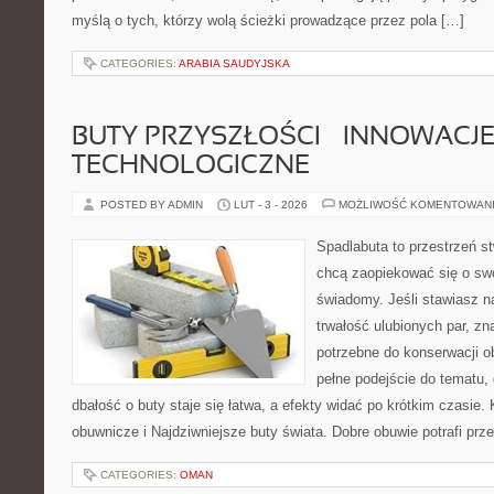
myślą o tych, którzy wolą ścieżki prowadzące przez pola […]
CATEGORIES:
ARABIA SAUDYJSKA
BUTY PRZYSZŁOŚCI – INNOWACJ
TECHNOLOGICZNE
POSTED BY ADMIN
LUT - 3 - 2026
MOŻLIWOŚĆ KOMENTOWAN
Spadlabuta to przestrzeń st
chcą zaopiekować się o sw
świadomy. Jeśli stawiasz n
trwałość ulubionych par, zn
potrzebne do konserwacji o
pełne podejście do tematu,
dbałość o buty staje się łatwa, a efekty widać po krótkim czasie. 
obuwnicze i Najdziwniejsze buty świata. Dobre obuwie potrafi prz
CATEGORIES:
OMAN