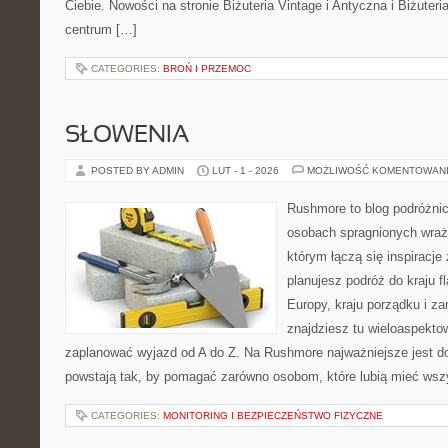
Ciebie. Nowości na stronie Biżuteria Vintage i Antyczna i Biżuteri
centrum […]
CATEGORIES:
BROŃ I PRZEMOC
SŁOWENIA
POSTED BY ADMIN
LUT - 1 - 2026
MOŻLIWOŚĆ KOMENTOWAN
Rushmore to blog podróżnic
osobach spragnionych wraże
którym łączą się inspiracje
planujesz podróż do kraju 
Europy, kraju porządku i za
znajdziesz tu wieloaspektow
zaplanować wyjazd od A do Z. Na Rushmore najważniejsze jest d
powstają tak, by pomagać zarówno osobom, które lubią mieć wszy
CATEGORIES:
MONITORING I BEZPIECZEŃSTWO FIZYCZNE