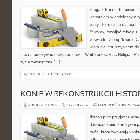
Droga z Panem to serwis ch
wsparciem w codziennym ry
wiary. To miejsce dla osób,
Stwórcy, rozwijać relację 
w świetle Dobrej Nowiny. Ca
wiara nie jest przypisem do
można przeżywać chwila po chwili. Warto przeczytać Religia i Rel
życie wewnętrzne […]
CATEGORIES:
LIGIESPORTU
KONIE W REKONSTRUKCJI HISTO
POSTED BY ADMIN
STY - 30 - 2026
MOŻLIWOŚĆ KOMENTOWA
Ikarion.pl to przyjazna witr
doświadczenie z motywacją
osób, które wybierają konkr
odkrywać nieoczywiste kier