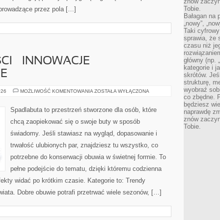
znów zaczyna
Tobie.
 prowadzące przez pola […]
Bałagan na pu
„nowy”, „now
Taki cyfrowy
sprawia, że 
czasu niż j
rozwiązaniem
CI – INNOWACJE
główny (np.
kategorie i 
E
skrótów. Je
strukturę, m
wyobraź sobi
BUTY
026
MOŻLIWOŚĆ KOMENTOWANIA
ZOSTAŁA WYŁĄCZONA
PRZYSZŁOŚCI
co zbędne. 
–
będziesz wie
INNOWACJE
Spadlabuta to przestrzeń stworzone dla osób, które
naprawdę zmn
TECHNOLOGICZNE
znów zaczyna
chcą zaopiekować się o swoje buty w sposób
Tobie.
świadomy. Jeśli stawiasz na wygląd, dopasowanie i
trwałość ulubionych par, znajdziesz tu wszystko, co
potrzebne do konserwacji obuwia w świetnej formie. To
pełne podejście do tematu, dzięki któremu codzienna
efekty widać po krótkim czasie. Kategorie to: Trendy
wiata. Dobre obuwie potrafi przetrwać wiele sezonów, […]