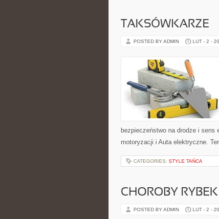
TAKSÓWKARZE
POSTED BY ADMIN
LUT - 2 - 2
bezpieczeństwo na drodze i sens 
motoryzacji i Auta elektryczne. Ten
CATEGORIES:
STYLE TAŃCA
CHOROBY RYBEK I
POSTED BY ADMIN
LUT - 2 - 2