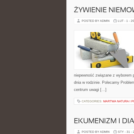
ŻYWIENIE NIEMO
POSTED BY ADMIN
LUT - 1 - 2
niepewność związane z wyborem pr
dnia w rodzinie. Polecamy Problem
centrum uwagi […]
CATEGORIES:
MARTWA NATURA I 
EKUMENIZM I DI
POSTED BY ADMIN
STY - 31 -