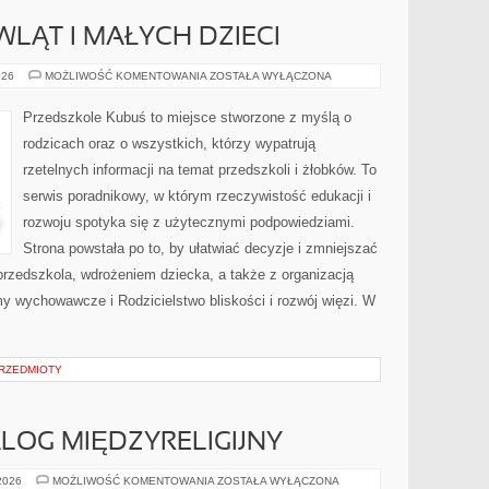
WLĄT I MAŁYCH DZIECI
ŻYWIENIE
026
MOŻLIWOŚĆ KOMENTOWANIA
ZOSTAŁA WYŁĄCZONA
NIEMOWLĄT
I
MAŁYCH
Przedszkole Kubuś to miejsce stworzone z myślą o
DZIECI
rodzicach oraz o wszystkich, którzy wypatrują
rzetelnych informacji na temat przedszkoli i żłobków. To
serwis poradnikowy, w którym rzeczywistość edukacji i
rozwoju spotyka się z użytecznymi podpowiedziami.
Strona powstała po to, by ułatwiać decyzje i zmniejszać
zedszkola, wdrożeniem dziecka, a także z organizacją
y wychowawcze i Rodzicielstwo bliskości i rozwój więzi. W
PRZEDMIOTY
ALOG MIĘDZYRELIGIJNY
EKUMENIZM
 2026
MOŻLIWOŚĆ KOMENTOWANIA
ZOSTAŁA WYŁĄCZONA