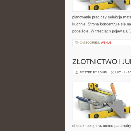
planowanie prac czy selekcja mate
kuchnie. Strona koncentruje się n
podejście. W treściach pojawiają 
CATEGORIES:
WENUS
ZŁOTNICTWO I J
POSTED BY ADMIN
LUT - 1 - 2
chcesz lepiej zrozumieć parametry