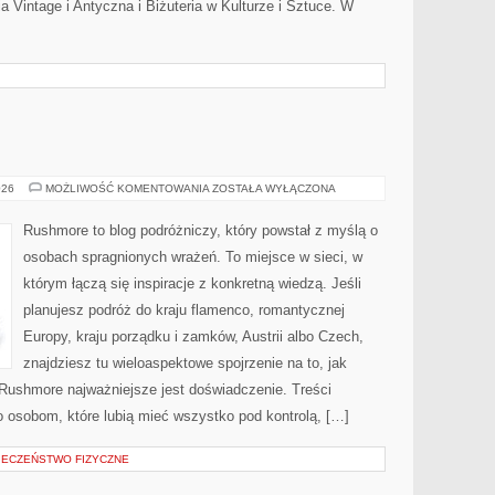
ia Vintage i Antyczna i Biżuteria w Kulturze i Sztuce. W
SŁOWENIA
026
MOŻLIWOŚĆ KOMENTOWANIA
ZOSTAŁA WYŁĄCZONA
Rushmore to blog podróżniczy, który powstał z myślą o
osobach spragnionych wrażeń. To miejsce w sieci, w
którym łączą się inspiracje z konkretną wiedzą. Jeśli
planujesz podróż do kraju flamenco, romantycznej
Europy, kraju porządku i zamków, Austrii albo Czech,
znajdziesz tu wieloaspektowe spojrzenie na to, jak
Rushmore najważniejsze jest doświadczenie. Treści
 osobom, które lubią mieć wszystko pod kontrolą, […]
PIECZEŃSTWO FIZYCZNE