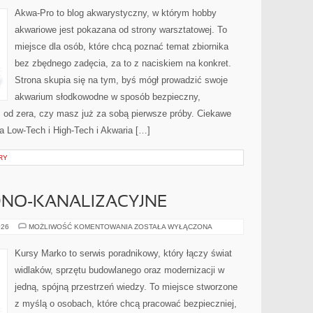
I
ICH
Akwa-Pro to blog akwarystyczny, w którym hobby
LECZENIE
akwariowe jest pokazana od strony warsztatowej. To
miejsce dla osób, które chcą poznać temat zbiornika
bez zbędnego zadęcia, za to z naciskiem na konkret.
Strona skupia się na tym, byś mógł prowadzić swoje
akwarium słodkowodne w sposób bezpieczny,
sz od zera, czy masz już za sobą pierwsze próby. Ciekawe
ia Low-Tech i High-Tech i Akwaria […]
RY
DNO-KANALIZACYJNE
INSTALACJE
026
MOŻLIWOŚĆ KOMENTOWANIA
ZOSTAŁA WYŁĄCZONA
WODNO-
KANALIZACYJNE
Kursy Marko to serwis poradnikowy, który łączy świat
widlaków, sprzętu budowlanego oraz modernizacji w
jedną, spójną przestrzeń wiedzy. To miejsce stworzone
z myślą o osobach, które chcą pracować bezpieczniej,