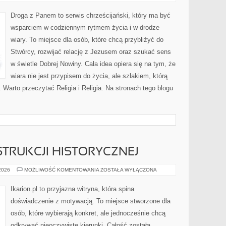
I
DIALOG
MIĘDZYRELIGIJNY
Droga z Panem to serwis chrześcijański, który ma być
wsparciem w codziennym rytmem życia i w drodze
wiary. To miejsce dla osób, które chcą przybliżyć do
Stwórcy, rozwijać relację z Jezusem oraz szukać sens
w świetle Dobrej Nowiny. Cała idea opiera się na tym, że
wiara nie jest przypisem do życia, ale szlakiem, którą
 Warto przeczytać Religia i Religia. Na stronach tego blogu
TRUKCJI HISTORYCZNEJ
KONIE
 2026
MOŻLIWOŚĆ KOMENTOWANIA
ZOSTAŁA WYŁĄCZONA
W
REKONSTRUKCJI
HISTORYCZNEJ
Ikarion.pl to przyjazna witryna, która spina
doświadczenie z motywacją. To miejsce stworzone dla
osób, które wybierają konkret, ale jednocześnie chcą
odkrywać nieoczywiste kierunki. Całość została