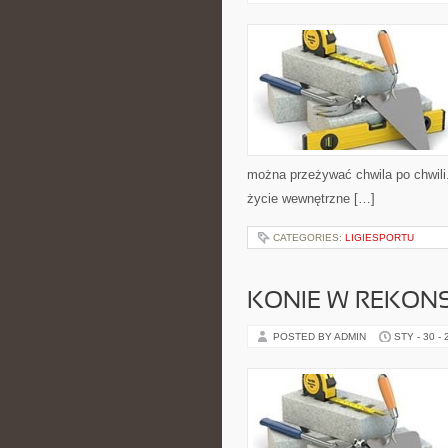
można przeżywać chwila po chwili.
życie wewnętrzne […]
CATEGORIES:
LIGIESPORTU
KONIE W REKONS
POSTED BY ADMIN
STY - 30 -