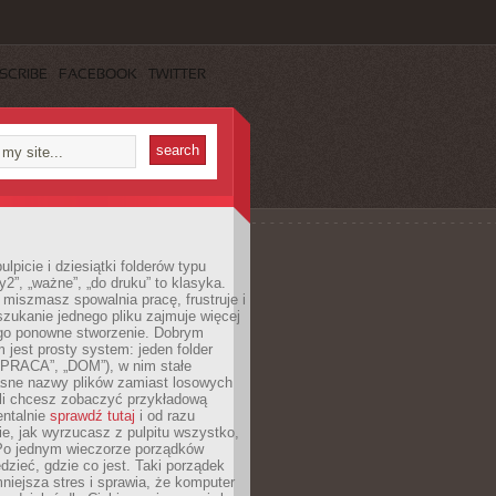
SCRIBE
FACEBOOK
TWITTER
lpicie i dziesiątki folderów typu
y2”, „ważne”, „do druku” to klasyka.
 miszmasz spowalnia pracę, frustruje i
szukanie jednego pliku zajmuje więcej
ego ponowne stworzenie. Dobrym
 jest prosty system: jeden folder
 „PRACA”, „DOM”), w nim stałe
jasne nazwy plików zamiast losowych
śli chcesz zobaczyć przykładową
entalnie
sprawdź tutaj
i od razu
e, jak wyrzucasz z pulpitu wszystko,
Po jednym wieczorze porządków
dzieć, gdzie co jest. Taki porządek
iejsza stres i sprawia, że komputer