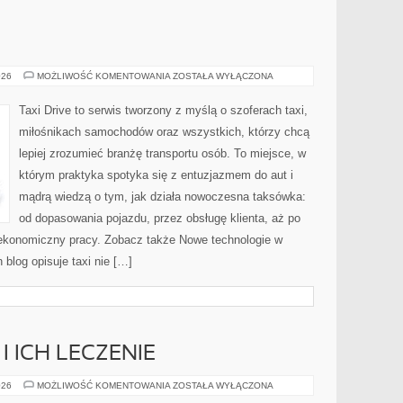
TAKSÓWKARZE
026
MOŻLIWOŚĆ KOMENTOWANIA
ZOSTAŁA WYŁĄCZONA
Taxi Drive to serwis tworzony z myślą o szoferach taxi,
miłośnikach samochodów oraz wszystkich, którzy chcą
lepiej zrozumieć branżę transportu osób. To miejsce, w
którym praktyka spotyka się z entuzjazmem do aut i
mądrą wiedzą o tym, jak działa nowoczesna taksówka:
od dopasowania pojazdu, przez obsługę klienta, aż po
ekonomiczny pracy. Zobacz także Nowe technologie w
 blog opisuje taxi nie […]
 ICH LECZENIE
CHOROBY
026
MOŻLIWOŚĆ KOMENTOWANIA
ZOSTAŁA WYŁĄCZONA
RYBEK