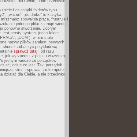
 działać dla Ciebie, a nie przeciwko
lpicie i dziesiątki folderów typu
y2”, „ważne”, „do druku” to klasyka.
 miszmasz spowalnia pracę, frustruje i
szukanie jednego pliku zajmuje więcej
ego ponowne stworzenie. Dobrym
 jest prosty system: jeden folder
 „PRACA”, „DOM”), w nim stałe
jasne nazwy plików zamiast losowych
śli chcesz zobaczyć przykładową
entalnie
sprawdź tutaj
i od razu
e, jak wyrzucasz z pulpitu wszystko,
Po jednym wieczorze porządków
dzieć, gdzie co jest. Taki porządek
iejsza stres i sprawia, że komputer
 działać dla Ciebie, a nie przeciwko