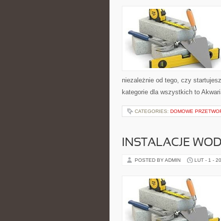
niezależnie od tego, czy startuje
kategorie dla wszystkich to Akwar
CATEGORIES:
DOMOWE PRZETWO
INSTALACJE WO
POSTED BY ADMIN
LUT - 1 - 2