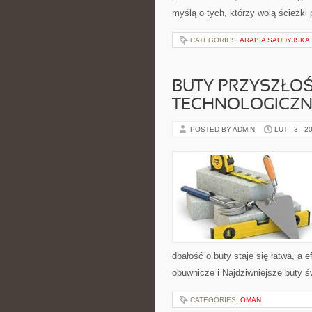
myślą o tych, którzy wolą ścieżki
CATEGORIES:
ARABIA SAUDYJSKA
BUTY PRZYSZŁOŚ
TECHNOLOGICZN
POSTED BY ADMIN
LUT - 3 - 2
dbałość o buty staje się łatwa, a 
obuwnicze i Najdziwniejsze buty ś
CATEGORIES:
OMAN