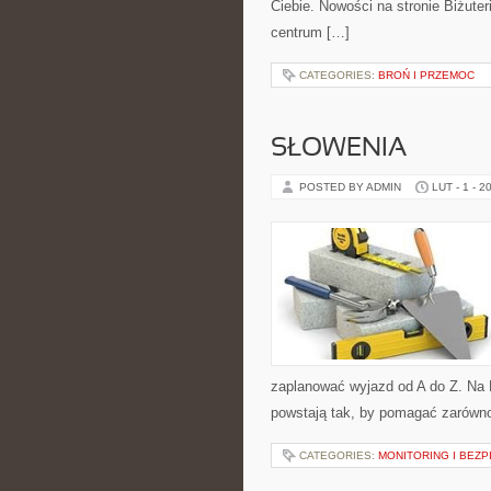
Ciebie. Nowości na stronie Biżuter
centrum […]
CATEGORIES:
BROŃ I PRZEMOC
SŁOWENIA
POSTED BY ADMIN
LUT - 1 - 2
zaplanować wyjazd od A do Z. Na 
powstają tak, by pomagać zarówno
CATEGORIES:
MONITORING I BEZ