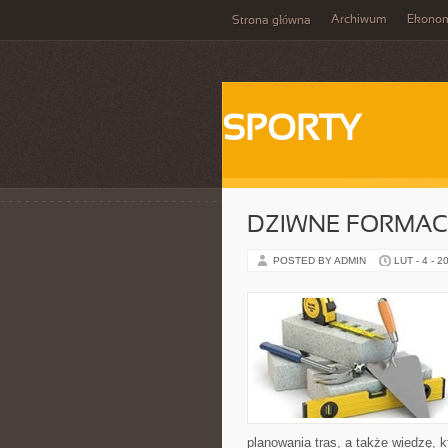
Archiwum
Ekono
Strona główna
SPORTY
DZIWNE FORMAC
POSTED BY ADMIN
LUT - 4 - 2
planowania tras, a także wiedzę, 