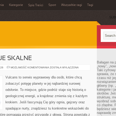
mia
Kategorie
Sport
Wszystkie tagi
Tagi
Spis Treści
SUB
JE SKALNE
Bałagan na pu
„nowy”, „now
DZIWNE
026
MOŻLIWOŚĆ KOMENTOWANIA
ZOSTAŁA WYŁĄCZONA
Taki cyfrowy
FORMACJE
SKALNE
sprawia, że 
Vulcans to serwis wyprawowy dla osób, które chcą
czasu niż j
rozwiązaniem
zobaczyć potęgę planety w jej najbardziej surowej
główny (np.
kategorie i 
odsłonie. To miejsce, gdzie podróż staje się historią o
skrótów. Je
geologicznej energii, a krajobraz zmienia się z każdym
strukturę, m
wyobraź sobi
krokiem. Jeśli fascynują Cię góry ognia, gejzery oraz
co zbędne. 
spadające nurty, znajdziesz tu konkretne wskazówki do
będziesz wie
naprawdę zmn
które pomagają przeżyć przygodę z głową. Strona powstała z