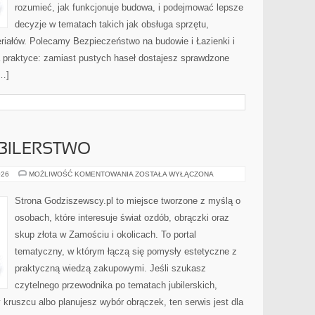
rozumieć, jak funkcjonuje budowa, i podejmować lepsze
decyzje w tematach takich jak obsługa sprzętu,
riałów. Polecamy Bezpieczeństwo na budowie i Łazienki i
a praktyce: zamiast pustych haseł dostajesz sprawdzone
[…]
UBILERSTWO
ZŁOTNICTWO
026
MOŻLIWOŚĆ KOMENTOWANIA
ZOSTAŁA WYŁĄCZONA
I
JUBILERSTWO
Strona Godziszewscy.pl to miejsce tworzone z myślą o
osobach, które interesuje świat ozdób, obrączki oraz
skup złota w Zamościu i okolicach. To portal
tematyczny, w którym łączą się pomysły estetyczne z
praktyczną wiedzą zakupowymi. Jeśli szukasz
czytelnego przewodnika po tematach jubilerskich,
 kruszcu albo planujesz wybór obrączek, ten serwis jest dla