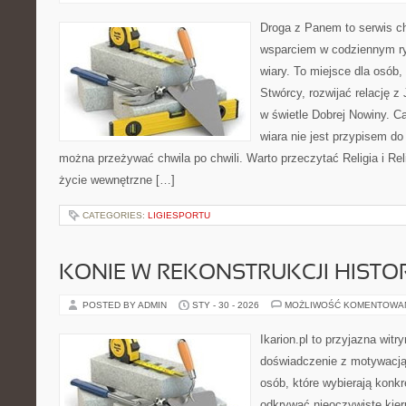
Droga z Panem to serwis ch
wsparciem w codziennym ry
wiary. To miejsce dla osób,
Stwórcy, rozwijać relację 
w świetle Dobrej Nowiny. Ca
wiara nie jest przypisem do
można przeżywać chwila po chwili. Warto przeczytać Religia i Rel
życie wewnętrzne […]
CATEGORIES:
LIGIESPORTU
KONIE W REKONSTRUKCJI HISTO
POSTED BY ADMIN
STY - 30 - 2026
MOŻLIWOŚĆ KOMENTOWA
Ikarion.pl to przyjazna witr
doświadczenie z motywacją
osób, które wybierają konkr
odkrywać nieoczywiste kier