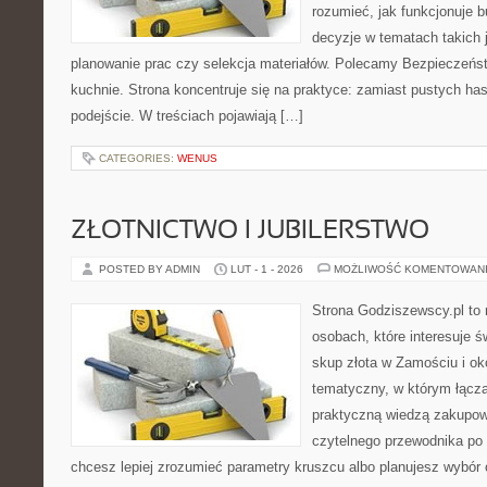
rozumieć, jak funkcjonuje 
decyzje w tematach takich 
planowanie prac czy selekcja materiałów. Polecamy Bezpieczeńst
kuchnie. Strona koncentruje się na praktyce: zamiast pustych ha
podejście. W treściach pojawiają […]
CATEGORIES:
WENUS
ZŁOTNICTWO I JUBILERSTWO
POSTED BY ADMIN
LUT - 1 - 2026
MOŻLIWOŚĆ KOMENTOWAN
Strona Godziszewscy.pl to 
osobach, które interesuje ś
skup złota w Zamościu i oko
tematyczny, w którym łącz
praktyczną wiedzą zakupow
czytelnego przewodnika po 
chcesz lepiej zrozumieć parametry kruszcu albo planujesz wybór o