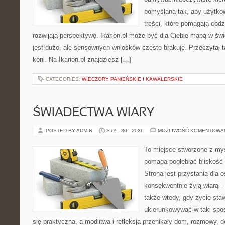
pomyślana tak, aby użytkown
treści, które pomagają codz
rozwijają perspektywę. Ikarion.pl może być dla Ciebie mapą w świ
jest dużo, ale sensownych wniosków często brakuje. Przeczytaj t
koni. Na Ikarion.pl znajdziesz […]
CATEGORIES:
WIECZORY PANIEŃSKIE I KAWALERSKIE
ŚWIADECTWA WIARY
POSTED BY ADMIN
STY - 30 - 2026
MOŻLIWOŚĆ KOMENTOWA
To miejsce stworzone z myś
pomaga pogłębiać bliskość
Strona jest przystanią dla o
konsekwentnie żyją wiarą – 
także wtedy, gdy życie staw
ukierunkowywać w taki spo
się praktyczna, a modlitwa i refleksja przenikały dom, rozmowy, d