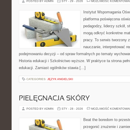
POSTED BY ADMIN
STY - 29 - 2026
MOŻLIWOŚĆ KOMENTOWA
Instytut Wspomagania Ośw
platforma poświęcona oświa
pedagodzy, liderzy szkół, s
mogą odkryć konkretne mat
pracy. To serwis tworzony z
nauczanie, interpretować r
podejmowaniu decyzji – od spraw formalnych po tematy wychowa
Historia edukacji i Szkolnictwo wyższe. W praktyce ta strona peł
edukacji. Zamiast ogólników stawia […]
CATEGORIES:
JĘZYK ANGIELSKI
PIELĘGNACJA SKÓRY
POSTED BY ADMIN
STY - 28 - 2026
MOŻLIWOŚĆ KOMENTOWA
Beat the boredom to przest
przegonić znużenie i zamie