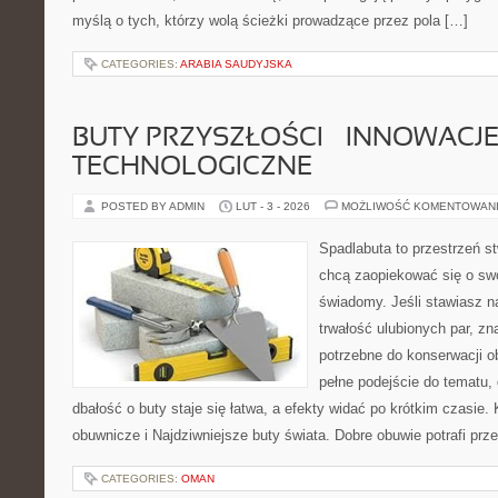
myślą o tych, którzy wolą ścieżki prowadzące przez pola […]
CATEGORIES:
ARABIA SAUDYJSKA
BUTY PRZYSZŁOŚCI – INNOWACJ
TECHNOLOGICZNE
POSTED BY ADMIN
LUT - 3 - 2026
MOŻLIWOŚĆ KOMENTOWAN
Spadlabuta to przestrzeń st
chcą zaopiekować się o sw
świadomy. Jeśli stawiasz n
trwałość ulubionych par, zn
potrzebne do konserwacji o
pełne podejście do tematu,
dbałość o buty staje się łatwa, a efekty widać po krótkim czasie. 
obuwnicze i Najdziwniejsze buty świata. Dobre obuwie potrafi prz
CATEGORIES:
OMAN