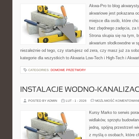
Akwa-Pro to blog akwaryst
akwariowe jest pokazana od
miejsce dla osób, które ch
bez zbędnego zadęcia, za t
Strona skupia się na tym, 
akwarium słodkowodne w s
niezależnie od tego, czy startujesz od zera, czy masz już za sob
kategorie dla wszystkich to Akwaria Low-Tech i High-Tech i Akwar
CATEGORIES:
DOMOWE PRZETWORY
INSTALACJE WODNO-KANALIZAC
POSTED BY ADMIN
LUT - 1 - 2026
MOŻLIWOŚĆ KOMENTOWAN
Kursy Marko to serwis pora
widlaków, sprzętu budowlan
jedną, spójną przestrzeń w
z myślą o osobach, które c