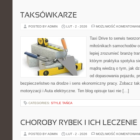
TAKSÓWKARZE
POSTED BY ADMIN
LUT - 2 - 2026
MOŻLIWOŚĆ KOMENTOWAN
Taxi Drive to serwis tworzo
miłośnikach samochodów or
lepiej zrozumieć branżę tra
którym praktyka spotyka si
mądrą wiedzą o tym, jak d
od dopasowania pojazdu, pr
bezpieczeństwo na drodze i sens ekonomiczny pracy. Zobacz ta
motoryzacji i Auta elektryczne. Ten blog opisuje taxi nie […]
CATEGORIES:
STYLE TAŃCA
CHOROBY RYBEK I ICH LECZENIE
POSTED BY ADMIN
LUT - 2 - 2026
MOŻLIWOŚĆ KOMENTOWAN