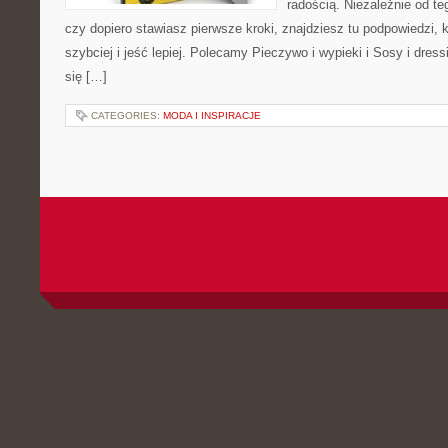
radością. Niezależnie od te
czy dopiero stawiasz pierwsze kroki, znajdziesz tu podpowiedzi,
szybciej i jeść lepiej. Polecamy Pieczywo i wypieki i Sosy i dress
się […]
CATEGORIES:
MODA I INSPIRACJE