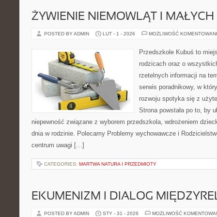
ŻYWIENIE NIEMOWLĄT I MAŁYCH 
POSTED BY ADMIN
LUT - 1 - 2026
MOŻLIWOŚĆ KOMENTOWAN
Przedszkole Kubuś to miej
rodzicach oraz o wszystkich
rzetelnych informacji na te
serwis poradnikowy, w któr
rozwoju spotyka się z uży
Strona powstała po to, by u
niepewność związane z wyborem przedszkola, wdrożeniem dziecka
dnia w rodzinie. Polecamy Problemy wychowawcze i Rodzicielstwo 
centrum uwagi […]
CATEGORIES:
MARTWA NATURA I PRZEDMIOTY
EKUMENIZM I DIALOG MIĘDZYREL
POSTED BY ADMIN
STY - 31 - 2026
MOŻLIWOŚĆ KOMENTOWA