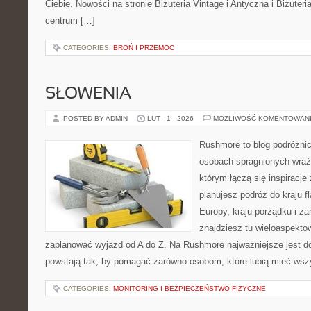
Ciebie. Nowości na stronie Biżuteria Vintage i Antyczna i Biżuteri
centrum […]
CATEGORIES:
BROŃ I PRZEMOC
SŁOWENIA
POSTED BY ADMIN
LUT - 1 - 2026
MOŻLIWOŚĆ KOMENTOWAN
Rushmore to blog podróżnic
osobach spragnionych wraże
którym łączą się inspiracje
planujesz podróż do kraju 
Europy, kraju porządku i za
znajdziesz tu wieloaspektow
zaplanować wyjazd od A do Z. Na Rushmore najważniejsze jest d
powstają tak, by pomagać zarówno osobom, które lubią mieć wszy
CATEGORIES:
MONITORING I BEZPIECZEŃSTWO FIZYCZNE