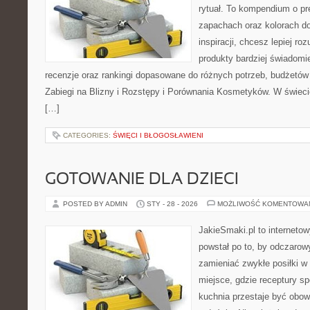
rytuał. To kompendium o pr
zapachach oraz kolorach do
inspiracji, chcesz lepiej ro
produkty bardziej świadomie
recenzje oraz rankingi dopasowane do różnych potrzeb, budżetów 
Zabiegi na Blizny i Rozstępy i Porównania Kosmetyków. W świec
[…]
CATEGORIES:
ŚWIĘCI I BŁOGOSŁAWIENI
GOTOWANIE DLA DZIECI
POSTED BY ADMIN
STY - 28 - 2026
MOŻLIWOŚĆ KOMENTOWA
JakieSmaki.pl to internetow
powstał po to, by odczaro
zamieniać zwykłe posiłki 
miejsce, gdzie receptury sp
kuchnia przestaje być obowi