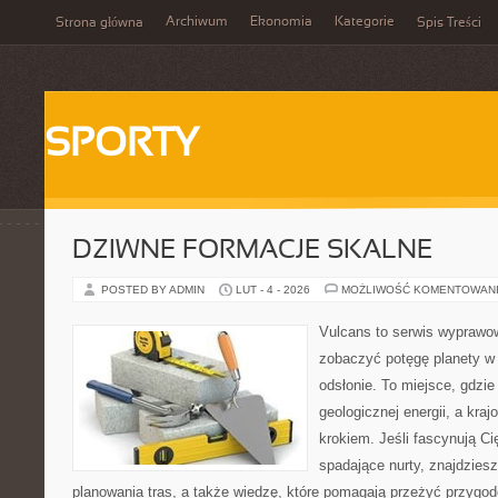
Archiwum
Ekonomia
Kategorie
Strona główna
Spis Treści
SPORTY
DZIWNE FORMACJE SKALNE
POSTED BY ADMIN
LUT - 4 - 2026
MOŻLIWOŚĆ KOMENTOWAN
Vulcans to serwis wyprawow
zobaczyć potęgę planety w j
odsłonie. To miejsce, gdzie 
geologicznej energii, a kra
krokiem. Jeśli fascynują Ci
spadające nurty, znajdzies
planowania tras, a także wiedzę, które pomagają przeżyć przygod