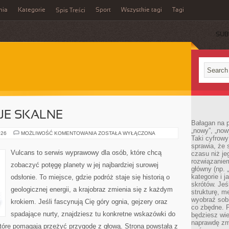
mia
Kategorie
Sport
Wszystkie tagi
Tagi
Spis Treści
SUB
JE SKALNE
Bałagan na pu
„nowy”, „now
DZIWNE
026
MOŻLIWOŚĆ KOMENTOWANIA
ZOSTAŁA WYŁĄCZONA
Taki cyfrowy
FORMACJE
SKALNE
sprawia, że 
Vulcans to serwis wyprawowy dla osób, które chcą
czasu niż j
rozwiązaniem
zobaczyć potęgę planety w jej najbardziej surowej
główny (np.
kategorie i 
odsłonie. To miejsce, gdzie podróż staje się historią o
skrótów. Je
geologicznej energii, a krajobraz zmienia się z każdym
strukturę, m
wyobraź sobi
krokiem. Jeśli fascynują Cię góry ognia, gejzery oraz
co zbędne. 
spadające nurty, znajdziesz tu konkretne wskazówki do
będziesz wie
naprawdę zmn
które pomagają przeżyć przygodę z głową. Strona powstała z