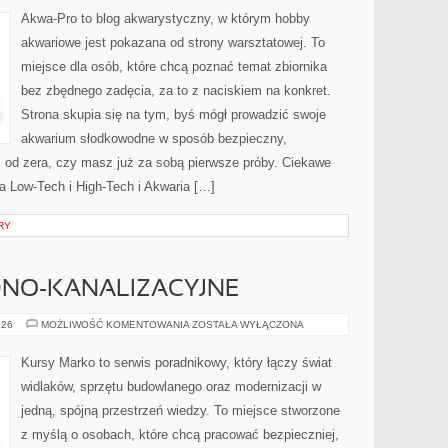
I
ICH
Akwa-Pro to blog akwarystyczny, w którym hobby
LECZENIE
akwariowe jest pokazana od strony warsztatowej. To
miejsce dla osób, które chcą poznać temat zbiornika
bez zbędnego zadęcia, za to z naciskiem na konkret.
Strona skupia się na tym, byś mógł prowadzić swoje
akwarium słodkowodne w sposób bezpieczny,
sz od zera, czy masz już za sobą pierwsze próby. Ciekawe
ia Low-Tech i High-Tech i Akwaria […]
RY
DNO-KANALIZACYJNE
INSTALACJE
026
MOŻLIWOŚĆ KOMENTOWANIA
ZOSTAŁA WYŁĄCZONA
WODNO-
KANALIZACYJNE
Kursy Marko to serwis poradnikowy, który łączy świat
widlaków, sprzętu budowlanego oraz modernizacji w
jedną, spójną przestrzeń wiedzy. To miejsce stworzone
z myślą o osobach, które chcą pracować bezpieczniej,