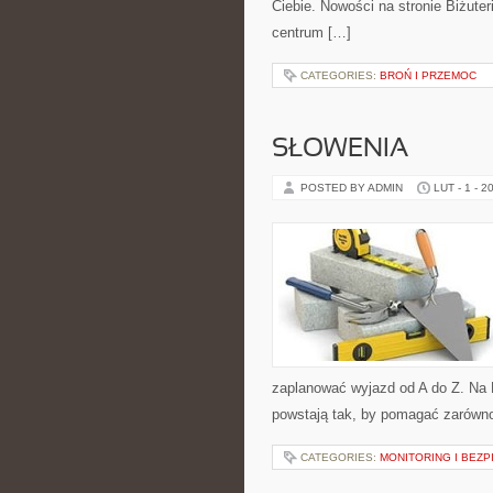
Ciebie. Nowości na stronie Biżuter
centrum […]
CATEGORIES:
BROŃ I PRZEMOC
SŁOWENIA
POSTED BY ADMIN
LUT - 1 - 2
zaplanować wyjazd od A do Z. Na 
powstają tak, by pomagać zarówno
CATEGORIES:
MONITORING I BEZ