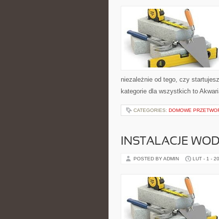
niezależnie od tego, czy startuje
kategorie dla wszystkich to Akwar
CATEGORIES:
DOMOWE PRZETWO
INSTALACJE WO
POSTED BY ADMIN
LUT - 1 - 2