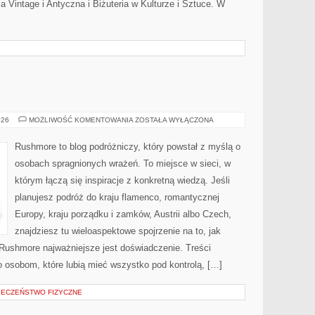
ia Vintage i Antyczna i Biżuteria w Kulturze i Sztuce. W
SŁOWENIA
026
MOŻLIWOŚĆ KOMENTOWANIA
ZOSTAŁA WYŁĄCZONA
Rushmore to blog podróżniczy, który powstał z myślą o
osobach spragnionych wrażeń. To miejsce w sieci, w
którym łączą się inspiracje z konkretną wiedzą. Jeśli
planujesz podróż do kraju flamenco, romantycznej
Europy, kraju porządku i zamków, Austrii albo Czech,
znajdziesz tu wieloaspektowe spojrzenie na to, jak
Rushmore najważniejsze jest doświadczenie. Treści
 osobom, które lubią mieć wszystko pod kontrolą, […]
PIECZEŃSTWO FIZYCZNE