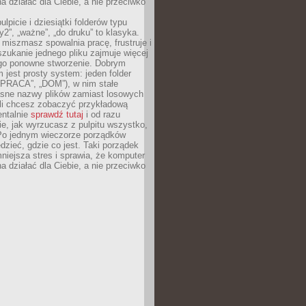
 działać dla Ciebie, a nie przeciwko
lpicie i dziesiątki folderów typu
y2”, „ważne”, „do druku” to klasyka.
 miszmasz spowalnia pracę, frustruje i
szukanie jednego pliku zajmuje więcej
ego ponowne stworzenie. Dobrym
 jest prosty system: jeden folder
 „PRACA”, „DOM”), w nim stałe
jasne nazwy plików zamiast losowych
śli chcesz zobaczyć przykładową
entalnie
sprawdź tutaj
i od razu
e, jak wyrzucasz z pulpitu wszystko,
Po jednym wieczorze porządków
dzieć, gdzie co jest. Taki porządek
iejsza stres i sprawia, że komputer
 działać dla Ciebie, a nie przeciwko