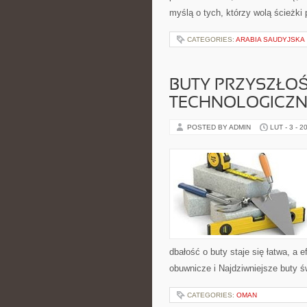
myślą o tych, którzy wolą ścieżki
CATEGORIES:
ARABIA SAUDYJSKA
BUTY PRZYSZŁOŚ
TECHNOLOGICZN
POSTED BY ADMIN
LUT - 3 - 2
dbałość o buty staje się łatwa, a 
obuwnicze i Najdziwniejsze buty ś
CATEGORIES:
OMAN