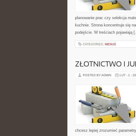
planowanie prac czy selekcja mate
kuchnie. Strona koncentruje się n
podejście. W treściach pojawiają 
CATEGORIES:
WENUS
ZŁOTNICTWO I J
POSTED BY ADMIN
LUT - 1 - 2
chcesz lepiej zrozumieć parametry