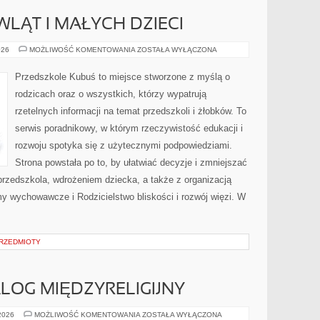
WLĄT I MAŁYCH DZIECI
ŻYWIENIE
026
MOŻLIWOŚĆ KOMENTOWANIA
ZOSTAŁA WYŁĄCZONA
NIEMOWLĄT
I
MAŁYCH
Przedszkole Kubuś to miejsce stworzone z myślą o
DZIECI
rodzicach oraz o wszystkich, którzy wypatrują
rzetelnych informacji na temat przedszkoli i żłobków. To
serwis poradnikowy, w którym rzeczywistość edukacji i
rozwoju spotyka się z użytecznymi podpowiedziami.
Strona powstała po to, by ułatwiać decyzje i zmniejszać
zedszkola, wdrożeniem dziecka, a także z organizacją
y wychowawcze i Rodzicielstwo bliskości i rozwój więzi. W
PRZEDMIOTY
ALOG MIĘDZYRELIGIJNY
EKUMENIZM
 2026
MOŻLIWOŚĆ KOMENTOWANIA
ZOSTAŁA WYŁĄCZONA