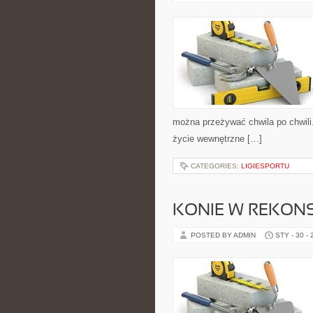
można przeżywać chwila po chwili.
życie wewnętrzne […]
CATEGORIES:
LIGIESPORTU
KONIE W REKONS
POSTED BY ADMIN
STY - 30 -