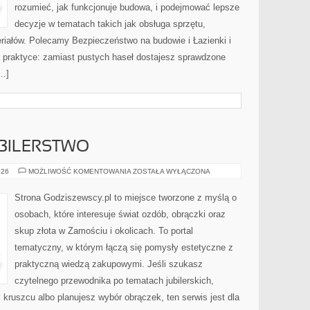
rozumieć, jak funkcjonuje budowa, i podejmować lepsze
decyzje w tematach takich jak obsługa sprzętu,
riałów. Polecamy Bezpieczeństwo na budowie i Łazienki i
a praktyce: zamiast pustych haseł dostajesz sprawdzone
[…]
UBILERSTWO
ZŁOTNICTWO
026
MOŻLIWOŚĆ KOMENTOWANIA
ZOSTAŁA WYŁĄCZONA
I
JUBILERSTWO
Strona Godziszewscy.pl to miejsce tworzone z myślą o
osobach, które interesuje świat ozdób, obrączki oraz
skup złota w Zamościu i okolicach. To portal
tematyczny, w którym łączą się pomysły estetyczne z
praktyczną wiedzą zakupowymi. Jeśli szukasz
czytelnego przewodnika po tematach jubilerskich,
 kruszcu albo planujesz wybór obrączek, ten serwis jest dla