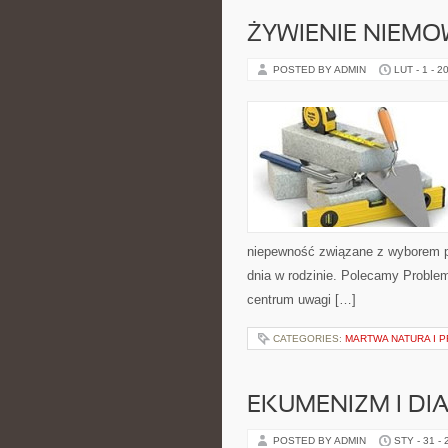
ŻYWIENIE NIEMO
POSTED BY ADMIN
LUT - 1 - 2
niepewność związane z wyborem pr
dnia w rodzinie. Polecamy Problem
centrum uwagi […]
CATEGORIES:
MARTWA NATURA I 
EKUMENIZM I DI
POSTED BY ADMIN
STY - 31 -