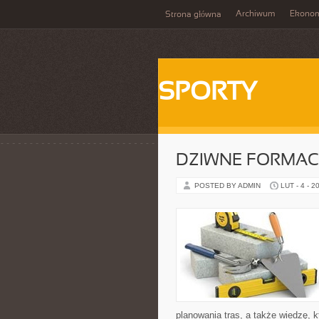
Archiwum
Ekono
Strona główna
SPORTY
DZIWNE FORMAC
POSTED BY ADMIN
LUT - 4 - 2
planowania tras, a także wiedzę, 