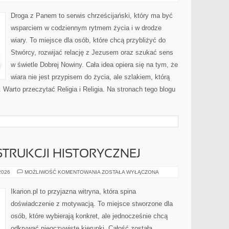
I
DIALOG
MIĘDZYRELIGIJNY
Droga z Panem to serwis chrześcijański, który ma być
wsparciem w codziennym rytmem życia i w drodze
wiary. To miejsce dla osób, które chcą przybliżyć do
Stwórcy, rozwijać relację z Jezusem oraz szukać sens
w świetle Dobrej Nowiny. Cała idea opiera się na tym, że
wiara nie jest przypisem do życia, ale szlakiem, którą
 Warto przeczytać Religia i Religia. Na stronach tego blogu
TRUKCJI HISTORYCZNEJ
KONIE
 2026
MOŻLIWOŚĆ KOMENTOWANIA
ZOSTAŁA WYŁĄCZONA
W
REKONSTRUKCJI
HISTORYCZNEJ
Ikarion.pl to przyjazna witryna, która spina
doświadczenie z motywacją. To miejsce stworzone dla
osób, które wybierają konkret, ale jednocześnie chcą
odkrywać nieoczywiste kierunki. Całość została