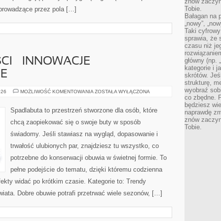
znów zaczyna
Tobie.
 prowadzące przez pola […]
Bałagan na pu
„nowy”, „now
Taki cyfrowy
sprawia, że 
czasu niż j
rozwiązaniem
CI – INNOWACJE
główny (np.
kategorie i 
E
skrótów. Je
strukturę, m
wyobraź sobi
BUTY
026
MOŻLIWOŚĆ KOMENTOWANIA
ZOSTAŁA WYŁĄCZONA
PRZYSZŁOŚCI
co zbędne. 
–
będziesz wie
INNOWACJE
Spadlabuta to przestrzeń stworzone dla osób, które
naprawdę zmn
TECHNOLOGICZNE
znów zaczyna
chcą zaopiekować się o swoje buty w sposób
Tobie.
świadomy. Jeśli stawiasz na wygląd, dopasowanie i
trwałość ulubionych par, znajdziesz tu wszystko, co
potrzebne do konserwacji obuwia w świetnej formie. To
pełne podejście do tematu, dzięki któremu codzienna
efekty widać po krótkim czasie. Kategorie to: Trendy
wiata. Dobre obuwie potrafi przetrwać wiele sezonów, […]