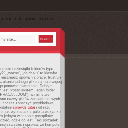
SCRIBE
FACEBOOK
TWITTER
lpicie i dziesiątki folderów typu
y2”, „ważne”, „do druku” to klasyka.
 miszmasz spowalnia pracę, frustruje i
szukanie jednego pliku zajmuje więcej
ego ponowne stworzenie. Dobrym
 jest prosty system: jeden folder
 „PRACA”, „DOM”), w nim stałe
jasne nazwy plików zamiast losowych
śli chcesz zobaczyć przykładową
entalnie
sprawdź tutaj
i od razu
e, jak wyrzucasz z pulpitu wszystko,
Po jednym wieczorze porządków
dzieć, gdzie co jest. Taki porządek
iejsza stres i sprawia, że komputer