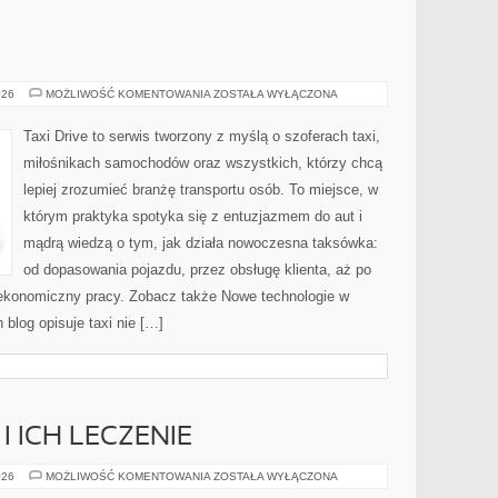
TAKSÓWKARZE
026
MOŻLIWOŚĆ KOMENTOWANIA
ZOSTAŁA WYŁĄCZONA
Taxi Drive to serwis tworzony z myślą o szoferach taxi,
miłośnikach samochodów oraz wszystkich, którzy chcą
lepiej zrozumieć branżę transportu osób. To miejsce, w
którym praktyka spotyka się z entuzjazmem do aut i
mądrą wiedzą o tym, jak działa nowoczesna taksówka:
od dopasowania pojazdu, przez obsługę klienta, aż po
ekonomiczny pracy. Zobacz także Nowe technologie w
 blog opisuje taxi nie […]
 ICH LECZENIE
CHOROBY
026
MOŻLIWOŚĆ KOMENTOWANIA
ZOSTAŁA WYŁĄCZONA
RYBEK