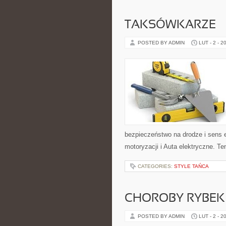
TAKSÓWKARZE
POSTED BY ADMIN
LUT - 2 - 2
bezpieczeństwo na drodze i sens 
motoryzacji i Auta elektryczne. Ten
CATEGORIES:
STYLE TAŃCA
CHOROBY RYBEK I
POSTED BY ADMIN
LUT - 2 - 2