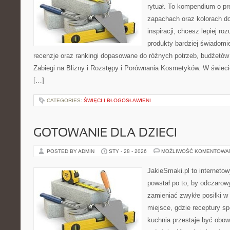
rytuał. To kompendium o pr
zapachach oraz kolorach do
inspiracji, chcesz lepiej ro
produkty bardziej świadomie
recenzje oraz rankingi dopasowane do różnych potrzeb, budżetów 
Zabiegi na Blizny i Rozstępy i Porównania Kosmetyków. W świec
[…]
CATEGORIES:
ŚWIĘCI I BŁOGOSŁAWIENI
GOTOWANIE DLA DZIECI
POSTED BY ADMIN
STY - 28 - 2026
MOŻLIWOŚĆ KOMENTOWA
JakieSmaki.pl to internetow
powstał po to, by odczaro
zamieniać zwykłe posiłki 
miejsce, gdzie receptury sp
kuchnia przestaje być obowi