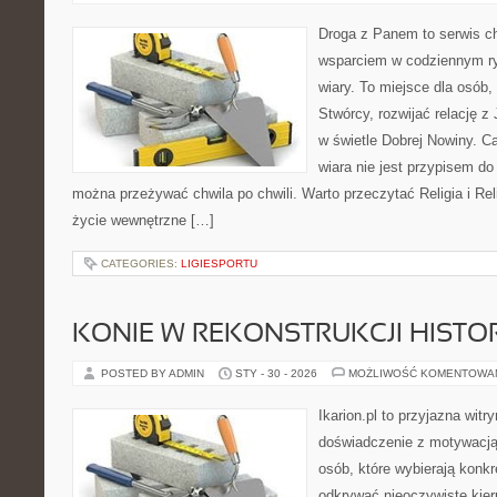
Droga z Panem to serwis ch
wsparciem w codziennym ry
wiary. To miejsce dla osób,
Stwórcy, rozwijać relację 
w świetle Dobrej Nowiny. Ca
wiara nie jest przypisem do
można przeżywać chwila po chwili. Warto przeczytać Religia i Rel
życie wewnętrzne […]
CATEGORIES:
LIGIESPORTU
KONIE W REKONSTRUKCJI HISTO
POSTED BY ADMIN
STY - 30 - 2026
MOŻLIWOŚĆ KOMENTOWA
Ikarion.pl to przyjazna witr
doświadczenie z motywacją
osób, które wybierają konkr
odkrywać nieoczywiste kier