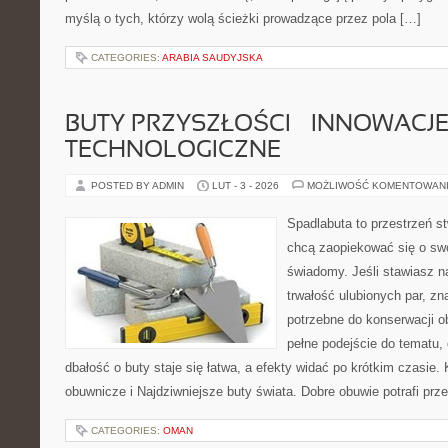
myślą o tych, którzy wolą ścieżki prowadzące przez pola […]
CATEGORIES:
ARABIA SAUDYJSKA
BUTY PRZYSZŁOŚCI – INNOWACJ
TECHNOLOGICZNE
POSTED BY ADMIN
LUT - 3 - 2026
MOŻLIWOŚĆ KOMENTOWAN
Spadlabuta to przestrzeń st
chcą zaopiekować się o sw
świadomy. Jeśli stawiasz n
trwałość ulubionych par, zn
potrzebne do konserwacji o
pełne podejście do tematu,
dbałość o buty staje się łatwa, a efekty widać po krótkim czasie. 
obuwnicze i Najdziwniejsze buty świata. Dobre obuwie potrafi prz
CATEGORIES:
OMAN