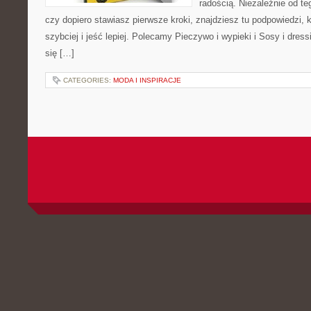
radością. Niezależnie od te
czy dopiero stawiasz pierwsze kroki, znajdziesz tu podpowiedzi,
szybciej i jeść lepiej. Polecamy Pieczywo i wypieki i Sosy i dress
się […]
CATEGORIES:
MODA I INSPIRACJE