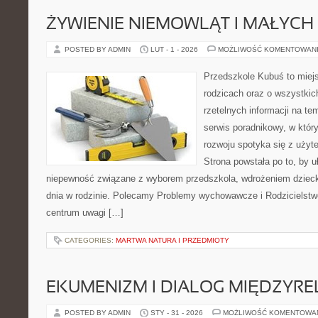
ŻYWIENIE NIEMOWLĄT I MAŁYCH 
POSTED BY ADMIN
LUT - 1 - 2026
MOŻLIWOŚĆ KOMENTOWAN
Przedszkole Kubuś to miej
rodzicach oraz o wszystkich
rzetelnych informacji na te
serwis poradnikowy, w któr
rozwoju spotyka się z uży
Strona powstała po to, by u
niepewność związane z wyborem przedszkola, wdrożeniem dziecka
dnia w rodzinie. Polecamy Problemy wychowawcze i Rodzicielstwo 
centrum uwagi […]
CATEGORIES:
MARTWA NATURA I PRZEDMIOTY
EKUMENIZM I DIALOG MIĘDZYREL
POSTED BY ADMIN
STY - 31 - 2026
MOŻLIWOŚĆ KOMENTOWA