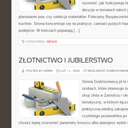
rozumieć, jak funkcjonuje 
decyzje w tematach takich 
planowanie prac czy selekcja materiałów. Polecamy Bezpieczeńst
kuchnie. Strona koncentruje się na praktyce: zamiast pustych ha
podejście. W treściach pojawiają […]
CATEGORIES:
WENUS
ZŁOTNICTWO I JUBILERSTWO
POSTED BY ADMIN
LUT - 1 - 2026
MOŻLIWOŚĆ KOMENTOWAN
Strona Godziszewscy.pl to 
osobach, które interesuje ś
skup złota w Zamościu i oko
tematyczny, w którym łącz
praktyczną wiedzą zakupow
czytelnego przewodnika po 
chcesz lepiej zrozumieć parametry kruszcu albo planujesz wybór o