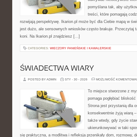
pomyślana tak, aby użytkown
treści, które pomagają codz
rozwijają perspektywę. Ikarion.pl może być dla Ciebie mapą w świ
jest dużo, ale sensownych wniosków często brakuje. Przeczytaj t
koni. Na Ikarion.pl znajdziesz […]
CATEGORIES:
WIECZORY PANIEŃSKIE I KAWALERSKIE
ŚWIADECTWA WIARY
POSTED BY ADMIN
STY - 30 - 2026
MOŻLIWOŚĆ KOMENTOWA
To miejsce stworzone z myś
pomaga pogłębiać bliskość
Strona jest przystanią dla o
konsekwentnie żyją wiarą – 
także wtedy, gdy życie staw
ukierunkowywać w taki spo
się praktyczna, a modlitwa i refleksja przenikały dom, rozmowy, d