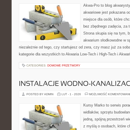
Akwa-Pro to blog akwaryst
akwariowe jest pokazana od
miejsce dla osób, które ch
bez zbędnego zadęcia, za t
Strona skupia się na tym, 
akwarium słodkowodne w s
niezależnie od tego, czy startujesz od zera, czy masz już za sob
kategorie dla wszystkich to Akwaria Low-Tech i High-Tech i Akwar
CATEGORIES:
DOMOWE PRZETWORY
INSTALACJE WODNO-KANALIZAC
POSTED BY ADMIN
LUT - 1 - 2026
MOŻLIWOŚĆ KOMENTOWAN
Kursy Marko to serwis pora
widlaków, sprzętu budowlan
jedną, spójną przestrzeń w
z myślą o osobach, które c