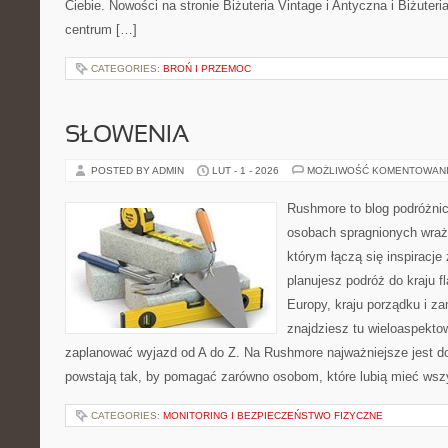
Ciebie. Nowości na stronie Biżuteria Vintage i Antyczna i Biżuteri
centrum […]
CATEGORIES:
BROŃ I PRZEMOC
SŁOWENIA
POSTED BY ADMIN
LUT - 1 - 2026
MOŻLIWOŚĆ KOMENTOWAN
Rushmore to blog podróżnic
osobach spragnionych wraże
którym łączą się inspiracje
planujesz podróż do kraju 
Europy, kraju porządku i za
znajdziesz tu wieloaspektow
zaplanować wyjazd od A do Z. Na Rushmore najważniejsze jest d
powstają tak, by pomagać zarówno osobom, które lubią mieć wszy
CATEGORIES:
MONITORING I BEZPIECZEŃSTWO FIZYCZNE