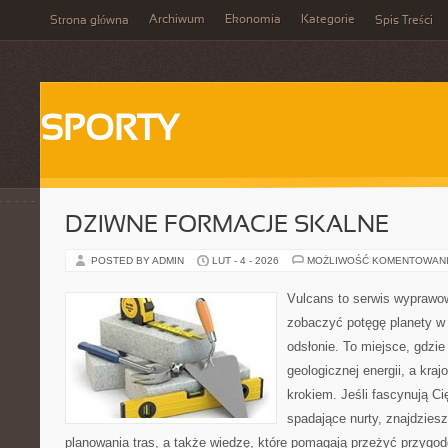
Archiwum
Ekonomia
Kategorie
Strona główna
Spis Treści
SPORTY
DZIWNE FORMACJE SKALNE
POSTED BY ADMIN
LUT - 4 - 2026
MOŻLIWOŚĆ KOMENTOWAN
Vulcans to serwis wyprawow
zobaczyć potęgę planety w j
odsłonie. To miejsce, gdzie 
geologicznej energii, a kra
krokiem. Jeśli fascynują Ci
spadające nurty, znajdzies
planowania tras, a także wiedzę, które pomagają przeżyć przygod