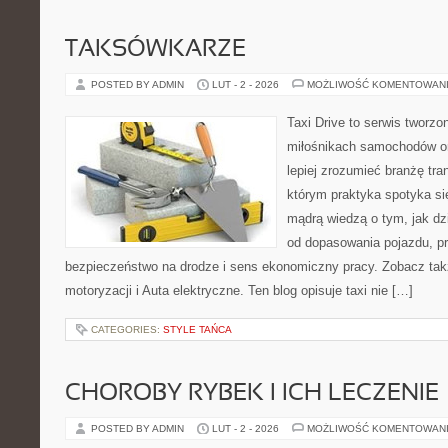
TAKSÓWKARZE
POSTED BY ADMIN
LUT - 2 - 2026
MOŻLIWOŚĆ KOMENTOWAN
Taxi Drive to serwis tworzo
miłośnikach samochodów or
lepiej zrozumieć branżę tra
którym praktyka spotyka si
mądrą wiedzą o tym, jak d
od dopasowania pojazdu, pr
bezpieczeństwo na drodze i sens ekonomiczny pracy. Zobacz ta
motoryzacji i Auta elektryczne. Ten blog opisuje taxi nie […]
CATEGORIES:
STYLE TAŃCA
CHOROBY RYBEK I ICH LECZENIE
POSTED BY ADMIN
LUT - 2 - 2026
MOŻLIWOŚĆ KOMENTOWAN