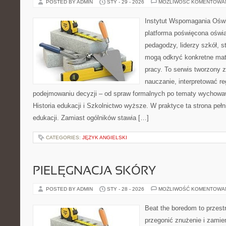
POSTED BY ADMIN
STY - 29 - 2026
MOŻLIWOŚĆ KOMENTOWA
Instytut Wspomagania Ośw
platforma poświęcona oświa
pedagodzy, liderzy szkół, s
mogą odkryć konkretne mat
pracy. To serwis tworzony z
nauczanie, interpretować r
podejmowaniu decyzji – od spraw formalnych po tematy wychowa
Historia edukacji i Szkolnictwo wyższe. W praktyce ta strona peł
edukacji. Zamiast ogólników stawia […]
CATEGORIES:
JĘZYK ANGIELSKI
PIELĘGNACJA SKÓRY
POSTED BY ADMIN
STY - 28 - 2026
MOŻLIWOŚĆ KOMENTOWA
Beat the boredom to przest
przegonić znużenie i zamie