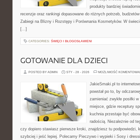
produkty bardziej świadomie
recenzje oraz rankingi dopasowane do różnych potrzeb, budżetów 
Zabiegi na Blizny i Rozstępy i Porównania Kosmetyków. W świec
[…]
CATEGORIES:
ŚWIĘCI I BŁOGOSŁAWIENI
GOTOWANIE DLA DZIECI
POSTED BY ADMIN
STY - 28 - 2026
MOŻLIWOŚĆ KOMENTOWA
JakieSmaki.pl to internetow
powstał po to, by odczaro
zamieniać zwykłe posiłki 
miejsce, gdzie receptury sp
kuchnia przestaje być obowi
radością. Niezależnie od te
czy dopiero stawiasz pierwsze kroki, znajdziesz tu podpowiedzi,
szybciej i jeść lepiej. Polecamy Pieczywo i wypieki i Sosy i dress