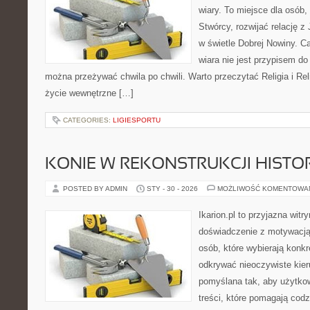
wiary. To miejsce dla osób,
Stwórcy, rozwijać relację 
w świetle Dobrej Nowiny. Ca
wiara nie jest przypisem do
można przeżywać chwila po chwili. Warto przeczytać Religia i Rel
życie wewnętrzne […]
CATEGORIES:
LIGIESPORTU
KONIE W REKONSTRUKCJI HISTO
POSTED BY ADMIN
STY - 30 - 2026
MOŻLIWOŚĆ KOMENTOWA
Ikarion.pl to przyjazna witr
doświadczenie z motywacją
osób, które wybierają konkr
odkrywać nieoczywiste kier
pomyślana tak, aby użytkown
treści, które pomagają codz