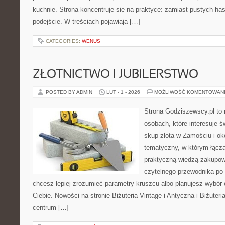
kuchnie. Strona koncentruje się na praktyce: zamiast pustych ha
podejście. W treściach pojawiają […]
CATEGORIES:
WENUS
ZŁOTNICTWO I JUBILERSTWO
POSTED BY ADMIN
LUT - 1 - 2026
MOŻLIWOŚĆ KOMENTOWAN
Strona Godziszewscy.pl to 
osobach, które interesuje ś
skup złota w Zamościu i oko
tematyczny, w którym łącz
praktyczną wiedzą zakupow
czytelnego przewodnika po 
chcesz lepiej zrozumieć parametry kruszcu albo planujesz wybór o
Ciebie. Nowości na stronie Biżuteria Vintage i Antyczna i Biżuteri
centrum […]