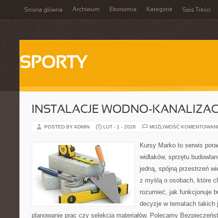
Archiwum
Ekonomia
Kategorie
Strona główna
Spis Treści
SPORTY
INSTALACJE WODNO-KANALIZAC
POSTED BY ADMIN
LUT - 1 - 2026
MOŻLIWOŚĆ KOMENTOWAN
Kursy Marko to serwis pora
widlaków, sprzętu budowlan
jedną, spójną przestrzeń w
z myślą o osobach, które c
rozumieć, jak funkcjonuje 
decyzje w tematach takich 
planowanie prac czy selekcja materiałów. Polecamy Bezpieczeńst