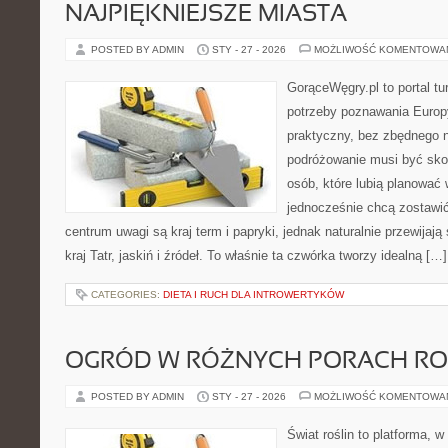
NAJPIĘKNIEJSZE MIASTA
POSTED BY ADMIN
STY - 27 - 2026
MOŻLIWOŚĆ KOMENTOWA
GorąceWęgry.pl to portal tu
potrzeby poznawania Euro
praktyczny, bez zbędnego n
podróżowanie musi być sko
osób, które lubią planować 
jednocześnie chcą zostawi
centrum uwagi są kraj term i papryki, jednak naturalnie przewijają
kraj Tatr, jaskiń i źródeł. To właśnie ta czwórka tworzy idealną […]
CATEGORIES:
DIETA I RUCH DLA INTROWERTYKÓW
OGRÓD W RÓŻNYCH PORACH R
POSTED BY ADMIN
STY - 27 - 2026
MOŻLIWOŚĆ KOMENTOWA
Świat roślin to platforma, w 