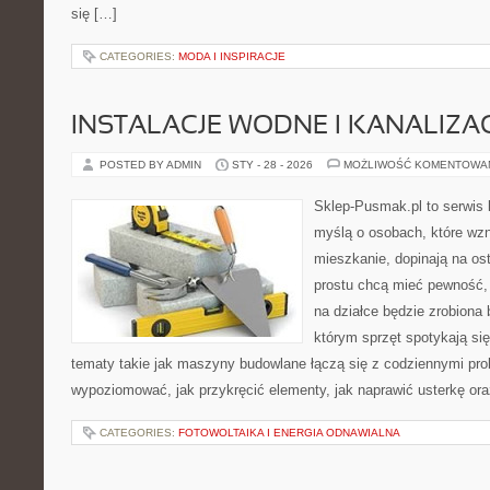
się […]
CATEGORIES:
MODA I INSPIRACJE
INSTALACJE WODNE I KANALIZA
POSTED BY ADMIN
STY - 28 - 2026
MOŻLIWOŚĆ KOMENTOWA
Sklep-Pusmak.pl to serwis 
myślą o osobach, które wz
mieszkanie, dopinają na ost
prostu chcą mieć pewność,
na działce będzie zrobiona 
którym sprzęt spotykają si
tematy takie jak maszyny budowlane łączą się z codziennymi pro
wypoziomować, jak przykręcić elementy, jak naprawić usterkę or
CATEGORIES:
FOTOWOLTAIKA I ENERGIA ODNAWIALNA