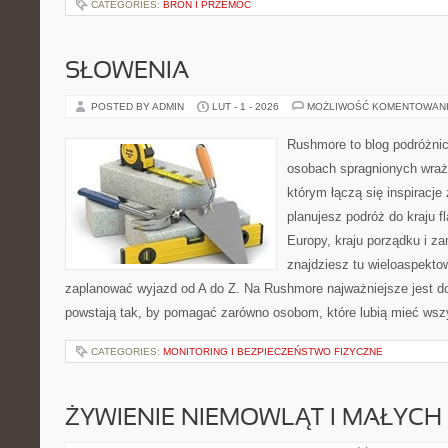
CATEGORIES:
BROŃ I PRZEMOC
SŁOWENIA
POSTED BY ADMIN
LUT - 1 - 2026
MOŻLIWOŚĆ KOMENTOWAN
Rushmore to blog podróżnic
osobach spragnionych wraże
którym łączą się inspiracje
planujesz podróż do kraju 
Europy, kraju porządku i za
znajdziesz tu wieloaspektow
zaplanować wyjazd od A do Z. Na Rushmore najważniejsze jest d
powstają tak, by pomagać zarówno osobom, które lubią mieć wszy
CATEGORIES:
MONITORING I BEZPIECZEŃSTWO FIZYCZNE
ŻYWIENIE NIEMOWLĄT I MAŁYCH 