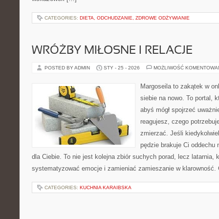
CATEGORIES:
DIETA, ODCHUDZANIE, ZDROWE ODŻYWIANIE
WRÓŻBY MIŁOSNE I RELACJE
POSTED BY ADMIN
STY - 25 - 2026
MOŻLIWOŚĆ KOMENTOWA
Margoseila to zakątek w on
siebie na nowo. To portal, 
abyś mógł spojrzeć uważnie
reagujesz, czego potrzebuj
zmierzać. Jeśli kiedykolwi
pędzie brakuje Ci oddechu n
dla Ciebie. To nie jest kolejna zbiór suchych porad, lecz latarnia,
systematyzować emocje i zamieniać zamieszanie w klarowność. 
CATEGORIES:
KUCHNIA KARAIBSKA