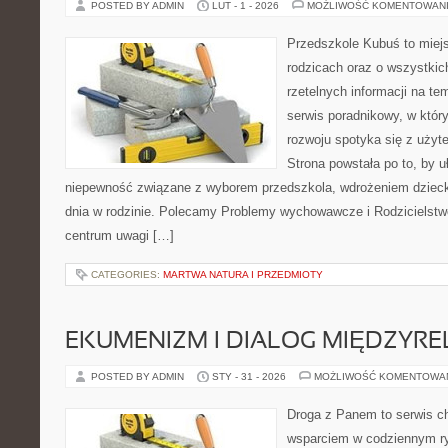
POSTED BY ADMIN
LUT - 1 - 2026
MOŻLIWOŚĆ KOMENTOWAN
Przedszkole Kubuś to miej
rodzicach oraz o wszystkich
rzetelnych informacji na te
serwis poradnikowy, w któr
rozwoju spotyka się z uży
Strona powstała po to, by u
niepewność związane z wyborem przedszkola, wdrożeniem dziecka
dnia w rodzinie. Polecamy Problemy wychowawcze i Rodzicielstwo 
centrum uwagi […]
CATEGORIES:
MARTWA NATURA I PRZEDMIOTY
EKUMENIZM I DIALOG MIĘDZYREL
POSTED BY ADMIN
STY - 31 - 2026
MOŻLIWOŚĆ KOMENTOWA
Droga z Panem to serwis ch
wsparciem w codziennym ry