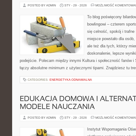
POSTED BY ADMIN
STY - 29 - 2026
MOŻLIWOŚĆ KOMENTOWA
To blog poświęcony bilardow
bowlingowi – czterem sporto
się celność, spokój i trafne
miejsce powstało dla osób, 
ale też dla tych, którzy mi
doskonalenie, lepsze wyniki
podejście. Polecam między innymi Kultura i społeczność fanów i S
łączy absolutne minimum z użytecznymi tipami. Znajdziesz tu treś
CATEGORIES:
ENERGETYKA ODNAWIALNA
EDUKACJA DOMOWA I ALTERNA
MODELE NAUCZANIA
POSTED BY ADMIN
STY - 29 - 2026
MOŻLIWOŚĆ KOMENTOWA
Instytut Wspomagania Ośw