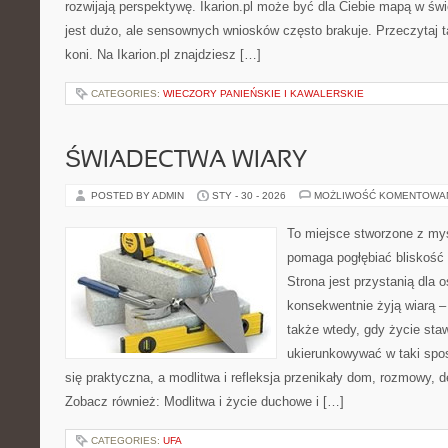
rozwijają perspektywę. Ikarion.pl może być dla Ciebie mapą w świ
jest dużo, ale sensownych wniosków często brakuje. Przeczytaj t
koni. Na Ikarion.pl znajdziesz […]
CATEGORIES:
WIECZORY PANIEŃSKIE I KAWALERSKIE
ŚWIADECTWA WIARY
POSTED BY ADMIN
STY - 30 - 2026
MOŻLIWOŚĆ KOMENTOWA
To miejsce stworzone z myś
pomaga pogłębiać bliskość
Strona jest przystanią dla o
konsekwentnie żyją wiarą – 
także wtedy, gdy życie staw
ukierunkowywać w taki spo
się praktyczna, a modlitwa i refleksja przenikały dom, rozmowy, d
Zobacz również: Modlitwa i życie duchowe i […]
CATEGORIES:
UFA