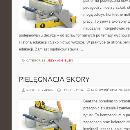
platforma poświęcona oświa
pedagodzy, liderzy szkół, s
mogą odkryć konkretne mat
pracy. To serwis tworzony z
nauczanie, interpretować r
podejmowaniu decyzji – od spraw formalnych po tematy wychowa
Historia edukacji i Szkolnictwo wyższe. W praktyce ta strona peł
edukacji. Zamiast ogólników stawia […]
CATEGORIES:
JĘZYK ANGIELSKI
PIELĘGNACJA SKÓRY
POSTED BY ADMIN
STY - 28 - 2026
MOŻLIWOŚĆ KOMENTOWA
Beat the boredom to przest
przegonić znużenie i zamie
rytuał. To kompendium o pr
zapachach oraz kolorach do
inspiracji, chcesz lepiej ro