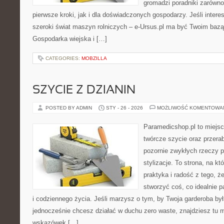
gromadzi poradniki zarówno
pierwsze kroki, jak i dla doświadczonych gospodarzy. Jeśli intere
szeroki świat maszyn rolniczych – e-Ursus.pl ma być Twoim baz
Gospodarka wiejska i […]
CATEGORIES:
MOBZILLA
SZYCIE Z DZIANIN
POSTED BY ADMIN
STY - 26 - 2026
MOŻLIWOŚĆ KOMENTOWA
Paramedicshop.pl to miejsc
twórcze szycie oraz przerab
pozornie zwykłych rzeczy 
stylizacje. To strona, na kt
praktyka i radość z tego, 
stworzyć coś, co idealnie p
i codziennego życia. Jeśli marzysz o tym, by Twoja garderoba by
jednocześnie chcesz działać w duchu zero waste, znajdziesz tu m
wskazówek […]