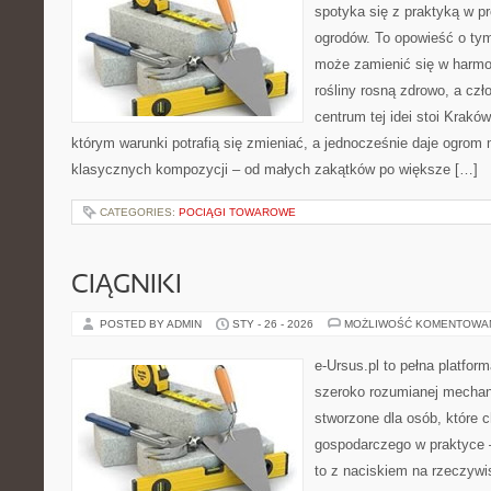
spotyka się z praktyką w pr
ogrodów. To opowieść o ty
może zamienić się w harmon
rośliny rosną zdrowo, a cz
centrum tej idei stoi Kraków 
którym warunki potrafią się zmieniać, a jednocześnie daje ogrom 
klasycznych kompozycji – od małych zakątków po większe […]
CATEGORIES:
POCIĄGI TOWAROWE
CIĄGNIKI
POSTED BY ADMIN
STY - 26 - 2026
MOŻLIWOŚĆ KOMENTOWA
e-Ursus.pl to pełna platfor
szeroko rozumianej mechani
stworzone dla osób, które 
gospodarczego w praktyce 
to z naciskiem na rzeczywi