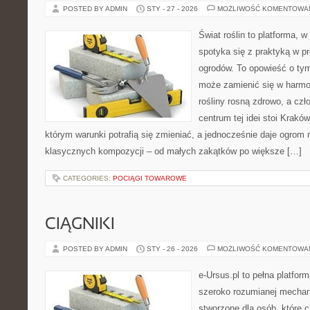
POSTED BY ADMIN
STY - 27 - 2026
MOŻLIWOŚĆ KOMENTOWA
Świat roślin to platforma, w 
spotyka się z praktyką w pr
ogrodów. To opowieść o ty
może zamienić się w harmon
rośliny rosną zdrowo, a cz
centrum tej idei stoi Kraków 
którym warunki potrafią się zmieniać, a jednocześnie daje ogrom 
klasycznych kompozycji – od małych zakątków po większe […]
CATEGORIES:
POCIĄGI TOWAROWE
CIĄGNIKI
POSTED BY ADMIN
STY - 26 - 2026
MOŻLIWOŚĆ KOMENTOWA
e-Ursus.pl to pełna platfor
szeroko rozumianej mechani
stworzone dla osób, które 