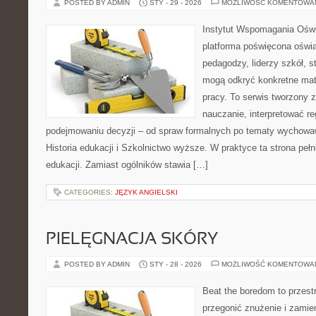
POSTED BY ADMIN
STY - 29 - 2026
MOŻLIWOŚĆ KOMENTOWA
Instytut Wspomagania Ośw
platforma poświęcona oświa
pedagodzy, liderzy szkół, s
mogą odkryć konkretne mat
pracy. To serwis tworzony z
nauczanie, interpretować r
podejmowaniu decyzji – od spraw formalnych po tematy wychowa
Historia edukacji i Szkolnictwo wyższe. W praktyce ta strona peł
edukacji. Zamiast ogólników stawia […]
CATEGORIES:
JĘZYK ANGIELSKI
PIELĘGNACJA SKÓRY
POSTED BY ADMIN
STY - 28 - 2026
MOŻLIWOŚĆ KOMENTOWA
Beat the boredom to przest
przegonić znużenie i zamie