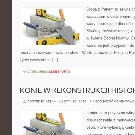
Droga z Panem to serwis ch
wsparciem w codziennym ry
wiary. To miejsce dla osób,
Stwórcy, rozwijać relację 
w świetle Dobrej Nowiny. Ca
wiara nie jest przypisem do
można przeżywać chwila po chwili. Warto przeczytać Religia i Rel
życie wewnętrzne […]
CATEGORIES:
LIGIESPORTU
KONIE W REKONSTRUKCJI HISTO
POSTED BY ADMIN
STY - 30 - 2026
MOŻLIWOŚĆ KOMENTOWA
Ikarion.pl to przyjazna witr
doświadczenie z motywacją
osób, które wybierają konkr
odkrywać nieoczywiste kier