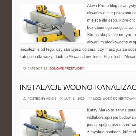
Akwa-Pro to blog akwaryst
akwariowe jest pokazana od
miejsce dla osób, które ch
bez zbędnego zadęcia, za t
Strona skupia się na tym, 
akwarium słodkowodne w s
niezależnie od tego, czy startujesz od zera, czy masz już za sob
kategorie dla wszystkich to Akwaria Low-Tech i High-Tech i Akwar
CATEGORIES:
DOMOWE PRZETWORY
INSTALACJE WODNO-KANALIZAC
POSTED BY ADMIN
LUT - 1 - 2026
MOŻLIWOŚĆ KOMENTOWAN
Kursy Marko to serwis pora
widlaków, sprzętu budowlan
jedną, spójną przestrzeń w
z myślą o osobach, które c