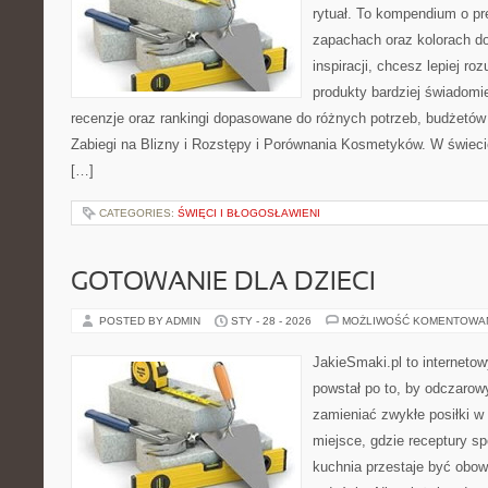
rytuał. To kompendium o pr
zapachach oraz kolorach do
inspiracji, chcesz lepiej ro
produkty bardziej świadomie
recenzje oraz rankingi dopasowane do różnych potrzeb, budżetów 
Zabiegi na Blizny i Rozstępy i Porównania Kosmetyków. W świec
[…]
CATEGORIES:
ŚWIĘCI I BŁOGOSŁAWIENI
GOTOWANIE DLA DZIECI
POSTED BY ADMIN
STY - 28 - 2026
MOŻLIWOŚĆ KOMENTOWA
JakieSmaki.pl to internetow
powstał po to, by odczaro
zamieniać zwykłe posiłki 
miejsce, gdzie receptury sp
kuchnia przestaje być obowi