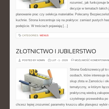
rozumieć, jak funkcjonuje 
decyzje w tematach takich 
planowanie prac czy selekcja materiałów. Polecamy Bezpieczeńst
kuchnie. Strona koncentruje się na praktyce: zamiast pustych ha
podejście. W treściach pojawiają […]
CATEGORIES:
WENUS
ZŁOTNICTWO I JUBILERSTWO
POSTED BY ADMIN
LUT - 1 - 2026
MOŻLIWOŚĆ KOMENTOWAN
Strona Godziszewscy.pl to 
osobach, które interesuje ś
skup złota w Zamościu i oko
tematyczny, w którym łącz
praktyczną wiedzą zakupow
czytelnego przewodnika po 
chcesz lepiej zrozumieć parametry kruszcu albo planujesz wybór o