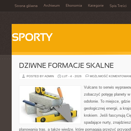
Archiwum
Ekonomia
Kategorie
Strona główna
Spis Treści
SPORTY
DZIWNE FORMACJE SKALNE
POSTED BY ADMIN
LUT - 4 - 2026
MOŻLIWOŚĆ KOMENTOWAN
Vulcans to serwis wyprawow
zobaczyć potęgę planety w j
odsłonie. To miejsce, gdzie 
geologicznej energii, a kra
krokiem. Jeśli fascynują Ci
spadające nurty, znajdzies
planowania tras, a także wiedzę, które pomagają przeżyć przygod