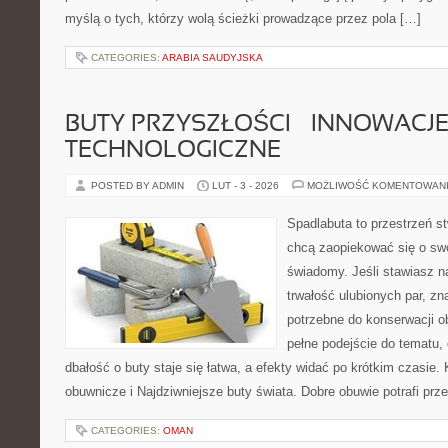
myślą o tych, którzy wolą ścieżki prowadzące przez pola […]
CATEGORIES:
ARABIA SAUDYJSKA
BUTY PRZYSZŁOŚCI – INNOWACJ
TECHNOLOGICZNE
POSTED BY ADMIN
LUT - 3 - 2026
MOŻLIWOŚĆ KOMENTOWAN
Spadlabuta to przestrzeń st
chcą zaopiekować się o sw
świadomy. Jeśli stawiasz n
trwałość ulubionych par, zn
potrzebne do konserwacji o
pełne podejście do tematu,
dbałość o buty staje się łatwa, a efekty widać po krótkim czasie. 
obuwnicze i Najdziwniejsze buty świata. Dobre obuwie potrafi prz
CATEGORIES:
OMAN