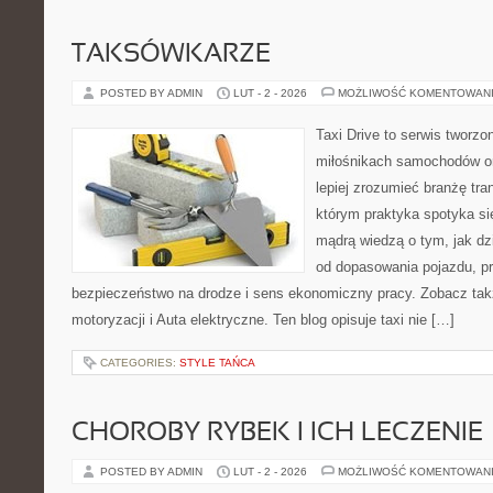
TAKSÓWKARZE
POSTED BY ADMIN
LUT - 2 - 2026
MOŻLIWOŚĆ KOMENTOWAN
Taxi Drive to serwis tworzo
miłośnikach samochodów or
lepiej zrozumieć branżę tra
którym praktyka spotyka si
mądrą wiedzą o tym, jak d
od dopasowania pojazdu, pr
bezpieczeństwo na drodze i sens ekonomiczny pracy. Zobacz ta
motoryzacji i Auta elektryczne. Ten blog opisuje taxi nie […]
CATEGORIES:
STYLE TAŃCA
CHOROBY RYBEK I ICH LECZENIE
POSTED BY ADMIN
LUT - 2 - 2026
MOŻLIWOŚĆ KOMENTOWAN