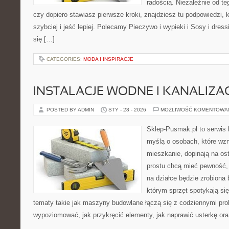
radością. Niezależnie od te
czy dopiero stawiasz pierwsze kroki, znajdziesz tu podpowiedzi,
szybciej i jeść lepiej. Polecamy Pieczywo i wypieki i Sosy i dress
się […]
CATEGORIES:
MODA I INSPIRACJE
INSTALACJE WODNE I KANALIZA
POSTED BY ADMIN
STY - 28 - 2026
MOŻLIWOŚĆ KOMENTOWA
Sklep-Pusmak.pl to serwis 
myślą o osobach, które wz
mieszkanie, dopinają na ost
prostu chcą mieć pewność,
na działce będzie zrobiona 
którym sprzęt spotykają si
tematy takie jak maszyny budowlane łączą się z codziennymi pro
wypoziomować, jak przykręcić elementy, jak naprawić usterkę or