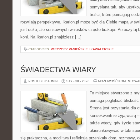
pomyślana tak, aby użytkown
treści, które pomagają codz
rozwijają perspektywę. Ikarion.pl może być dla Ciebie mapą w świ
jest dużo, ale sensownych wniosków często brakuje. Przeczytaj t
koni. Na Ikarion.pl znajdziesz […]
CATEGORIES:
WIECZORY PANIEŃSKIE I KAWALERSKIE
ŚWIADECTWA WIARY
POSTED BY ADMIN
STY - 30 - 2026
MOŻLIWOŚĆ KOMENTOWA
To miejsce stworzone z myś
pomaga pogłębiać bliskość
Strona jest przystanią dla o
konsekwentnie żyją wiarą – 
także wtedy, gdy życie staw
ukierunkowywać w taki spo
się praktyczna, a modlitwa i refleksja przenikały dom, rozmowy, d