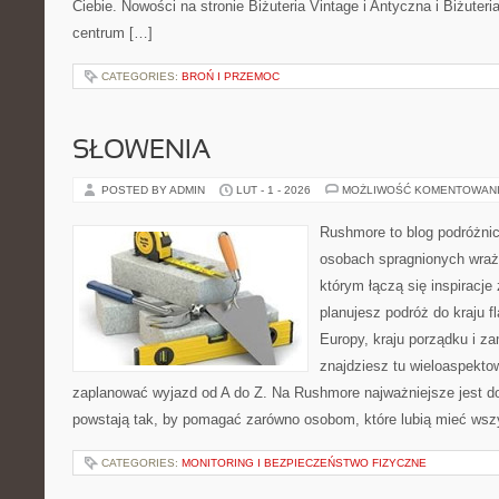
Ciebie. Nowości na stronie Biżuteria Vintage i Antyczna i Biżuteri
centrum […]
CATEGORIES:
BROŃ I PRZEMOC
SŁOWENIA
POSTED BY ADMIN
LUT - 1 - 2026
MOŻLIWOŚĆ KOMENTOWAN
Rushmore to blog podróżnic
osobach spragnionych wraże
którym łączą się inspiracje
planujesz podróż do kraju 
Europy, kraju porządku i za
znajdziesz tu wieloaspektow
zaplanować wyjazd od A do Z. Na Rushmore najważniejsze jest d
powstają tak, by pomagać zarówno osobom, które lubią mieć wszy
CATEGORIES:
MONITORING I BEZPIECZEŃSTWO FIZYCZNE