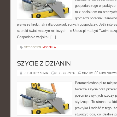
gospodarczego w praktyce 
to z naciskiem na rzeczywi
gromadzi poradniki zarówno
pierwsze kroki, jak i dla doświadczonych gospodarzy. Jeśli intere
szeroki świat maszyn rolniczych – e-Ursus.pl ma być Twoim baz
Gospodarka wiejska i […]
CATEGORIES:
MOBZILLA
SZYCIE Z DZIANIN
POSTED BY ADMIN
STY - 26 - 2026
MOŻLIWOŚĆ KOMENTOWA
Paramedicshop.pl to miejsc
twórcze szycie oraz przerab
pozornie zwykłych rzeczy 
stylizacje. To strona, na kt
praktyka i radość z tego, 
stworzyć coś, co idealnie p