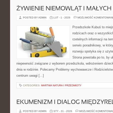
ŻYWIENIE NIEMOWLĄT I MAŁYCH 
POSTED BY ADMIN
LUT - 1 - 2026
MOŻLIWOŚĆ KOMENTOWAN
Przedszkole Kubuś to miej
rodzicach oraz o wszystkich
rzetelnych informacji na te
serwis poradnikowy, w któr
rozwoju spotyka się z uży
Strona powstała po to, by u
niepewność związane z wyborem przedszkola, wdrożeniem dziecka
dnia w rodzinie. Polecamy Problemy wychowawcze i Rodzicielstwo 
centrum uwagi […]
CATEGORIES:
MARTWA NATURA I PRZEDMIOTY
EKUMENIZM I DIALOG MIĘDZYREL
POSTED BY ADMIN
STY - 31 - 2026
MOŻLIWOŚĆ KOMENTOWA