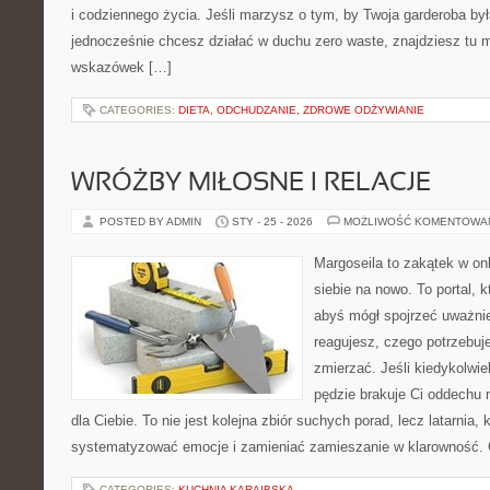
i codziennego życia. Jeśli marzysz o tym, by Twoja garderoba by
jednocześnie chcesz działać w duchu zero waste, znajdziesz tu m
wskazówek […]
CATEGORIES:
DIETA, ODCHUDZANIE, ZDROWE ODŻYWIANIE
WRÓŻBY MIŁOSNE I RELACJE
POSTED BY ADMIN
STY - 25 - 2026
MOŻLIWOŚĆ KOMENTOWA
Margoseila to zakątek w on
siebie na nowo. To portal, 
abyś mógł spojrzeć uważnie
reagujesz, czego potrzebuj
zmierzać. Jeśli kiedykolwi
pędzie brakuje Ci oddechu n
dla Ciebie. To nie jest kolejna zbiór suchych porad, lecz latarnia,
systematyzować emocje i zamieniać zamieszanie w klarowność. 
CATEGORIES:
KUCHNIA KARAIBSKA