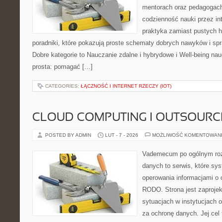
mentorach oraz pedagogach
codzienność nauki przez inte
praktyka zamiast pustych h
poradniki, które pokazują proste schematy dobrych nawyków i s
Dobre kategorie to Nauczanie zdalne i hybrydowe i Well-being nauc
prosta: pomagać […]
CATEGORIES:
ŁĄCZNOŚĆ I INTERNET RZECZY (IOT)
CLOUD COMPUTING I OUTSOURC
POSTED BY ADMIN
LUT - 7 - 2026
MOŻLIWOŚĆ KOMENTOWAN
Vademecum po ogólnym roz
danych to serwis, które sy
operowania informacjami o
RODO. Strona jest zaproje
sytuacjach w instytucjach 
za ochronę danych. Jej cel