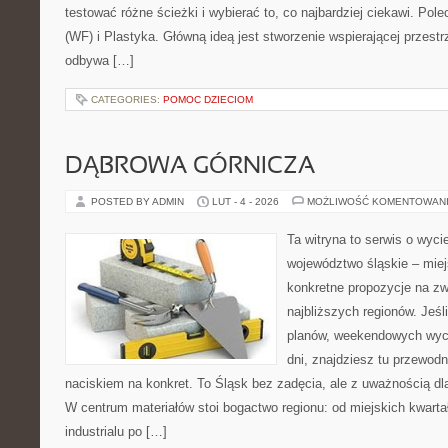
testować różne ścieżki i wybierać to, co najbardziej ciekawi. P
(WF) i Plastyka. Główną ideą jest stworzenie wspierającej przestr
odbywa […]
CATEGORIES:
POMOC DZIECIOM
DĄBROWA GÓRNICZA
POSTED BY ADMIN
LUT - 4 - 2026
MOŻLIWOŚĆ KOMENTOWAN
Ta witryna to serwis o wyc
województwo śląskie – mie
konkretne propozycje na zw
najbliższych regionów. Jeśl
planów, weekendowych wyci
dni, znajdziesz tu przewodn
naciskiem na konkret. To Śląsk bez zadęcia, ale z uważnością dla
W centrum materiałów stoi bogactwo regionu: od miejskich kwartał
industrialu po […]