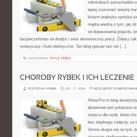
miłośnikach samochodów or
lepiej zrozumieć branżę tra
którym praktyka spotyka si
mądrą wiedzą o tym, jak d
od dopasowania pojazdu, pr
bezpieczeństwo na drodze i sens ekonomiczny pracy. Zobacz ta
motoryzacji i Auta elektryczne. Ten blog opisuje taxi nie […]
CATEGORIES:
STYLE TAŃCA
CHOROBY RYBEK I ICH LECZENIE
POSTED BY ADMIN
LUT - 2 - 2026
MOŻLIWOŚĆ KOMENTOWAN
Akwa-Pro to blog akwaryst
akwariowe jest pokazana od
miejsce dla osób, które ch
bez zbędnego zadęcia, za t
Strona skupia się na tym, 
akwarium słodkowodne w s