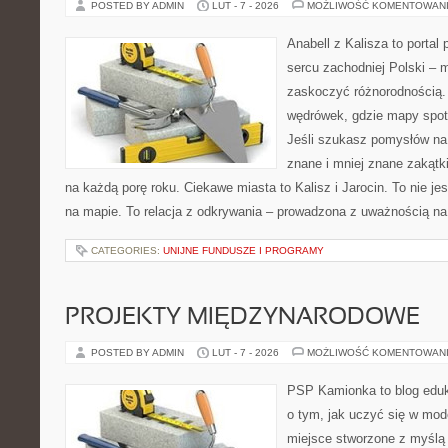
POSTED BY ADMIN
LUT - 7 - 2026
MOŻLIWOŚĆ KOMENTOWAN
Anabell z Kalisza to portal
sercu zachodniej Polski – mi
zaskoczyć różnorodnością. 
wędrówek, gdzie mapy spot
Jeśli szukasz pomysłów na
znane i mniej znane zakątki
na każdą porę roku. Ciekawe miasta to Kalisz i Jarocin. To nie je
na mapie. To relacja z odkrywania – prowadzona z uważnością na
CATEGORIES:
UNIJNE FUNDUSZE I PROGRAMY
PROJEKTY MIĘDZYNARODOWE
POSTED BY ADMIN
LUT - 7 - 2026
MOŻLIWOŚĆ KOMENTOWAN
PSP Kamionka to blog eduka
o tym, jak uczyć się w mod
miejsce stworzone z myślą