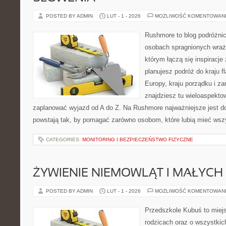
POSTED BY ADMIN
LUT - 1 - 2026
MOŻLIWOŚĆ KOMENTOWAN
Rushmore to blog podróżnic
osobach spragnionych wraże
którym łączą się inspiracje
planujesz podróż do kraju 
Europy, kraju porządku i za
znajdziesz tu wieloaspektow
zaplanować wyjazd od A do Z. Na Rushmore najważniejsze jest d
powstają tak, by pomagać zarówno osobom, które lubią mieć wszy
CATEGORIES:
MONITORING I BEZPIECZEŃSTWO FIZYCZNE
ŻYWIENIE NIEMOWLĄT I MAŁYCH 
POSTED BY ADMIN
LUT - 1 - 2026
MOŻLIWOŚĆ KOMENTOWAN
Przedszkole Kubuś to miej
rodzicach oraz o wszystkich