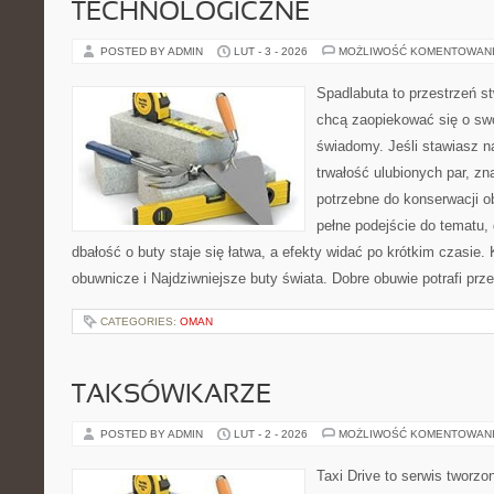
TECHNOLOGICZNE
POSTED BY ADMIN
LUT - 3 - 2026
MOŻLIWOŚĆ KOMENTOWAN
Spadlabuta to przestrzeń st
chcą zaopiekować się o sw
świadomy. Jeśli stawiasz n
trwałość ulubionych par, zn
potrzebne do konserwacji o
pełne podejście do tematu,
dbałość o buty staje się łatwa, a efekty widać po krótkim czasie. 
obuwnicze i Najdziwniejsze buty świata. Dobre obuwie potrafi prz
CATEGORIES:
OMAN
TAKSÓWKARZE
POSTED BY ADMIN
LUT - 2 - 2026
MOŻLIWOŚĆ KOMENTOWAN
Taxi Drive to serwis tworzo