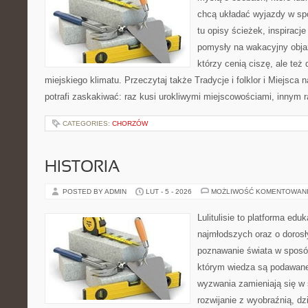
chcą układać wyjazdy w sp
tu opisy ścieżek, inspiracj
pomysły na wakacyjny objaz
którzy cenią ciszę, ale też
miejskiego klimatu. Przeczytaj także Tradycje i folklor i Miejsc
potrafi zaskakiwać: raz kusi urokliwymi miejscowościami, innym
CATEGORIES:
CHORZÓW
HISTORIA
POSTED BY ADMIN
LUT - 5 - 2026
MOŻLIWOŚĆ KOMENTOWAN
Lulitulisie to platforma ed
najmłodszych oraz o dorosł
poznawanie świata w sposób
którym wiedza są podawane
wyzwania zamieniają się w 
rozwijanie z wyobraźnią, d