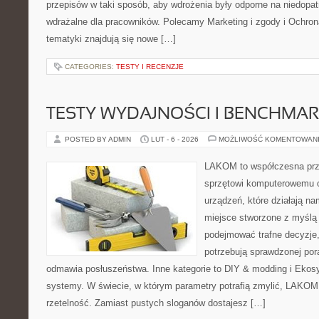
przepisów w taki sposób, aby wdrożenia były odporne na niedopat
wdrażalne dla pracowników. Polecamy Marketing i zgody i Ochro
tematyki znajdują się nowe […]
CATEGORIES:
TESTY I RECENZJE
TESTY WYDAJNOŚCI I BENCHMAR
POSTED BY ADMIN
LUT - 6 - 2026
MOŻLIWOŚĆ KOMENTOWAN
LAKOM to współczesna prz
sprzętowi komputerowemu o
urządzeń, które działają n
miejsce stworzone z myślą 
podejmować trafne decyzje,
potrzebują sprawdzonej por
odmawia posłuszeństwa. Inne kategorie to DIY & modding i Ekosy
systemy. W świecie, w którym parametry potrafią zmylić, LAKOM 
rzetelność. Zamiast pustych sloganów dostajesz […]