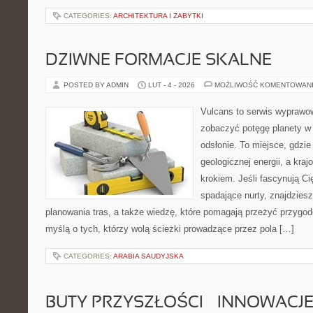
CATEGORIES:
ARCHITEKTURA I ZABYTKI
DZIWNE FORMACJE SKALNE
POSTED BY ADMIN
LUT - 4 - 2026
MOŻLIWOŚĆ KOMENTOWAN
Vulcans to serwis wyprawow
zobaczyć potęgę planety w j
odsłonie. To miejsce, gdzie 
geologicznej energii, a kra
krokiem. Jeśli fascynują Ci
spadające nurty, znajdzies
planowania tras, a także wiedzę, które pomagają przeżyć przygod
myślą o tych, którzy wolą ścieżki prowadzące przez pola […]
CATEGORIES:
ARABIA SAUDYJSKA
BUTY PRZYSZŁOŚCI – INNOWACJ