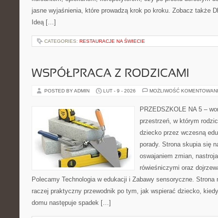
jasne wyjaśnienia, które prowadzą krok po kroku. Zobacz także Dl
Ideą […]
CATEGORIES:
RESTAURACJE NA ŚWIECIE
WSPÓŁPRACA Z RODZICAMI
POSTED BY ADMIN
LUT - 9 - 2026
MOŻLIWOŚĆ KOMENTOWAN
PRZEDSZKOLE NA 5 – worta
przestrzeń, w którym rodzi
dziecko przez wczesną eduk
porady. Strona skupia się 
oswajaniem zmian, nastroja
rówieśniczymi oraz dojrze
Polecamy Technologia w edukacji i Zabawy sensoryczne. Strona nie
raczej praktyczny przewodnik po tym, jak wspierać dziecko, kiedy
domu następuje spadek […]