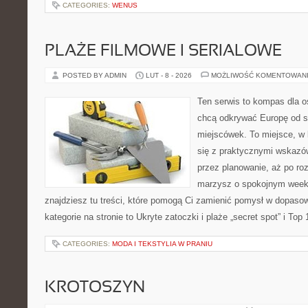
CATEGORIES:
WENUS
PLAŻE FILMOWE I SERIALOWE
POSTED BY ADMIN
LUT - 8 - 2026
MOŻLIWOŚĆ KOMENTOWAN
Ten serwis to kompas dla o
chcą odkrywać Europę od s
miejscówek. To miejsce, w
się z praktycznymi wskazó
przez planowanie, aż po roz
marzysz o spokojnym week
znajdziesz tu treści, które pomogą Ci zamienić pomysł w dopas
kategorie na stronie to Ukryte zatoczki i plaże „secret spot” i Top
CATEGORIES:
MODA I TEKSTYLIA W PRANIU
KROTOSZYN