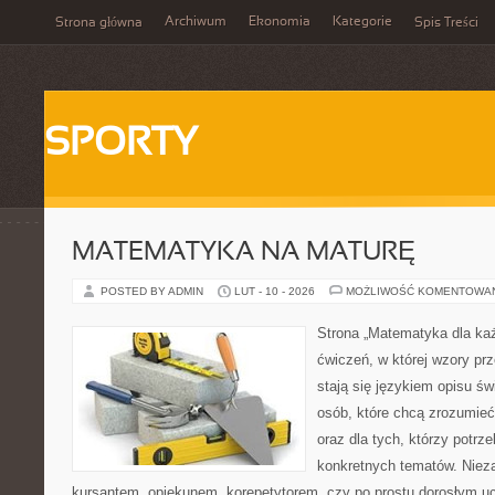
Archiwum
Ekonomia
Kategorie
Strona główna
Spis Treści
SPORTY
MATEMATYKA NA MATURĘ
POSTED BY ADMIN
LUT - 10 - 2026
MOŻLIWOŚĆ KOMENTOWA
Strona „Matematyka dla każ
ćwiczeń, w której wzory pr
stają się językiem opisu świ
osób, które chcą zrozumie
oraz dla tych, którzy potrz
konkretnych tematów. Nieza
kursantem, opiekunem, korepetytorem, czy po prostu dorosłym uc