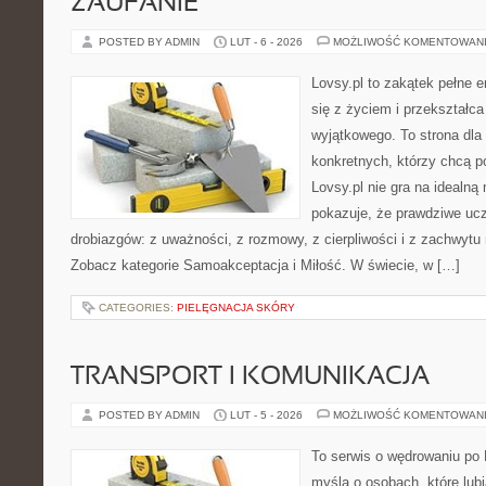
ZAUFANIE
POSTED BY ADMIN
LUT - 6 - 2026
MOŻLIWOŚĆ KOMENTOWAN
Lovsy.pl to zakątek pełne 
się z życiem i przekształc
wyjątkowego. To strona dla
konkretnych, którzy chcą p
Lovsy.pl nie gra na idealną
pokazuje, że prawdziwe ucz
drobiazgów: z uważności, z rozmowy, z cierpliwości i z zachwytu 
Zobacz kategorie Samoakceptacja i Miłość. W świecie, w […]
CATEGORIES:
PIELĘGNACJA SKÓRY
TRANSPORT I KOMUNIKACJA
POSTED BY ADMIN
LUT - 5 - 2026
MOŻLIWOŚĆ KOMENTOWAN
To serwis o wędrowaniu po 
myślą o osobach, które lubi