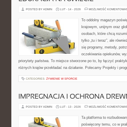
POSTED BY ADMIN
LUT - 14 - 2026
MOŻLIWOŚĆ KOMENTOWA
To oddolny magazyn poświę
krajowym, unijnym oraz glo
osobach, które chcą rozumie
tylko „tu i teraz”, ale równ
się programy, metody, potrz
oczekiwania opiekunów, w
priorytety państwa. To miejsce stworzone po to, by łączyć praktykę
różnych krajów przekładać na działanie. Polecamy Projekty i pro
CATEGORIES:
ŻYWIENIE W SPORCIE
IMPREGNACJA I OCHRONA DRE
POSTED BY ADMIN
LUT - 13 - 2026
MOŻLIWOŚĆ KOMENTOWA
Ta platforma to rozbudowan
poświęcony temu, co w prak