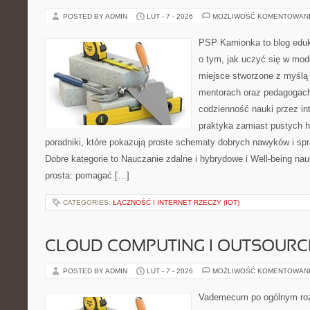
POSTED BY ADMIN
LUT - 7 - 2026
MOŻLIWOŚĆ KOMENTOWAN
PSP Kamionka to blog eduka
o tym, jak uczyć się w mod
miejsce stworzone z myślą
mentorach oraz pedagogach
codzienność nauki przez inte
praktyka zamiast pustych h
poradniki, które pokazują proste schematy dobrych nawyków i s
Dobre kategorie to Nauczanie zdalne i hybrydowe i Well-being nauc
prosta: pomagać […]
CATEGORIES:
ŁĄCZNOŚĆ I INTERNET RZECZY (IOT)
CLOUD COMPUTING I OUTSOURC
POSTED BY ADMIN
LUT - 7 - 2026
MOŻLIWOŚĆ KOMENTOWAN
Vademecum po ogólnym roz