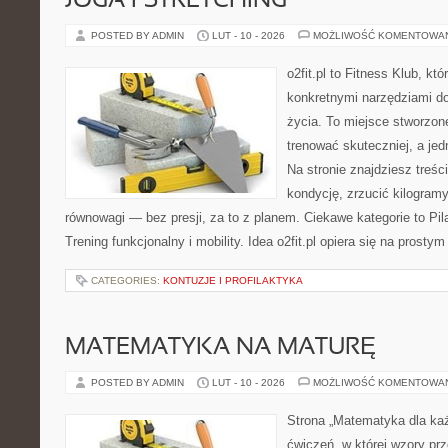
JOGA I STRETCHING
POSTED BY ADMIN
LUT - 10 - 2026
MOŻLIWOŚĆ KOMENTOWA
o2fit.pl to Fitness Klub, kt
konkretnymi narzędziami do
życia. To miejsce stworzon
trenować skuteczniej, a jed
Na stronie znajdziesz treśc
kondycję, zrzucić kilogramy
równowagi — bez presji, za to z planem. Ciekawe kategorie to Pila
Trening funkcjonalny i mobility. Idea o2fit.pl opiera się na prostym
CATEGORIES:
KONTUZJE I PROFILAKTYKA
MATEMATYKA NA MATURĘ
POSTED BY ADMIN
LUT - 10 - 2026
MOŻLIWOŚĆ KOMENTOWA
Strona „Matematyka dla każ
ćwiczeń, w której wzory pr