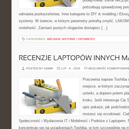
podejmować trafne decyzje,
potrzebują sprawdzonej por
odmawia posłuszeństwa. Inne kategorie to DIY & modding i Ekosy
systemy. W świecie, w którym parametry potrafią zmylić, LAKOM 
rzetelność. Zamiast pustych sloganów dostajesz […]
CATEGORIES:
WIEJSKIE HISTORIE I OPOWIEŚCI
RECENZJE LAPTOPÓW INNYCH M
POSTED BY ADMIN
LUT - 6 - 2026
MOŻLIWOŚĆ KOMENTOWAN
Pracownia napraw Toshiba w
miejsce, w którym zaczyna
usterki, a dopiero potem p
kroku. Jeśli interesuje Cię
opis pokaże, jak podchodzi
możesz się oczekiwać. Cie
Społeczność i Wydarzenia IT i Mobilność i Podróże z Laptopem. 
koncentruje się na urządzeniach Toshiba, w tym szczególnie na ro