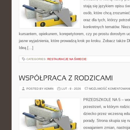
stają się językiem opisu świ
osób, które chcą zrozumie
oraz dla tych, którzy potrz
konkretnych tematów. Nieza
kursantem, opiekunem, korepetytorem, czy po prostu dorosłym uc
jasne wyjaśnienia, które prowadzą krok po kroku. Zobacz także Dl
Ideą […]
CATEGORIES:
RESTAURACJE NA ŚWIECIE
WSPÓŁPRACA Z RODZICAMI
POSTED BY ADMIN
LUT - 9 - 2026
MOŻLIWOŚĆ KOMENTOWAN
PRZEDSZKOLE NA 5 – worta
przestrzeń, w którym rodzi
dziecko przez wczesną eduk
porady. Strona skupia się 
oswajaniem zmian, nastroja