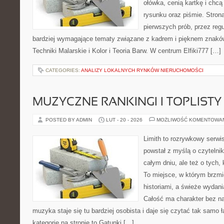
ołówka, cenią kartkę i chc
rysunku oraz piśmie. Stron
pierwszych prób, przez regu
bardziej wymagające tematy związane z kadrem i pięknem znaków
Techniki Malarskie i Kolor i Teoria Barw. W centrum Elfiki777 […]
CATEGORIES:
ANALIZY LOKALNYCH RYNKÓW NIERUCHOMOŚCI
MUZYCZNE RANKINGI I TOPLISTY
POSTED BY ADMIN
LUT - 20 - 2026
MOŻLIWOŚĆ KOMENTOWA
Limith to rozrywkowy serwi
powstał z myślą o czytelni
całym dniu, ale też o tych,
To miejsce, w którym brzmi
historiami, a świeże wydani
Całość ma charakter bez n
muzyka staje się tu bardziej osobista i daje się czytać tak samo 
kategorie na stronie to Gatunki […]