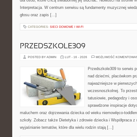
dla osób, które chcą świadomiej jej słuchać. Nowości na stronie M
Interpretacja. W centrum serwisu są fundamenty muzycznej wied
głosu oraz zapis […]
CATEGORIES:
SIECI DOMOWE I WI-FI
PRZEDSZKOLE309
POSTED BY ADMIN
LUT - 16 - 2026
MOŻLIWOŚĆ KOMENTOWA
Przedszkole309 to serwis 
nad dziećmi, placówkom pr
najważniejsze w pierwszych
wczesnoszkolnej. To przes
tatusiowie, pedagodzy i oso
sprawdzone inspiracje doty
maluchem oraz dojrzewania dziecka od wieku niemowlęco-toddler
szkoły. Zobacz także Dietetyka i zdrowie dziecka i Współpraca z 
wyjaśnianie tematów, które dla wielu rodzin stają […]