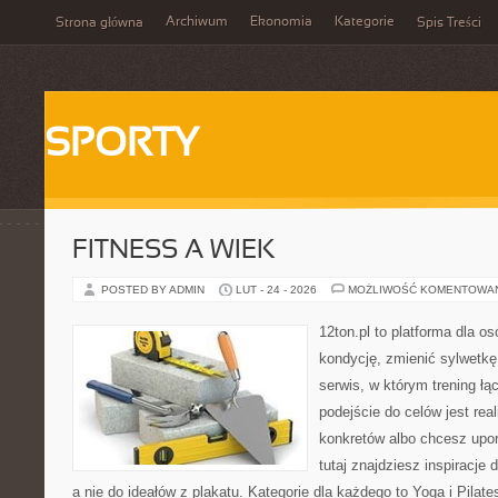
Archiwum
Ekonomia
Kategorie
Strona główna
Spis Treści
SPORTY
FITNESS A WIEK
POSTED BY ADMIN
LUT - 24 - 2026
MOŻLIWOŚĆ KOMENTOWA
12ton.pl to platforma dla o
kondycję, zmienić sylwetkę 
serwis, w którym trening łą
podejście do celów jest rea
konkretów albo chcesz upo
tutaj znajdziesz inspiracj
a nie do ideałów z plakatu. Kategorie dla każdego to Yoga i Pilate