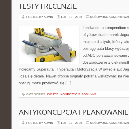
TESTY I RECENZJE
POSTED BY ADMIN
LUT - 19 - 2026
MOŻLIWOŚĆ KOMENTOWA
Landworld to kompendium s
użytkownikach marek Jagua
miejsce dla tych, którzy 
obsługę auta klasy wyższej
od ABC po zaawansowane z
doświadczenie z ciekawostk
Polecamy Superauta i Hyperauta i Motoryzacja W świecie aut Jag
liczą się detale. Nawet drobne sygnały potrafią wskazywać na ni
obsługi może przełożyć się […]
CATEGORIES:
KWIATY I KOMPOZYCJE ROŚLINNE
ANTYKONCEPCJA I PLANOWANIE
POSTED BY ADMIN
LUT - 18 - 2026
MOŻLIWOŚĆ KOMENTOWA