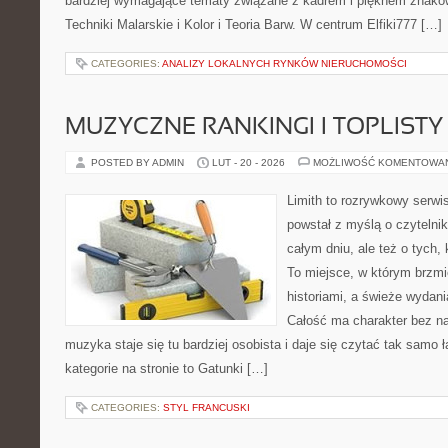
bardziej wymagające tematy związane z kadrem i pięknem znaków
Techniki Malarskie i Kolor i Teoria Barw. W centrum Elfiki777 […]
CATEGORIES:
ANALIZY LOKALNYCH RYNKÓW NIERUCHOMOŚCI
MUZYCZNE RANKINGI I TOPLISTY
POSTED BY ADMIN
LUT - 20 - 2026
MOŻLIWOŚĆ KOMENTOWA
Limith to rozrywkowy serwi
powstał z myślą o czytelni
całym dniu, ale też o tych,
To miejsce, w którym brzmi
historiami, a świeże wydani
Całość ma charakter bez n
muzyka staje się tu bardziej osobista i daje się czytać tak samo 
kategorie na stronie to Gatunki […]
CATEGORIES:
STYL FRANCUSKI