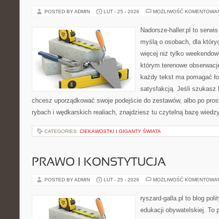
POSTED BY ADMIN
LUT - 25 - 2026
MOŻLIWOŚĆ KOMENTOWA
Nadorsze-haller.pl to serwi
myślą o osobach, dla który
więcej niż tylko weekendo
którym terenowe obserwacje
każdy tekst ma pomagać łow
satysfakcją. Jeśli szukas
chcesz uporządkować swoje podejście do zestawów, albo po prost
rybach i wędkarskich realiach, znajdziesz tu czytelną bazę wiedz
CATEGORIES:
CIEKAWOSTKI I GIGANTY ŚWIATA
PRAWO I KONSTYTUCJA
POSTED BY ADMIN
LUT - 25 - 2026
MOŻLIWOŚĆ KOMENTOWA
ryszard-galla.pl to blog pol
edukacji obywatelskiej. To 