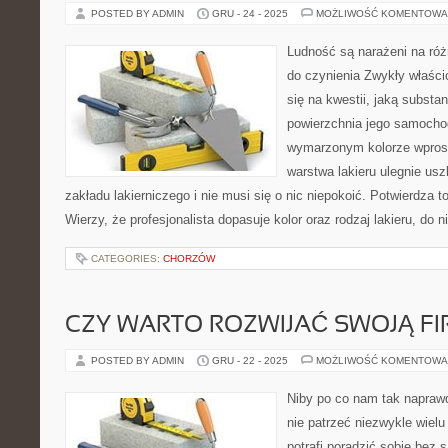
POSTED BY ADMIN
GRU - 24 - 2025
MOŻLIWOŚĆ KOMENTOWA
Ludność są narażeni na róż
do czynienia Zwykły właścic
się na kwestii, jaką substan
powierzchnia jego samocho
wymarzonym kolorze wprost 
warstwa lakieru ulegnie us
zakładu lakierniczego i nie musi się o nic niepokoić. Potwierdza to 
Wierzy, że profesjonalista dopasuje kolor oraz rodzaj lakieru, do 
CATEGORIES:
CHORZÓW
CZY WARTO ROZWIJAĆ SWOJĄ F
POSTED BY ADMIN
GRU - 22 - 2025
MOŻLIWOŚĆ KOMENTOWA
Niby po co nam tak napra
nie patrzeć niezwykle wielu
potrafi poradzić sobie bez 