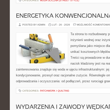
CATEGORIES:
MODA ULICZNA (STREET STYLE)
ENERGETYKA KONWENCJONALN
POSTED BY ADMIN
LUT - 26 - 2026
MOŻLIWOŚĆ KOMENTOWA
Ta strona to rozbudowany 
inżynierii wodnej oraz inżyni
pomyślana jako miejsce dla
unikać kosztownych błędów
Treści są prowadzone w duch
nacisk kładziony jest na re
zainteresowania znajduje się woda w ujęciu infrastrukturalnym: je
kondycjonowanie, przesył oraz racjonalne zużycie. Równolegle o
odprowadzania i oczyszczania: od podłączeń, przez rurociągi graw
CATEGORIES:
PATCHWORK I QUILTING
WYDARZENIA I ZAWODY WĘDKA