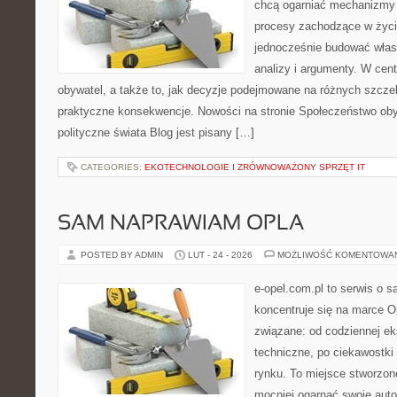
chcą ogarniać mechanizmy p
procesy zachodzące w życi
jednocześnie budować włas
analizy i argumenty. W cen
obywatel, a także to, jak decyzje podejmowane na różnych szczeb
praktyczne konsekwencje. Nowości na stronie Społeczeństwo oby
polityczne świata Blog jest pisany […]
CATEGORIES:
EKOTECHNOLOGIE I ZRÓWNOWAŻONY SPRZĘT IT
SAM NAPRAWIAM OPLA
POSTED BY ADMIN
LUT - 24 - 2026
MOŻLIWOŚĆ KOMENTOWA
e-opel.com.pl to serwis o 
koncentruje się na marce Op
związane: od codziennej eks
techniczne, po ciekawostki
rynku. To miejsce stworzon
mocniej ogarnąć swoje auto