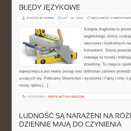
BŁĘDY JĘZYKOWE
POSTED BY ADMIN
LUT - 19 - 2026
MOŻLIWOŚĆ KOMENTOWA
Kongres Anglistów to przest
angielskiego, którzy szuk
nauczania i konkretnych na
kursantami. Strona powstał
stawiają na rozwój i traktu
dziedzinę. To miejsce spotka
najważniejsza jest realny postęp oraz dobrostan zarówno prowadzą
uczących się. Polecamy Słownictwo i wyrażenia i Fakty i mity o j
strony opiera […]
CATEGORIES:
PROFILAKTYKA URAZÓW
LUDNOŚĆ SĄ NARAŻENI NA RÓŻN
DZIENNIE MAJĄ DO CZYNIENIA