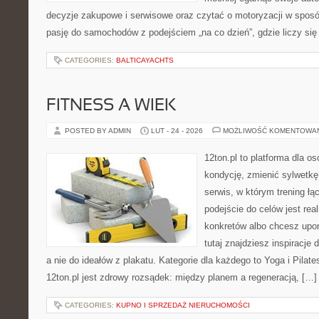
decyzje zakupowe i serwisowe oraz czytać o motoryzacji w sposó
pasję do samochodów z podejściem „na co dzień”, gdzie liczy się n
CATEGORIES:
BALTICAYACHTS
FITNESS A WIEK
POSTED BY ADMIN
LUT - 24 - 2026
MOŻLIWOŚĆ KOMENTOWA
12ton.pl to platforma dla o
kondycję, zmienić sylwetkę 
serwis, w którym trening łą
podejście do celów jest rea
konkretów albo chcesz upo
tutaj znajdziesz inspiracj
a nie do ideałów z plakatu. Kategorie dla każdego to Yoga i Pilate
12ton.pl jest zdrowy rozsądek: między planem a regeneracją, […]
CATEGORIES:
KUPNO I SPRZEDAŻ NIERUCHOMOŚCI