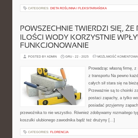
CATEGORIES:
DIETA ROŚLINNA I FLEKSITARIAŃSKA
POWSZECHNIE TWIERDZI SIĘ, ŻE 
ILOŚCI WODY KORZYSTNIE WPŁ
FUNKCJONOWANIE
POSTED BY ADMIN
GRU - 22 - 2025
MOŻLIWOŚĆ KOMENTOWA
Prowadząc własną firmę, z 
z transportu Na pewno każd
całych sił stara się na bie
Przeważnie są to choinki z
postaci zapachy, a tylko w
posiadać przyjemny zapach
przewoźnika to nie wszystko. Również zdobywamy rozmaitego typ
koszulki ulubionego zawodnika bądź też drużyny […]
CATEGORIES:
FLORENCJA