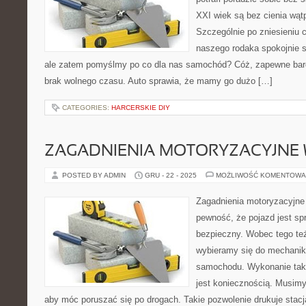
XXI wiek są bez cienia wąt
Szczególnie po zniesieniu 
naszego rodaka spokojnie 
ale zatem pomyślmy po co dla nas samochód? Cóż, zapewne bar
brak wolnego czasu. Auto sprawia, że mamy go dużo […]
CATEGORIES:
HARCERSKIE DIY
ZAGADNIENIA MOTORYZACYJNE 
POSTED BY ADMIN
GRU - 22 - 2025
MOŻLIWOŚĆ KOMENTOWA
Zagadnienia motoryzacyjn
pewność, że pojazd jest s
bezpieczny. Wobec tego te
wybieramy się do mechanik
samochodu. Wykonanie taki
jest koniecznością. Musimy
aby móc poruszać się po drogach. Takie pozwolenie drukuje stacj