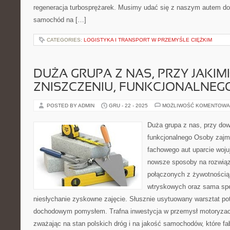
regeneracja turbosprężarek. Musimy udać się z naszym autem do 
samochód na […]
CATEGORIES:
LOGISTYKA I TRANSPORT W PRZEMYŚLE CIĘŻKIM
DUŻA GRUPA Z NAS, PRZY JAKI
ZNISZCZENIU, FUNKCJONALNEG
POSTED BY ADMIN
GRU - 22 - 2025
MOŻLIWOŚĆ KOMENTOWA
Duża grupa z nas, przy do
funkcjonalnego Osoby zajm
fachowego aut uparcie wojuj
nowsze sposoby na rozwią
połączonych z żywotnością
wtryskowych oraz sama spe
niesłychanie zyskowne zajęcie. Słusznie usytuowany warsztat pot
dochodowym pomysłem. Trafna inwestycja w przemysł motoryzac
zważając na stan polskich dróg i na jakość samochodów, które f