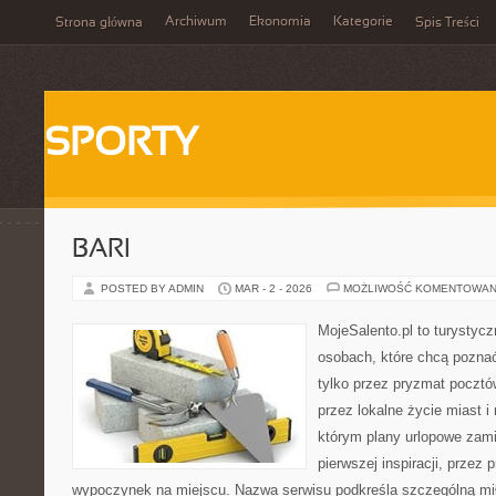
Archiwum
Ekonomia
Kategorie
Strona główna
Spis Treści
SPORTY
BARI
POSTED BY ADMIN
MAR - 2 - 2026
MOŻLIWOŚĆ KOMENTOWAN
MojeSalento.pl to turystyc
osobach, które chcą pozna
tylko przez pryzmat pocztó
przez lokalne życie miast i
którym plany urlopowe zami
pierwszej inspiracji, przez 
wypoczynek na miejscu. Nazwa serwisu podkreśla szczególną mił