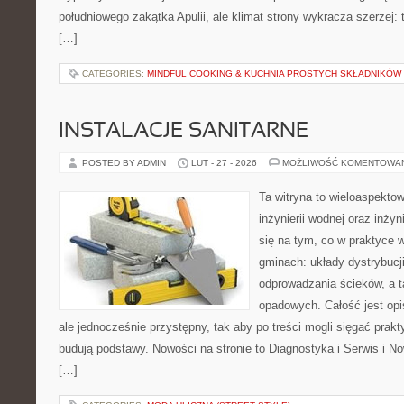
południowego zakątka Apulii, ale klimat strony wykracza szerzej:
[…]
CATEGORIES:
MINDFUL COOKING & KUCHNIA PROSTYCH SKŁADNIKÓW
INSTALACJE SANITARNE
POSTED BY ADMIN
LUT - 27 - 2026
MOŻLIWOŚĆ KOMENTOWA
Ta witryna to wieloaspekto
inżynierii wodnej oraz inżyn
się na tym, co w praktyce 
gminach: układy dystrybucj
odprowadzania ścieków, a 
opadowych. Całość jest op
ale jednocześnie przystępny, tak aby po treści mogli sięgać prakt
budują podstawy. Nowości na stronie to Diagnostyka i Serwis i No
[…]