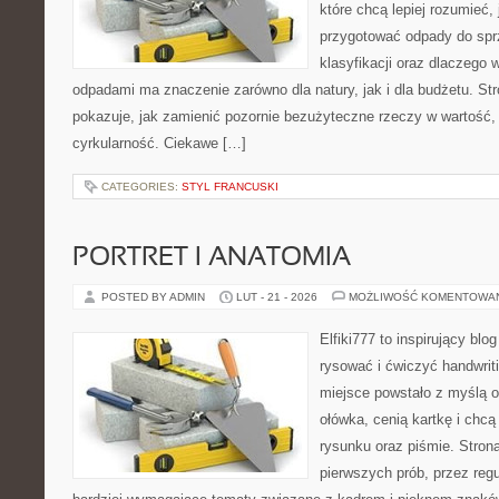
które chcą lepiej rozumieć, 
przygotować odpady do sprz
klasyfikacji oraz dlaczego
odpadami ma znaczenie zarówno dla natury, jak i dla budżetu. Str
pokazuje, jak zamienić pozornie bezużyteczne rzeczy w wartość,
cyrkularność. Ciekawe […]
CATEGORIES:
STYL FRANCUSKI
PORTRET I ANATOMIA
POSTED BY ADMIN
LUT - 21 - 2026
MOŻLIWOŚĆ KOMENTOWA
Elfiki777 to inspirujący blo
rysować i ćwiczyć handwrit
miejsce powstało z myślą o
ołówka, cenią kartkę i chc
rysunku oraz piśmie. Stron
pierwszych prób, przez regu