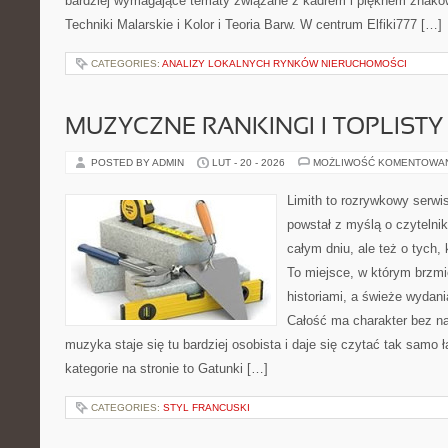
bardziej wymagające tematy związane z kadrem i pięknem znaków
Techniki Malarskie i Kolor i Teoria Barw. W centrum Elfiki777 […]
CATEGORIES:
ANALIZY LOKALNYCH RYNKÓW NIERUCHOMOŚCI
MUZYCZNE RANKINGI I TOPLISTY
POSTED BY ADMIN
LUT - 20 - 2026
MOŻLIWOŚĆ KOMENTOWA
Limith to rozrywkowy serwi
powstał z myślą o czytelni
całym dniu, ale też o tych,
To miejsce, w którym brzmi
historiami, a świeże wydani
Całość ma charakter bez n
muzyka staje się tu bardziej osobista i daje się czytać tak samo 
kategorie na stronie to Gatunki […]
CATEGORIES:
STYL FRANCUSKI