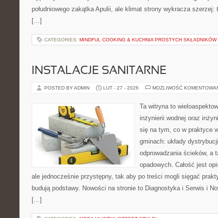
południowego zakątka Apulii, ale klimat strony wykracza szerzej:
[…]
CATEGORIES:
MINDFUL COOKING & KUCHNIA PROSTYCH SKŁADNIKÓW
INSTALACJE SANITARNE
POSTED BY ADMIN
LUT - 27 - 2026
MOŻLIWOŚĆ KOMENTOWA
Ta witryna to wieloaspekto
inżynierii wodnej oraz inżyn
się na tym, co w praktyce 
gminach: układy dystrybucj
odprowadzania ścieków, a 
opadowych. Całość jest op
ale jednocześnie przystępny, tak aby po treści mogli sięgać prakt
budują podstawy. Nowości na stronie to Diagnostyka i Serwis i No
[…]