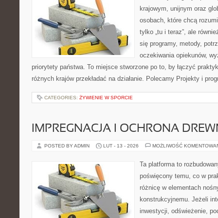
krajowym, unijnym oraz glo
osobach, które chcą rozumie
tylko „tu i teraz”, ale równ
się programy, metody, potrz
oczekiwania opiekunów, w
priorytety państwa. To miejsce stworzone po to, by łączyć praktykę
różnych krajów przekładać na działanie. Polecamy Projekty i pro
CATEGORIES:
ŻYWIENIE W SPORCIE
IMPREGNACJA I OCHRONA DRE
POSTED BY ADMIN
LUT - 13 - 2026
MOŻLIWOŚĆ KOMENTOWA
Ta platforma to rozbudowan
poświęcony temu, co w prak
różnicę w elementach nośn
konstrukcyjnemu. Jeżeli int
inwestycji, odświeżenie, po