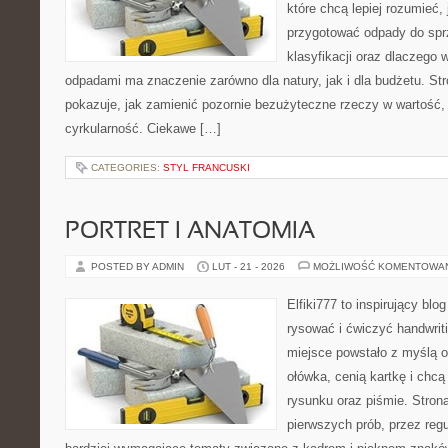
które chcą lepiej rozumieć, 
przygotować odpady do sprz
klasyfikacji oraz dlaczego
odpadami ma znaczenie zarówno dla natury, jak i dla budżetu. Str
pokazuje, jak zamienić pozornie bezużyteczne rzeczy w wartość,
cyrkularność. Ciekawe […]
CATEGORIES:
STYL FRANCUSKI
PORTRET I ANATOMIA
POSTED BY ADMIN
LUT - 21 - 2026
MOŻLIWOŚĆ KOMENTOWA
Elfiki777 to inspirujący blo
rysować i ćwiczyć handwrit
miejsce powstało z myślą o
ołówka, cenią kartkę i chc
rysunku oraz piśmie. Stron
pierwszych prób, przez regu