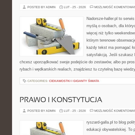
POSTED BY ADMIN
LUT - 25 - 2026
MOŻLIWOŚĆ KOMENTOWA
Nadorsze-haller.pl to serwi
myślą o osobach, dla który
więcej niż tylko weekendo
którym terenowe obserwacje
każdy tekst ma pomagać łow
satysfakcją. Jeśli szukas
chcesz uporządkować swoje podejście do zestawów, albo po prost
rybach i wędkarskich realiach, znajdziesz tu czytelną bazę wiedz
CATEGORIES:
CIEKAWOSTKI I GIGANTY ŚWIATA
PRAWO I KONSTYTUCJA
POSTED BY ADMIN
LUT - 25 - 2026
MOŻLIWOŚĆ KOMENTOWA
ryszard-galla.pl to blog pol
edukacji obywatelskiej. To 