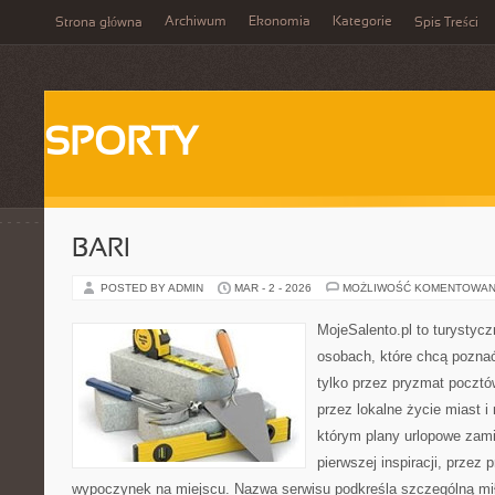
Archiwum
Ekonomia
Kategorie
Strona główna
Spis Treści
SPORTY
BARI
POSTED BY ADMIN
MAR - 2 - 2026
MOŻLIWOŚĆ KOMENTOWAN
MojeSalento.pl to turystyc
osobach, które chcą pozna
tylko przez pryzmat pocztó
przez lokalne życie miast i
którym plany urlopowe zami
pierwszej inspiracji, przez 
wypoczynek na miejscu. Nazwa serwisu podkreśla szczególną mił