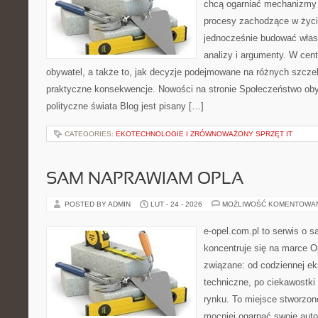
chcą ogarniać mechanizmy p
procesy zachodzące w życi
jednocześnie budować włas
analizy i argumenty. W cen
obywatel, a także to, jak decyzje podejmowane na różnych szczeb
praktyczne konsekwencje. Nowości na stronie Społeczeństwo oby
polityczne świata Blog jest pisany […]
CATEGORIES:
EKOTECHNOLOGIE I ZRÓWNOWAŻONY SPRZĘT IT
SAM NAPRAWIAM OPLA
POSTED BY ADMIN
LUT - 24 - 2026
MOŻLIWOŚĆ KOMENTOWA
e-opel.com.pl to serwis o 
koncentruje się na marce Op
związane: od codziennej eks
techniczne, po ciekawostki
rynku. To miejsce stworzon
mocniej ogarnąć swoje auto