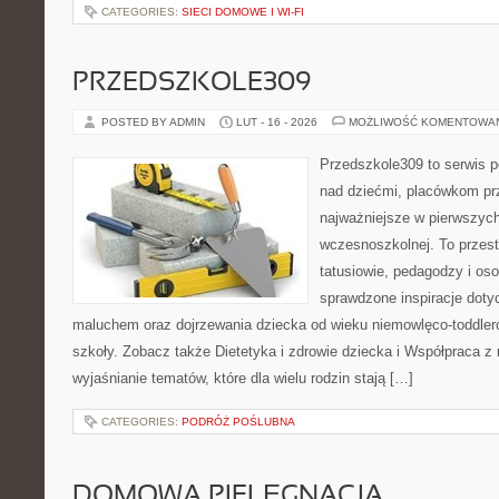
CATEGORIES:
SIECI DOMOWE I WI-FI
PRZEDSZKOLE309
POSTED BY ADMIN
LUT - 16 - 2026
MOŻLIWOŚĆ KOMENTOWA
Przedszkole309 to serwis 
nad dziećmi, placówkom pr
najważniejsze w pierwszych
wczesnoszkolnej. To przes
tatusiowie, pedagodzy i oso
sprawdzone inspiracje doty
maluchem oraz dojrzewania dziecka od wieku niemowlęco-toddler
szkoły. Zobacz także Dietetyka i zdrowie dziecka i Współpraca z 
wyjaśnianie tematów, które dla wielu rodzin stają […]
CATEGORIES:
PODRÓŻ POŚLUBNA
DOMOWA PIELĘGNACJA