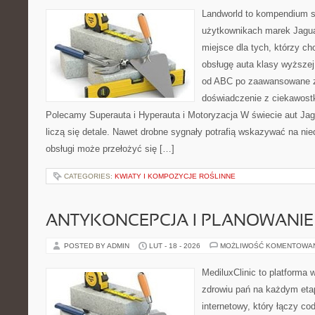
Landworld to kompendium s
użytkownikach marek Jagua
miejsce dla tych, którzy 
obsługę auta klasy wyższej
od ABC po zaawansowane z
doświadczenie z ciekawostk
Polecamy Superauta i Hyperauta i Motoryzacja W świecie aut Jag
liczą się detale. Nawet drobne sygnały potrafią wskazywać na ni
obsługi może przełożyć się […]
CATEGORIES:
KWIATY I KOMPOZYCJE ROŚLINNE
ANTYKONCEPCJA I PLANOWANIE
POSTED BY ADMIN
LUT - 18 - 2026
MOŻLIWOŚĆ KOMENTOWA
MediluxClinic to platforma 
zdrowiu pań na każdym etap
internetowy, który łączy c