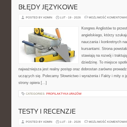
BŁĘDY JĘZYKOWE
POSTED BY ADMIN
LUT - 19 - 2026
MOŻLIWOŚĆ KOMENTOWA
Kongres Anglistów to przest
angielskiego, którzy szuk
nauczania i konkretnych na
kursantami. Strona powstał
stawiają na rozwój i traktu
dziedzinę. To miejsce spotka
najważniejsza jest realny postęp oraz dobrostan zarówno prowadzą
uczących się. Polecamy Słownictwo i wyrażenia i Fakty i mity o j
strony opiera […]
CATEGORIES:
PROFILAKTYKA URAZÓW
TESTY I RECENZJE
POSTED BY ADMIN
LUT - 19 - 2026
MOŻLIWOŚĆ KOMENTOWA