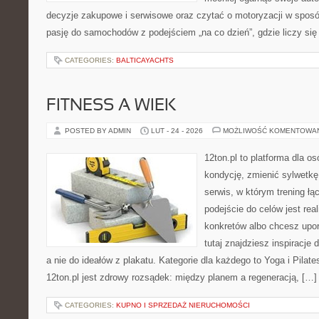
decyzje zakupowe i serwisowe oraz czytać o motoryzacji w sposó
pasję do samochodów z podejściem „na co dzień”, gdzie liczy się n
CATEGORIES:
BALTICAYACHTS
FITNESS A WIEK
POSTED BY ADMIN
LUT - 24 - 2026
MOŻLIWOŚĆ KOMENTOWA
12ton.pl to platforma dla o
kondycję, zmienić sylwetkę 
serwis, w którym trening łą
podejście do celów jest rea
konkretów albo chcesz upo
tutaj znajdziesz inspiracj
a nie do ideałów z plakatu. Kategorie dla każdego to Yoga i Pilate
12ton.pl jest zdrowy rozsądek: między planem a regeneracją, […]
CATEGORIES:
KUPNO I SPRZEDAŻ NIERUCHOMOŚCI