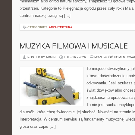
minimalizm albo ogród naturalistyczny, znajdziesz tu gotowe tropy,
przestrzeń. Kategorie to Pielęgnacja ogrodu przez cały rok i Mała
centrum naszej uwagi są […]
CATEGORIES:
ARCHITEKTURA
MUZYKA FILMOWA I MUSICALE
POSTED BY ADMIN
LUT - 16 - 2026
MOŻLIWOŚĆ KOMENTOWA
To miejsce stworzyliśmy ja
którym doświadczenie spoty
odkrywania. Jeśli szukasz p
świat dźwięków albo chces
znajdziesz tu opracowania 
To nie jest sucha encyklop
dla osób, które chcą świadomiej jej słuchać. Nowości na stronie M
Interpretacja. W centrum serwisu są fundamenty muzycznej wied
głosu oraz zapis […]