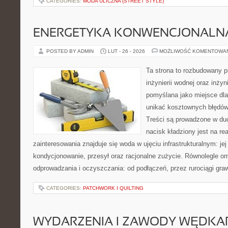
CATEGORIES:
MODA ULICZNA (STREET STYLE)
ENERGETYKA KONWENCJONALN
POSTED BY ADMIN
LUT - 26 - 2026
MOŻLIWOŚĆ KOMENTOWA
Ta strona to rozbudowany 
inżynierii wodnej oraz inżyni
pomyślana jako miejsce dla
unikać kosztownych błędów
Treści są prowadzone w duch
nacisk kładziony jest na re
zainteresowania znajduje się woda w ujęciu infrastrukturalnym: je
kondycjonowanie, przesył oraz racjonalne zużycie. Równolegle o
odprowadzania i oczyszczania: od podłączeń, przez rurociągi graw
CATEGORIES:
PATCHWORK I QUILTING
WYDARZENIA I ZAWODY WĘDKA