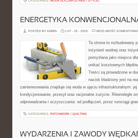
CATEGORIES:
MODA ULICZNA (STREET STYLE)
ENERGETYKA KONWENCJONALN
POSTED BY ADMIN
LUT - 26 - 2026
MOŻLIWOŚĆ KOMENTOWA
Ta strona to rozbudowany 
inżynierii wodnej oraz inżyni
pomyślana jako miejsce dla
unikać kosztownych błędów
Treści są prowadzone w duch
nacisk kładziony jest na re
zainteresowania znajduje się woda w ujęciu infrastrukturalnym: je
kondycjonowanie, przesył oraz racjonalne zużycie. Równolegle o
odprowadzania i oczyszczania: od podłączeń, przez rurociągi graw
CATEGORIES:
PATCHWORK I QUILTING
WYDARZENIA I ZAWODY WĘDKA