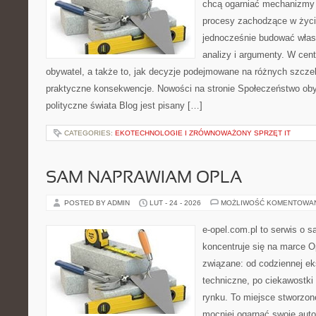
chcą ogarniać mechanizmy p
procesy zachodzące w życi
jednocześnie budować włas
analizy i argumenty. W cen
obywatel, a także to, jak decyzje podejmowane na różnych szczeb
praktyczne konsekwencje. Nowości na stronie Społeczeństwo oby
polityczne świata Blog jest pisany […]
CATEGORIES:
EKOTECHNOLOGIE I ZRÓWNOWAŻONY SPRZĘT IT
SAM NAPRAWIAM OPLA
POSTED BY ADMIN
LUT - 24 - 2026
MOŻLIWOŚĆ KOMENTOWA
e-opel.com.pl to serwis o 
koncentruje się na marce Op
związane: od codziennej eks
techniczne, po ciekawostki
rynku. To miejsce stworzon
mocniej ogarnąć swoje auto