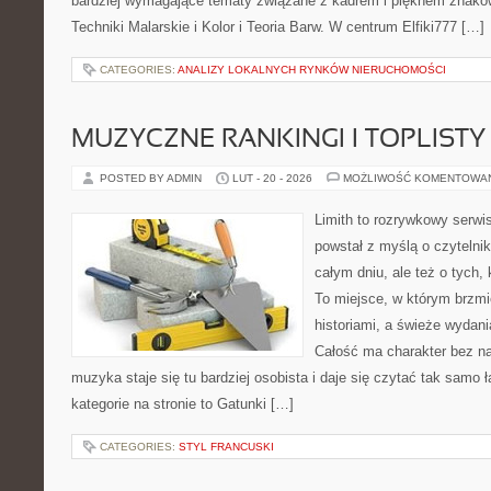
bardziej wymagające tematy związane z kadrem i pięknem znaków
Techniki Malarskie i Kolor i Teoria Barw. W centrum Elfiki777 […]
CATEGORIES:
ANALIZY LOKALNYCH RYNKÓW NIERUCHOMOŚCI
MUZYCZNE RANKINGI I TOPLISTY
POSTED BY ADMIN
LUT - 20 - 2026
MOŻLIWOŚĆ KOMENTOWA
Limith to rozrywkowy serwi
powstał z myślą o czytelni
całym dniu, ale też o tych,
To miejsce, w którym brzmi
historiami, a świeże wydani
Całość ma charakter bez n
muzyka staje się tu bardziej osobista i daje się czytać tak samo 
kategorie na stronie to Gatunki […]
CATEGORIES:
STYL FRANCUSKI