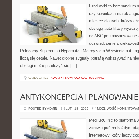
Landworld to kompendium s
użytkownikach marek Jagua
miejsce dla tych, którzy 
obsługę auta klasy wyższej
od ABC po zaawansowane z
doświadczenie z ciekawostk
Polecamy Superauta i Hyperauta i Motoryzacja W świecie aut Jag
liczą się detale. Nawet drobne sygnały potrafią wskazywać na ni
obsługi może przełożyć się […]
CATEGORIES:
KWIATY I KOMPOZYCJE ROŚLINNE
ANTYKONCEPCJA I PLANOWANIE
POSTED BY ADMIN
LUT - 18 - 2026
MOŻLIWOŚĆ KOMENTOWA
MediluxClinic to platforma 
zdrowiu pań na każdym etap
internetowy, który łączy c