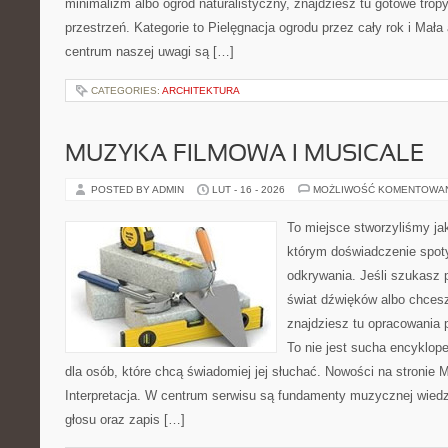
minimalizm albo ogród naturalistyczny, znajdziesz tu gotowe tropy,
przestrzeń. Kategorie to Pielęgnacja ogrodu przez cały rok i Mała
centrum naszej uwagi są […]
CATEGORIES:
ARCHITEKTURA
MUZYKA FILMOWA I MUSICALE
POSTED BY ADMIN
LUT - 16 - 2026
MOŻLIWOŚĆ KOMENTOWA
To miejsce stworzyliśmy ja
którym doświadczenie spoty
odkrywania. Jeśli szukasz p
świat dźwięków albo chces
znajdziesz tu opracowania 
To nie jest sucha encyklop
dla osób, które chcą świadomiej jej słuchać. Nowości na stronie M
Interpretacja. W centrum serwisu są fundamenty muzycznej wied
głosu oraz zapis […]