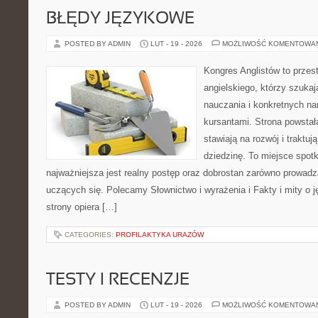
BŁĘDY JĘZYKOWE
POSTED BY ADMIN
LUT - 19 - 2026
MOŻLIWOŚĆ KOMENTOWA
Kongres Anglistów to przest
angielskiego, którzy szuk
nauczania i konkretnych na
kursantami. Strona powstał
stawiają na rozwój i traktu
dziedzinę. To miejsce spotka
najważniejsza jest realny postęp oraz dobrostan zarówno prowadzą
uczących się. Polecamy Słownictwo i wyrażenia i Fakty i mity o j
strony opiera […]
CATEGORIES:
PROFILAKTYKA URAZÓW
TESTY I RECENZJE
POSTED BY ADMIN
LUT - 19 - 2026
MOŻLIWOŚĆ KOMENTOWA