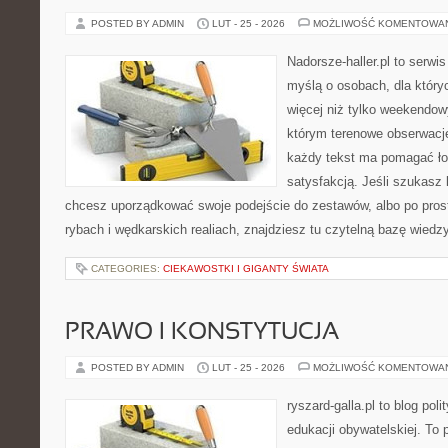
POSTED BY ADMIN
LUT - 25 - 2026
MOŻLIWOŚĆ KOMENTOWA
Nadorsze-haller.pl to serwi
myślą o osobach, dla który
więcej niż tylko weekendo
którym terenowe obserwacje
każdy tekst ma pomagać łow
satysfakcją. Jeśli szukas
chcesz uporządkować swoje podejście do zestawów, albo po prost
rybach i wędkarskich realiach, znajdziesz tu czytelną bazę wiedz
CATEGORIES:
CIEKAWOSTKI I GIGANTY ŚWIATA
PRAWO I KONSTYTUCJA
POSTED BY ADMIN
LUT - 25 - 2026
MOŻLIWOŚĆ KOMENTOWA
ryszard-galla.pl to blog pol
edukacji obywatelskiej. To 