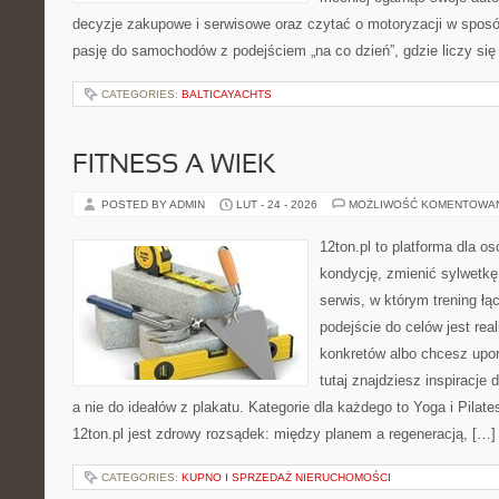
decyzje zakupowe i serwisowe oraz czytać o motoryzacji w sposó
pasję do samochodów z podejściem „na co dzień”, gdzie liczy się n
CATEGORIES:
BALTICAYACHTS
FITNESS A WIEK
POSTED BY ADMIN
LUT - 24 - 2026
MOŻLIWOŚĆ KOMENTOWA
12ton.pl to platforma dla o
kondycję, zmienić sylwetkę 
serwis, w którym trening łą
podejście do celów jest rea
konkretów albo chcesz upo
tutaj znajdziesz inspiracj
a nie do ideałów z plakatu. Kategorie dla każdego to Yoga i Pilate
12ton.pl jest zdrowy rozsądek: między planem a regeneracją, […]
CATEGORIES:
KUPNO I SPRZEDAŻ NIERUCHOMOŚCI