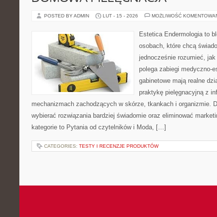
POSTED BY ADMIN
LUT - 15 - 2026
MOŻLIWOŚĆ KOMENTOWA
Estetica Endermologia to b
osobach, które chcą świado
jednocześnie rozumieć, jak
polega zabiegi medyczno-es
gabinetowe mają realne dzia
praktykę pielęgnacyjną z in
mechanizmach zachodzących w skórze, tkankach i organizmie. D
wybierać rozwiązania bardziej świadomie oraz eliminować market
kategorie to Pytania od czytelników i Moda, […]
CATEGORIES:
TESTY I RECENZJE PRODUKTÓW