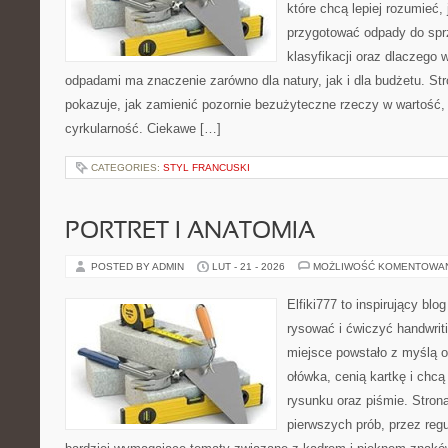
które chcą lepiej rozumieć, 
przygotować odpady do sprz
klasyfikacji oraz dlaczego
odpadami ma znaczenie zarówno dla natury, jak i dla budżetu. Str
pokazuje, jak zamienić pozornie bezużyteczne rzeczy w wartość,
cyrkularność. Ciekawe […]
CATEGORIES:
STYL FRANCUSKI
PORTRET I ANATOMIA
POSTED BY ADMIN
LUT - 21 - 2026
MOŻLIWOŚĆ KOMENTOWA
Elfiki777 to inspirujący blo
rysować i ćwiczyć handwrit
miejsce powstało z myślą o
ołówka, cenią kartkę i chc
rysunku oraz piśmie. Stron
pierwszych prób, przez regu