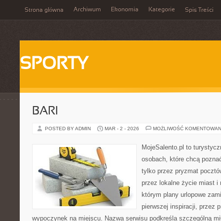
Archiwum
Ekonomia
Kategorie
Strona główna
Spis Treści
SPORTY
BARI
POSTED BY ADMIN
MAR - 2 - 2026
MOŻLIWOŚĆ KOMENTOWAN
MojeSalento.pl to turystyc
osobach, które chcą pozna
tylko przez pryzmat pocztó
przez lokalne życie miast i
którym plany urlopowe zami
pierwszej inspiracji, przez 
wypoczynek na miejscu. Nazwa serwisu podkreśla szczególną mił