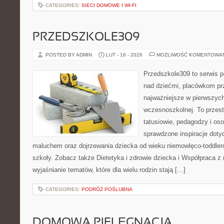
CATEGORIES:
SIECI DOMOWE I WI-FI
PRZEDSZKOLE309
POSTED BY ADMIN
LUT - 16 - 2026
MOŻLIWOŚĆ KOMENTOWA
Przedszkole309 to serwis 
nad dziećmi, placówkom pr
najważniejsze w pierwszych
wczesnoszkolnej. To przes
tatusiowie, pedagodzy i oso
sprawdzone inspiracje doty
maluchem oraz dojrzewania dziecka od wieku niemowlęco-toddler
szkoły. Zobacz także Dietetyka i zdrowie dziecka i Współpraca z 
wyjaśnianie tematów, które dla wielu rodzin stają […]
CATEGORIES:
PODRÓŻ POŚLUBNA
DOMOWA PIELĘGNACJA