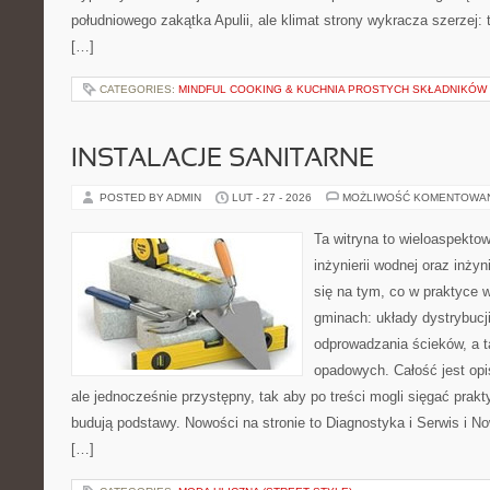
południowego zakątka Apulii, ale klimat strony wykracza szerzej:
[…]
CATEGORIES:
MINDFUL COOKING & KUCHNIA PROSTYCH SKŁADNIKÓW
INSTALACJE SANITARNE
POSTED BY ADMIN
LUT - 27 - 2026
MOŻLIWOŚĆ KOMENTOWA
Ta witryna to wieloaspekto
inżynierii wodnej oraz inżyn
się na tym, co w praktyce 
gminach: układy dystrybucj
odprowadzania ścieków, a 
opadowych. Całość jest op
ale jednocześnie przystępny, tak aby po treści mogli sięgać prakt
budują podstawy. Nowości na stronie to Diagnostyka i Serwis i No
[…]