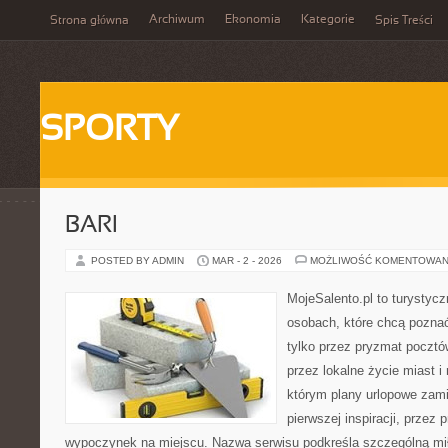
Archiwum
Ekonomia
Kategorie
Strona główna
Spis Treści
SPORTY
BARI
POSTED BY ADMIN
MAR - 2 - 2026
MOŻLIWOŚĆ KOMENTOWAN
MojeSalento.pl to turystyc
osobach, które chcą pozna
tylko przez pryzmat pocztó
przez lokalne życie miast i
którym plany urlopowe zami
pierwszej inspiracji, przez 
wypoczynek na miejscu. Nazwa serwisu podkreśla szczególną mił