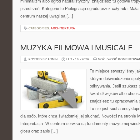
minimalizm albo ogród naturalistyczny, znajdziesz tu gotowe tropy,
przestrzeń. Kategorie to Pielęgnacja ogrodu przez cały rok i Mała
centrum naszej uwagi są […]
CATEGORIES:
ARCHITEKTURA
MUZYKA FILMOWA I MUSICALE
POSTED BY ADMIN
LUT - 16 - 2026
MOŻLIWOŚĆ KOMENTOWA
To miejsce stworzyliśmy ja
którym doświadczenie spoty
odkrywania. Jeśli szukasz p
świat dźwięków albo chces
znajdziesz tu opracowania 
To nie jest sucha encyklop
dla osób, które chcą świadomiej jej słuchać. Nowości na stronie M
Interpretacja. W centrum serwisu są fundamenty muzycznej wied
głosu oraz zapis […]