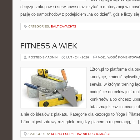
decyzje zakupowe i serwisowe oraz czytać o motoryzacji w sposó
pasję do samochodów z podejściem „na co dzień”, gdzie liczy się n
CATEGORIES:
BALTICAYACHTS
FITNESS A WIEK
POSTED BY ADMIN
LUT - 24 - 2026
MOŻLIWOŚĆ KOMENTOWA
12ton.pl to platforma dla o
kondycję, zmienić sylwetkę 
serwis, w którym trening łą
podejście do celów jest rea
konkretów albo chcesz upo
tutaj znajdziesz inspiracj
a nie do ideałów z plakatu. Kategorie dla każdego to Yoga i Pilate
12ton.pl jest zdrowy rozsądek: między planem a regeneracją, […]
CATEGORIES:
KUPNO I SPRZEDAŻ NIERUCHOMOŚCI