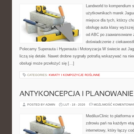
Landworld to kompendium s
użytkownikach marek Jagua
miejsce dla tych, którzy 
obsługę auta klasy wyższej
od ABC po zaawansowane z
doświadczenie z ciekawostk
Polecamy Superauta i Hyperauta i Motoryzacja W świecie aut Jag
liczą się detale. Nawet drobne sygnały potrafią wskazywać na ni
obsługi może przełożyć się […]
CATEGORIES:
KWIATY I KOMPOZYCJE ROŚLINNE
ANTYKONCEPCJA I PLANOWANIE
POSTED BY ADMIN
LUT - 18 - 2026
MOŻLIWOŚĆ KOMENTOWA
MediluxClinic to platforma 
zdrowiu pań na każdym etap
internetowy, który łączy c