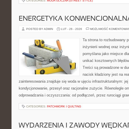
CATEGORIES:
MODA ULICZNA (STREET STYLE)
ENERGETYKA KONWENCJONALN
POSTED BY ADMIN
LUT - 26 - 2026
MOŻLIWOŚĆ KOMENTOWA
Ta strona to rozbudowany 
inżynierii wodnej oraz inżyni
pomyślana jako miejsce dla
unikać kosztownych błędów
Treści są prowadzone w duch
nacisk kładziony jest na re
zainteresowania znajduje się woda w ujęciu infrastrukturalnym: je
kondycjonowanie, przesył oraz racjonalne zużycie. Równolegle o
odprowadzania i oczyszczania: od podłączeń, przez rurociągi graw
CATEGORIES:
PATCHWORK I QUILTING
WYDARZENIA I ZAWODY WĘDKA