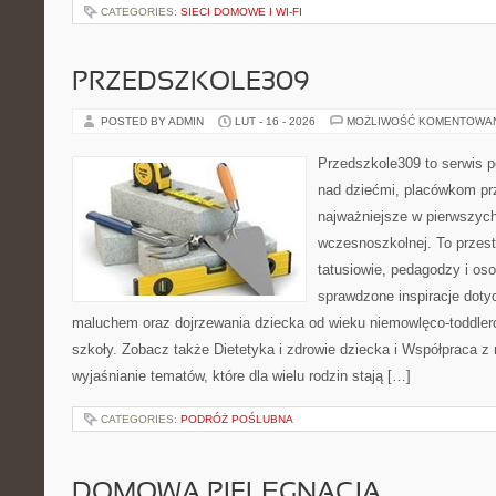
CATEGORIES:
SIECI DOMOWE I WI-FI
PRZEDSZKOLE309
POSTED BY ADMIN
LUT - 16 - 2026
MOŻLIWOŚĆ KOMENTOWA
Przedszkole309 to serwis 
nad dziećmi, placówkom pr
najważniejsze w pierwszych
wczesnoszkolnej. To przes
tatusiowie, pedagodzy i oso
sprawdzone inspiracje doty
maluchem oraz dojrzewania dziecka od wieku niemowlęco-toddler
szkoły. Zobacz także Dietetyka i zdrowie dziecka i Współpraca z 
wyjaśnianie tematów, które dla wielu rodzin stają […]
CATEGORIES:
PODRÓŻ POŚLUBNA
DOMOWA PIELĘGNACJA