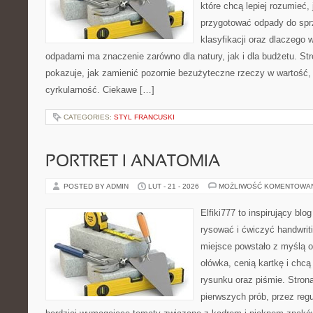
które chcą lepiej rozumieć, 
przygotować odpady do sprz
klasyfikacji oraz dlaczego
odpadami ma znaczenie zarówno dla natury, jak i dla budżetu. Str
pokazuje, jak zamienić pozornie bezużyteczne rzeczy w wartość,
cyrkularność. Ciekawe […]
CATEGORIES:
STYL FRANCUSKI
PORTRET I ANATOMIA
POSTED BY ADMIN
LUT - 21 - 2026
MOŻLIWOŚĆ KOMENTOWA
Elfiki777 to inspirujący blo
rysować i ćwiczyć handwrit
miejsce powstało z myślą o
ołówka, cenią kartkę i chc
rysunku oraz piśmie. Stron
pierwszych prób, przez regu