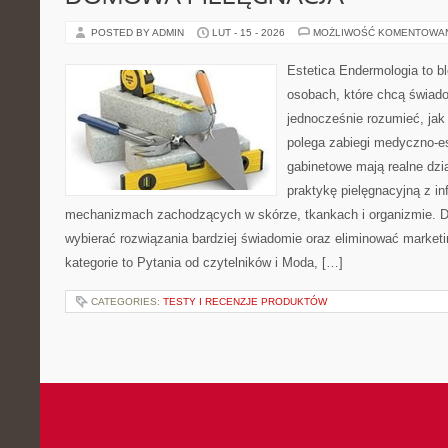
POSTED BY ADMIN
LUT - 15 - 2026
MOŻLIWOŚĆ KOMENTOWA
Estetica Endermologia to b
osobach, które chcą świado
jednocześnie rozumieć, jak
polega zabiegi medyczno-es
gabinetowe mają realne dzia
praktykę pielęgnacyjną z in
mechanizmach zachodzących w skórze, tkankach i organizmie. D
wybierać rozwiązania bardziej świadomie oraz eliminować market
kategorie to Pytania od czytelników i Moda, […]
CATEGORIES:
TESTY I RECENZJE PRODUKTÓW