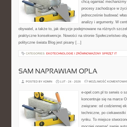
chcą ogarniać mechanizmy p
procesy zachodzące w życi
jednocześnie budować włas
analizy i argumenty. W cen
obywatel, a także to, jak decyzje podejmowane na różnych szczeb
praktyczne konsekwencje. Nowości na stronie Społeczeństwo oby
polityczne świata Blog jest pisany […]
CATEGORIES:
EKOTECHNOLOGIE I ZRÓWNOWAŻONY SPRZĘT IT
SAM NAPRAWIAM OPLA
POSTED BY ADMIN
LUT - 24 - 2026
MOŻLIWOŚĆ KOMENTOWA
e-opel.com.pl to serwis o 
koncentruje się na marce Op
związane: od codziennej eks
techniczne, po ciekawostki
rynku. To miejsce stworzon
mocniej ogarnąć swoje auto