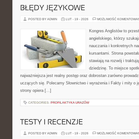
BŁĘDY JĘZYKOWE
POSTED BY ADMIN
LUT - 19 - 2026
MOŻLIWOŚĆ KOMENTOWA
Kongres Anglistów to przest
angielskiego, którzy szuk
nauczania i konkretnych na
kursantami. Strona powstał
stawiają na rozwój i traktu
dziedzinę. To miejsce spotka
najważniejsza jest realny postęp oraz dobrostan zarówno prowadzą
uczących się. Polecamy Słownictwo i wyrażenia i Fakty i mity o j
strony opiera […]
CATEGORIES:
PROFILAKTYKA URAZÓW
TESTY I RECENZJE
POSTED BY ADMIN
LUT - 19 - 2026
MOŻLIWOŚĆ KOMENTOWA