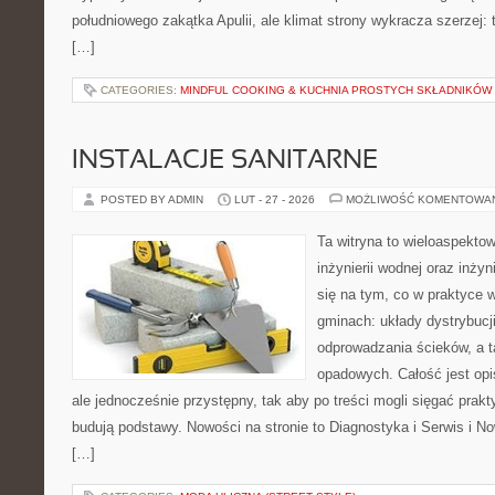
południowego zakątka Apulii, ale klimat strony wykracza szerzej:
[…]
CATEGORIES:
MINDFUL COOKING & KUCHNIA PROSTYCH SKŁADNIKÓW
INSTALACJE SANITARNE
POSTED BY ADMIN
LUT - 27 - 2026
MOŻLIWOŚĆ KOMENTOWA
Ta witryna to wieloaspekto
inżynierii wodnej oraz inżyn
się na tym, co w praktyce 
gminach: układy dystrybucj
odprowadzania ścieków, a 
opadowych. Całość jest op
ale jednocześnie przystępny, tak aby po treści mogli sięgać prakt
budują podstawy. Nowości na stronie to Diagnostyka i Serwis i No
[…]