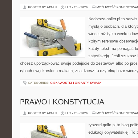
POSTED BY ADMIN
LUT - 25 - 2026
MOŻLIWOŚĆ KOMENTOWA
Nadorsze-haller.pl to serwi
myślą o osobach, dla który
więcej niż tylko weekendo
którym terenowe obserwacje
każdy tekst ma pomagać łow
satysfakcją. Jeśli szukas
chcesz uporządkować swoje podejście do zestawów, albo po prost
rybach i wędkarskich realiach, znajdziesz tu czytelną bazę wiedz
CATEGORIES:
CIEKAWOSTKI I GIGANTY ŚWIATA
PRAWO I KONSTYTUCJA
POSTED BY ADMIN
LUT - 25 - 2026
MOŻLIWOŚĆ KOMENTOWA
ryszard-galla.pl to blog pol
edukacji obywatelskiej. To 