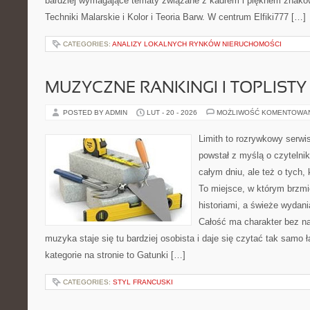
bardziej wymagające tematy związane z kadrem i pięknem znaków
Techniki Malarskie i Kolor i Teoria Barw. W centrum Elfiki777 […]
CATEGORIES:
ANALIZY LOKALNYCH RYNKÓW NIERUCHOMOŚCI
MUZYCZNE RANKINGI I TOPLISTY
POSTED BY ADMIN
LUT - 20 - 2026
MOŻLIWOŚĆ KOMENTOWA
Limith to rozrywkowy serwi
powstał z myślą o czytelni
całym dniu, ale też o tych,
To miejsce, w którym brzmi
historiami, a świeże wydani
Całość ma charakter bez n
muzyka staje się tu bardziej osobista i daje się czytać tak samo 
kategorie na stronie to Gatunki […]
CATEGORIES:
STYL FRANCUSKI