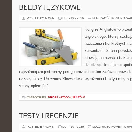
BŁĘDY JĘZYKOWE
POSTED BY ADMIN
LUT - 19 - 2026
MOŻLIWOŚĆ KOMENTOWA
Kongres Anglistów to przest
angielskiego, którzy szuk
nauczania i konkretnych na
kursantami. Strona powstał
stawiają na rozwój i traktu
dziedzinę. To miejsce spotka
najważniejsza jest realny postęp oraz dobrostan zarówno prowadzą
uczących się. Polecamy Słownictwo i wyrażenia i Fakty i mity o j
strony opiera […]
CATEGORIES:
PROFILAKTYKA URAZÓW
TESTY I RECENZJE
POSTED BY ADMIN
LUT - 19 - 2026
MOŻLIWOŚĆ KOMENTOWA