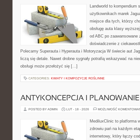
Landworld to kompendium s
użytkownikach marek Jagua
miejsce dla tych, którzy 
obsługę auta klasy wyższej
od ABC po zaawansowane z
doświadczenie z ciekawostk
Polecamy Superauta i Hyperauta i Motoryzacja W świecie aut Jag
liczą się detale. Nawet drobne sygnały potrafią wskazywać na ni
obsługi może przełożyć się […]
CATEGORIES:
KWIATY I KOMPOZYCJE ROŚLINNE
ANTYKONCEPCJA I PLANOWANIE
POSTED BY ADMIN
LUT - 18 - 2026
MOŻLIWOŚĆ KOMENTOWA
MediluxClinic to platforma 
zdrowiu pań na każdym etap
internetowy, który łączy c