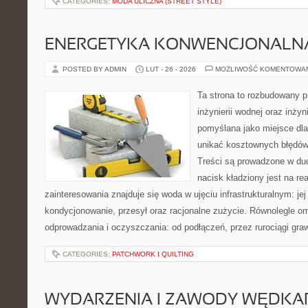
CATEGORIES:
MODA ULICZNA (STREET STYLE)
ENERGETYKA KONWENCJONALN
POSTED BY ADMIN
LUT - 26 - 2026
MOŻLIWOŚĆ KOMENTOWA
Ta strona to rozbudowany 
inżynierii wodnej oraz inżyni
pomyślana jako miejsce dla
unikać kosztownych błędów
Treści są prowadzone w duch
nacisk kładziony jest na re
zainteresowania znajduje się woda w ujęciu infrastrukturalnym: je
kondycjonowanie, przesył oraz racjonalne zużycie. Równolegle o
odprowadzania i oczyszczania: od podłączeń, przez rurociągi graw
CATEGORIES:
PATCHWORK I QUILTING
WYDARZENIA I ZAWODY WĘDKA