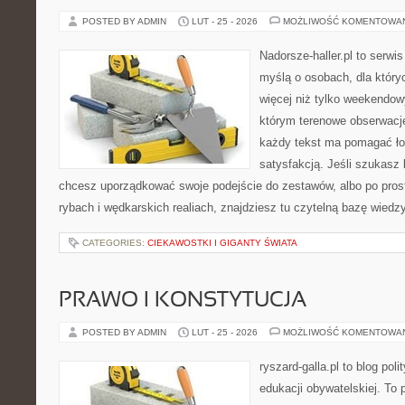
POSTED BY ADMIN
LUT - 25 - 2026
MOŻLIWOŚĆ KOMENTOWA
Nadorsze-haller.pl to serwi
myślą o osobach, dla który
więcej niż tylko weekendo
którym terenowe obserwacje
każdy tekst ma pomagać łow
satysfakcją. Jeśli szukas
chcesz uporządkować swoje podejście do zestawów, albo po prost
rybach i wędkarskich realiach, znajdziesz tu czytelną bazę wiedz
CATEGORIES:
CIEKAWOSTKI I GIGANTY ŚWIATA
PRAWO I KONSTYTUCJA
POSTED BY ADMIN
LUT - 25 - 2026
MOŻLIWOŚĆ KOMENTOWA
ryszard-galla.pl to blog pol
edukacji obywatelskiej. To 