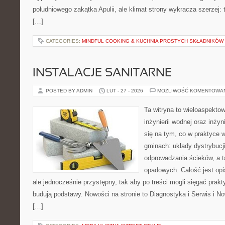
południowego zakątka Apulii, ale klimat strony wykracza szerzej:
[…]
CATEGORIES:
MINDFUL COOKING & KUCHNIA PROSTYCH SKŁADNIKÓW
INSTALACJE SANITARNE
POSTED BY ADMIN
LUT - 27 - 2026
MOŻLIWOŚĆ KOMENTOWA
Ta witryna to wieloaspekto
inżynierii wodnej oraz inżyn
się na tym, co w praktyce 
gminach: układy dystrybucj
odprowadzania ścieków, a 
opadowych. Całość jest op
ale jednocześnie przystępny, tak aby po treści mogli sięgać prakt
budują podstawy. Nowości na stronie to Diagnostyka i Serwis i No
[…]