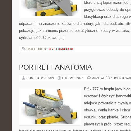
które chcą lepiej rozumieć, 
przygotować odpady do sprz
klasyfikacji oraz dlaczego
odpadami ma znaczenie zarówno dla natury, jak i dla budżetu. Str
pokazuje, jak zamienić pozornie bezużyteczne rzeczy w wartość,
cyrkularność. Ciekawe […]
CATEGORIES:
STYL FRANCUSKI
PORTRET I ANATOMIA
POSTED BY ADMIN
LUT - 21 - 2026
MOŻLIWOŚĆ KOMENTOWA
Elfiki777 to inspirujący blo
rysować i ćwiczyć handwrit
miejsce powstało z myślą o
ołówka, cenią kartkę i chc
rysunku oraz piśmie. Stron
pierwszych prób, przez regu