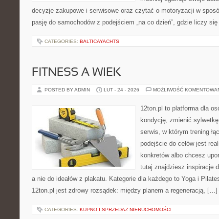
decyzje zakupowe i serwisowe oraz czytać o motoryzacji w sposó
pasję do samochodów z podejściem „na co dzień”, gdzie liczy się n
CATEGORIES:
BALTICAYACHTS
FITNESS A WIEK
POSTED BY ADMIN
LUT - 24 - 2026
MOŻLIWOŚĆ KOMENTOWA
12ton.pl to platforma dla o
kondycję, zmienić sylwetkę 
serwis, w którym trening łą
podejście do celów jest rea
konkretów albo chcesz upo
tutaj znajdziesz inspiracj
a nie do ideałów z plakatu. Kategorie dla każdego to Yoga i Pilate
12ton.pl jest zdrowy rozsądek: między planem a regeneracją, […]
CATEGORIES:
KUPNO I SPRZEDAŻ NIERUCHOMOŚCI