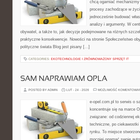
chcą ogarniać mechanizmy p
procesy zachodzące w życi
jednocześnie budować włas
analizy i argumenty. W cen
obywatel, a także to, jak decyzje podejmowane na różnych szczeb
praktyczne konsekwencje. Nowości na stronie Społeczeństwo oby
polityczne świata Blog jest pisany […]
CATEGORIES:
EKOTECHNOLOGIE I ZRÓWNOWAŻONY SPRZĘT IT
SAM NAPRAWIAM OPLA
POSTED BY ADMIN
LUT - 24 - 2026
MOŻLIWOŚĆ KOMENTOWA
e-opel.com.pl to serwis o 
koncentruje się na marce Op
związane: od codziennej eks
techniczne, po ciekawostki
rynku. To miejsce stworzon
mocniej ogarnąć swoje auto