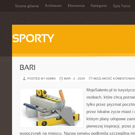
Archiwum
Ekonomia
Kategorie
Strona główna
Spis Treści
SPORTY
BARI
POSTED BY ADMIN
MAR - 2 - 2026
MOŻLIWOŚĆ KOMENTOWAN
MojeSalento.pl to turystyc
osobach, które chcą pozna
tylko przez pryzmat pocztó
przez lokalne życie miast i
którym plany urlopowe zami
pierwszej inspiracji, przez 
wypoczynek na miejscu. Nazwa serwisu podkreśla szczególną mił