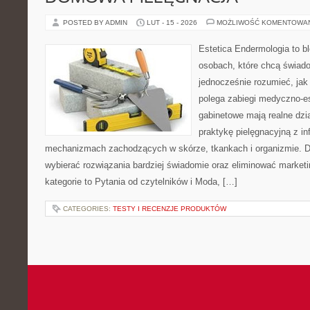
POSTED BY ADMIN
LUT - 15 - 2026
MOŻLIWOŚĆ KOMENTOWA
Estetica Endermologia to b
osobach, które chcą świado
jednocześnie rozumieć, jak
polega zabiegi medyczno-es
gabinetowe mają realne dzia
praktykę pielęgnacyjną z in
mechanizmach zachodzących w skórze, tkankach i organizmie. D
wybierać rozwiązania bardziej świadomie oraz eliminować market
kategorie to Pytania od czytelników i Moda, […]
CATEGORIES:
TESTY I RECENZJE PRODUKTÓW