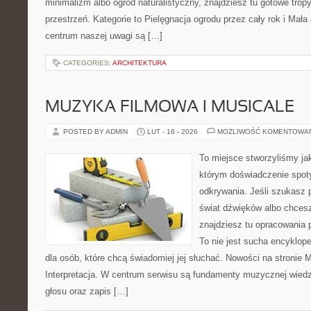
minimalizm albo ogród naturalistyczny, znajdziesz tu gotowe tropy,
przestrzeń. Kategorie to Pielęgnacja ogrodu przez cały rok i Mała
centrum naszej uwagi są […]
CATEGORIES:
ARCHITEKTURA
MUZYKA FILMOWA I MUSICALE
POSTED BY ADMIN
LUT - 16 - 2026
MOŻLIWOŚĆ KOMENTOWA
To miejsce stworzyliśmy ja
którym doświadczenie spoty
odkrywania. Jeśli szukasz p
świat dźwięków albo chces
znajdziesz tu opracowania 
To nie jest sucha encyklop
dla osób, które chcą świadomiej jej słuchać. Nowości na stronie M
Interpretacja. W centrum serwisu są fundamenty muzycznej wied
głosu oraz zapis […]