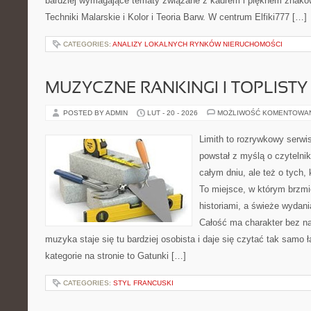
bardziej wymagające tematy związane z kadrem i pięknem znaków
Techniki Malarskie i Kolor i Teoria Barw. W centrum Elfiki777 […]
CATEGORIES:
ANALIZY LOKALNYCH RYNKÓW NIERUCHOMOŚCI
MUZYCZNE RANKINGI I TOPLISTY
POSTED BY ADMIN
LUT - 20 - 2026
MOŻLIWOŚĆ KOMENTOWA
Limith to rozrywkowy serwi
powstał z myślą o czytelni
całym dniu, ale też o tych,
To miejsce, w którym brzmi
historiami, a świeże wydani
Całość ma charakter bez n
muzyka staje się tu bardziej osobista i daje się czytać tak samo 
kategorie na stronie to Gatunki […]
CATEGORIES:
STYL FRANCUSKI