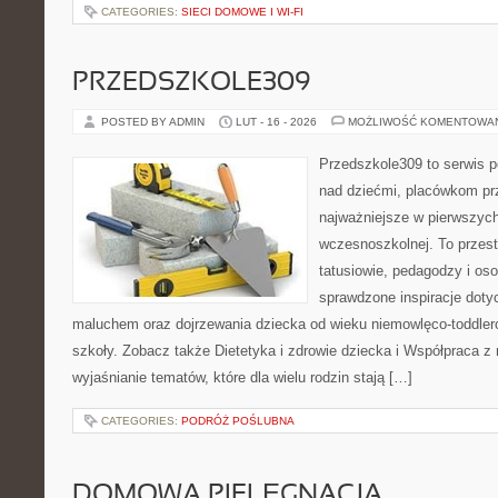
CATEGORIES:
SIECI DOMOWE I WI-FI
PRZEDSZKOLE309
POSTED BY ADMIN
LUT - 16 - 2026
MOŻLIWOŚĆ KOMENTOWA
Przedszkole309 to serwis 
nad dziećmi, placówkom pr
najważniejsze w pierwszych
wczesnoszkolnej. To przes
tatusiowie, pedagodzy i oso
sprawdzone inspiracje doty
maluchem oraz dojrzewania dziecka od wieku niemowlęco-toddler
szkoły. Zobacz także Dietetyka i zdrowie dziecka i Współpraca z 
wyjaśnianie tematów, które dla wielu rodzin stają […]
CATEGORIES:
PODRÓŻ POŚLUBNA
DOMOWA PIELĘGNACJA